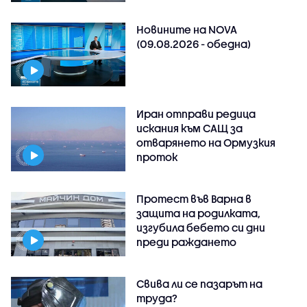
Новините на NOVA
(09.08.2026 - обедна)
Иран отправи редица
искания към САЩ за
отварянето на Ормузкия
проток
Протест във Варна в
защита на родилката,
изгубила бебето си дни
преди раждането
Свива ли се пазарът на
труда?