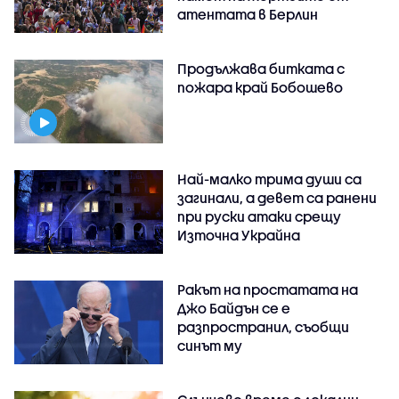
атентата в Берлин
Продължава битката с
пожара край Бобошево
Най-малко трима души са
загинали, а девет са ранени
при руски атаки срещу
Източна Украйна
Ракът на простатата на
Джо Байдън се е
разпространил, съобщи
синът му