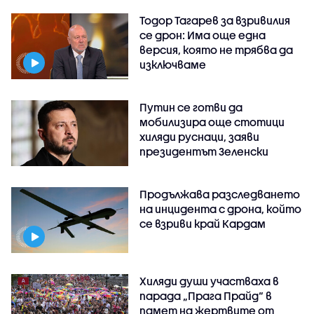
Тодор Тагарев за взривилия
се дрон: Има още една
версия, която не трябва да
изключваме
Путин се готви да
мобилизира още стотици
хиляди руснаци, заяви
президентът Зеленски
Продължава разследването
на инцидента с дрона, който
се взриви край Кардам
Хиляди души участваха в
парада „Прага Прайд“ в
памет на жертвите от