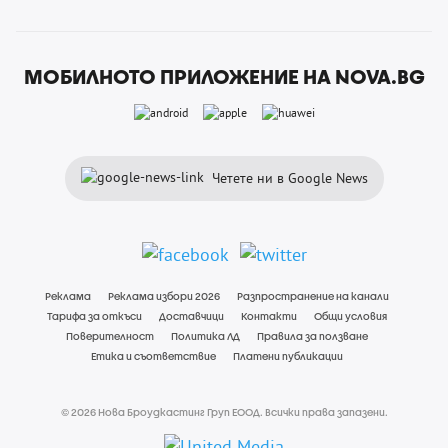
МОБИЛНОТО ПРИЛОЖЕНИЕ НА NOVA.BG
Четете ни в Google News
Реклама
Реклама избори 2026
Разпространение на канали
Тарифа за откъси
Доставчици
Контакти
Общи условия
Поверителност
Политика ЛД
Правила за ползване
Етика и съответствие
Платени публикации
© 2026 Нова Броудкастинг Груп ЕООД. Всички права запазени.