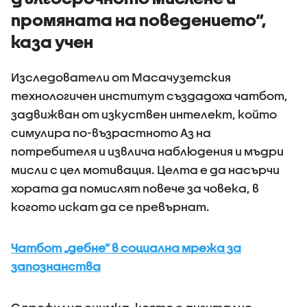
промяната на поведението“,
каза учен
Изследователи от Масачузетския
технологичен институт създадоха чатбот,
задвижван от изкуствен интелект, който
симулира по-възрастното Аз на
потребителя и извлича наблюдения и мъдри
мисли с цел мотивация. Целта е да насърчи
хората да помислят повече за човека, в
когото искат да се превърнат.
Чатбот „дебне” в социална мрежа за
запознанства