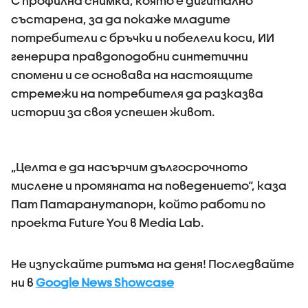
С профилна снимка, която е дигитално
състарена, за да покаже младите
потребители с бръчки и побелели коси, ИИ
генерира правдоподобни синтетични
спомени и се основава на настоящите
стремежи на потребителя да разказва
истории за своя успешен живот.
„Целта е да насърчим дългосрочното
мислене и промяната на поведението“, каза
Пат Патаранутапорн, който работи по
проекта Future You в Media Lab.
Не изпускайте ритъма на деня! Последвайте
ни в
Google News Showcase