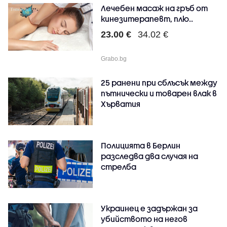
Лечебен масаж на гръб от
кинезитерапевт, плю..
23.00 €
34.02 €
Grabo.bg
25 ранени при сблъсък между
пътнически и товарен влак в
Хърватия
Полицията в Берлин
разследва два случая на
стрелба
Украинец е задържан за
убийството на негов