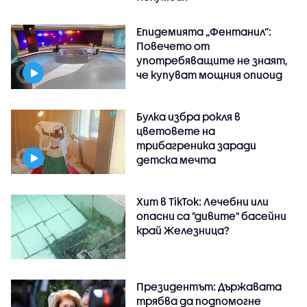
Епидемията „Фентанил”:
Повечето от
употребяващите не знаят,
че купуват мощния опиоид
Булка избра рокля в
цветовете на
трибагреника заради
детска мечта
Хит в TikTok: Лечебни или
опасни са "дивите" басейни
край Железница?
Президентът: Държавата
трябва да подпомогне