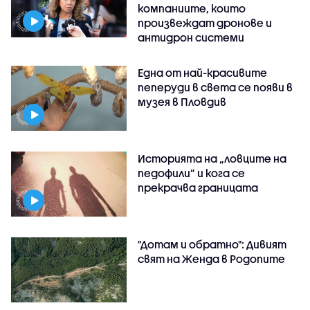
компаниите, които
произвеждат дронове и
антидрон системи
Една от най-красивите
пеперуди в света се появи в
музея в Пловдив
Историята на „ловците на
педофили” и кога се
прекрачва границата
"Дотам и обратно": Дивият
свят на Женда в Родопите