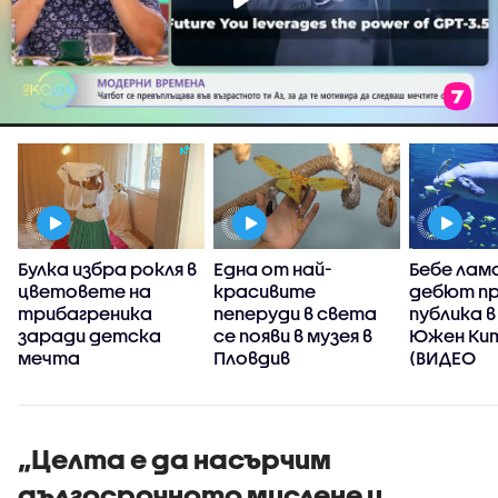
Булка избра рокля в
Една от най-
Бебе лам
цветовете на
красивите
дебют п
трибагреника
пеперуди в света
публика в
а
заради детска
се появи в музея в
Южен Ки
мечта
Пловдив
(ВИДЕО
„Целта е да насърчим
дългосрочното мислене и