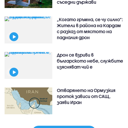
съседни държави
„Когато гръмна, се чу силно“:
Жители в района на Кардам
с разказ от мястото на
падналия дрон
Дрон се взриви в
българското небе, службите
изясняват чий е
Отварянето на Ормузкия
проток зависи от САЩ,
заяви Иран