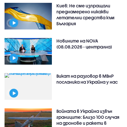
Киев: Не сме изпращали
преднамерено никакви
летателни средства към
България
Новините на NOVA
(08.08.2026 - централна)
Викат на разговор в МВнР
посланика на Украйна у нас
Войната в Украйна извън
границите: Близо 100 случая
на дронове и ракети в