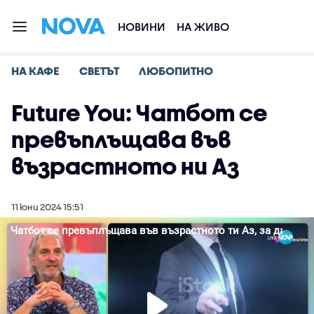
НОВИНИ
НА ЖИВО
НА КАФЕ
СВЕТЪТ
ЛЮБОПИТНО
Future You: Чатбот се
превъплъщава във
възрастното ни Аз
11 юни 2024 15:51