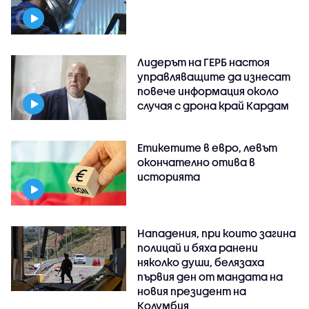
Лидерът на ГЕРБ настоя
управляващите да изнесат
повече информация около
случая с дрона край Кардам
Етикетите в евро, левът
окончателно отива в
историята
Нападения, при които загина
полицай и бяха ранени
няколко души, белязаха
първия ден от мандата на
новия президент на
Колумбия