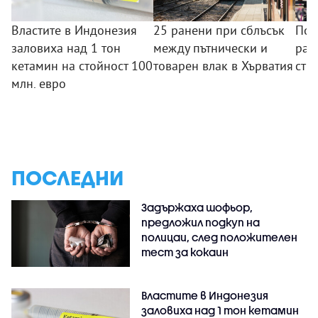
Властите в Индонезия
25 ранени при сблъсък
Пол
заловиха над 1 тон
между пътнически и
раз
кетамин на стойност 100
товарен влак в Хърватия
стр
млн. евро
ПОСЛЕДНИ
Задържаха шофьор,
предложил подкуп на
полицаи, след положителен
тест за кокаин
Властите в Индонезия
заловиха над 1 тон кетамин