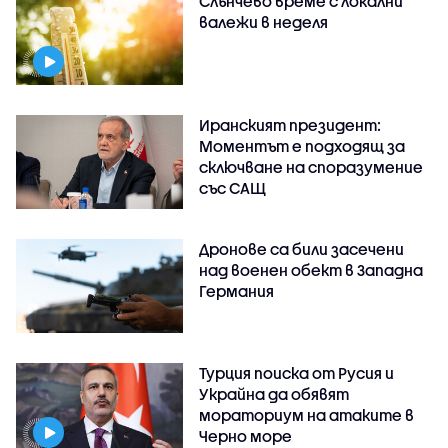
Слънчево време с локални
валежи в неделя
Иранският президент:
Моментът е подходящ за
сключване на споразумение
със САЩ
Дронове са били засечени
над военен обект в Западна
Германия
Турция поиска от Русия и
Украйна да обявят
мораториум на атаките в
Черно море