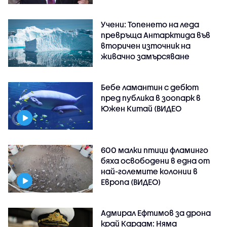
Учени: Топенето на леда
превръща Антарктида във
вторичен източник на
живачно замърсяване
Бебе ламантин с дебют
пред публика в зоопарк в
Южен Китай (ВИДЕО
600 малки птици фламинго
бяха освободени в една от
най-големите колонии в
Европа (ВИДЕО)
Адмирал Ефтимов за дрона
край Кардам: Няма