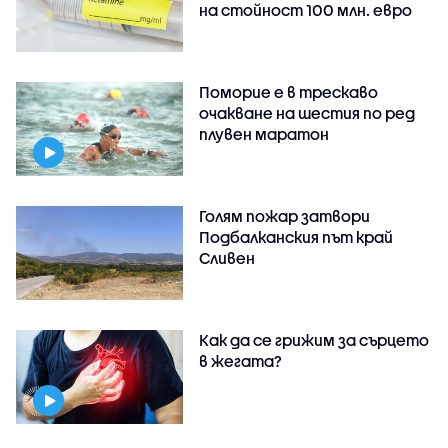
на стойност 100 млн. евро
Поморие е в трескаво
очакване на шестия по ред
плувен маратон
Голям пожар затвори
Подбалканския път край
Сливен
Как да се грижим за сърцето
в жегата?