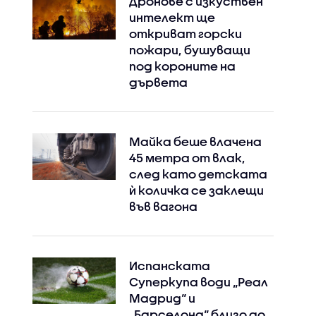
Дронове с изкуствен
интелект ще
откриват горски
пожари, бушуващи
под короните на
дървета
Майка беше влачена
45 метра от влак,
след като детската
ѝ количка се заклещи
във вагона
Испанската
Суперкупа води „Реал
Мадрид“ и
„Барселона“ близо до