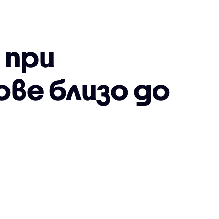
 при
ве близо до