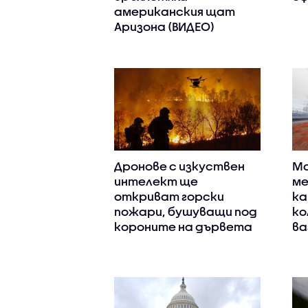
американския щат
Аризона (ВИДЕО)
Дронове с изкуствен
Ма
интелект ще
ме
откриват горски
ка
пожари, бушуващи под
ко
короните на дървета
ва