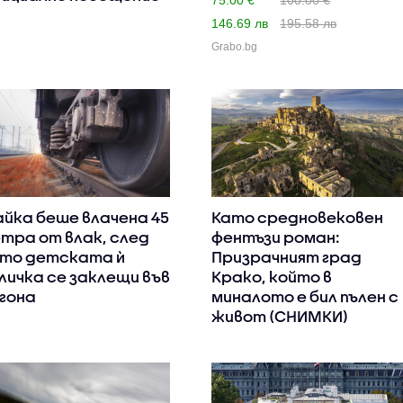
146.69 лв
195.58 лв
Grabo.bg
йка беше влачена 45
Като средновековен
тра от влак, след
фентъзи роман:
то детската ѝ
Призрачният град
личка се заклещи във
Крако, който в
гона
миналото е бил пълен с
живот (СНИМКИ)