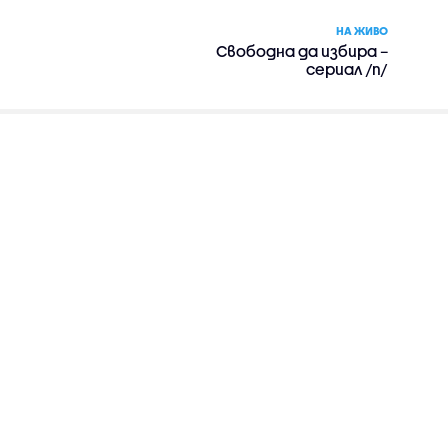
НА ЖИВО
Свободна да избира –
сериал /п/