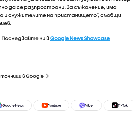
тно да се разпространи. За съжаление, има
жа и служителите на пристанището“, съобщи
иев.
! Последвайте ни в
Google News Showcase
зточници в Google
Google News
Youtube
Viber
TikTok