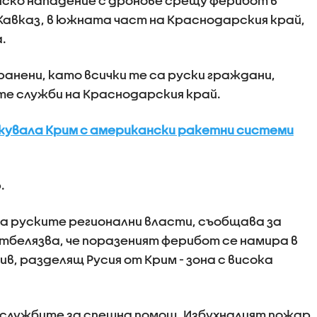
инско нападение с дронове срещу ферибот в
авказ, в южната част на Краснодарския край,
.
ранени, като всички те са руски граждани,
е служби на Краснодарския край.
такувала Крим с американски ракетни системи
.
а руските регионални власти, съобщава за
отбелязва, че поразеният ферибот се намира в
в, разделящ Русия от Крим - зона с висока
 службите за спешна помощ. Избухналият пожар