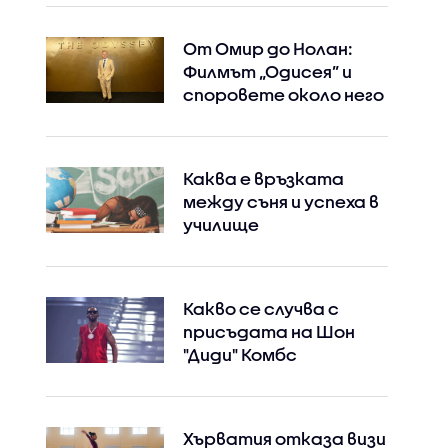
От Омир до Нолан:
Филмът „Одисея” и
споровете около него
Каква е връзката
между съня и успеха в
училище
Какво се случва с
присъдата на Шон
"Диди" Комбс
Хърватия отказа визи