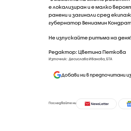
е локализиран и е малко вероя
ранени и загинали сред екипа
губернатор Вениамин Кондрат
Не изпускайте ритъма на деня
Редактор: Цветина Петкова
Източник:
Десислава Иванова, БТА
Добави ни в предпочитани и
Последвайте ни
NewsLetter