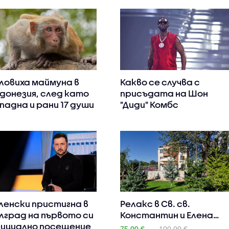
ловиха маймуна в
Какво се случва с
донезия, след като
присъдата на Шон
падна и рани 17 души
"Диди" Комбс
ленски пристигна в
Релакс в Св. св.
лград на първото си
Константин и Елена
ициално посещение
през Авг..
75.00 €
100.00 €