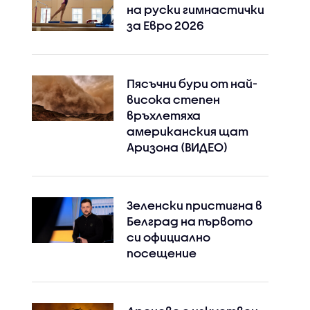
на руски гимнастички
за Евро 2026
Пясъчни бури от най-
висока степен
връхлетяха
американския щат
Аризона (ВИДЕО)
Зеленски пристигна в
Белград на първото
си официално
посещение