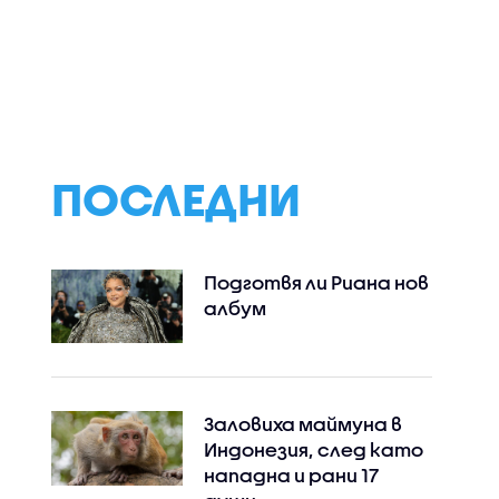
ПОСЛЕДНИ
Подготвя ли Риана нов
албум
Заловиха маймуна в
Индонезия, след като
нападна и рани 17