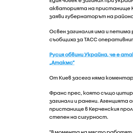
Един човек е загинал при укра
акваторията на пристанище К
заяви губернаторът на района
Освен загиналия има и петима 
съобщиха за ТАСС оперативнит
Русия обвини Украйна, че е а
„Атакмс”
От Киев засега няма коментар
Франс прес, която също цитир
загинали и ранени. Агенцията 
пристанище в Керченския проли
степен на сигурност.
"В момента на място работят