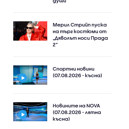
души
Мерил Стрийп пуска
на търг костюми от
„Дяволът носи Прада
2“
Спортни новини
(07.08.2026 - късна)
Instagram
Facebook
Новините на NOVA
(07.08.2026 - лятна
късна)