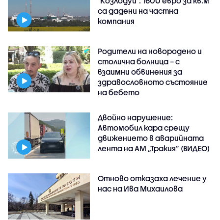
"Козлодуй": 1600 евро за кв.м
са дадени на частна
компания
Родители на новородено и
столична болница – с
взаимни обвинения за
здравословното състояние
на бебето
Двойно нарушение:
Автомобил кара срещу
движението в аварийната
лента на АМ „Тракия” (ВИДЕО)
Отново отказаха лечение у
нас на Ива Михаилова