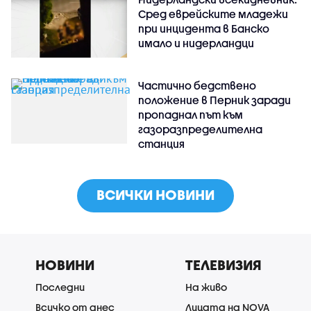
Сред еврейските младежи
при инцидента в Банско
имало и нидерландци
Частично бедствено
положение в Перник заради
пропаднал път към
газоразпределителна
станция
ВСИЧКИ НОВИНИ
НОВИНИ
ТЕЛЕВИЗИЯ
Последни
На живо
Всичко от днес
Лицата на NOVA