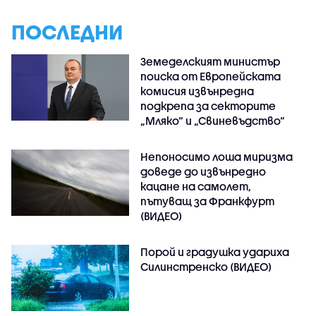
ПОСЛЕДНИ
Земеделският министър
поиска от Европейската
комисия извънредна
подкрепа за секторите
„Мляко“ и „Свиневъдство“
Непоносимо лоша миризма
доведе до извънредно
кацане на самолет,
пътуващ за Франкфурт
(ВИДЕО)
Порой и градушка удариха
Силинстренско (ВИДЕО)