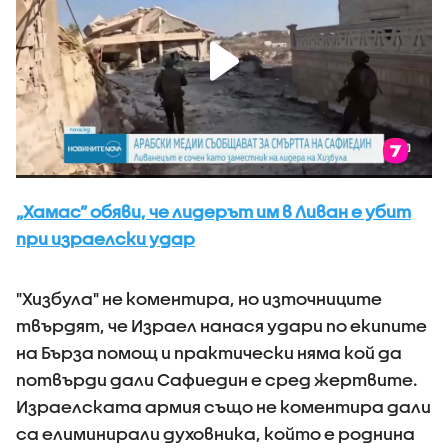
„Хамас” обяви, че лидерът им в Ливан е убит
при израелски удар
"Хизбула" не коментира, но източниците
твърдят, че Израел нанася удари по екипите
на Бърза помощ и практически няма кой да
потвърди дали Сафиедин е сред жертвите.
Израелската армия също не коментира дали
са елиминирали духовника, който е роднина