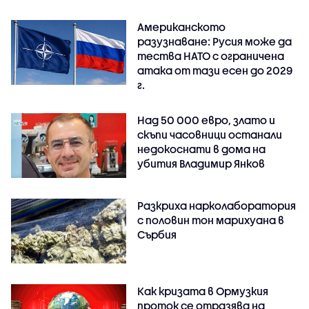
Американското
разузнаване: Русия може да
тества НАТО с ограничена
атака от тази есен до 2029
г.
Над 50 000 евро, злато и
скъпи часовници останали
недокоснати в дома на
убития Владимир Янков
Разкриха нарколаборатория
с половин тон марихуана в
Сърбия
Как кризата в Ормузкия
проток се отразява на