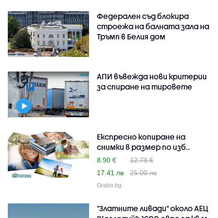
Федерален съд блокира
строежа на балната зала на
Тръмп в Белия дом
АПИ въвежда нови критерии
за спиране на тировете
Експресно копиране на
снимки в размер по изб..
8.90 €
12.78 €
17.41 лв
25.00 лв
Grabo.bg
"Златните ливади" около АЕЦ