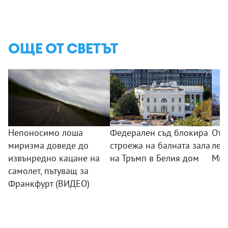
ОЩЕ ОТ СВЕТЪТ
Непоносимо лоша
Федерален съд блокира
Отн
миризма доведе до
строежа на балната зала
леч
извънредно кацане на
на Тръмп в Белия дом
Мих
самолет, пътуващ за
Франкфурт (ВИДЕО)