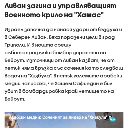
Ливан загина и управляващият
военното крило на "Хамас"
Израел започна да нанася удари от въздуха и
в Северен Ливан. Бяха поразени цели в град
Триполи. И в нощта срещу
събота продължи бомбардирането на
Бейрут. Източници от Ливан казват, че от
петък няма връзка със сочения като следващ
водач на "Хизбула". В петък големите арабски
медии написаха, че Хашем Сафиедин е бил
убит в бомбардировка край летището на
Бейрут.