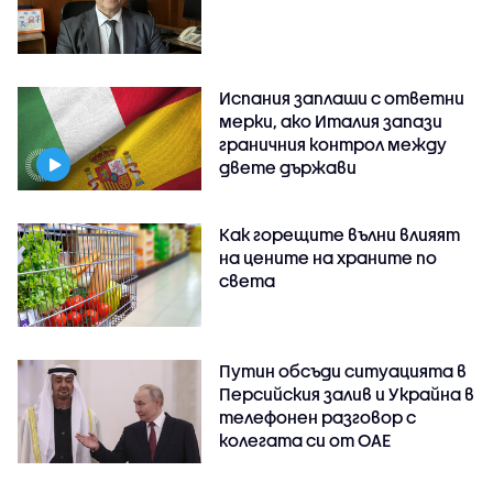
Испания заплаши с ответни
мерки, ако Италия запази
граничния контрол между
двете държави
Как горещите вълни влияят
на цените на храните по
света
Путин обсъди ситуацията в
Персийския залив и Украйна в
телефонен разговор с
колегата си от ОАЕ