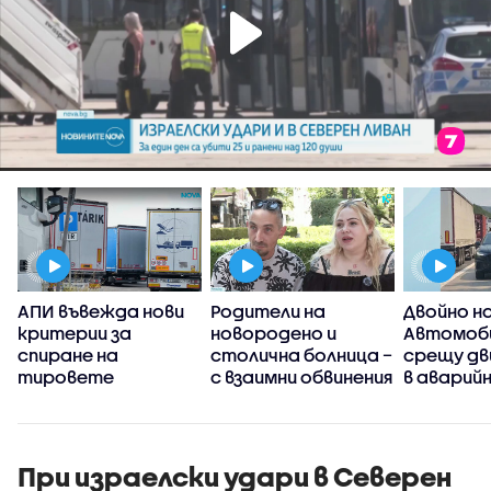
АПИ въвежда нови
Родители на
Двойно н
критерии за
новородено и
Автомоб
спиране на
столична болница –
срещу д
тировете
с взаимни обвинения
в аварий
за здравословното
лента на
състояние на
„Тракия” 
бебето
При израелски удари в Северен