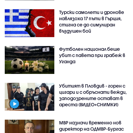
Турски самолети и дронове
навлязоха 17 пъти в Гърция,
стигна се до симулиран
въздушен бой
Футболен национал беше
убит с павета при грабеж в
Уганда
Убитият в Пловдив - горен с
цигари и с обръснати вежди,
заподозрените остават в
ареста (ВИДЕО+СНИМКИ)
МВР назначи временно нов
директор на ОДМВР-Бургас