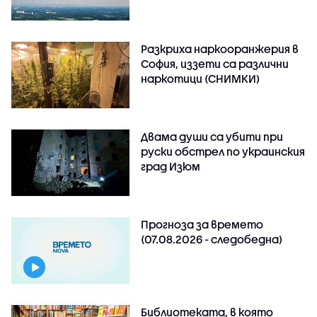
Разкриха наркооранжерия в
София, иззети са различни
наркотици (СНИМКИ)
Двама души са убити при
руски обстрeл по украинския
град Изюм
Прогноза за времето
(07.08.2026 - следобедна)
Библиотеката, в която