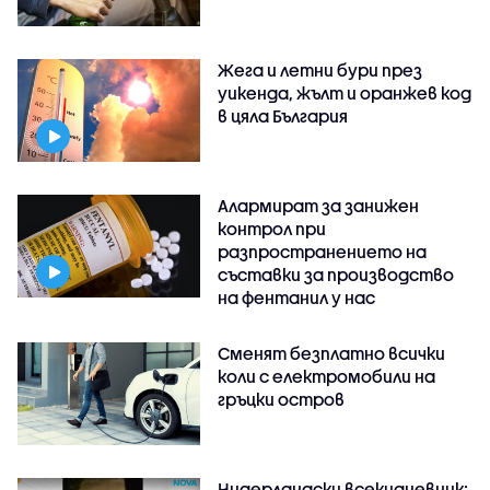
Жега и летни бури през
уикенда, жълт и оранжев код
в цяла България
Алармират за занижен
контрол при
разпространението на
съставки за производство
на фентанил у нас
Сменят безплатно всички
коли с електромобили на
гръцки остров
Нидерландски всекидневник: