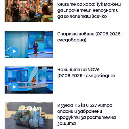
книгите са хора: Тук можеш
да „прочетеш“ непознат и
да го попиташ всичко
Спортни новини (07.08.2026 -
следобедна)
Новините на NOVA
(07.08.2026 - следобедна)
Иззеха 115 кг и 527 литра
опасни и забранени
продукти за растителна
защита