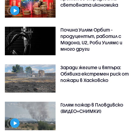
световната икономика
Почина Уилям Орбит -
продуцентът, работил с
Мадона, U2, Роби Уилямс и
много други
Заради жегите и вятъра:
Обявиха екстремен риск от
пожари в Хасковско
Голям пожар в Пловдивско
(ВИДЕО+СНИМКИ)