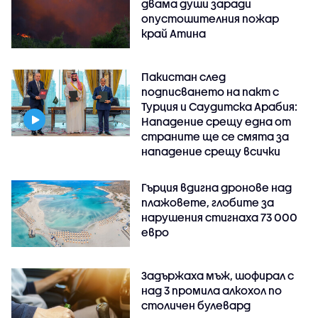
двама души заради
опустошителния пожар
край Атина
Пакистан след
подписването на пакт с
Турция и Саудитска Арабия:
Нападение срещу една от
страните ще се смята за
нападение срещу всички
Гърция вдигна дронове над
плажовете, глобите за
нарушения стигнаха 73 000
евро
Задържаха мъж, шофирал с
над 3 промила алкохол по
столичен булевард