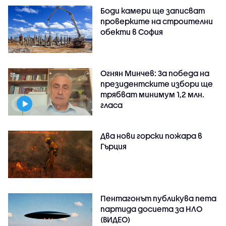
Боди камери ще записват
проверките на строителни
обекти в София
Огнян Минчев: За победа на
президентските избори ще
трябват минимум 1,2 млн.
гласа
Два нови горски пожара в
Гърция
Пентагонът публикува пета
партида досиета за НЛО
(ВИДЕО)