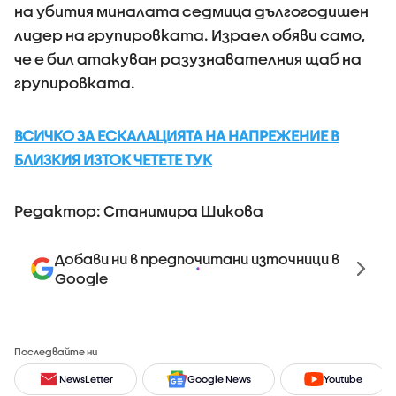
на убития миналата седмица дългогодишен
лидер на групировката. Израел обяви само,
че е бил атакуван разузнавателния щаб на
групировката.
ВСИЧКО ЗА ЕСКАЛАЦИЯТА НА НАПРЕЖЕНИЕ В
БЛИЗКИЯ ИЗТОК ЧЕТЕТЕ ТУК
Редактор: Станимира Шикова
Добави ни в предпочитани източници в
Google
Последвайте ни
NewsLetter
Google News
Youtube