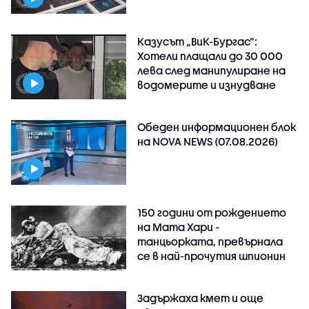
Казусът „ВиК-Бургас“:
Хотели плащали до 30 000
лева след манипулиране на
водомерите и изнудване
Обеден информационен блок
на NOVA NEWS (07.08.2026)
150 години от рождението
на Мата Хари -
танцьорката, превърнала
се в най-прочутия шпионин
Задържаха кмет и още