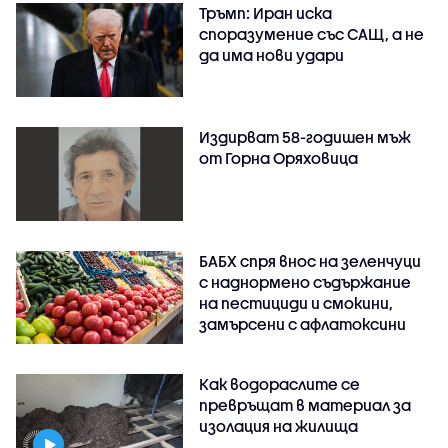
Тръмп: Иран иска
споразумение със САЩ, а не
да има нови удари
Издирват 58-годишен мъж
от Горна Оряховица
БАБХ спря внос на зеленчуци
с наднормено съдържание
на пестициди и смокини,
замърсени с афлатоксини
Как водораслите се
превръщат в материал за
изолация на жилища