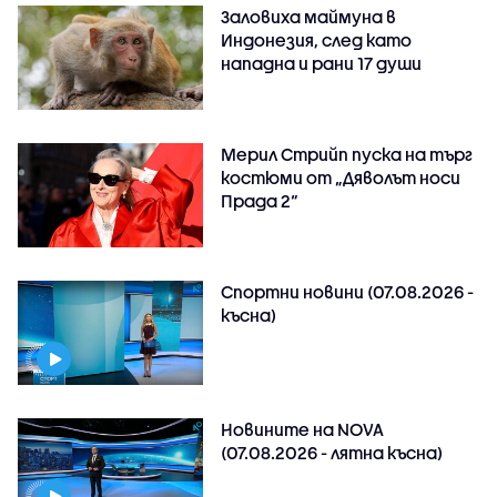
Заловиха маймуна в
Индонезия, след като
нападна и рани 17 души
Мерил Стрийп пуска на търг
костюми от „Дяволът носи
Прада 2“
Спортни новини (07.08.2026 -
късна)
Новините на NOVA
(07.08.2026 - лятна късна)