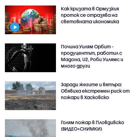
Как кризата в Ормузкия
проток се отразява на
световната икономика
Почина Уилям Орбит -
продуцентът, работил с
Мадона, U2, Роби Уилямс и
много други
Заради жегите и вятъра:
Обявиха екстремен риск от
пожари в Хасковско
Голям пожар в Пловдивско
(ВИДЕО+СНИМКИ)