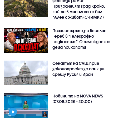
фентъзи роман:
Призрачният град Крако,
който в миналото е бил
пълен с живот (СНИМКИ)
Психиатърът д-р Веселин
Герев в "Телеграфно
подкастът": Отглеждат се
деца психопати
Сенатът на САЩ прие
законопроект за санкции
срещу Русия и Иран
Новините на NOVA NEWS
(07.08.2026 - 20:00)