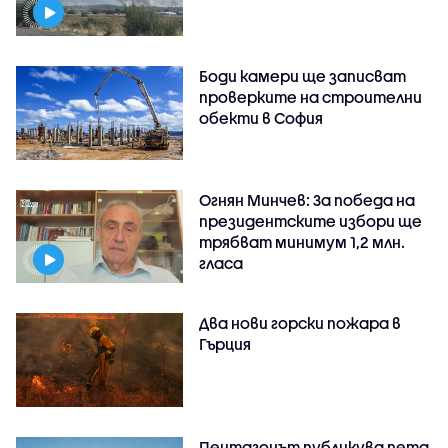
Боди камери ще записват
проверките на строителни
обекти в София
Огнян Минчев: За победа на
президентските избори ще
трябват минимум 1,2 млн.
гласа
Два нови горски пожара в
Гърция
Пентагонът публикува пета