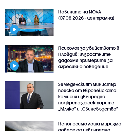
Новините на NOVA
(07.08.2026 - централна)
Психолог за убийството в
Пловдив: Възрастните
дадохме примерите за
агресивно поведение
Земеделският министър
поиска от Европейската
комисия извънредна
подкрепа за секторите
„Мляко“ и „Свиневъдство“
Непоносимо лоша миризма
доведе до извънредно