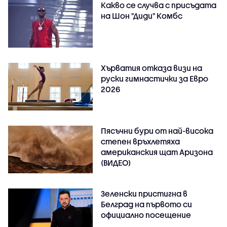
Какво се случва с присъдата
на Шон "Диди" Комбс
Хърватия отказа визи на
руски гимнастички за Евро
2026
Пясъчни бури от най-висока
степен връхлетяха
американския щат Аризона
(ВИДЕО)
Зеленски пристигна в
Белград на първото си
официално посещение