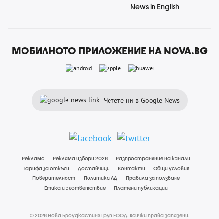
News in English
МОБИЛНОТО ПРИЛОЖЕНИЕ НА NOVA.BG
Четете ни в Google News
Реклама
Реклама избори 2026
Разпространение на канали
Тарифа за откъси
Доставчици
Контакти
Общи условия
Поверителност
Политика ЛД
Правила за ползване
Етика и съответствие
Платени публикации
© 2026 Нова Броудкастинг Груп ЕООД. Всички права запазени.