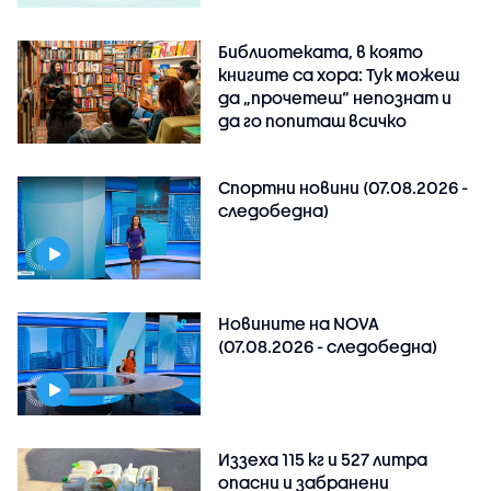
Библиотеката, в която
книгите са хора: Тук можеш
да „прочетеш“ непознат и
да го попиташ всичко
Спортни новини (07.08.2026 -
следобедна)
Новините на NOVA
(07.08.2026 - следобедна)
Иззеха 115 кг и 527 литра
опасни и забранени