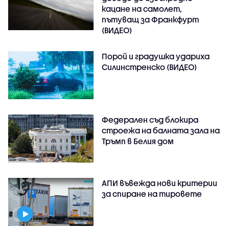
кацане на самолет,
пътуващ за Франкфурт
(ВИДЕО)
Порой и градушка удариха
Силинстренско (ВИДЕО)
Федерален съд блокира
строежа на балната зала на
Тръмп в Белия дом
АПИ въвежда нови критерии
за спиране на тировете