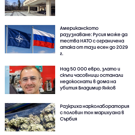
Американското
разузнаване: Русия може да
тества НАТО с ограничена
атака от тази есен до 2029
г.
Над 50 000 евро, злато и
скъпи часовници останали
недокоснати в дома на
убития Владимир Янков
Разкриха нарколаборатория
с половин тон марихуана в
Сърбия