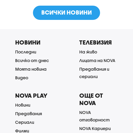
ВСИЧКИ НОВИНИ
НОВИНИ
ТЕЛЕВИЗИЯ
Последни
На живо
Всичко от днес
Лицата на NOVA
Моята новина
Предавания и
сериали
Видео
NOVA PLAY
ОЩЕ ОТ
NOVA
Новини
NOVA
Предавания
отговорност
Сериали
NOVA Кариери
Филми