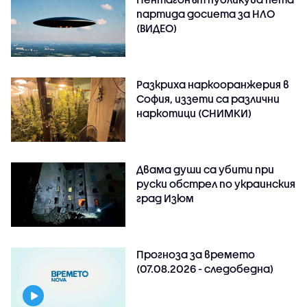
партида досиета за НЛО
(ВИДЕО)
Разкриха наркооранжерия в
София, иззети са различни
наркотици (СНИМКИ)
Двама души са убити при
руски обстрeл по украинския
град Изюм
Прогноза за времето
(07.08.2026 - следобедна)