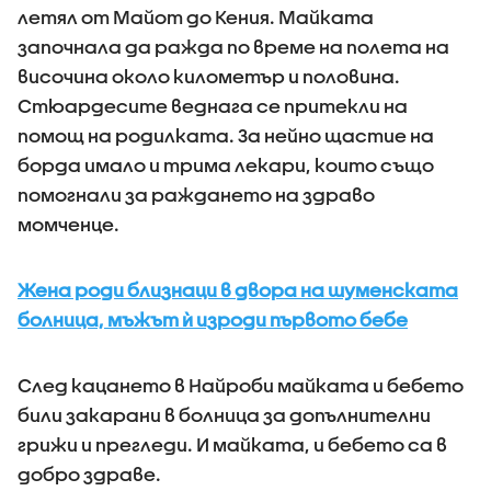
летял от Майот до Кения. Майката
започнала да ражда по време на полета на
височина около километър и половина.
Стюардесите веднага се притекли на
помощ на родилката. За нейно щастие на
борда имало и трима лекари, които също
помогнали за раждането на здраво
момченце.
Жена роди близнаци в двора на шуменската
болница, мъжът ѝ изроди първото бебе
След кацането в Найроби майката и бебето
били закарани в болница за допълнителни
грижи и прегледи. И майката, и бебето са в
добро здраве.