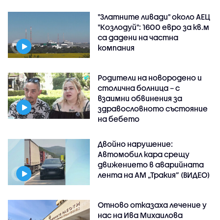
"Златните ливади" около АЕЦ
"Козлодуй": 1600 евро за кв.м
са дадени на частна
компания
Родители на новородено и
столична болница – с
взаимни обвинения за
здравословното състояние
на бебето
Двойно нарушение:
Автомобил кара срещу
движението в аварийната
лента на АМ „Тракия” (ВИДЕО)
Отново отказаха лечение у
нас на Ива Михаилова