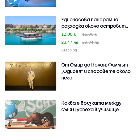
Едночасова панорамна
разходка около островит..
12.00 €
15.00 €
23.47 лв
29.34 лв
Grabo.bg
От Омир до Нолан: Филмът
„Одисея” и споровете около
него
Каква е връзката между
съня и успеха в училище