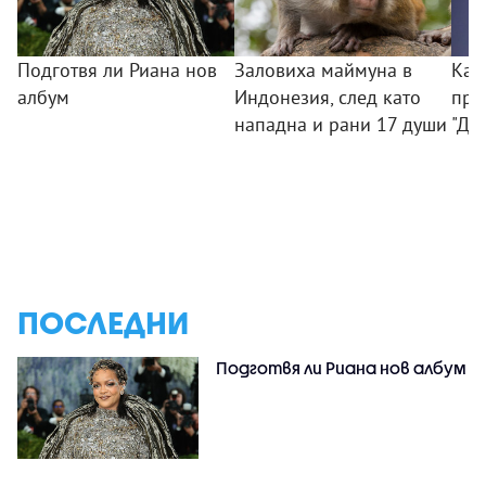
Подготвя ли Риана нов
Заловиха маймуна в
Как
албум
Индонезия, след като
при
нападна и рани 17 души
"Ди
ПОСЛЕДНИ
Подготвя ли Риана нов албум