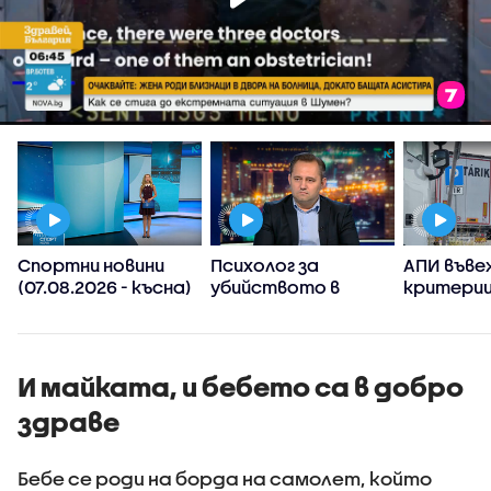
Спортни новини
Психолог за
АПИ въве
(07.08.2026 - късна)
убийството в
критерии
Пловдив:
спиране 
Възрастните
тировет
дадохме
примерите за
И майката, и бебето са в добро
агресивно
здраве
поведение
Бебе се роди на борда на самолет, който