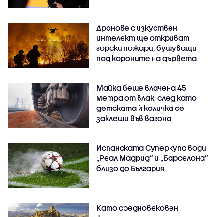
Дронове с изкуствен
интелект ще откриват
горски пожари, бушуващи
под короните на дървета
Майка беше влачена 45
метра от влак, след като
детската ѝ количка се
заклещи във вагона
Испанската Суперкупа води
„Реал Мадрид“ и „Барселона“
близо до България
Като средновековен