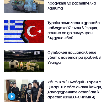
продукти за растителна
защита
Турски самолети и дронове
навлязоха 17 пъти в Гърция,
стигна се до симулиран
въздушен бой
Футболен национал беше
убит с павета при грабеж в
Уганда
Убитият в Пловдив - горен с
цигари и с обръснати вежди,
заподозрените остават в
ареста (ВИДЕО+СНИМКИ)