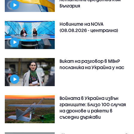
България
Новините на NOVA
(08.08.2026 - централна)
Викат на разговор в МВнР
посланика на Украйна у нас
Войната в Украйна извън
границите: Близо 100 случая
на дронове и ракети в
съседни държави