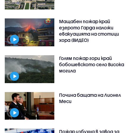
Мащабен пожар край
езерото Гарда наложи
евакуацията на стотици
хора (ВИДЕО)
Голям пожар гори край
бобошевското село Висока
могила
Почина бащата на Лионел
Меси
Пожар избухна в завод за