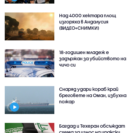
Над 4000 хектара площ
изгоряха в Андалусия
(ВИДЕО+СНИМКИ)
18-годишен младеж е
задържан за убийството на
чичо си
Снаряд удари кораб край
бреговете на Оман, избухна
пожар
Багдад и Техеран обсъждат
схема за износ на иракски