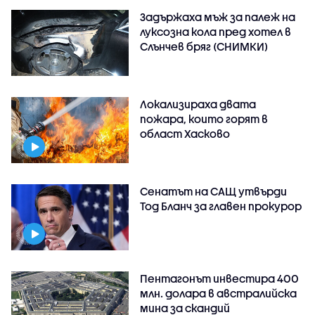
Задържаха мъж за палеж на
луксозна кола пред хотел в
Слънчев бряг (СНИМКИ)
Локализираха двата
пожара, които горят в
област Хасково
Сенатът на САЩ утвърди
Тод Бланч за главен прокурор
Пентагонът инвестира 400
млн. долара в австралийска
мина за скандий