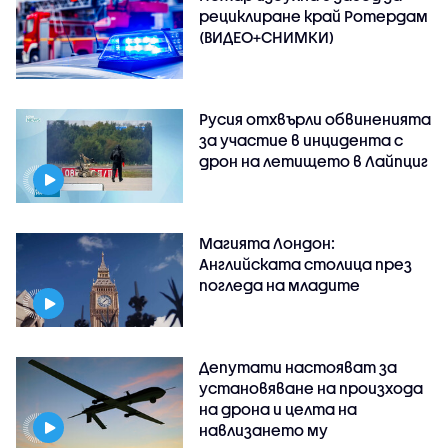
рециклиране край Ротердам
(ВИДЕО+СНИМКИ)
Русия отхвърли обвиненията
за участие в инцидента с
дрон на летището в Лайпциг
Магията Лондон:
Английската столица през
погледа на младите
Депутати настояват за
установяване на произхода
на дрона и целта на
навлизането му