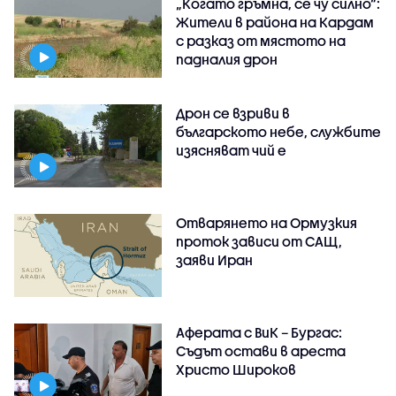
„Когато гръмна, се чу силно“:
Жители в района на Кардам
с разказ от мястото на
падналия дрон
Дрон се взриви в
българското небе, службите
изясняват чий е
Отварянето на Ормузкия
проток зависи от САЩ,
заяви Иран
Аферата с ВиК – Бургас:
Съдът остави в ареста
Христо Широков