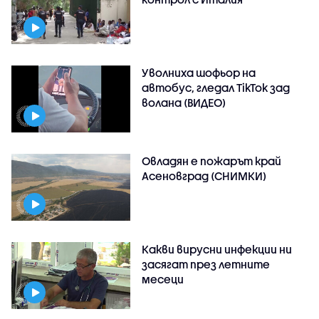
Уволниха шофьор на
автобус, гледал TikTok зад
волана (ВИДЕО)
Овладян е пожарът край
Асеновград (СНИМКИ)
Какви вирусни инфекции ни
засягат през летните
месеци