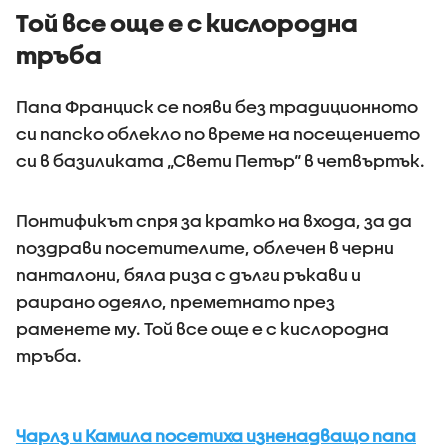
Той все още е с кислородна
тръба
Папа Франциск се появи без традиционното
си папско облекло по време на посещението
си в базиликата „Свети Петър“ в четвъртък.
Понтификът спря за кратко на входа, за да
поздрави посетителите, облечен в черни
панталони, бяла риза с дълги ръкави и
раирано одеяло, преметнато през
раменете му. Той все още е с кислородна
тръба.
Чарлз и Камила посетиха изненадващо папа