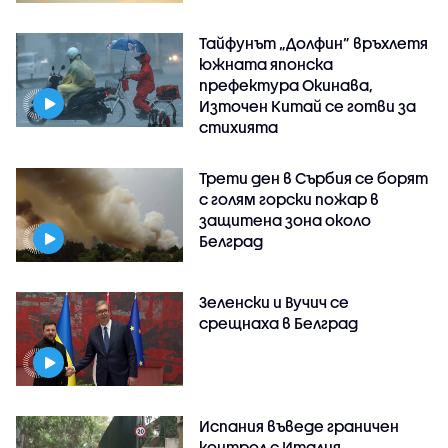
Тайфунът „Долфин” връхлетя
южната японска
префектура Окинава,
Източен Китай се готви за
стихията
Трети ден в Сърбия се борят
с голям горски пожар в
защитена зона около
Белград
Зеленски и Вучич се
срещнаха в Белград
Испания въведе граничен
контрол с Италия