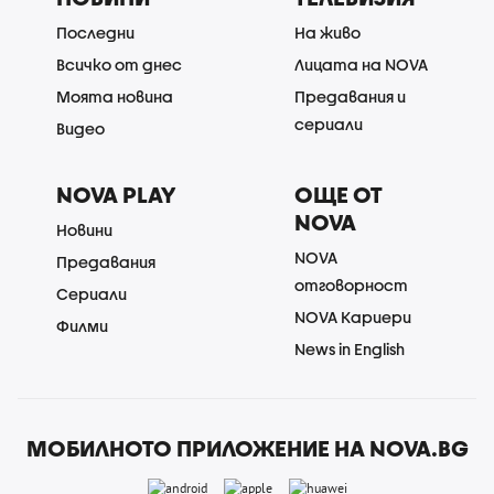
Последни
На живо
Всичко от днес
Лицата на NOVA
Моята новина
Предавания и
сериали
Видео
NOVA PLAY
ОЩЕ ОТ
NOVA
Новини
NOVA
Предавания
отговорност
Сериали
NOVA Кариери
Филми
News in English
МОБИЛНОТО ПРИЛОЖЕНИЕ НА NOVA.BG