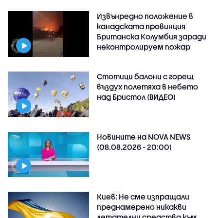
Извънредно положение в
канадската провинция
Британска Колумбия заради
неконтролируем пожар
Стотици балони с горещ
въздух полетяха в небето
над Бристол (ВИДЕО)
Новините на NOVA NEWS
(08.08.2026 - 20:00)
Киев: Не сме изпращали
преднамерено никакви
летателни средства към