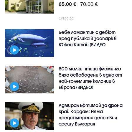
65.00 €
70.00 €
Grabo.bg
Бебе ламантин с дебют
пред публика в зоопарк в
Южен Китай (ВИДЕО
600 малки птици фламинго
бяха освободени в една от
най-големите колонии в
Европа (ВИДЕО)
Адмирал Ефтимов за дрона
край Кардам: Няма
преднамерени действия
срещу България