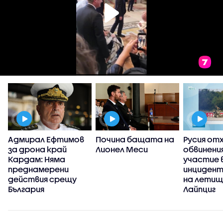
Адмирал Ефтимов
Почина бащата на
Русия от
за дрона край
Лионел Меси
обвинени
Кардам: Няма
участие 
преднамерени
инцидент
действия срещу
на летищ
България
Лайпциг