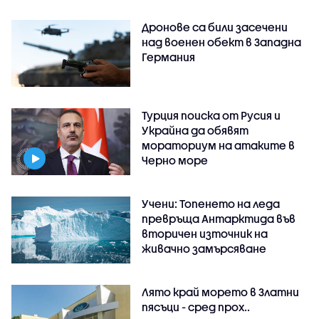
Дронове са били засечени
над военен обект в Западна
Германия
Турция поиска от Русия и
Украйна да обявят
мораториум на атаките в
Черно море
Учени: Топенето на леда
превръща Антарктида във
вторичен източник на
живачно замърсяване
Лято край морето в Златни
пясъци - сред прох..