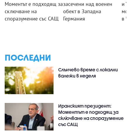
Моментът е подходящ за
засечени над военен
и У
сключване на
обект в Западна
мор
споразумение със САЩ
Германия
в Ч
ПОСЛЕДНИ
Слънчево време с локални
валежи в неделя
Иранският президент:
Моментът е подходящ за
сключване на споразумение
със САЩ