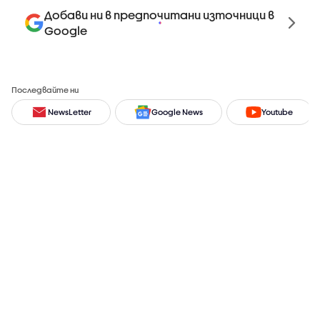
Добави ни в предпочитани източници в
Google
Последвайте ни
NewsLetter
Google News
Youtube