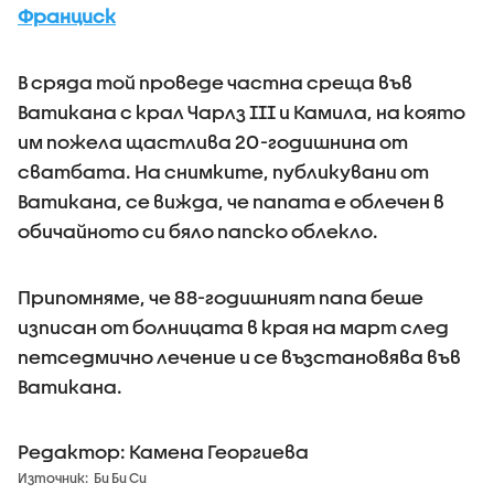
Франциск
В сряда той проведе частна среща във
Ватикана с крал Чарлз III и Камила, на която
им пожела щастлива 20-годишнина от
сватбата. На снимките, публикувани от
Ватикана, се вижда, че папата е облечен в
обичайното си бяло папско облекло.
Припомняме, че 88-годишният папа беше
изписан от болницата в края на март след
петседмично лечение и се възстановява във
Ватикана.
Редактор: Камена Георгиева
Източник:
Би Би Си