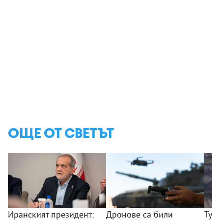
ОЩЕ ОТ СВЕТЪТ
Иранският президент:
Дронове са били
Тур