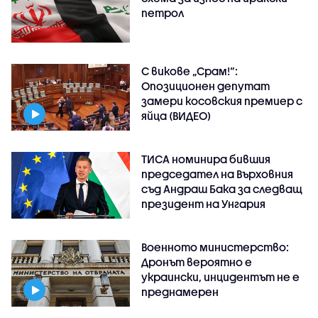
петрол
С викове „Срам!“:
Опозиционен депутат
замери косовския премиер с
яйца (ВИДЕО)
ТИСА номинира бившия
председател на Върховния
съд Андраш Бака за следващ
президент на Унгария
Военното министерство:
Дронът вероятно е
украински, инцидентът не е
преднамерен