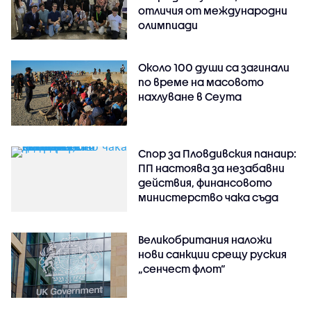
отличия от международни
олимпиади
Около 100 души са загинали
по време на масовото
нахлуване в Сеута
Спор за Пловдивския панаир:
ПП настоява за незабавни
действия, финансовото
министерство чака съда
Великобритания наложи
нови санкции срещу руския
„сенчест флот“