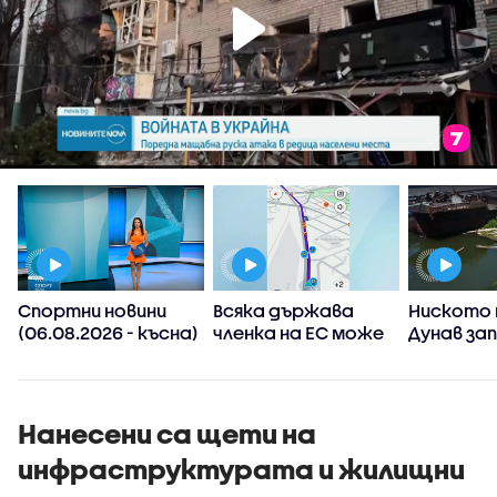
Спортни новини
Всяка държава
Ниското 
(06.08.2026 - късна)
членка на ЕС може
Дунав за
а
да реши да
АЕЦ-овет
ограничи
споделянето в
приложения на
Нанесени са щети на
информация къде
инфраструктурата и жилищни
има проверки на
пътя