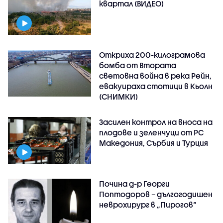
квартал (ВИДЕО)
Откриха 200-килограмова
бомба от Втората
световна война в река Рейн,
евакуираха стотици в Кьолн
(СНИМКИ)
Засилен контрол на вноса на
плодове и зеленчуци от РС
Македония, Сърбия и Турция
Почина д-р Георги
Поптодоров – дългогодишен
неврохирург в „Пирогов“