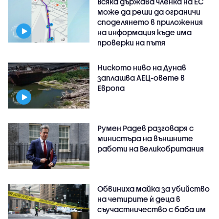
Всяка държава членка на ЕС
може да реши да ограничи
споделянето в приложения
на информация къде има
проверки на пътя
Ниското ниво на Дунав
заплашва АЕЦ-овете в
Европа
Румен Радев разговаря с
министъра на външните
работи на Великобритания
Обвиниха майка за убийство
на четирите ѝ деца в
съучастничество с баба им