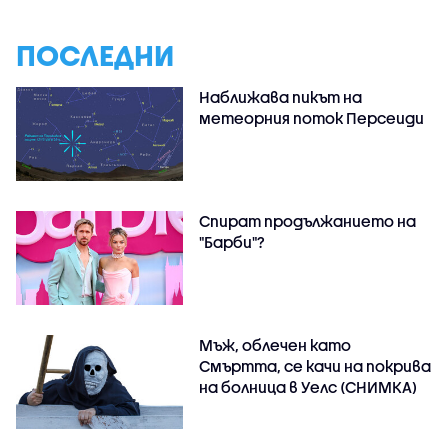
ПОСЛЕДНИ
Наближава пикът на
метеорния поток Персеиди
Спират продължанието на
"Барби"?
Мъж, облечен като
Смъртта, се качи на покрива
на болница в Уелс (СНИМКА)