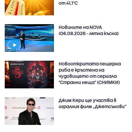
от 41,1°C
Новините на NOVA
(06.08.2026 - лятна късна)
Новооткритата пещерна
риба е кръстена на
чудовището от сериала
"Странни неща" (СНИМКИ)
Джим Кери ще участва в
игралния филм „Джетсънови“