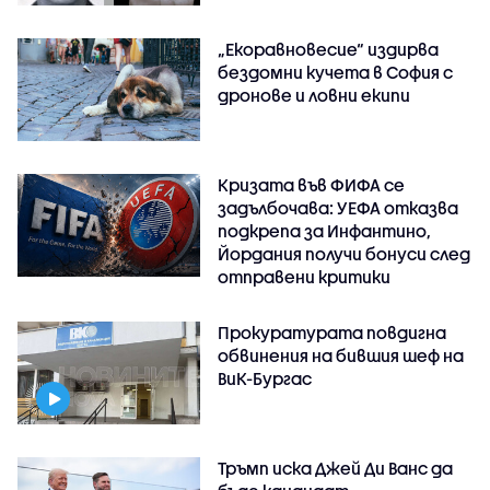
„Екоравновесие“ издирва
бездомни кучета в София с
дронове и ловни екипи
Кризата във ФИФА се
задълбочава: УЕФА отказва
подкрепа за Инфантино,
Йордания получи бонуси след
отправени критики
Прокуратурата повдигна
обвинения на бившия шеф на
ВиК-Бургас
Тръмп иска Джей Ди Ванс да