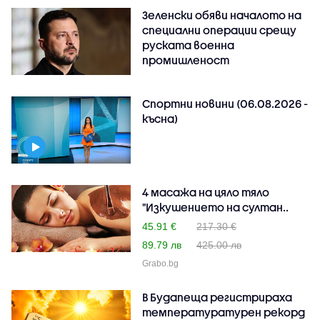
Зеленски обяви началото на
специални операции срещу
руската военна
промишленост
Спортни новини (06.08.2026 -
късна)
4 масажа на цяло тяло
"Изкушението на султан..
45.91 €
217.30 €
89.79 лв
425.00 лв
Grabo.bg
В Будапеща регистрираха
температуратурен рекорд