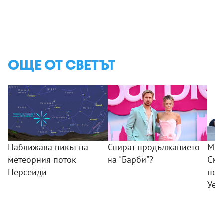
ОЩЕ ОТ СВЕТЪТ
Наближава пикът на
Спират продължанието
Мъж
метеорния поток
на "Барби"?
Смъ
Персеиди
пок
Уел