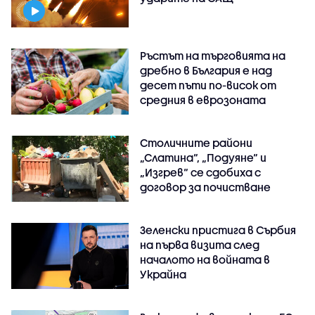
Ръстът на търговията на
дребно в България е над
десет пъти по-висок от
средния в еврозоната
Столичните райони
„Слатина“, „Подуяне“ и
„Изгрев“ се сдобиха с
договор за почистване
Зеленски пристига в Сърбия
на първа визита след
началото на войната в
Украйна