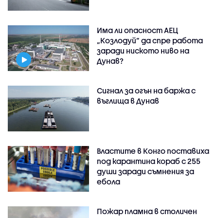
Има ли опасност АЕЦ
„Козлодуй” да спре работа
заради ниското ниво на
Дунав?
Сигнал за огън на баржа с
въглища в Дунав
Властите в Конго поставиха
под карантина кораб с 255
души заради съмнения за
ебола
Пожар пламна в столичен