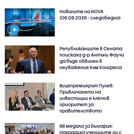
Новините на NOVA
(06.08.2026 - следобедна)
Републиканците в Сената
поискаха д-р Антъни Фаучи
да бъде обвинен в
неуважение към Конгреса
Вицепремиерът Пулев:
Привличането на
инвестиции е ключов
приоритет за
правителството
68 медала за България:
Наградиха учениците ни с