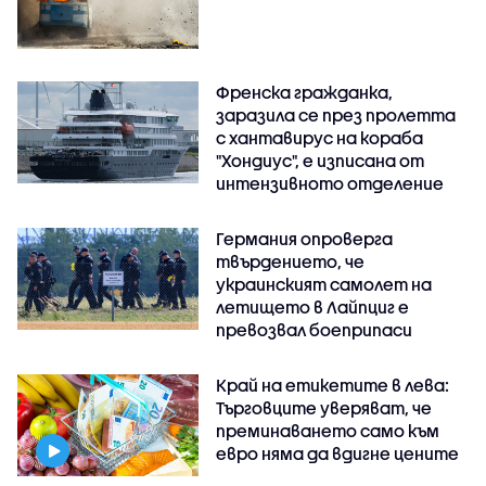
Френска гражданка,
заразила се през пролетта
с хантавирус на кораба
"Хондиус", е изписана от
интензивното отделение
Германия опроверга
твърдението, че
украинският самолет на
летището в Лайпциг е
превозвал боеприпаси
Край на етикетите в лева:
Търговците уверяват, че
преминаването само към
евро няма да вдигне цените