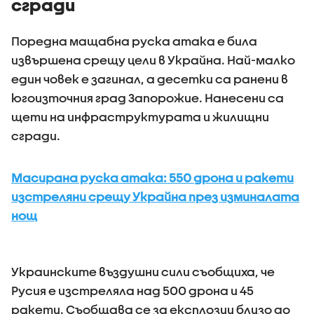
сгради
Поредна мащабна руска атака е била
извършена срещу цели в Украйна. Най-малко
един човек е загинал, а десетки са ранени в
югоизточния град Запорожие. Нанесени са
щети на инфраструктурата и жилищни
сгради.
Масирана руска атака: 550 дрона и ракети
изстреляни срещу Украйна през изминалата
нощ
Украинските въздушни сили съобщиха, че
Русия е изстреляла над 500 дрона и 45
ракети. Съобщава се за експлозии близо до