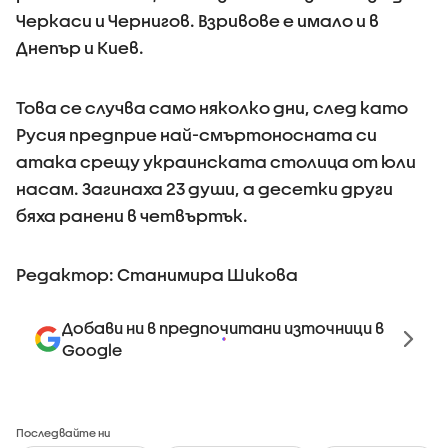
Черкаси и Чернигов. Взривове е имало и в
Днепър и Киев.
Това се случва само няколко дни, след като
Русия предприе най-смъртоносната си
атака срещу украинската столица от юли
насам. Загинаха 23 души, а десетки други
бяха ранени в четвъртък.
Редактор: Станимира Шикова
Добави ни в предпочитани източници в
Google
Последвайте ни