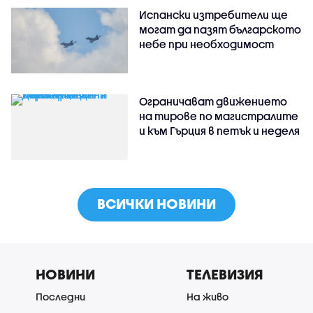
Испански изтребители ще
могат да пазят българското
небе при необходимост
Ограничават движението
на тирове по магистралите
и към Гърция в петък и неделя
ВСИЧКИ НОВИНИ
НОВИНИ
ТЕЛЕВИЗИЯ
Последни
На живо