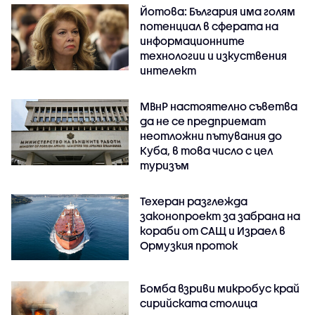
Йотова: България има голям
потенциал в сферата на
информационните
технологии и изкуствения
интелект
МВнР настоятелно съветва
да не се предприемат
неотложни пътувания до
Куба, в това число с цел
туризъм
Техеран разглежда
законопроект за забрана на
кораби от САЩ и Израел в
Ормузкия проток
Бомба взриви микробус край
сирийската столица