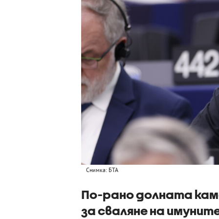
Снимка: БТА
По-рано долната кам
за сваляне на имунит