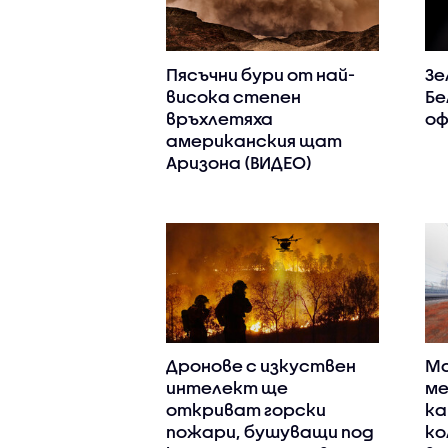
Пясъчни бури от най-
Зе
висока степен
Бе
връхлетяха
оф
американския щат
Аризона (ВИДЕО)
Дронове с изкуствен
Ма
интелект ще
ме
откриват горски
ка
пожари, бушуващи под
ко