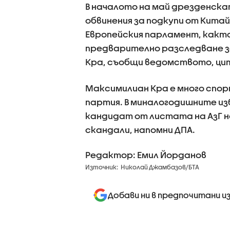
В началото на май дрезденск
обвинения за подкупи от Китай
Европейския парламент, както и
предварително разследване за
Кра, съобщи ведомството, ци
Максимилиан Кра е много спор
партия. В миналогодишните из
кандидат от листата на АзГ н
скандали, напомни ДПА.
Редактор: Емил Йорданов
Източник:
Николай Джамбазов/БТА
Добави ни в предпочитани и