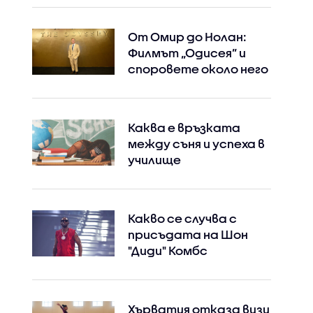
Instagram
Facebook
От Омир до Нолан:
Филмът „Одисея” и
споровете около него
Каква е връзката
между съня и успеха в
училище
Какво се случва с
присъдата на Шон
"Диди" Комбс
Хърватия отказа визи