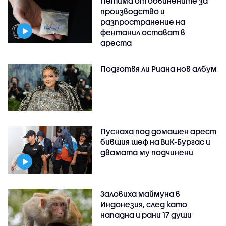
Петима от обвинените за
производство и
разпространение на
фентанил остават в
ареста
Подготвя ли Риана нов албум
Пуснаха под домашен арест
бившия шеф на ВиК-Бургас и
двамата му подчинени
Заловиха маймуна в
Индонезия, след като
нападна и рани 17 души