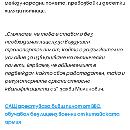
международни полета, превозвайки десетки
хиляди пътници.
„Смятаме, че това е ставало без
необходимия лиценз за въздушен
транспортен пилот, който е задължително
условие за извършване на пътнически
полети. Вярваме, че обвиняемият е
подвеждал както своя работодател, така и
регулаторните органи относно
квалификацията си
“, заяви Милинович.
САЩ арестуваха бивш пилот от ВВС,
обучавал без лиценз военни от китайската
армия