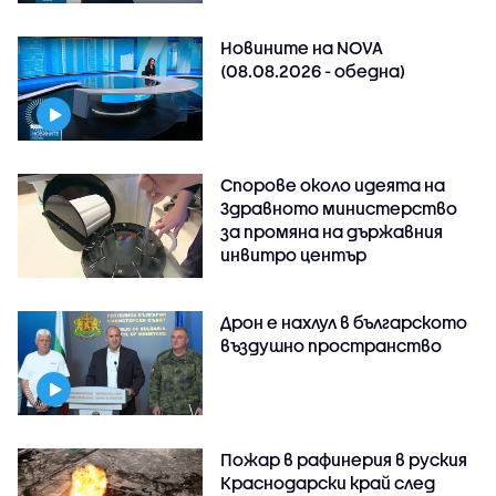
Новините на NOVA
(08.08.2026 - обедна)
Спорове около идеята на
Здравното министерство
за промяна на държавния
инвитро център
Дрон е нахлул в българското
въздушно пространство
Пожар в рафинерия в руския
Краснодарски край след