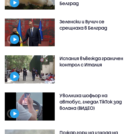
Белград
Зеленски и Вучич се
срещнаха в Белград
Испания въвежда граничен
контрол с Италия
Уволниха шофьор на
автобус, гледал TikTok зад
волана (ВИДЕО)
Пожар гори на изхода на