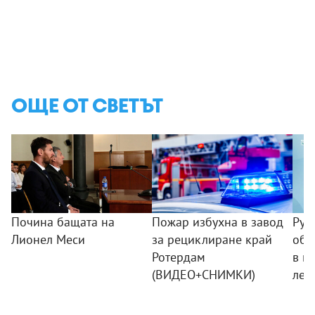
ОЩЕ ОТ СВЕТЪТ
Почина бащата на
Пожар избухна в завод
Рус
Лионел Меси
за рециклиране край
обв
Ротердам
в и
(ВИДЕО+СНИМКИ)
лет