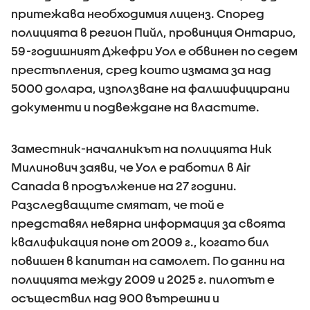
притежава необходимия лиценз. Според
полицията в регион Пийл, провинция Онтарио,
59-годишният Джефри Уол е обвинен по седем
престъпления, сред които измама за над
5000 долара, използване на фалшифицирани
документи и подвеждане на властите.
Заместник-началникът на полицията Ник
Милинович заяви, че Уол е работил в Air
Canada в продължение на 27 години.
Разследващите смятат, че той е
представял невярна информация за своята
квалификация поне от 2009 г., когато бил
повишен в капитан на самолет. По данни на
полицията между 2009 и 2025 г. пилотът е
осъществил над 900 вътрешни и