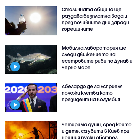
Столичната община ще
раздава безплатна вода и
през почивните дни заради
горещините
Мобилна лаборатория ще
следи движението на
есетровите риби по Дунав и
Черно море
Абелардо де ла Есприеля
положи клетва като
президент на Колумбия
Четирима души, сред които
и дете, са убити в Киев при
нощния руски обстрел