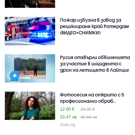
Пожар избухна в завод за
рециклиране край Ротердам
(ВИДЕО+СНИМКИ)
Русия отхвърли обвиненията
за участие в инцидента с
дрон на летището в Лайпциг
Фотосесия на открито с 5
професионално обраб..
12.00 €
24.00 €
23.47 лв
46.94 лв
Grabo.bg