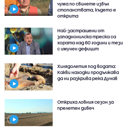
чума по свинете извън
стопанствата, където е
открита
Най-застрашени от
западнонилска треска са
хората над 60 години и тези
с имунен дефицит
Хилядолетия под водата:
Какви находки продължава
да ни разкрива река Дунав
Откриха ловния сезон за
прелетен дивеч