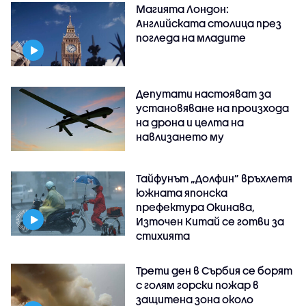
Магията Лондон:
Английската столица през
погледа на младите
Депутати настояват за
установяване на произхода
на дрона и целта на
навлизането му
Тайфунът „Долфин” връхлетя
южната японска
префектура Окинава,
Източен Китай се готви за
стихията
Трети ден в Сърбия се борят
с голям горски пожар в
защитена зона около