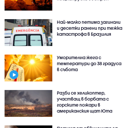
Най-малко петима загинали
и десетки ранени при тежка
катастрофа в Бразилия
Уморителна жега с
температури до 38 градуса
в събота
Разби се хеликоптер,
участващ в борбата с
горските пожари в
американския щат Юта