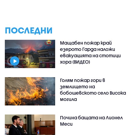
ПОСЛЕДНИ
Мащабен пожар край
езерото Гарда наложи
евакуацията на стотици
хора (ВИДЕО)
Голям пожар гори в
землището на
бобошевското село Висока
могила
Почина бащата на Лионел
Меси