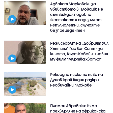
Адвокат Марковски за
убийството в Пловдив: Не
съм виждал подобна
жестокост и садизъм от
непълнолетни, случаят е
безпрецедентен
Режисьорът на „Добрият Уил
Хънтинг“ Гас Ван Сант - за
киното, Кърт Кобейн и новия
му филм "Мъртва хватка"
Рекордно ниското ниво на
Дунав край Видин разкри
необичайни плажове
Пламен Абровски: Няма
прехвърляне на африканска