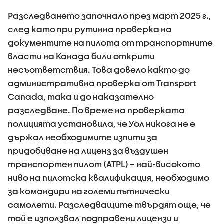
Разследването започнало през март 2025 г.,
след като при рутинна проверка на
документите на пилота от транспортните
власти на Канада били открити
несъответствия. Това довело както до
административна проверка от Transport
Canada, така и до наказателно
разследване. По време на проверката
полицията установила, че Уол никога не е
държал необходимите изпити за
придобиване на лиценз за въздушен
транспортен пилот (ATPL) – най-високото
ниво на пилотска квалификация, необходимо
за командири на големи пътнически
самолети. Разследващите твърдят още, че
той е използвал подправени лицензи и