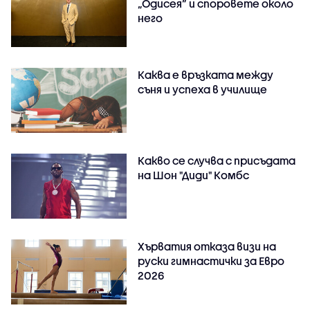
„Одисея” и споровете около
него
Каква е връзката между
съня и успеха в училище
Какво се случва с присъдата
на Шон "Диди" Комбс
Хърватия отказа визи на
руски гимнастички за Евро
2026