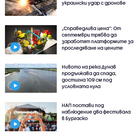
украински удар с дронове
„Справедлива цена“: От
септември трябва да
заработят платформите за
проследяване на цените
Нивото на река Дунав
продължава да спада,
достигна 109 см под
условната нула
НАП постави под
наблюдение два фестивала
в Бургаско