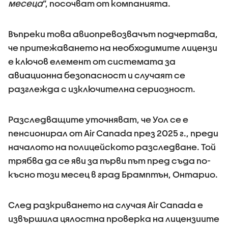
месеца
“, посочват от компанията.
Въпреки това авиопревозвачът подчертава,
че притежаването на необходимите лицензи
е ключов елемент от системата за
авиационна безопасност и случаят се
разглежда с изключителна сериозност.
Разследващите уточняват, че Уол се е
пенсионирал от Air Canada през 2025 г., преди
началото на полицейското разследване. Той
трябва да се яви за първи път пред съда по-
късно този месец в град Брамптън, Онтарио.
След разкриването на случая Air Canada е
извършила цялостна проверка на лицензиите