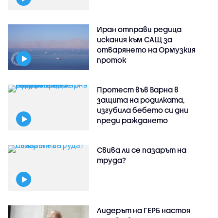
Иран отправи редица
искания към САЩ за
отварянето на Ормузкия
проток
Протест във Варна в
защита на родилката,
изгубила бебето си дни
преди раждането
Свива ли се пазарът на
труда?
Лидерът на ГЕРБ настоя