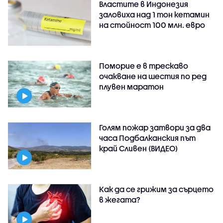
Властите в Индонезия
заловиха над 1 тон кетамин
на стойност 100 млн. евро
Поморие е в трескаво
очакване на шестия по ред
плувен маратон
Голям пожар затвори за два
часа Подбалканския път
край Сливен (ВИДЕО)
Как да се грижим за сърцето
в жегата?