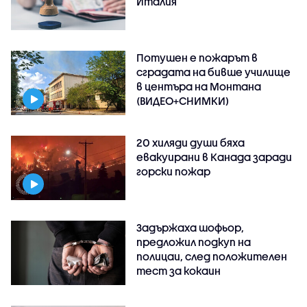
Италия
Потушен е пожарът в
сградата на бивше училище
в центъра на Монтана
(ВИДЕО+СНИМКИ)
20 хиляди души бяха
евакуирани в Канада заради
горски пожар
Задържаха шофьор,
предложил подкуп на
полицаи, след положителен
тест за кокаин