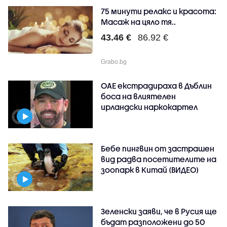
75 минути релакс и красота:
Масаж на цяло тя..
43.46 €
86.92 €
Grabo.bg
ОАЕ екстрадираха в Дъблин
боса на влиятелен
ирландски наркокартел
Бебе пингвин от застрашен
вид радва посетителите на
зоопарк в Китай (ВИДЕО)
Зеленски заяви, че в Русия ще
бъдат разположени до 50