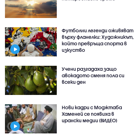
Футболни легенди оживяват
върху фланелки: Художникът,
който превръща спорта в
изкуство
Учени разгадаха защо
авокадото сменя пола си
всеки ден
Нови кадри с Моджтаба
Хаменей се появиха в
ирански медии (ВИДЕО)