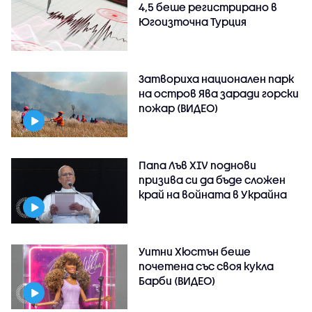
4,5 беше регистрирано в
Югоизточна Турция
Затвориха национален парк
на остров Ява заради горски
пожар (ВИДЕО)
Папа Лъв XIV поднови
призива си да бъде сложен
край на войната в Украйна
Уитни Хюстън беше
почетена със своя кукла
Барби (ВИДЕО)