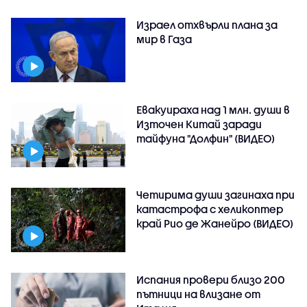
Израел отхвърли плана за
мир в Газа
Евакуираха над 1 млн. души в
Източен Китай заради
тайфуна "Долфин" (ВИДЕО)
Четирима души загинаха при
катастрофа с хеликоптер
край Рио де Жанейро (ВИДЕО)
Испания провери близо 200
пътници на влизане от