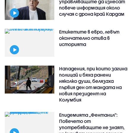
управляващите да изнесат
повече информация около
случая с дрона край Кардам
Етикетите в евро, левът
окончателно отива в
историята
Нападения, при които загина
полицай и бяха ранени
няколко души, белязаха
първия ден от мандата на
новия президент на
Колумбия
Епидемията „Фентанил”:
Повечето от
употребяващите не знаят,