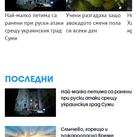
Най-малко петима са
Учени разгадаха защо
Нов
ранени при руски атаки
авокадото сменя пола
Хам
срещу украинския град
си всеки ден
ира
Суми
ПОСЛЕДНИ
Най-малко петима са ранени
при руски атаки срещу
украинския град Суми
Слънчево, горещо и
пожароопасно време