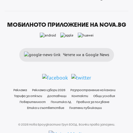
МОБИЛНОТО ПРИЛОЖЕНИЕ НА NOVA.BG
Четете ни в Google News
Реклама
Реклама избори 2026
Разпространение на канали
Тарифа за откъси
Доставчици
Контакти
Общи условия
Поверителност
Политика ЛД
Правила за ползване
Етика и съответствие
Платени публикации
© 2026 Нова Броудкастинг Груп ЕООД. Всички права запазени.