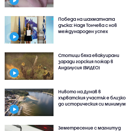
Победа на шахматната
дъска: Надя Тончева с нов
международен успех
Стотици бяха евакуирани
заради горския пожар в
Андалусия (ВИДЕО)
Нивото на Дунав в
хърватския участък е близко
до историческия си минимум
Земетресение с магнитуд