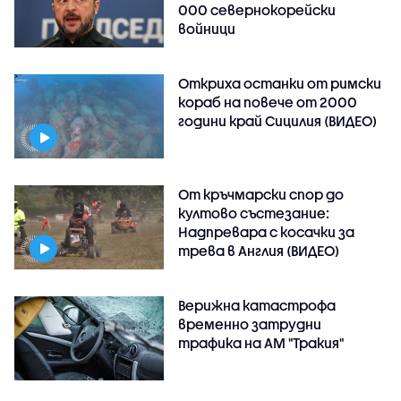
000 севернокорейски
войници
Откриха останки от римски
кораб на повече от 2000
години край Сицилия (ВИДЕО)
От кръчмарски спор до
култово състезание:
Надпревара с косачки за
трева в Англия (ВИДЕО)
Верижна катастрофа
временно затрудни
трафика на АМ "Тракия"