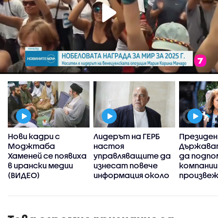
Нови кадри с
Лидерът на ГЕРБ
Президе
а
Моджтаба
настоя
Държава
Хаменей се появиха
управляващите да
да подпо
в ирански медии
изнесат повече
компании
(ВИДЕО)
информация около
произве
случая с дрона край
дронове 
Кардам
антидро