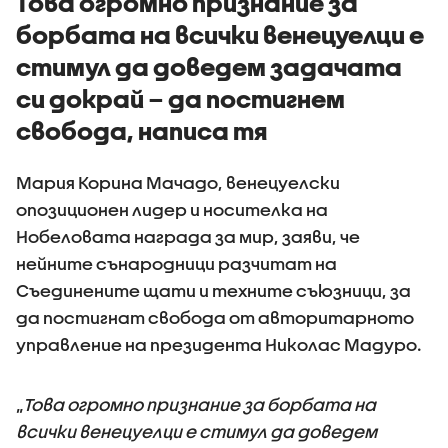
Това огромно признание за
борбата на всички венецуелци е
стимул да доведем задачата
си докрай – да постигнем
свобода, написа тя
Мария Корина Мачадо, венецуелски
опозиционен лидер и носителка на
Нобеловата награда за мир, заяви, че
нейните сънародници разчитат на
Съединените щати и техните съюзници, за
да постигнат свобода от авторитарното
управление на президента Николас Мадуро.
„
Това огромно признание за борбата на
всички венецуелци е стимул да доведем