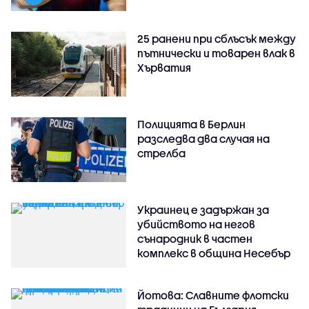
25 ранени при сблъсък между
пътнически и товарен влак в
Хърватия
Полицията в Берлин
разследва два случая на
стрелба
Украинец е задържан за
убийството на негов
сънародник в частен
комплекс в община Несебър
Йотова: Славните флотски