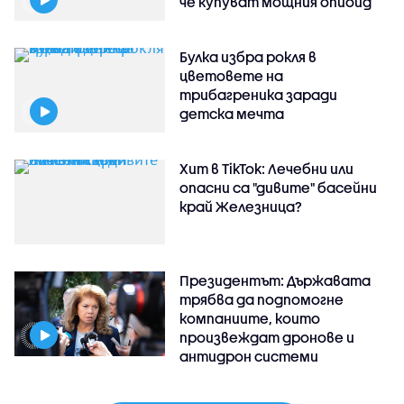
че купуват мощния опиоид
Булка избра рокля в
цветовете на
трибагреника заради
детска мечта
Хит в TikTok: Лечебни или
опасни са "дивите" басейни
край Железница?
Президентът: Държавата
трябва да подпомогне
компаниите, които
произвеждат дронове и
антидрон системи