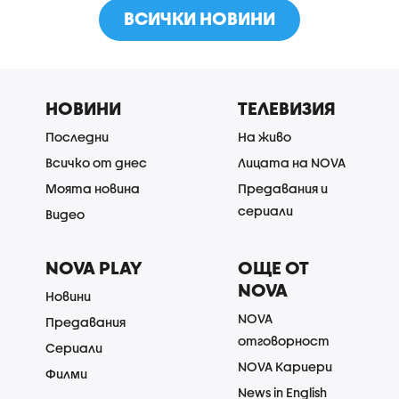
ВСИЧКИ НОВИНИ
НОВИНИ
ТЕЛЕВИЗИЯ
Последни
На живо
Всичко от днес
Лицата на NOVA
Моята новина
Предавания и
сериали
Видео
NOVA PLAY
ОЩЕ ОТ
NOVA
Новини
NOVA
Предавания
отговорност
Сериали
NOVA Кариери
Филми
News in English