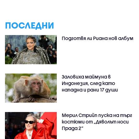
ПОСЛЕДНИ
Подготвя ли Риана нов албум
Заловиха маймуна в
Индонезия, след като
нападна и рани 17 души
Мерил Стрийп пуска на търг
костюми от „Дяволът носи
Прада 2“