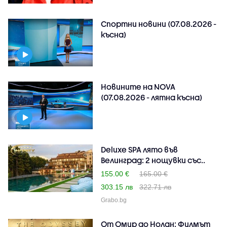
Спортни новини (07.08.2026 -
късна)
Новините на NOVA
(07.08.2026 - лятна късна)
Deluxe SPA лято във
Велинград: 2 нощувки със..
155.00 €
165.00 €
303.15 лв
322.71 лв
Grabo.bg
От Омир до Нолан: Филмът