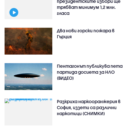
президентските избори ще
трябват минимум 1,2 млн.
гласа
Два нови горски пожара в
Гърция
Пентагонът публикува пета
партида досиета за НЛО
(ВИДЕО)
Разкриха наркооранжерия в
София, иззети са различни
наркотици (СНИМКИ)