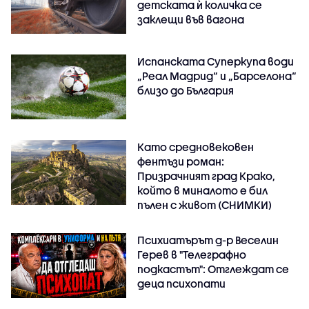
детската ѝ количка се
заклещи във вагона
Испанската Суперкупа води
„Реал Мадрид“ и „Барселона“
близо до България
Като средновековен
фентъзи роман:
Призрачният град Крако,
който в миналото е бил
пълен с живот (СНИМКИ)
Психиатърът д-р Веселин
Герев в "Телеграфно
подкастът": Отглеждат се
деца психопати