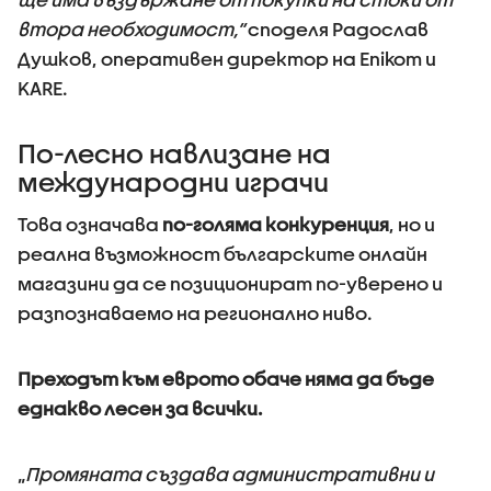
втора необходимост,“
споделя Радослав
Душков, оперативен директор на Enikom и
KARE.
По-лесно навлизане на
международни играчи
Това означава
по-голяма конкуренция
, но и
реална възможност българските онлайн
магазини да се позиционират по-уверено и
разпознаваемо на регионално ниво.
Преходът към еврото обаче няма да бъде
еднакво лесен за всички.
„
Промяната създава административни и