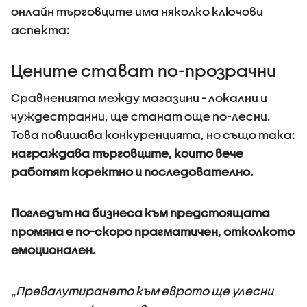
онлайн търговците има няколко ключови
аспекта:
Цените стават по-прозрачни
Сравненията между магазини - локални и
чуждестранни, ще станат още по-лесни.
Това повишава конкуренцията, но също така:
награждава търговците, които вече
работят коректно и последователно.
Погледът на бизнеса към предстоящата
промяна е по-скоро прагматичен, отколкото
емоционален.
„
Превалутирането към еврото ще улесни