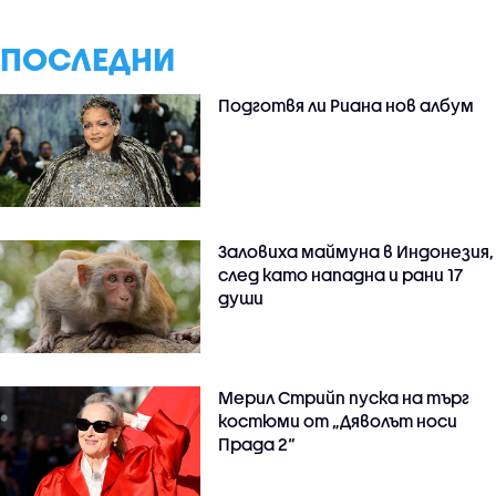
ПОСЛЕДНИ
Подготвя ли Риана нов албум
Заловиха маймуна в Индонезия,
след като нападна и рани 17
души
Мерил Стрийп пуска на търг
костюми от „Дяволът носи
Прада 2“