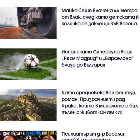
Майка беше влачена 45 метра
от влак, след като детската ѝ
количка се заклещи във вагона
Испанската Суперкупа води
„Реал Мадрид“ и „Барселона“
близо до България
Като средновековен фентъзи
роман: Призрачният град
Крако, който в миналото е бил
пълен с живот (СНИМКИ)
Психиатърът д-р Веселин