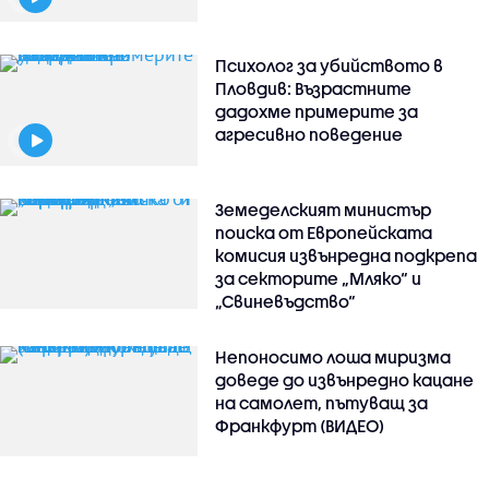
Психолог за убийството в
Пловдив: Възрастните
дадохме примерите за
агресивно поведение
Земеделският министър
поиска от Европейската
комисия извънредна подкрепа
за секторите „Мляко“ и
„Свиневъдство“
Непоносимо лоша миризма
доведе до извънредно кацане
на самолет, пътуващ за
Франкфурт (ВИДЕО)