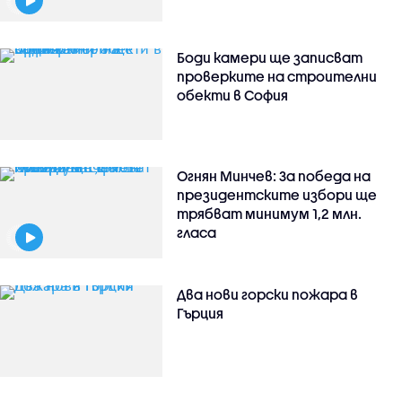
Боди камери ще записват
проверките на строителни
обекти в София
Огнян Минчев: За победа на
президентските избори ще
трябват минимум 1,2 млн.
гласа
Два нови горски пожара в
Гърция