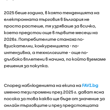
2025 беше година, в която тенденцията на
електронната търговия в България не
просто растеше, тя узрявашe за всичко,
което предстои още в първите месеци на
2026г. Потребителите станаха по-
взискателни, конкуренцията - по-
интензивна, а технологиите - още по-
дълбоко вплетени в начина, по който вземаме
решения за покупка.
Според наблюденията на екипа на
FAVI.bg
именно тези промени през 2025 г. дават ясна
посока за това какво ще бъде от значение за
онлайн търговците и през предстоящата