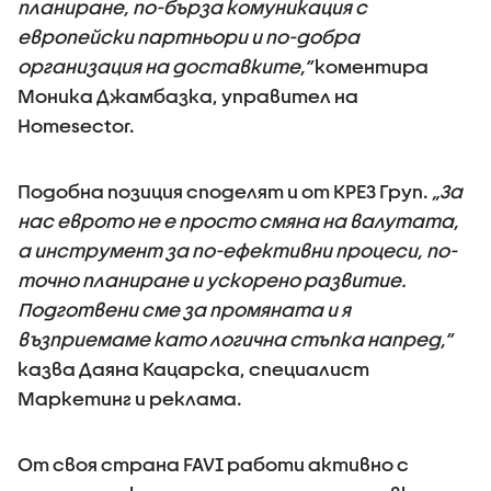
планиране, по-бърза комуникация с
европейски партньори и по-добра
организация на доставките,“
коментира
Моника Джамбазка, управител на
Homesector.
Подобна позиция споделят и от КРЕЗ Груп.
„За
нас еврото не е просто смяна на валутата,
а инструмент за по-ефективни процеси, по-
точно планиране и ускорено развитие.
Подготвени сме за промяната и я
възприемаме като логична стъпка напред,“
казва Даяна Кацарска, специалист
Маркетинг и реклама.
От своя страна FAVI работи активно с