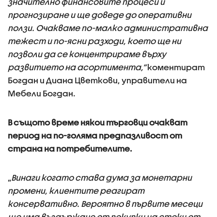
значително финансовите процеси и
прогнозиране и ще доведе до оперативни
ползи. Очакваме по-малко административна
тежест и по-ясни разходи, което ще ни
позволи да се концентрираме върху
развитието на асортимента,“
коментират
Богдан и Диана Цветкови, управители на
Мебели Богдан.
В същото време някои търговци очакват
период на по-голяма предпазливост от
страна на потребителите.
„
Винаги когато става дума за монетарни
промени, клиентите реагират
консервативно. Вероятно в първите месеци
ще има въздържане от покупки на стоки от