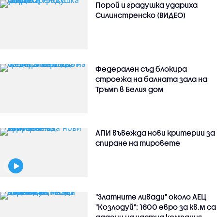
Порой и градушка удариха
Силинстренско (ВИДЕО)
Федерален съд блокира
строежа на балната зала на
Тръмп в Белия дом
АПИ въвежда нови критерии за
спиране на тировете
"Златните ливади" около АЕЦ
"Козлодуй": 1600 евро за кв.м са