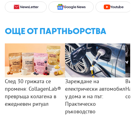
NewsLetter
Google News
Youtube
ОЩЕ ОТ ПАРТНЬОРСТВА
След 30 грижата се
Зареждане на
Вид
променя: CollagenLab®
електрически автомобил
Най
превръща колагена в
у дома и на път:
сор
ежедневен ритуал
Практическо
ръководство