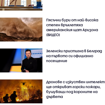
Пясъчни бури от най-висока
степен връхлетяха
американския щат Аризона
(ВИДЕО)
Зеленски пристигна в Белград
на първото си официално
посещение
Дронове с изкуствен интелект
ще откриват горски пожари,
бушуващи под короните на
дървета