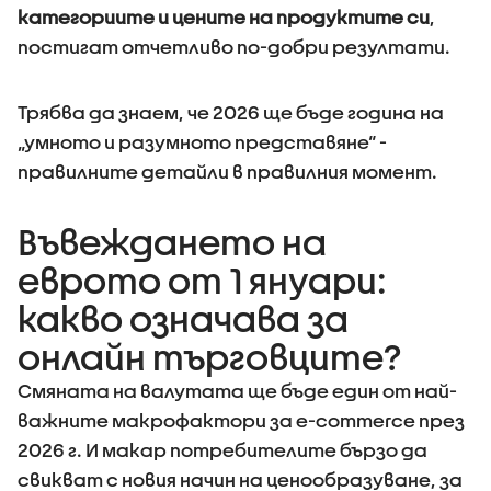
категориите и цените на продуктите си
,
постигат отчетливо по-добри резултати.
Трябва да знаем, че 2026 ще бъде година на
„умното и разумното представяне“ -
правилните детайли в правилния момент.
Въвеждането на
еврото от 1 януари:
какво означава за
онлайн търговците?
Смяната на валутата ще бъде един от най-
важните макрофактори за e-commerce през
2026 г. И макар потребителите бързо да
свикват с новия начин на ценообразуване, за