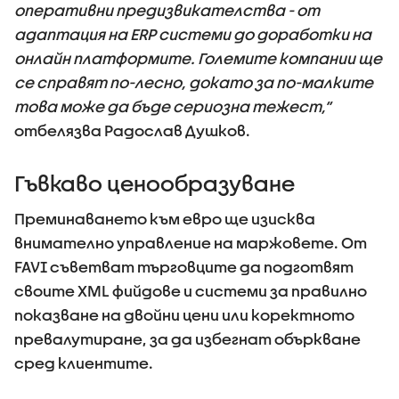
оперативни предизвикателства - от
адаптация на ERP системи до доработки на
онлайн платформите. Големите компании ще
се справят по-лесно, докато за по-малките
това може да бъде сериозна тежест,“
отбелязва Радослав Душков.
Гъвкаво ценообразуване
Преминаването към евро ще изисква
внимателно управление на маржовете. От
FAVI съветват търговците да подготвят
своите XML фийдове и системи за правилно
показване на двойни цени или коректното
превалутиране, за да избегнат объркване
сред клиентите.