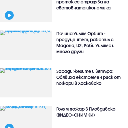
проток се отразява на
световната икономика
Почина Уилям Орбит -
продуцентът, работил с
Мадона, U2, Роби Уилямс и
много други
Заради жегите и вятъра:
Обявиха екстремен риск от
пожари в Хасковско
Голям пожар в Пловдивско
(ВИДЕО+СНИМКИ)