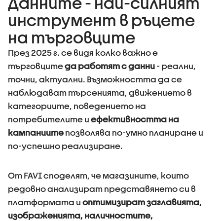
Данните - най-силният
инструмент в ръцете
на търговците
През 2025 г. се видя колко важно е
търговците
да работят с данни
- реални,
точни, актуални. Възможността да се
наблюдават търсенията, движението в
категориите, поведението на
потребителите и
ефективността на
кампаниите
позволява по-умно планиране и
по-успешно реализиране.
От FAVI споделят, че магазините, които
редовно анализират представянето си в
платформата и
оптимизират заглавията,
изображенията, наличностите,