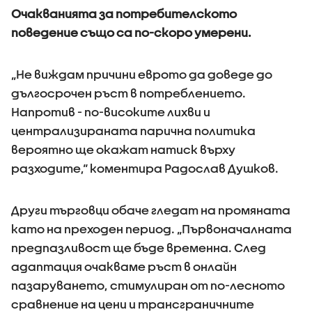
Очакванията за потребителското
поведение също са по-скоро умерени.
„Не виждам причини еврото да доведе до
дългосрочен ръст в потреблението.
Напротив - по-високите лихви и
централизираната парична политика
вероятно ще окажат натиск върху
разходите,“ коментира Радослав Душков.
Други търговци обаче гледат на промяната
като на преходен период. „Първоначалната
предпазливост ще бъде временна. След
адаптация очакваме ръст в онлайн
пазаруването, стимулиран от по-лесното
сравнение на цени и трансграничните