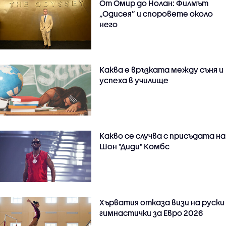
От Омир до Нолан: Филмът
„Одисея” и споровете около
него
Каква е връзката между съня и
успеха в училище
Какво се случва с присъдата на
Шон "Диди" Комбс
Хърватия отказа визи на руски
гимнастички за Евро 2026