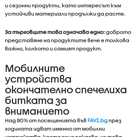
и сезонни продукти, като интересът към
устойчиви материали продължи да расте.
За търговците това означава едно:
доброто
представяне на продуктите вече е толкова
важно, колкото и самият продукт.
Мобилните
устройства
окончателно спечелиха
битката за
вниманието
Над 80% от посещенията във
FAVI.bg
през
годината идват именно от мобилни
устройства, което ясно показва, че това