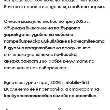
вече не е просто тенденция, а новата норма.
Онлайн магазините, които през 2025 г.
обърнаха внимание на
по-бързото
зареждане, удобното мобилно
потребителско изживяване и качественото
визуално представяне
на продуктите,
отчетоха значително
по-висока
ангажираност
и по-добри резултати по
отношение на конверсиите.
Едно е сигурно - през 2026 г.
mobile-first
мисленето не е препоръка, а стандарт за
конкурентоспособно онлайн присъствие.