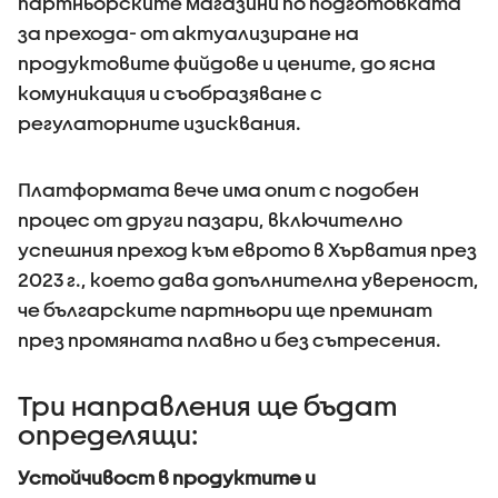
партньорските магазини по подготовката
за прехода- от актуализиране на
продуктовите фийдове и цените, до ясна
комуникация и съобразяване с
регулаторните изисквания.
Платформата вече има опит с подобен
процес от други пазари, включително
успешния преход към еврото в Хърватия през
2023 г., което дава допълнителна увереност,
че българските партньори ще преминат
през промяната плавно и без сътресения.
Три направления ще бъдат
определящи:
Устойчивост в продуктите и