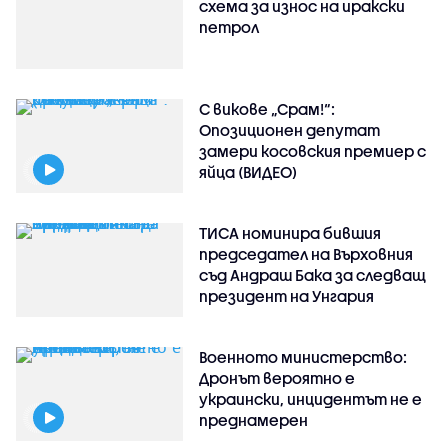
схема за износ на иракски
петрол
С викове „Срам!“:
Опозиционен депутат
замери косовския премиер с
яйца (ВИДЕО)
ТИСА номинира бившия
председател на Върховния
съд Андраш Бака за следващ
президент на Унгария
Военното министерство:
Дронът вероятно е
украински, инцидентът не е
преднамерен