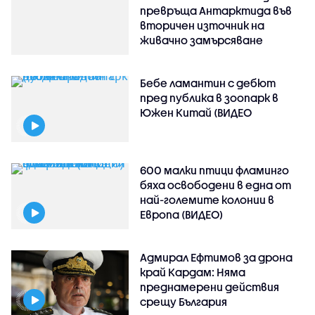
превръща Антарктида във
вторичен източник на
живачно замърсяване
Бебе ламантин с дебют
пред публика в зоопарк в
Южен Китай (ВИДЕО
600 малки птици фламинго
бяха освободени в една от
най-големите колонии в
Европа (ВИДЕО)
Адмирал Ефтимов за дрона
край Кардам: Няма
преднамерени действия
срещу България