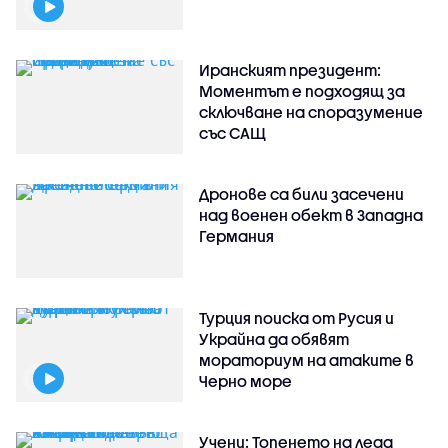
Иранският президент:
Моментът е подходящ за
сключване на споразумение
със САЩ
Дронове са били засечени
над военен обект в Западна
Германия
Турция поиска от Русия и
Украйна да обявят
мораториум на атаките в
Черно море
Учени: Топенето на леда