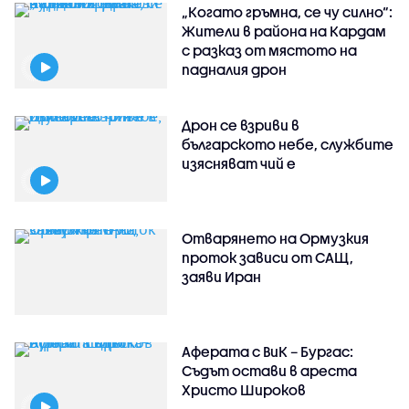
„Когато гръмна, се чу силно“:
Жители в района на Кардам
с разказ от мястото на
падналия дрон
Дрон се взриви в
българското небе, службите
изясняват чий е
Отварянето на Ормузкия
проток зависи от САЩ,
заяви Иран
Аферата с ВиК – Бургас:
Съдът остави в ареста
Христо Широков