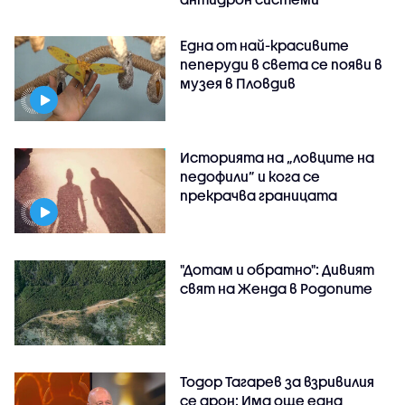
Една от най-красивите
пеперуди в света се появи в
музея в Пловдив
Историята на „ловците на
педофили” и кога се
прекрачва границата
"Дотам и обратно": Дивият
свят на Женда в Родопите
Тодор Тагарев за взривилия
се дрон: Има още една