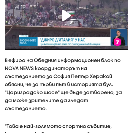
В ефира на Обедния информационен блок по
NOVA NEWS координаторът на
състезанието за София Петър Хераков
обясни, че за първи път в историята бул.
"Цариградско шосе" ще бъде затворено, за
да може зрителите да гледат
състезанието.
"Това е най-голямото спортно събитие,