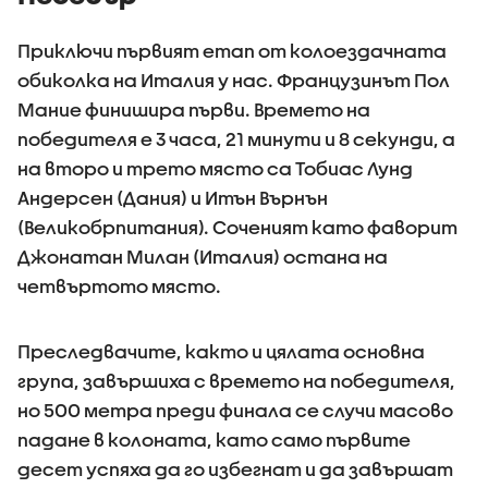
Приключи първият етап от колоездачната
обиколка на Италия у нас. Французинът Пол
Мание финишира първи. Времето на
победителя е 3 часа, 21 минути и 8 секунди, а
на второ и трето място са Тобиас Лунд
Андерсен (Дания) и Итън Върнън
(Великобрпитания). Соченият като фаворит
Джонатан Милан (Италия) остана на
четвъртото място.
Преследвачите, както и цялата основна
група, завършиха с времето на победителя,
но 500 метра преди финала се случи масово
падане в колоната, като само първите
десет успяха да го избегнат и да завършат