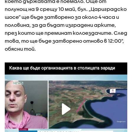
което държавата е поемало. Още от
полунощ на 9 срещу 10 май, бул. „Цариградско
шосе” ще бъде затворено за около 4 часа и
половина, за да бъдат изградени арките,
през които ще преминат колоездачите. След
това, то ще бъде затворено отново в 12:00",
обясни той.