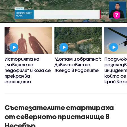
Историята на
"Дотам и обратно":
Продълж
„ловците на
Дивият свят на
разследв
педофили” и кога се
Женда в Родопите
инцидент
прекрачва
който се
границата
край Кар
Състезателите стартираха
от северното пристанище в
Несебър