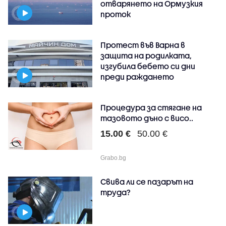
отварянето на Ормузкия
проток
Протест във Варна в
защита на родилката,
изгубила бебето си дни
преди раждането
Процедура за стягане на
тазовото дъно с висо..
15.00 €
50.00 €
Grabo.bg
Свива ли се пазарът на
труда?