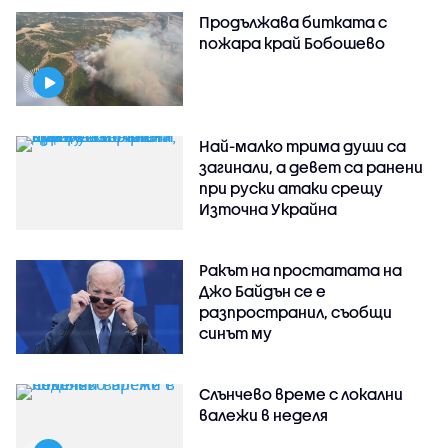
Продължава битката с
пожара край Бобошево
Най-малко трима души са
загинали, а девет са ранени
при руски атаки срещу
Източна Украйна
Ракът на простатата на
Джо Байдън се е
разпространил, съобщи
синът му
Слънчево време с локални
валежи в неделя