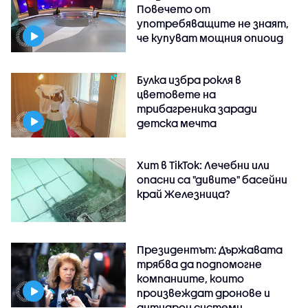
Повечето от
употребяващите не знаят,
че купуват мощния опиоид
Булка избра рокля в
цветовете на
трибагреника заради
детска мечта
Хит в TikTok: Лечебни или
опасни са "дивите" басейни
край Железница?
Президентът: Държавата
трябва да подпомогне
компаниите, които
произвеждат дронове и
антидрон системи