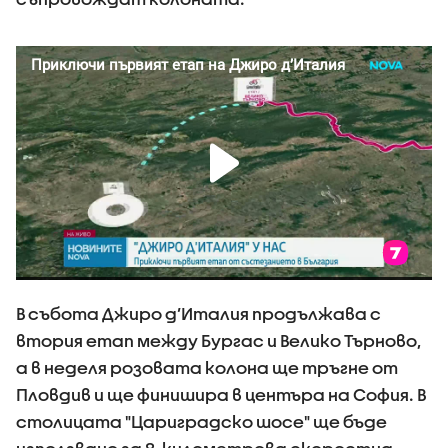
В събота Джиро д’Италия продължава с
втория етап между Бургас и Велико Търново,
а в неделя розовата колона ще тръгне от
Пловдив и ще финишира в центъра на София. В
столицата "Цариградско шосе" ще бъде