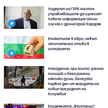
Лидерът на ГЕРБ настоя
управляващите да изнесат
повече информация около
случая с дрона край Кардам
Етикетите в евро, левът
окончателно отива в
историята
Нападения, при които загина
полицай и бяха ранени
няколко души, белязаха
първия ден от мандата на
новия президент на
Колумбия
Епидемията „Фентанил”: