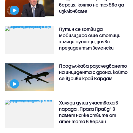
версия, която не трябва да
изключваме
Путин се готви да
мобилизира още стотици
хиляди руснаци, заяви
президентът Зеленски
Продължава разследването
на инцидента с дрона, който
се взриви край Кардам
Хиляди души участваха в
парада „Прага Прайд“ в
памет на жертвите от
атентата в Берлин