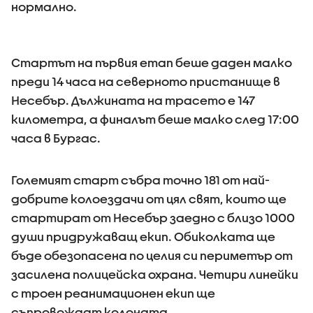
нормално.
Стартът на първия етап беше даден малко
преди 14 часа на северното пристанище в
Несебър. Дължината на трасето е 147
километра, а финалът беше малко след 17:00
часа в Бургас.
Големият старт събра точно 181 от най-
добрите колоездачи от цял свят, които ще
стартират от Несебър заедно с близо 1000
души придружаващ екип. Обиколката ще
бъде обезопасена по целия си периметър от
засилена полицейска охрана. Четири линейки
с троен реанимационен екип ще
съпровождат колоната.