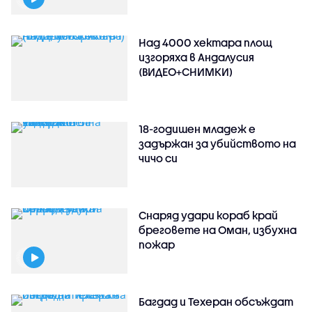
Над 4000 хектара площ
изгоряха в Андалусия
(ВИДЕО+СНИМКИ)
18-годишен младеж е
задържан за убийството на
чичо си
Снаряд удари кораб край
бреговете на Оман, избухна
пожар
Багдад и Техеран обсъждат