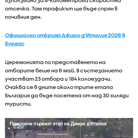
използвано за 8-километрова скоростна
отсечка. Там трафикът ще бъде спрян в
почивния ден.
Официално откриха Джиро д’Италия 2026 в
Бургас
Церемонията по представянето на
отборите беше на 6 май. В състезанието
участват 23 отбора и 184 колоездачи.
Очаква се в дните около трите етапа
България да бъде посетена от над 30 хиляди
туристи.