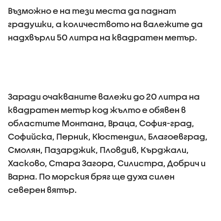
Възможно е на тези места да паднат
градушки, а количеството на валежите да
надхвърли 50 литра на квадратен метър.
Заради очакваните валежи до 20 литра на
квадратен метър код жълто е обявен в
областите Монтана, Враца, София-град,
Софийска, Перник, Кюстендил, Благоевград,
Смолян, Пазарджик, Пловдив, Кърджали,
Хасково, Стара Загора, Силистра, Добрич и
Варна. По морския бряг ще духа силен
северен вятър.