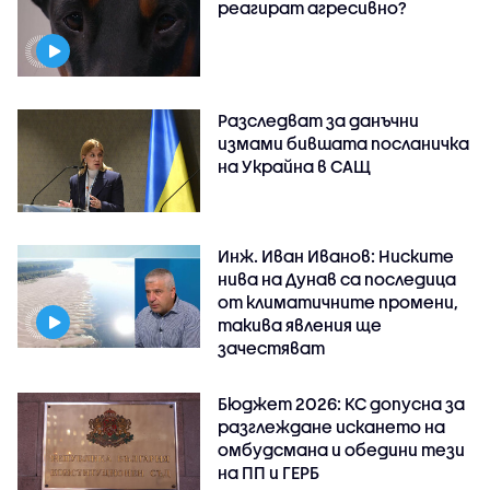
реагират агресивно?
Разследват за данъчни
измами бившата посланичка
на Украйна в САЩ
Инж. Иван Иванов: Ниските
нива на Дунав са последица
от климатичните промени,
такива явления ще
зачестяват
Бюджет 2026: КС допусна за
разглеждане искането на
омбудсмана и обедини тези
на ПП и ГЕРБ