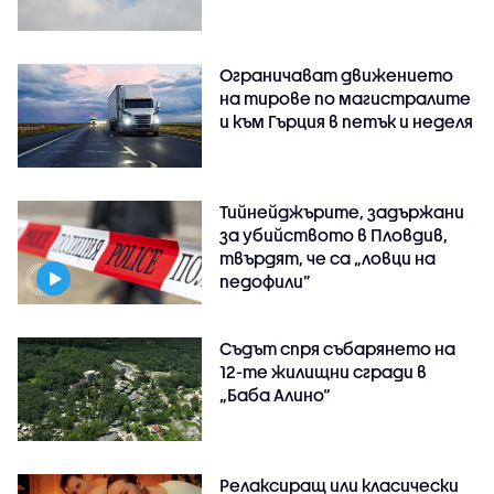
Ограничават движението
на тирове по магистралите
и към Гърция в петък и неделя
Тийнейджърите, задържани
за убийството в Пловдив,
твърдят, че са „ловци на
педофили”
Съдът спря събарянето на
12-те жилищни сгради в
„Баба Алино“
Релаксиращ или класически