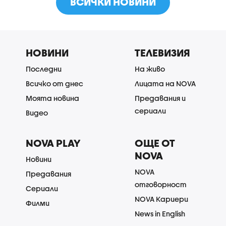
ВСИЧКИ НОВИНИ
НОВИНИ
ТЕЛЕВИЗИЯ
Последни
На живо
Всичко от днес
Лицата на NOVA
Моята новина
Предавания и
сериали
Видео
NOVA PLAY
ОЩЕ ОТ
NOVA
Новини
NOVA
Предавания
отговорност
Сериали
NOVA Кариери
Филми
News in English