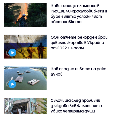
Нови огнища пламнаха в
Гърция, 40-градусови жеги и
бурен вятър усложняват
обстановката
ООН отчете рекорден брой
цивилни жертви в Украйна
от 2022 г. насам
Нов спад на нивото на река
Дунав
Свлачища след проливни
дъждове във Филипините
убиха четирима души