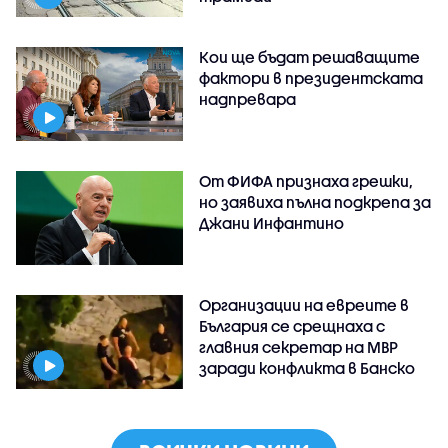
Кои ще бъдат решаващите
фактори в президентската
надпревара
От ФИФА признаха грешки,
но заявиха пълна подкрепа за
Джани Инфантино
Организации на евреите в
България се срещнаха с
главния секретар на МВР
заради конфликта в Банско