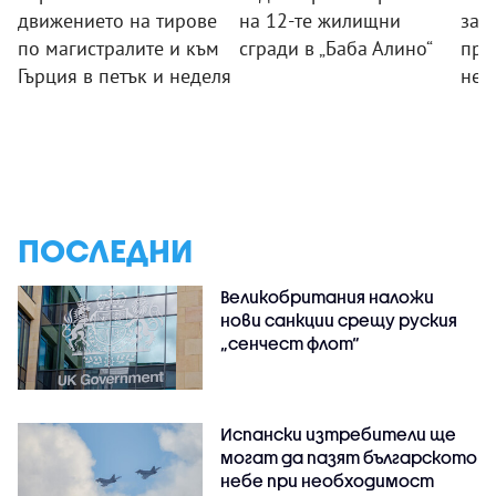
движението на тирове
на 12-те жилищни
защ
по магистралите и към
сгради в „Баба Алино“
про
Гърция в петък и неделя
нел
ПОСЛЕДНИ
Великобритания наложи
нови санкции срещу руския
„сенчест флот“
Испански изтребители ще
могат да пазят българското
небе при необходимост