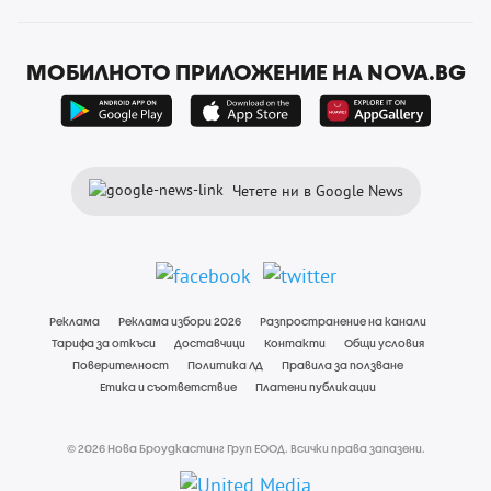
МОБИЛНОТО ПРИЛОЖЕНИЕ НА NOVA.BG
Четете ни в Google News
Реклама
Реклама избори 2026
Разпространение на канали
Тарифа за откъси
Доставчици
Контакти
Общи условия
Поверителност
Политика ЛД
Правила за ползване
Етика и съответствие
Платени публикации
© 2026 Нова Броудкастинг Груп ЕООД. Всички права запазени.