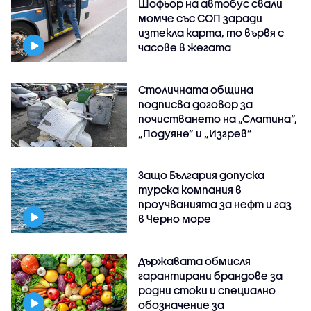
Шофьор на автобус свали
момче със СОП заради
изтекла карта, то вървя с
часове в жегата
Столичната община
подписва договор за
почистването на „Слатина”,
„Подуяне” и „Изгрев”
Защо България допуска
турска компания в
проучванията за нефт и газ
в Черно море
Държавата обмисля
гарантирани брандове за
родни стоки и специално
обозначение за