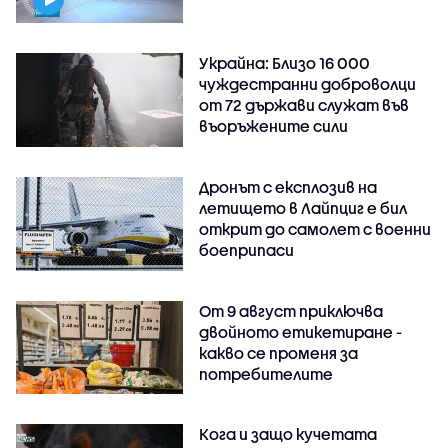
Украйна: Близо 16 000
чуждестранни доброволци
от 72 държави служат във
въоръжените сили
Дронът с експлозив на
летището в Лайпциг е бил
открит до самолет с военни
боеприпаси
От 9 август приключва
двойното етикетиране -
какво се променя за
потребителите
Кога и защо кучетата