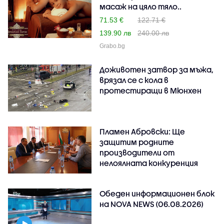
масаж на цяло тяло..
71.53 €
122.71 €
139.90 лв
240.00 лв
Grabo.bg
Доживотен затвор за мъжа,
врязал се с кола в
протестиращи в Мюнхен
Пламен Абровски: Ще
защитим родните
производители от
нелоялната конкуренция
Обеден информационен блок
на NOVA NEWS (06.08.2026)