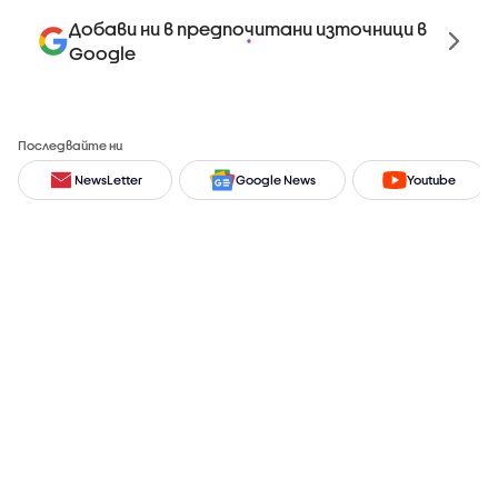
Добави ни в предпочитани източници в
Google
Последвайте ни
NewsLetter
Google News
Youtube