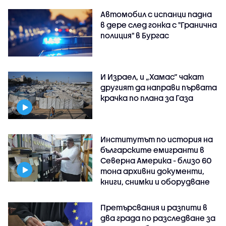
Автомобил с испанци падна
в дере след гонка с "Гранична
полиция" в Бургас
И Израел, и „Хамас“ чакат
другият да направи първата
крачка по плана за Газа
Институтът по история на
българските емигранти в
Северна Америка - близо 60
тона архивни документи,
книги, снимки и оборудване
Претърсвания и разпити в
два града по разследване за