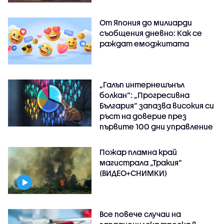
От Япония до милиарди
съобщения дневно: Как се
раждат емоджитата
„Галъп интернешънъл
болкан“: „Прогресивна
България“ запазва високия си
ръст на доверие през
първите 100 дни управление
Пожар пламна край
магистрала „Тракия“
(ВИДЕО+СНИМКИ)
Все повече случаи на