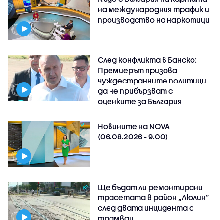
на международния трафик и
производство на наркотици
След конфликта в Банско:
Премиерът призова
чуждестранните политици
да не прибързват с
оценките за България
Новините на NOVA
(06.08.2026 - 9.00)
Ще бъдат ли ремонтирани
трасетата в район „Люлин”
след двата инцидента с
трамваи