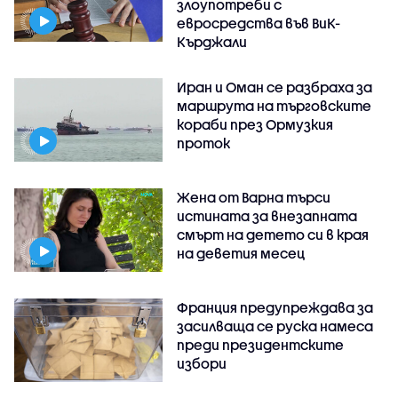
злоупотреби с
евросредства във ВиК-
Кърджали
Иран и Оман се разбраха за
маршрута на търговските
кораби през Ормузкия
проток
Жена от Варна търси
истината за внезапната
смърт на детето си в края
на деветия месец
Франция предупреждава за
засилваща се руска намеса
преди президентските
избори