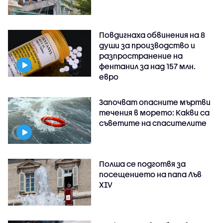
Повдигнаха обвинения на 8
души за производство и
разпространение на
фентанил за над 157 млн.
евро
Започват опасните мъртви
течения в морето: Какви са
съветите на спасителите
Полша се подготвя за
посещението на папа Лъв
XIV