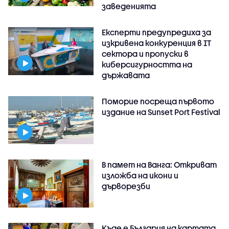
заведенията
Експерти предупредиха за
изкривена конкуренция в IT
сектора и пропуски в
киберсигурността на
държавата
Поморие посреща първото
издание на Sunset Port Festival
В памет на Ванга: Откриват
изложба на икони и
дърворезби
Къде е България на картата