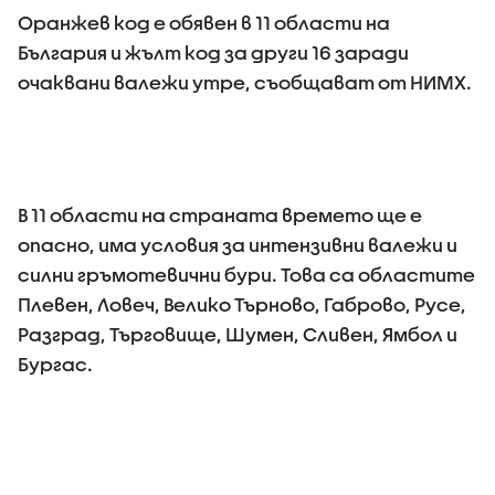
Оранжев код е обявен в 11 области на
България и жълт код за други 16 заради
очаквани валежи утре, съобщават от НИМХ.
В 11 области на страната времето ще е
опасно, има условия за интензивни валежи и
силни гръмотевични бури. Това са областите
Плевен, Ловеч, Велико Търново, Габрово, Русе,
Разград, Търговище, Шумен, Сливен, Ямбол и
Бургас.