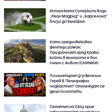
Испанската Суперкупа води
„Реал Мадрид“ и „Барселона“
близо до България
Като средновековен
фентъзи роман:
Призрачният град Крако,
който в миналото е бил
пълен с живот (СНИМКИ)
Психиатърът д-р Веселин
Герев в "Телеграфно
подкастът": Отглеждат се
деца психопати
Сенатът на САЩ прие
законопроект за санкции