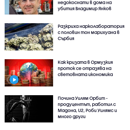
недокоснати в дома на
убития Владимир Янков
Разкриха нарколаборатория
с половин тон марихуана в
Сърбия
Как кризата в Ормузкия
проток се отразява на
световната икономика
Почина Уилям Орбит -
продуцентът, работил с
Мадона, U2, Роби Уилямс и
много други