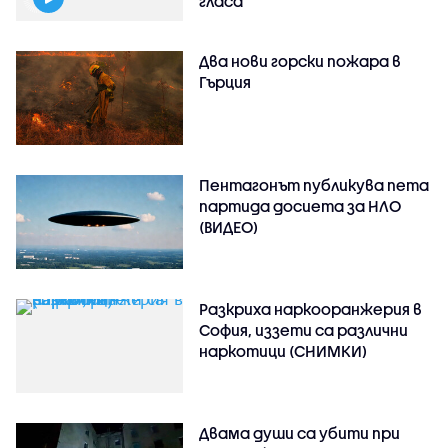
гласа
Два нови горски пожара в
Гърция
Пентагонът публикува пета
партида досиета за НЛО
(ВИДЕО)
Разкриха наркооранжерия в
София, иззети са различни
наркотици (СНИМКИ)
Двама души са убити при