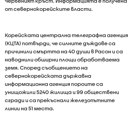
Червеният кръст. Информацията е получена
от севернокорейските власти.
Корейската централна телеграфна агенция
(КЦТА) потвърди, че силните дъждове са
причинили смъртта на 40 души в Расон и са
наводнили обширни площи обработваема
земя. Според съобщението на
севернокорейската държавна
информационна агенция пороите са
унищожили 5240 жилища и 99 обществени
сгради и са прекъснали железопътните
линии на 51 места.