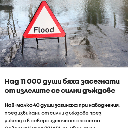
Над 11 000 души бяха засегнати
от излелите се силни дъждове
Най-малко 40 души загинаха при наводнения
,
предизвикани от силни дъждове през
уикенда в североизточната част на