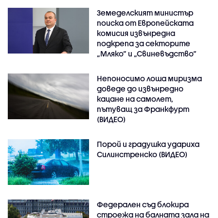
Земеделският министър
поиска от Европейската
комисия извънредна
подкрепа за секторите
„Мляко“ и „Свиневъдство“
Непоносимо лоша миризма
доведе до извънредно
кацане на самолет,
пътуващ за Франкфурт
(ВИДЕО)
Порой и градушка удариха
Силинстренско (ВИДЕО)
Федерален съд блокира
строежа на балната зала на