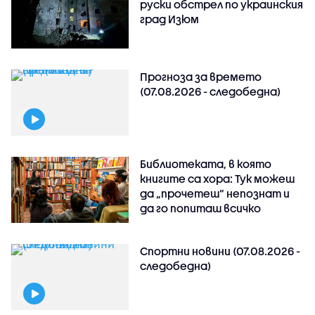
руски обстрeл по украинския
град Изюм
Прогноза за времето
(07.08.2026 - следобедна)
Библиотеката, в която
книгите са хора: Тук можеш
да „прочетеш“ непознат и
да го попиташ всичко
Спортни новини (07.08.2026 -
следобедна)