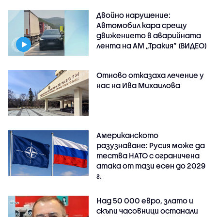
Двойно нарушение:
Автомобил кара срещу
движението в аварийната
лента на АМ „Тракия” (ВИДЕО)
Отново отказаха лечение у
нас на Ива Михаилова
Американското
разузнаване: Русия може да
тества НАТО с ограничена
атака от тази есен до 2029
г.
Над 50 000 евро, злато и
скъпи часовници останали