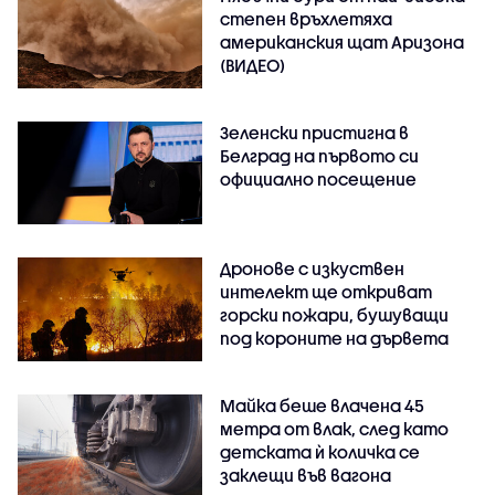
степен връхлетяха
американския щат Аризона
(ВИДЕО)
Зеленски пристигна в
Белград на първото си
официално посещение
Дронове с изкуствен
интелект ще откриват
горски пожари, бушуващи
под короните на дървета
Майка беше влачена 45
метра от влак, след като
детската ѝ количка се
заклещи във вагона