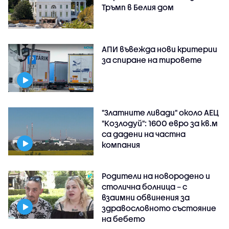
Тръмп в Белия дом
АПИ въвежда нови критерии
за спиране на тировете
"Златните ливади" около АЕЦ
"Козлодуй": 1600 евро за кв.м
са дадени на частна
компания
Родители на новородено и
столична болница – с
взаимни обвинения за
здравословното състояние
на бебето