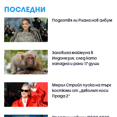
ПОСЛЕДНИ
Подготвя ли Риана нов албум
Заловиха маймуна в
Индонезия, след като
нападна и рани 17 души
Мерил Стрийп пуска на търг
костюми от „Дяволът носи
Прада 2“