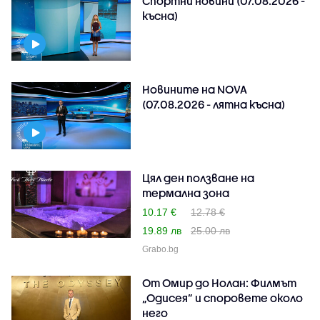
Спортни новини (07.08.2026 -
късна)
Новините на NOVA
(07.08.2026 - лятна късна)
Цял ден ползване на
термална зона
10.17 €
12.78 €
19.89 лв
25.00 лв
Grabo.bg
От Омир до Нолан: Филмът
„Одисея” и споровете около
него