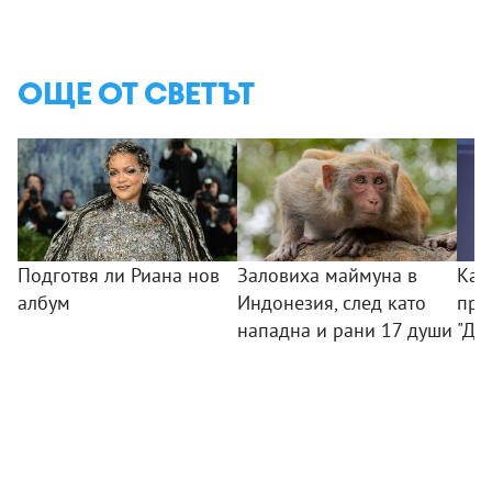
ОЩЕ ОТ СВЕТЪТ
Подготвя ли Риана нов
Заловиха маймуна в
Как
албум
Индонезия, след като
при
нападна и рани 17 души
"Ди