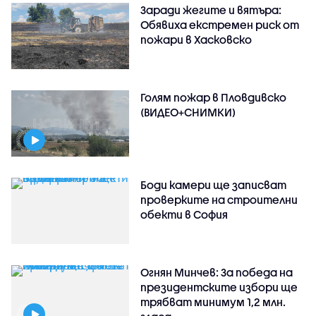
Заради жегите и вятъра:
Обявиха екстремен риск от
пожари в Хасковско
Голям пожар в Пловдивско
(ВИДЕО+СНИМКИ)
Боди камери ще записват
проверките на строителни
обекти в София
Огнян Минчев: За победа на
президентските избори ще
трябват минимум 1,2 млн.