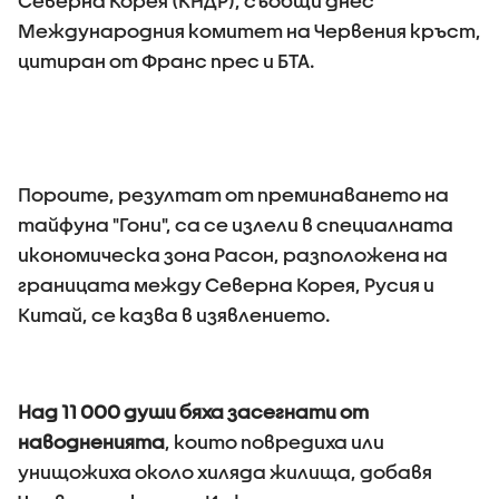
Северна Корея (КНДР), съобщи днес
Международния комитет на Червения кръст,
цитиран от Франс прес и БТА.
Пороите, резултат от преминаването на
тайфуна "Гони", са се излели в специалната
икономическа зона Расон, разположена на
границата между Северна Корея, Русия и
Китай, се казва в изявлението.
Над 11 000 души бяха засегнати от
наводненията
, които повредиха или
унищожиха около хиляда жилища, добавя