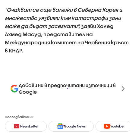
"Очакват се още валежи в Северна Корея и
множество уязвими към катастрофи зони
може да бъдат засегнати",
заяви Халед
Ахмед Масуд, представител на
Международния комитет на Червения кръст
в КНДР.
Добави ни в предпочитани източници в
Google
Последвайте ни
NewsLetter
Google News
Youtube