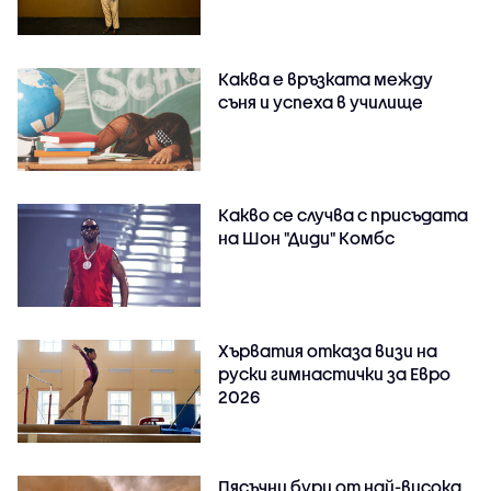
Каква е връзката между
съня и успеха в училище
Какво се случва с присъдата
на Шон "Диди" Комбс
Хърватия отказа визи на
руски гимнастички за Евро
2026
Пясъчни бури от най-висока