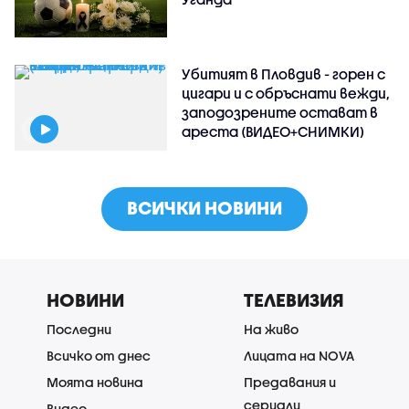
Убитият в Пловдив - горен с
цигари и с обръснати вежди,
заподозрените остават в
ареста (ВИДЕО+СНИМКИ)
ВСИЧКИ НОВИНИ
НОВИНИ
ТЕЛЕВИЗИЯ
Последни
На живо
Всичко от днес
Лицата на NOVA
Моята новина
Предавания и
сериали
Видео