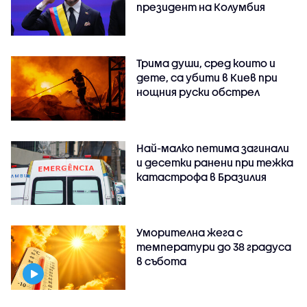
президент на Колумбия
Трима души, сред които и
дете, са убити в Киев при
нощния руски обстрел
Най-малко петима загинали
и десетки ранени при тежка
катастрофа в Бразилия
Уморителна жега с
температури до 38 градуса
в събота