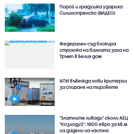
Порой и градушка удариха
Силинстренско (ВИДЕО)
Федерален съд блокира
строежа на балната зала на
Тръмп в Белия дом
АПИ въвежда нови критерии
за спиране на тировете
"Златните ливади" около АЕЦ
"Козлодуй": 1600 евро за кв.м
са дадени на частна