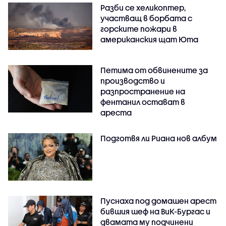
Разби се хеликоптер,
участващ в борбата с
горските пожари в
американския щат Юта
Петима от обвинените за
производство и
разпространение на
фентанил остават в
ареста
Подготвя ли Риана нов албум
Пуснаха под домашен арест
бившия шеф на ВиК-Бургас и
двамата му подчинени