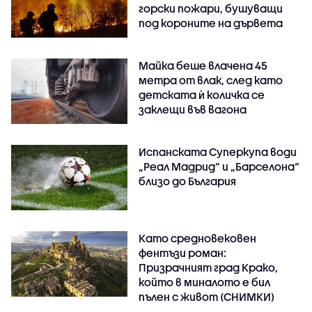
горски пожари, бушуващи
под короните на дървета
Майка беше влачена 45
метра от влак, след като
детската ѝ количка се
заклещи във вагона
Испанската Суперкупа води
„Реал Мадрид“ и „Барселона“
близо до България
Като средновековен
фентъзи роман:
Призрачният град Крако,
който в миналото е бил
пълен с живот (СНИМКИ)