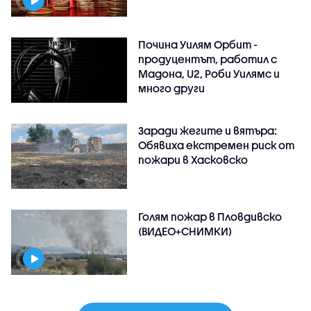
Почина Уилям Орбит -
продуцентът, работил с
Мадона, U2, Роби Уилямс и
много други
Заради жегите и вятъра:
Обявиха екстремен риск от
пожари в Хасковско
Голям пожар в Пловдивско
(ВИДЕО+СНИМКИ)