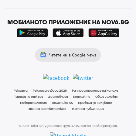
МОБИЛНОТО ПРИЛОЖЕНИЕ НА NOVA.BG
Четете ни в Google News
Реклама
Реклама избори 2026
Разпространение на канали
Тарифа за откъси
Доставчици
Контакти
Общи условия
Поверителност
Политика ЛД
Правила за ползване
Етика и съответствие
Платени публикации
© 2026 Нова Броудкастинг Груп ЕООД. Всички права запазени.