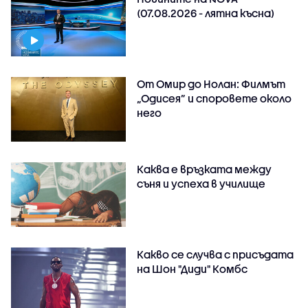
(07.08.2026 - лятна късна)
От Омир до Нолан: Филмът
„Одисея” и споровете около
него
Каква е връзката между
съня и успеха в училище
Какво се случва с присъдата
на Шон "Диди" Комбс