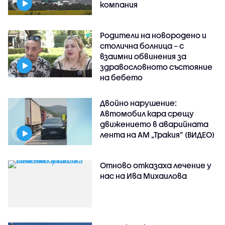
компания
Родители на новородено и
столична болница – с
взаимни обвинения за
здравословното състояние
на бебето
Двойно нарушение:
Автомобил кара срещу
движението в аварийната
лента на АМ „Тракия” (ВИДЕО)
Отново отказаха лечение у
нас на Ива Михаилова