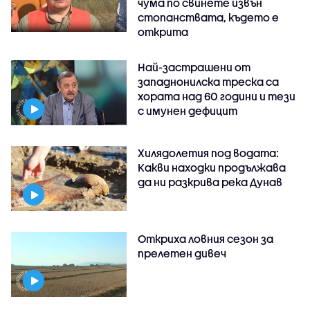
чума по свинете извън
стопанствата, където е
открита
Най-застрашени от
западнонилска треска са
хората над 60 години и тези
с имунен дефицит
Хилядолетия под водата:
Какви находки продължава
да ни разкрива река Дунав
Откриха ловния сезон за
прелетен дивеч