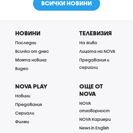
ВСИЧКИ НОВИНИ
НОВИНИ
ТЕЛЕВИЗИЯ
Последни
На живо
Всичко от днес
Лицата на NOVA
Моята новина
Предавания и
сериали
Видео
NOVA PLAY
ОЩЕ ОТ
NOVA
Новини
NOVA
Предавания
отговорност
Сериали
NOVA Кариери
Филми
News in English