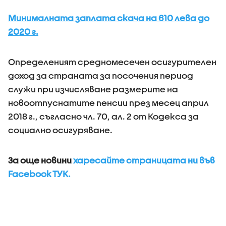
Минималната заплата скача на 610 лева до
2020 г.
Определеният средномесечен осигурителен
доход за страната за посочения период
служи при изчисляване размерите на
новоотпуснатите пенсии през месец април
2018 г., съгласно чл. 70, ал. 2 от Кодекса за
социално осигуряване.
За още новини
харесайте страницата ни във
Facebook ТУК.