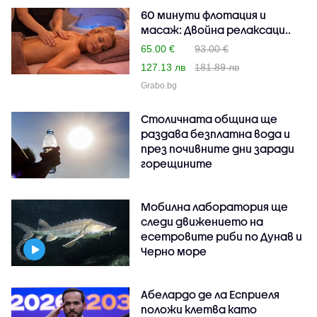
60 минути флотация и
масаж: Двойна релаксаци..
65.00 €
93.00 €
127.13 лв
181.89 лв
Grabo.bg
Столичната община ще
раздава безплатна вода и
през почивните дни заради
горещините
Мобилна лаборатория ще
следи движението на
есетровите риби по Дунав и
Черно море
Абелардо де ла Есприеля
положи клетва като