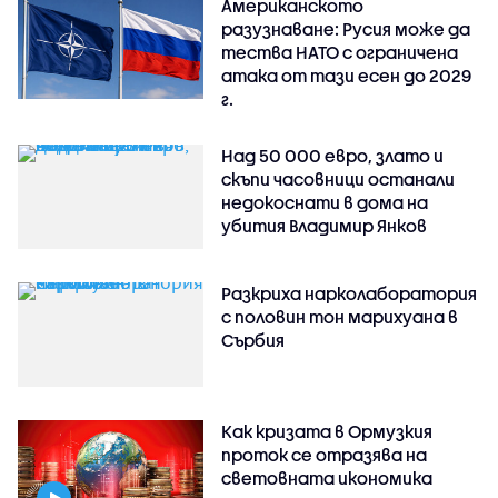
Американското
разузнаване: Русия може да
тества НАТО с ограничена
атака от тази есен до 2029
г.
Над 50 000 евро, злато и
скъпи часовници останали
недокоснати в дома на
убития Владимир Янков
Разкриха нарколаборатория
с половин тон марихуана в
Сърбия
Как кризата в Ормузкия
проток се отразява на
световната икономика