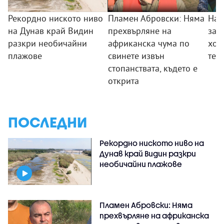
Рекордно ниското ниво
Пламен Абровски: Няма
Най
на Дунав край Видин
прехвърляне на
зап
разкри необичайни
африканска чума по
хор
плажове
свинете извън
тез
стопанствата, където е
открита
ПОСЛЕДНИ
Рекордно ниското ниво на
Дунав край Видин разкри
необичайни плажове
Пламен Абровски: Няма
прехвърляне на африканска