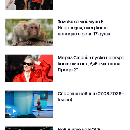
Заловиха маймуна в
Индонезия, след като
нападна и рани 17 души
Мерил Стрийп пуска на търг
костюми от „Дяволът носи
Прада 2“
Спортни новини (07.08.2026 -
късна)
Новините на NOVA