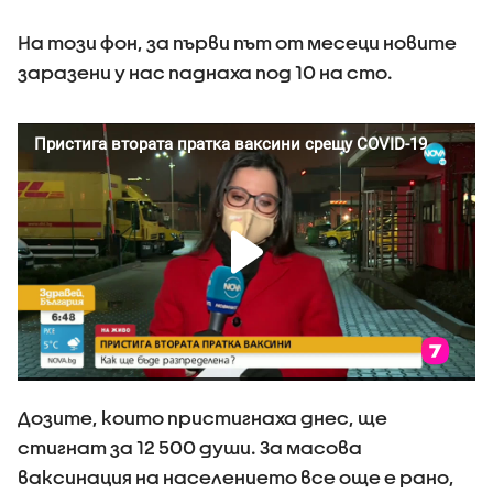
На този фон, за първи път от месеци новите
заразени у нас паднаха под 10 на сто.
Дозите, които пристигнаха днес, ще
стигнат за 12 500 души. За масова
ваксинация на населението все още е рано,