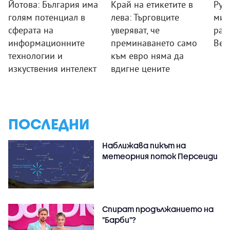
Йотова: България има
Край на етикетите в
Рум
голям потенциал в
лева: Търговците
мин
сферата на
уверяват, че
раб
информационните
преминаването само
Вел
технологии и
към евро няма да
изкуствения интелект
вдигне цените
ПОСЛЕДНИ
Наближава пикът на
метеорния поток Персеиди
Спират продължанието на
"Барби"?