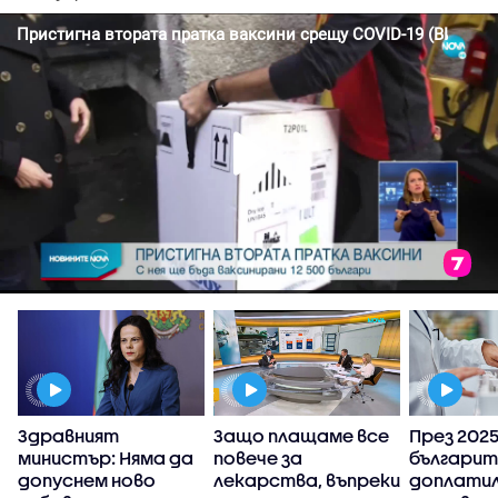
Здравният
Защо плащаме все
През 2025 
министър: Няма да
повече за
българит
у
допуснем ново
лекарства, въпреки
доплатил