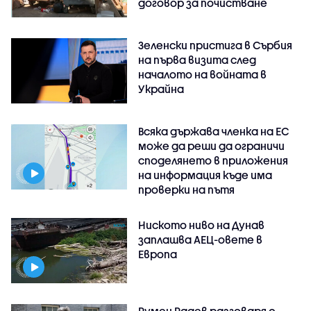
договор за почистване
Зеленски пристига в Сърбия
на първа визита след
началото на войната в
Украйна
Всяка държава членка на ЕС
може да реши да ограничи
споделянето в приложения
на информация къде има
проверки на пътя
Ниското ниво на Дунав
заплашва АЕЦ-овете в
Европа