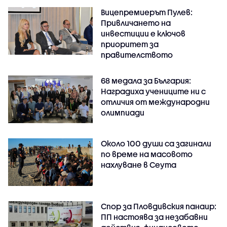
Вицепремиерът Пулев:
Привличането на
инвестиции е ключов
приоритет за
правителството
68 медала за България:
Наградиха учениците ни с
отличия от международни
олимпиади
Около 100 души са загинали
по време на масовото
нахлуване в Сеута
Спор за Пловдивския панаир:
ПП настоява за незабавни