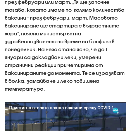
през февруари или март. „Тя ще започне
тогава, когато имаме по-голямо количество
ваксини - през февруари, март. Масовото
ваксиниране ще стартира с възрастните
хора”, поясни министърът на
здравеопазването по време на брифинг в
понеделник. На него стана ясно, че до 1
януари са докладвани леки, умерени
странични реакции при четирима от
ваксинираните до момента. Те се изразяват
в болка, замайване и леко повишена
температура.