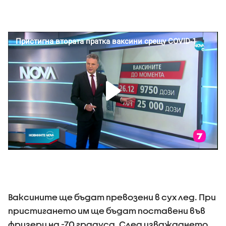
Ваксините ще бъдат превозени в сух лед. При
пристигането им ще бъдат поставени във
фризери на -70 градуса. След изваждането