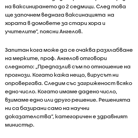
на ваксинирането до 2 седмици. След това
ще започнем веднага ваксинацията на
хората в домовете за стари хора и
учителите”, поясни Ангелов.
Запитан кога може да се очаква разхлабване
на мерките, проф. Ангелов отговори
следното: „Предпазлив съм по отношение на
прогнози. Когато кажа нещо, вирусът ни
опровергава. Следим със загриженост всяко
едно число. Когато имаме дадено число,
взимаме едно или друго решение. Решенията
ни са базирани само на научни
доказателства”, категоричен е здравният
министър.