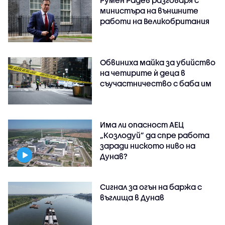
Румен Радев разговаря с
министъра на външните
работи на Великобритания
Обвиниха майка за убийство
на четирите ѝ деца в
съучастничество с баба им
Има ли опасност АЕЦ
„Козлодуй” да спре работа
заради ниското ниво на
Дунав?
Сигнал за огън на баржа с
въглища в Дунав