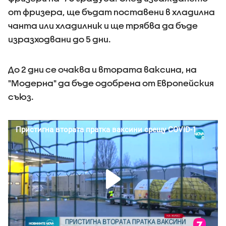
от фризера, ще бъдат поставени в хладилна
чанта или хладилник и ще трябва да бъде
изразходвани до 5 дни.
До 2 дни се очаква и втората ваксина, на
"Модерна" да бъде одобрена от Европейския
съюз.