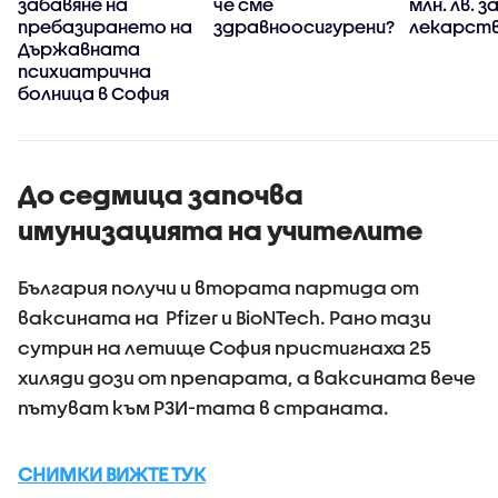
забавяне на
че сме
млн. лв. з
пребазирането на
здравноосигурени?
лекарств
Държавната
психиатрична
болница в София
До седмица започва
имунизацията на учителите
България получи и втората партида от
ваксината на Pfizer и BioNTech. Рано тази
сутрин на летище София пристигнаха 25
хиляди дози от препарата, а ваксината вече
пътуват към РЗИ-тата в страната.
СНИМКИ ВИЖТЕ ТУК