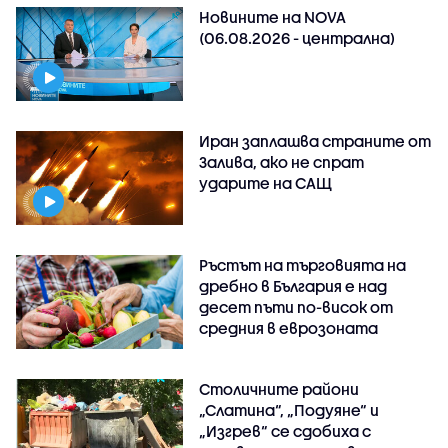
Новините на NOVA
(06.08.2026 - централна)
Иран заплашва страните от
Залива, ако не спрат
ударите на САЩ
Ръстът на търговията на
дребно в България е над
десет пъти по-висок от
средния в еврозоната
Столичните райони
„Слатина“, „Подуяне“ и
„Изгрев“ се сдобиха с