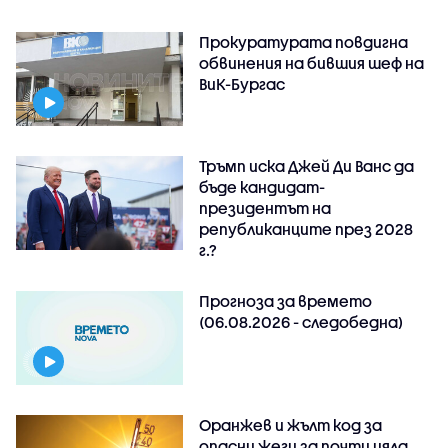
Прокуратурата повдигна
обвинения на бившия шеф на
ВиК-Бургас
Тръмп иска Джей Ди Ванс да
бъде кандидат-
президентът на
републиканците през 2028
г.?
Прогноза за времето
(06.08.2026 - следобедна)
Оранжев и жълт код за
опасни жеги за почти цяла