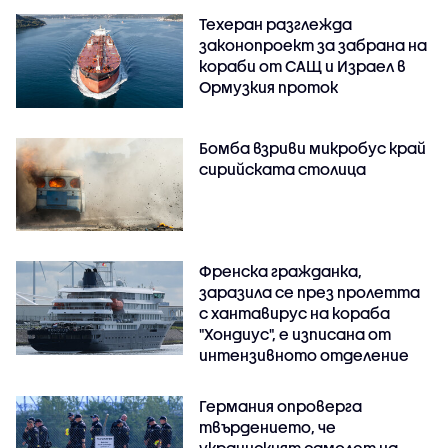
Техеран разглежда
законопроект за забрана на
кораби от САЩ и Израел в
Ормузкия проток
Бомба взриви микробус край
сирийската столица
Френска гражданка,
заразила се през пролетта
с хантавирус на кораба
"Хондиус", е изписана от
интензивното отделение
Германия опроверга
твърдението, че