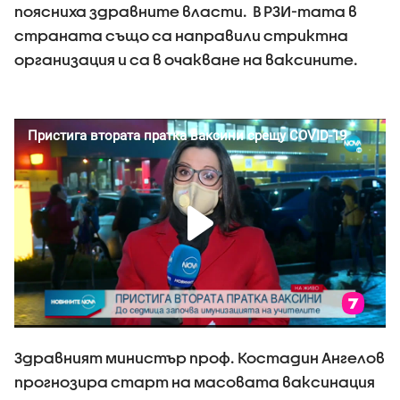
поясниха здравните власти. В РЗИ-тата в
страната също са направили стриктна
организация и са в очакване на ваксините.
Здравният министър проф. Костадин Ангелов
прогнозира старт на масовата ваксинация