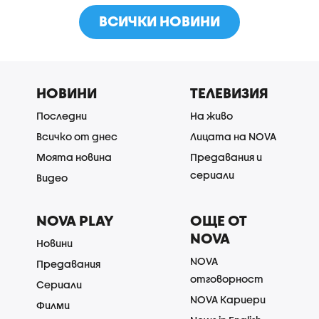
ВСИЧКИ НОВИНИ
НОВИНИ
ТЕЛЕВИЗИЯ
Последни
На живо
Всичко от днес
Лицата на NOVA
Моята новина
Предавания и
сериали
Видео
NOVA PLAY
ОЩЕ ОТ
NOVA
Новини
NOVA
Предавания
отговорност
Сериали
NOVA Кариери
Филми