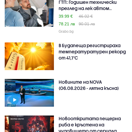
ГТП: Годишен технически
преглед на лек автом..
39.99 €
46.02 €
78.21 лв
90.01 лв
Grabo.bg
В Будапеща регистрираха
температуратурен рекорд
от 41,1°C
Новините на NOVA
(06.08.2026 - лятна късна)
Новооткритата пещерна
риба е кръстена на
чудовището от сериала