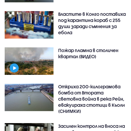
Властите в Конго поставиха
под карантина кораб с 255
души заради съмнения за
ебола
Пожар пламна в столичен
квартал (ВИДЕО)
Откриха 200-килограмова
бомба от Втората
световна война в река Рейн,
евакуираха стотици в Кьолн
(СНИМКИ)
Засилен контрол на вноса на