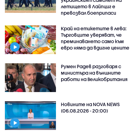
украинският самолет на
летището в Лайпциг е
превозвал боеприпаси
Край на етикетите в лева:
Търговците уверяват, че
преминаването само към
евро няма да вдигне цените
Румен Радев разговаря с
министъра на външните
работи на Великобритания
Новините на NOVA NEWS
(06.08.2026 - 20:00)