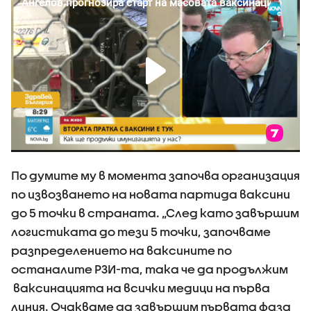
По думите му в момента започва организация
по извозването на новата партида ваксини
до 5 точки в страната. „След като завършим
логистиката до тези 5 точки, започваме
разпределението на ваксините по
останалите РЗИ-та, така че да продължим
ваксинацията на всички медици на първа
линия. Очакваме да завършим първата фаза