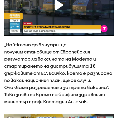
„Най-късно до 6 януари ще
получим становище от Европейския
регулатор за ваксината на Moderna и
стартирането на дистрибуцията й в
държавите от ЕС. Всичко, което е разписано
по ваксинационния план, ще се случи.
Очакваме разрешение и за трета ваксина".
Това заяви по време на брифинг здравният
министър проф. Костадин Ангелов.