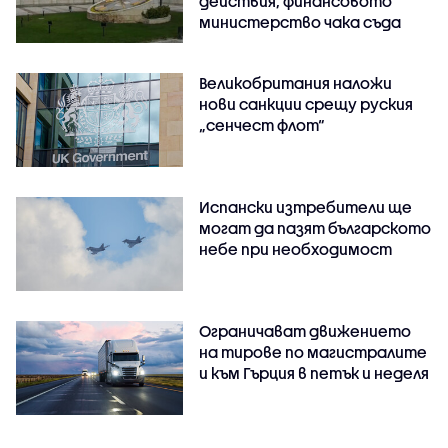
действия, финансовото
министерство чака съда
Великобритания наложи
нови санкции срещу руския
„сенчест флот“
Испански изтребители ще
могат да пазят българското
небе при необходимост
Ограничават движението
на тирове по магистралите
и към Гърция в петък и неделя