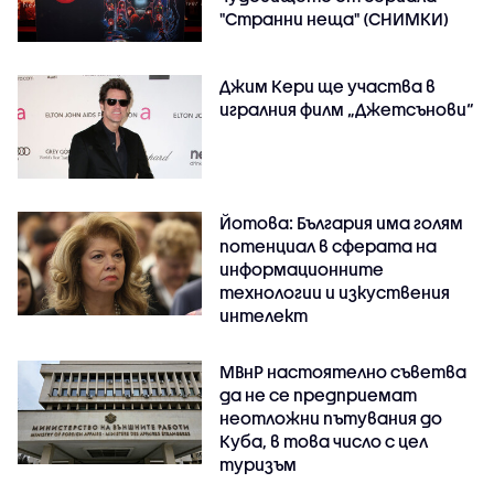
"Странни неща" (СНИМКИ)
Джим Кери ще участва в
игралния филм „Джетсънови“
Йотова: България има голям
потенциал в сферата на
информационните
технологии и изкуствения
интелект
МВнР настоятелно съветва
да не се предприемат
неотложни пътувания до
Куба, в това число с цел
туризъм