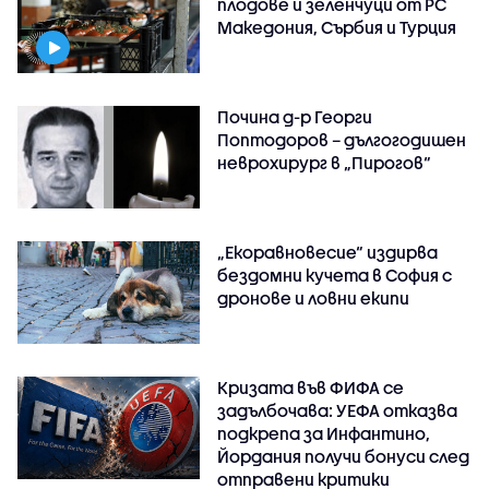
плодове и зеленчуци от РС
Македония, Сърбия и Турция
Почина д-р Георги
Поптодоров – дългогодишен
неврохирург в „Пирогов“
„Екоравновесие“ издирва
бездомни кучета в София с
дронове и ловни екипи
Кризата във ФИФА се
задълбочава: УЕФА отказва
подкрепа за Инфантино,
Йордания получи бонуси след
отправени критики