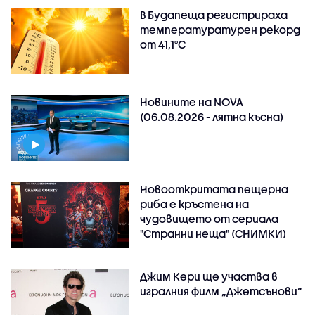
В Будапеща регистрираха
температуратурен рекорд
от 41,1°C
Новините на NOVA
(06.08.2026 - лятна късна)
Новооткритата пещерна
риба е кръстена на
чудовището от сериала
"Странни неща" (СНИМКИ)
Джим Кери ще участва в
игралния филм „Джетсънови“