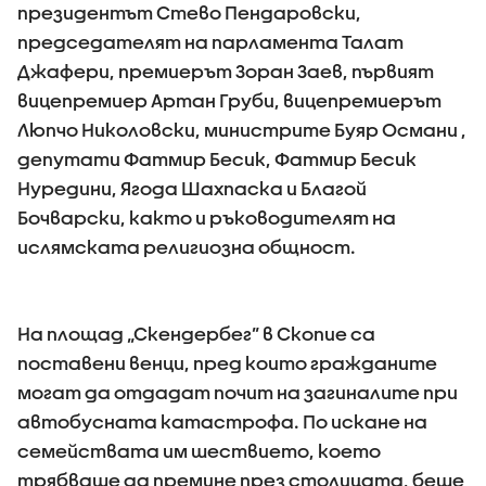
президентът Стево Пендаровски,
председателят на парламента Талат
Джафери, премиерът Зоран Заев, първият
вицепремиер Артан Груби, вицепремиерът
Люпчо Николовски, министрите Буяр Османи ,
депутати Фатмир Бесик, Фатмир Бесик
Нуредини, Ягода Шахпаска и Благой
Бочварски, както и ръководителят на
ислямската религиозна общност.
На площад „Скендербег” в Скопие са
поставени венци, пред които гражданите
могат да отдадат почит на загиналите при
автобусната катастрофа. По искане на
семействата им шествието, което
трябваше да премине през столицата, беше