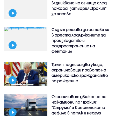
възникване на огнища след
пожара, затворил „Тракия“
за часове
Съдът решава да остави ли
в ареста задържаните за
производство и
разпространение на
фентанил
Тръмп подписа два указа,
ограничаващи правото на
американско гражданство
по рождение
Ограничават движението
на камиони по "Тракия",
"Струма" и Кресненското
дефиле в петък и неделя