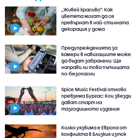
„Живей красиво”: Как
цветята могат да се
превърнат в най-стилната
декорация у дома
Предупрежденията за
камери в навигациите може
да бъдат забранени: Ще
направи ли това пътищата
по-безопасни
Spice Music Festival отново
превзема Бургас: Кои звезди
дават старт на
тазгодишното издание
Колко уязвима е Европа от
конфликта в Близкия изток