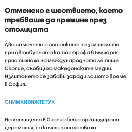
Отменено е шествието, което
трябваше да премине през
столицата
Два самолета с останките на загиналите
при автобусната катастрофа в България
пристигнаха на международното летище
Скопие, съобщиха македонските медии.
Излитането се забави заради лошото време
в София.
СНИМКИ ВИЖТЕ ТУК
На летището в Скопие беше организирана
церемония, на която присъстваха