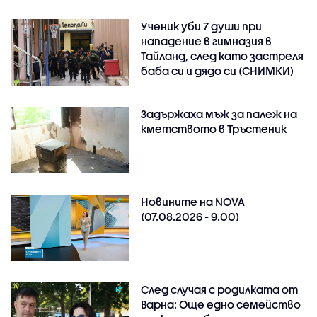
Ученик уби 7 души при
нападение в гимназия в
Тайланд, след като застреля
баба си и дядо си (СНИМКИ)
Задържаха мъж за палеж на
кметството в Тръстеник
Новините на NOVA
(07.08.2026 - 9.00)
След случая с родилката от
Варна: Още едно семейство