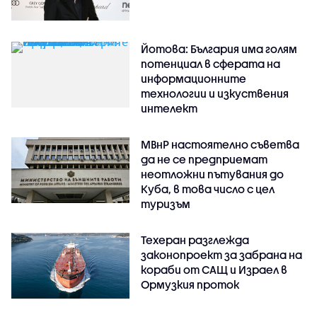
Йотова: България има голям
потенциал в сферата на
информационните
технологии и изкуствения
интелект
МВнР настоятелно съветва
да не се предприемат
неотложни пътувания до
Куба, в това число с цел
туризъм
Техеран разглежда
законопроект за забрана на
кораби от САЩ и Израел в
Ормузкия проток