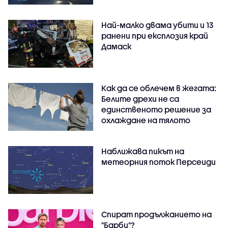
Най-малко двама убити и 13
ранени при експлозия край
Дамаск
Как да се облечем в жегата:
Белите дрехи не са
единственото решение за
охлаждане на тялото
Наближава пикът на
метеорния поток Персеиди
Спират продължанието на
"Барби"?