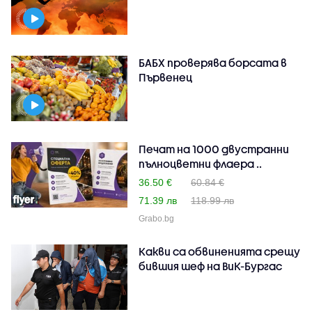
БАБХ проверява борсата в
Първенец
Печат на 1000 двустранни
пълноцветни флаера ..
36.50 €
60.84 €
71.39 лв
118.99 лв
Grabo.bg
Какви са обвиненията срещу
бившия шеф на ВиК-Бургас