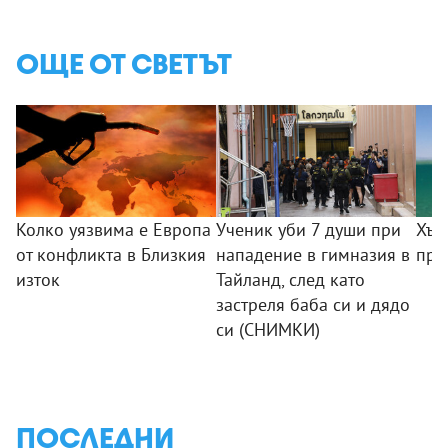
ОЩЕ ОТ СВЕТЪТ
Колко уязвима е Европа
Ученик уби 7 души при
Хър
от конфликта в Близкия
нападение в гимназия в
пре
изток
Тайланд, след като
застреля баба си и дядо
си (СНИМКИ)
ПОСЛЕДНИ