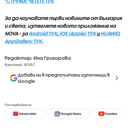
"СТРУМА" ЧЕТЕТЕ ТУК
За да научавате първи новините от България
и света, изтеглете новото приложение на
NOVA - за
Android ТУК
,
iOS (Apple) ТУК
и
HUAWEI
AppGallery ТУК
.
Редактор: Ина Григорова
Източник:
БГНЕС
Добави ни в предпочитани източници в
Google
Последвайте ни
NewsLetter
Google News
Youtube