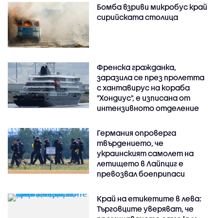
Бомба взриви микробус край
сирийската столица
Френска гражданка,
заразила се през пролетта
с хантавирус на кораба
"Хондиус", е изписана от
интензивното отделение
Германия опроверга
твърдението, че
украинският самолет на
летището в Лайпциг е
превозвал боеприпаси
Край на етикетите в лева:
Търговците уверяват, че