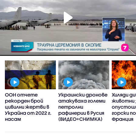
ООН отчете
Украински дронове
Хиляди ди
рекорден брой
атакуваха големи
животни 
цивилни жертви в
петролни
опустош
Украйна от 2022 г.
рафинерии в Русия
горски п
насам
(ВИДЕО+СНИМКА)
Франция