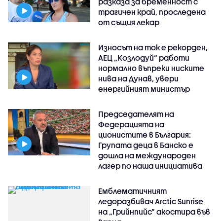
разказа за бременност с
трагичен край, проследена
от същия лекар
Износът на ток е рекорден,
АЕЦ „Козлодуй“ работи
нормално въпреки ниските
нива на Дунав, увери
енергийният министър
Председателят на
Федерацията на
ционистите в България:
Групата деца в Банско е
дошла на международен
лагер по наша инициатива
Емблематичният
ледоразбивач Arctic Sunrise
на „Грийнпийс” акостира във