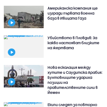
Американска компания ще
изгради първата военна
база в Ивицата Газа
Убийството в Пловдив: За
какво настояват близките
на жертвата
Нова ескалация между
хутите и Саудитска Арабия:
Бунтовниците удариха
позиции на
правителствените сили в
Йемен
Екипи следят за повторно