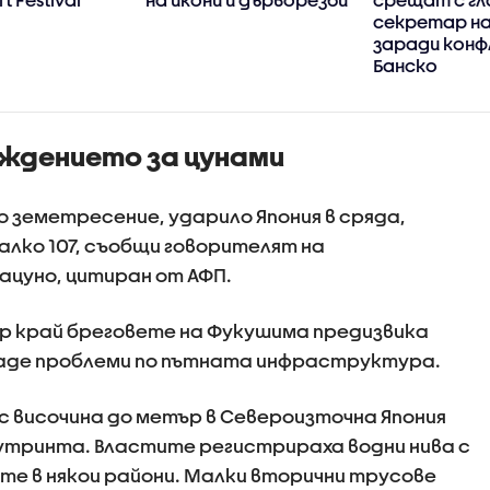
секретар на
заради конф
Банско
ждението за цунами
 земетресение, ударило Япония в сряда,
алко 107, съобщи говорителят на
цуно, цитиран от АФП.
тер край бреговете на Фукушима предизвика
даде проблеми по пътната инфраструктура.
 височина до метър в Североизточна Япония
утринта. Властите регистрираха водни нива с
ите в някои райони. Малки вторични трусове