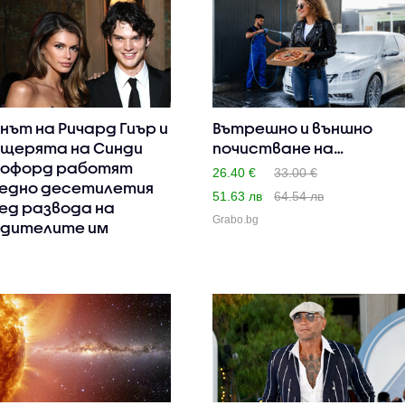
нът на Ричард Гиър и
Вътрешно и външно
щерята на Синди
почистване на
офорд работят
автомобил, п..
26.40 €
33.00 €
едно десетилетия
51.63 лв
64.54 лв
ед развода на
Grabo.bg
дителите им