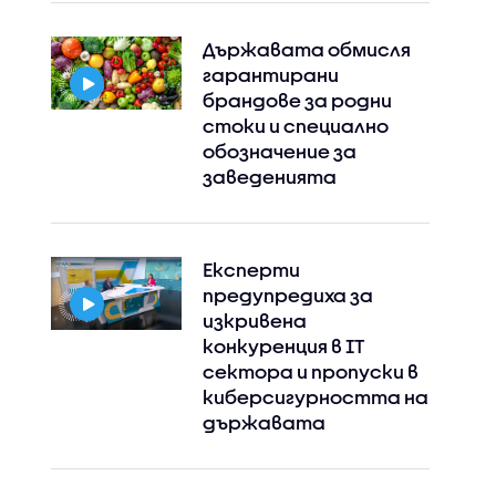
Държавата обмисля
гарантирани
Instagram
Facebook
брандове за родни
стоки и специално
обозначение за
заведенията
Експерти
предупредиха за
изкривена
конкуренция в IT
сектора и пропуски в
киберсигурността на
държавата