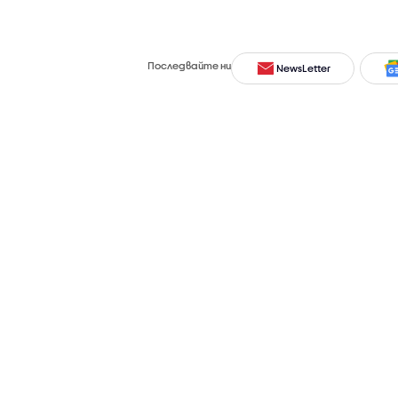
Последвайте ни
NewsLetter