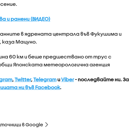
сение.
ва и ранени (ВИДЕО)
данните в ядрената централа във Фукушима и
 каза Мацуно.
на 60 км и беше предшествано от трус с
съобщи Японската метеорологична агенция
agram
,
Twitter
,
Telegram
и
Viber
- последвайте ни.
За
ицата ни във Facebook
.
зточници в Google