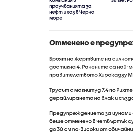
проучванията за
нефт и газ в Черно
море
Отменено е предупре
Броят на жертвите на силното
достигна 4. Ранените са най-м
правителството Хирокадзу Ма
Трусът с магнитуд 7,4 по Рих
дерайлирането на влак и съз
Предупреждението за цунами с
беше отменено в четвъртък с
до 30 см по-високи от обичайн