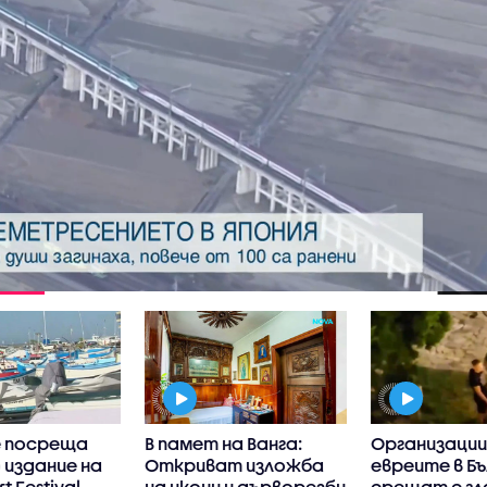
 посреща
В памет на Ванга:
Организации
 издание на
Откриват изложба
евреите в Бъ
t Festival
на икони и дърворезби
срещат с гл