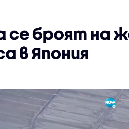
а се броят на 
а в Япония