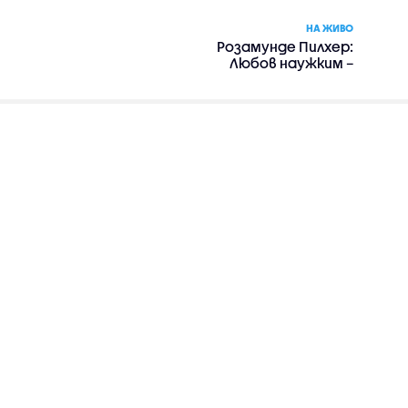
НА ЖИВО
Розамунде Пилхер:
Любов наужким –
романтика, драма