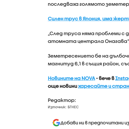
последваха голямото земетер
Силен трус в Япония, има жерт
„След труса няма проблеми с 
атомната централа Онагава“,
Земетресението бе на дълбочи
магнитуд 6,1 в същия район, 
Новините на NOVA
- вече в
Inst
още новини
харесайте и стран
Редактор:
Източник:
БГНЕС
Добави ни в предпочитани и