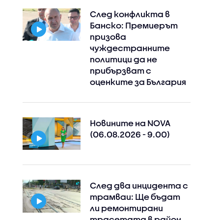
След конфликта в
Банско: Премиерът
призова
чуждестранните
политици да не
прибързват с
оценките за България
Новините на NOVA
(06.08.2026 - 9.00)
След два инцидента с
трамваи: Ще бъдат
ли ремонтирани
трасетата в район