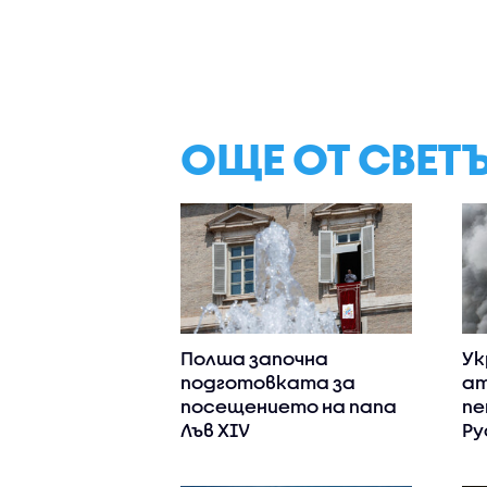
ОЩЕ ОТ СВЕТ
Полша започна
Ук
подготовката за
ат
посещението на папа
пе
Лъв XIV
Ру