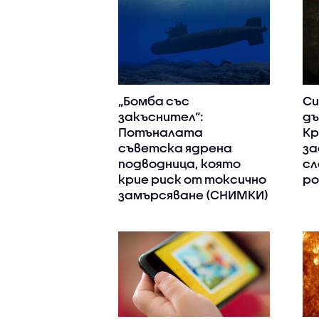
„Бомба със
Си
закъснител“:
дъ
Потъналата
Кр
съветска ядрена
за
подводница, която
сл
крие риск от токсично
ро
замърсяване (СНИМКИ)