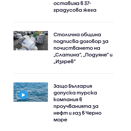
оставиха в 37-
градусова жега
Столична община
подписва договор за
почистването на
„Слатина”, „Подуяне” и
„Изгрев”
Защо България
допуска турска
компания в
проучванията за
нефт и газ в Черно
море