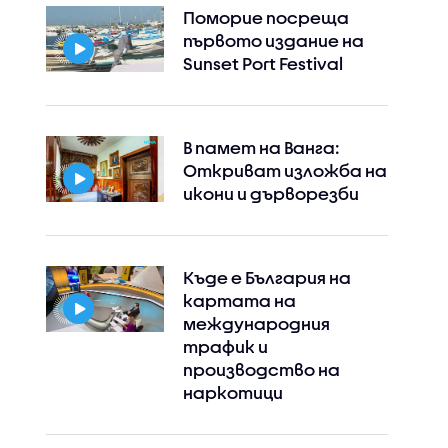
Поморие посреща
първото издание на
Sunset Port Festival
В памет на Ванга:
Откриват изложба на
икони и дърворезби
Къде е България на
картата на
международния
трафик и
производство на
наркотици