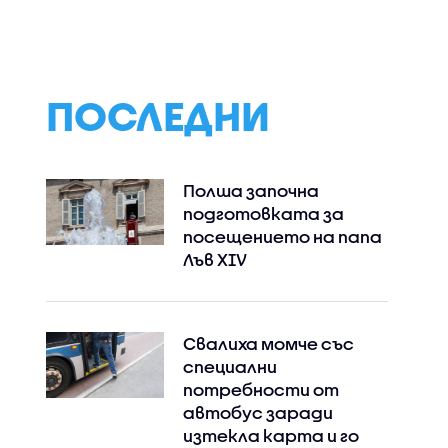
 МВР
ограниченията
засилените про
ликта в
заради жегите
на пътя
продължават
ПОСЛЕДНИ
Полша започна
подготовката за
посещението на папа
Лъв XIV
Свалиха момче със
специални
потребности от
автобус заради
изтекла карта и го