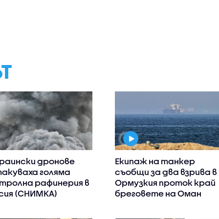
ЪТ
раински дронове
Екипаж на танкер
акуваха голяма
съобщи за два взрива в
тролна рафинерия в
Ормузкия проток край
сия (СНИМКА)
бреговете на Оман