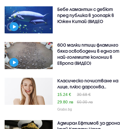
Бебе ламантин с дебют
пред публика в зоопарк в
Южен Китай (ВИДЕО
600 малки птици фламинго
бяха освободени в една от
най-големите колонии в
Европа (ВИДЕО)
Класическо почистване на
лице, плюс дарсонва..
15.24 €
30.68 €
29.80 лв
60.00 лв
Grabo.bg
Адмирал Ефтимов за дрона
край Кардам: Няма