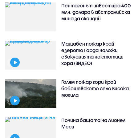
Пентагонът инвестира 400
млн. долара в австралийска
мина за скандий
Мащабен пожар край
езерото Гарда наложи
евакуацията на стотици
хора (ВИДЕО)
Голям пожар гори край
бобошевското село Висока
могила
Почина бащата на Лионел
Меси