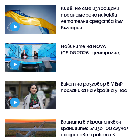
Киев: Не сме изпращали
преднамерено никакви
летателни средства към
България
Новините на NOVA
(08.08.2026 - централна)
Викат на разговор в МВнР
посланика на Украйна у нас
Войната в Украйна извън
границите: Близо 100 случая
на дронове и ракети в