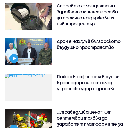
Спорове около идеята на
Здравното министерство
за промяна на държавния
инвитро център
Дрон е нахлул в българското
въздушно пространство
Пожар в рафинерия в руския
Краснодарски край след
украински удар с дронове
„Справедлива цена“: От
септември трябва да
заработят платформите за