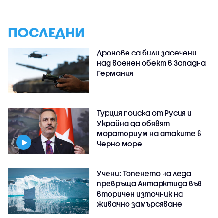
ПОСЛЕДНИ
Дронове са били засечени
над военен обект в Западна
Германия
Турция поиска от Русия и
Украйна да обявят
мораториум на атаките в
Черно море
Учени: Топенето на леда
превръща Антарктида във
вторичен източник на
живачно замърсяване