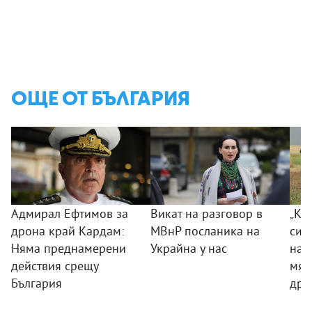
ОЩЕ ОТ БЪЛГАРИЯ
Адмирал Ефтимов за
Викат на разговор в
„Ког
дрона край Кардам:
МВнР посланика на
сил
Няма преднамерени
Украйна у нас
на 
действия срещу
мяс
България
дро