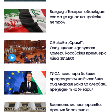
Багдад и Техеран обсъждат
схема за износ на иракски
петрол
С викове „Срам!“:
Опозиционен депутат
замери косовския премиер с
яйца (ВИДЕО)
ТИСА номинира бившия
председател на Върховния
съд Андраш Бака за следващ
президент на Унгария
Военното министерство:
Дронът вероятно е