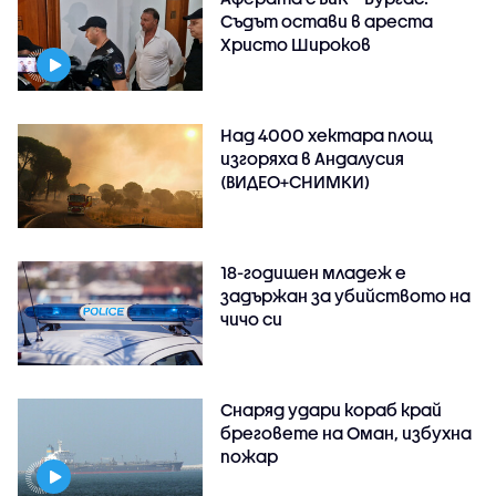
Съдът остави в ареста
Христо Широков
Над 4000 хектара площ
изгоряха в Андалусия
(ВИДЕО+СНИМКИ)
18-годишен младеж е
задържан за убийството на
чичо си
Снаряд удари кораб край
бреговете на Оман, избухна
пожар