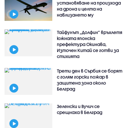
установяване на произхода
на дрона и целта на
навлизането му
Тайфунът „Долфин” връхлетя
южната японска
префектура Окинава,
Източен Китай се готви за
стихията
Трети ден в Сърбия се борят
с голям горски пожар в
защитена зона около
Белград
Зеленски и Вучич се
срещнаха в Белград