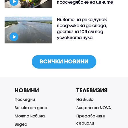
проследяване на цените
Нивото на река Дунав
продължава да спада,
достигна 109 см под
условната нула
ВСИЧКИ НОВИНИ
НОВИНИ
ТЕЛЕВИЗИЯ
Последни
На живо
Всичко от днес
Лицата на NOVA
Моята новина
Предавания и
сериали
Видео