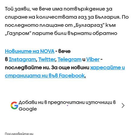
Той заяви, че вече има потвърждение за
спиране на количествата газ за България. По
последното плащане от „Булгаргаз” към
„Газпром” парите били върнати обратно
Новините на NOVA
- вече
в
Instagram
,
Twitter
,
Telegram
и
Viber
-
последвайте ни.
За още новини
харесайте и
страницата ни във Facebook
.
Добави ни в предпочитани източници в
Google
Последвайте ни