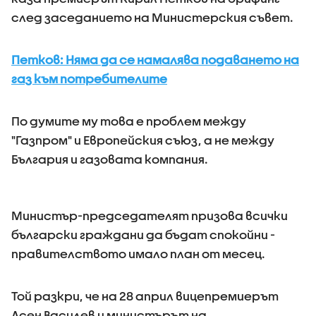
след заседанието на Министерския съвет.
Петков: Няма да се намалява подаването на
газ към потребителите
По думите му това е проблем между
"Газпром" и Европейския съюз, а не между
България и газовата компания.
Министър-председателят призова всички
български граждани да бъдат спокойни -
правителството имало план от месец.
Той разкри, че на 28 април вицепремиерът
Асен Василев и министърът на