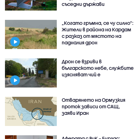
съседни държави
„Когато гръмна, се чу силно“:
Жители в района на Кардам
с разказ от мястото на
падналия дрон
Дрон се взриви в
българското небе, службите
изясняват чий е
Отварянето на Ормузкия
проток зависи от САЩ,
заяви Иран
Аферата с ВиК – Бургас: