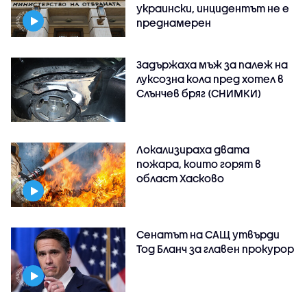
украински, инцидентът не е
преднамерен
Задържаха мъж за палеж на
луксозна кола пред хотел в
Слънчев бряг (СНИМКИ)
Локализираха двата
пожара, които горят в
област Хасково
Сенатът на САЩ утвърди
Тод Бланч за главен прокурор