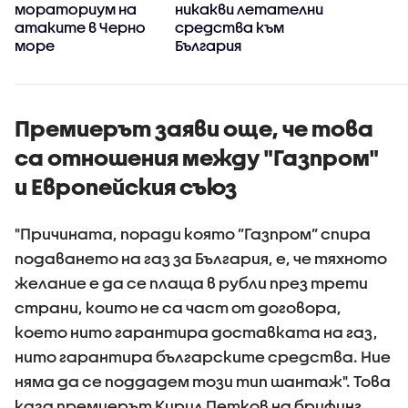
мораториум на
никакви летателни
атаките в Черно
средства към
море
България
Премиерът заяви още, че това
са отношения между "Газпром"
и Европейския съюз
"Причината, поради която ”Газпром” спира
подаването на газ за България, е, че тяхното
желание е да се плаща в рубли през трети
страни, които не са част от договора,
което нито гарантира доставката на газ,
нито гарантира българските средства. Ние
няма да се поддадем този тип шантаж". Това
каза премиерът Кирил Петков на брифинг