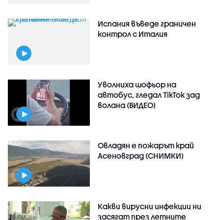
Испания въведе граничен
контрол с Италия
Уволниха шофьор на
автобус, гледал TikTok зад
волана (ВИДЕО)
Овладян е пожарът край
Асеновград (СНИМКИ)
Какви вирусни инфекции ни
засягат през летните