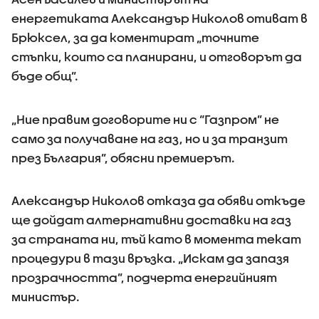
енергетиката Александър Николов отиват в
Брюксел, за да коментират „точните
стъпки, които са планирани, и отговорът да
бъде общ”.
„Ние правим договорите ни с “Газпром” не
само за получаване на газ, но и за транзит
през България”, обясни премиерът.
Александър Николов отказа да обяви откъде
ще дойдат алтернативни доставки на газ
за страната ни, тъй като в момента текат
процедури в тази връзка. „Искам да запазя
прозрачността”, подчерта енергийният
министър.