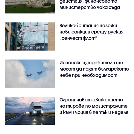
действия, финансовото
министерство чака съда
Великобритания наложи
нови санкции срещу руския
„сенчест флот“
Испански изтребители ще
могат да пазят българското
небе при необходимост
Ограничават движението
на тирове по магистралите
и към Гърция в петък и неделя