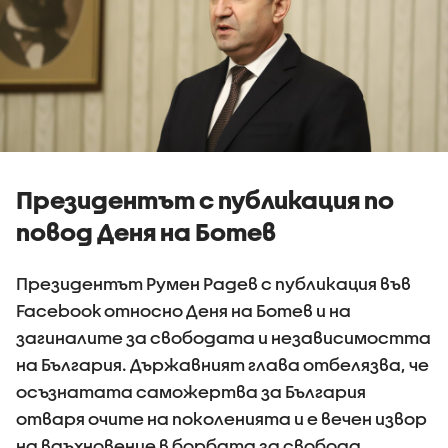
Президентът с публикация по
повод Деня на Ботев
Президентът Румен Радев с публикация във
Facebook относно Деня на Ботев и на
загиналите за свободата и независимостта
на България. Държавният глава отбелязва, че
осъзнатата саможертва за България
отваря очите на поколенията и е вечен извор
на вдъхновение в борбата за свобода,