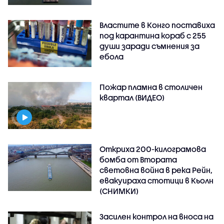
Властите в Конго поставиха
под карантина кораб с 255
души заради съмнения за
ебола
Пожар пламна в столичен
квартал (ВИДЕО)
Откриха 200-килограмова
бомба от Втората
световна война в река Рейн,
евакуираха стотици в Кьолн
(СНИМКИ)
Засилен контрол на вноса на