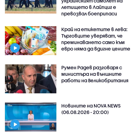
украинският самолет на
летището в Лайпциг е
превозвал боеприпаси
Край на етикетите в лева:
Търговците уверяват, че
преминаването само към
евро няма да вдигне цените
Румен Радев разговаря с
министъра на външните
работи на Великобритания
Новините на NOVA NEWS
(06.08.2026 - 20:00)