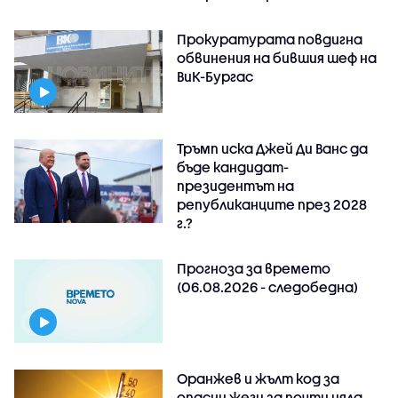
Прокуратурата повдигна
обвинения на бившия шеф на
ВиК-Бургас
Тръмп иска Джей Ди Ванс да
бъде кандидат-
президентът на
републиканците през 2028
г.?
Прогноза за времето
(06.08.2026 - следобедна)
Оранжев и жълт код за
опасни жеги за почти цяла