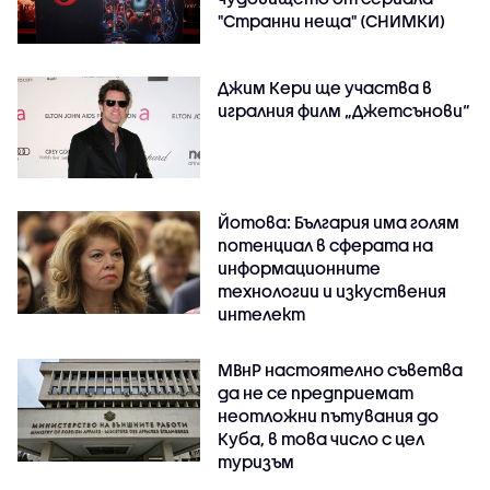
"Странни неща" (СНИМКИ)
Джим Кери ще участва в
игралния филм „Джетсънови“
Йотова: България има голям
потенциал в сферата на
информационните
технологии и изкуствения
интелект
МВнР настоятелно съветва
да не се предприемат
неотложни пътувания до
Куба, в това число с цел
туризъм