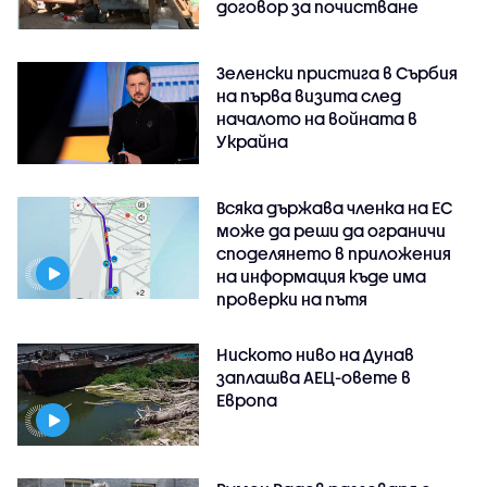
договор за почистване
Зеленски пристига в Сърбия
на първа визита след
началото на войната в
Украйна
Всяка държава членка на ЕС
може да реши да ограничи
споделянето в приложения
на информация къде има
проверки на пътя
Ниското ниво на Дунав
заплашва АЕЦ-овете в
Европа