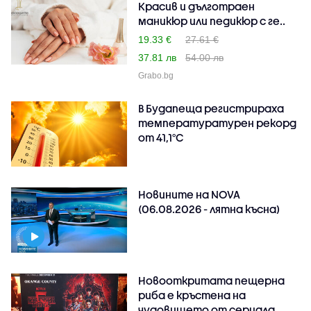
Красив и дълготраен
маникюр или педикюр с ге..
19.33 €
27.61 €
37.81 лв
54.00 лв
Grabo.bg
В Будапеща регистрираха
температуратурен рекорд
от 41,1°C
Новините на NOVA
(06.08.2026 - лятна късна)
Новооткритата пещерна
риба е кръстена на
чудовището от сериала