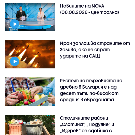
Новините на NOVA
(06.08.2026 - централна)
Иран заплашва страните от
Залива, ако не спрат
ударите на САЩ
Ръстът на търговията на
дребно в България е над
десет пъти по-висок от
средния в еврозоната
Столичните райони
„Слатина“, „Подуяне“ и
„Изгрев“ се сдобиха с