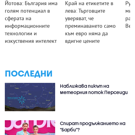
Йотова: България има
Край на етикетите в
Рум
голям потенциал в
лева: Търговците
мин
сферата на
уверяват, че
раб
информационните
преминаването само
Вел
технологии и
към евро няма да
изкуствения интелект
вдигне цените
ПОСЛЕДНИ
Наближава пикът на
метеорния поток Персеиди
Спират продължанието на
"Барби"?