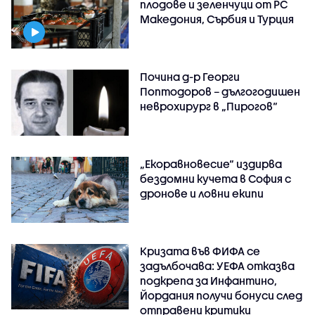
плодове и зеленчуци от РС
Македония, Сърбия и Турция
Почина д-р Георги
Поптодоров – дългогодишен
неврохирург в „Пирогов“
„Екоравновесие“ издирва
бездомни кучета в София с
дронове и ловни екипи
Кризата във ФИФА се
задълбочава: УЕФА отказва
подкрепа за Инфантино,
Йордания получи бонуси след
отправени критики