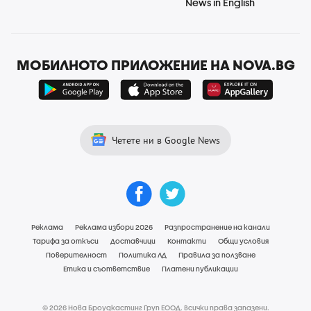
News in English
МОБИЛНОТО ПРИЛОЖЕНИЕ НА NOVA.BG
Четете ни в Google News
Реклама
Реклама избори 2026
Разпространение на канали
Тарифа за откъси
Доставчици
Контакти
Общи условия
Поверителност
Политика ЛД
Правила за ползване
Етика и съответствие
Платени публикации
© 2026 Нова Броудкастинг Груп ЕООД. Всички права запазени.