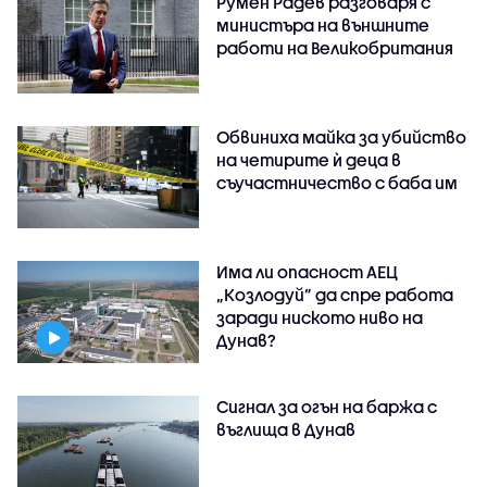
Румен Радев разговаря с
министъра на външните
работи на Великобритания
Обвиниха майка за убийство
на четирите ѝ деца в
съучастничество с баба им
Има ли опасност АЕЦ
„Козлодуй” да спре работа
заради ниското ниво на
Дунав?
Сигнал за огън на баржа с
въглища в Дунав