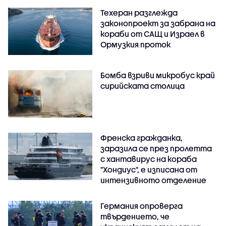
Техеран разглежда
законопроект за забрана на
кораби от САЩ и Израел в
Ормузкия проток
Бомба взриви микробус край
сирийската столица
Френска гражданка,
заразила се през пролетта
с хантавирус на кораба
"Хондиус", е изписана от
интензивното отделение
Германия опроверга
твърдението, че