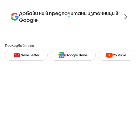
Добави ни в предпочитани източници в
Google
Последвайте ни
NewsLetter
Google News
Youtube