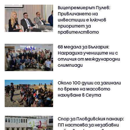
Вицепремиерът Пулев:
Привличането на
инвестиции е ключов
приоритет за
правителството
68 медала за България:
Наградиха учениците ни с
отличия от международни
олимпиади
Около 100 души са загинали
по време на масовото
нахлуване в Сеута
Спор за Пловдивския панаир:
ПП настоява за незабавни