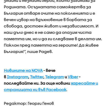
знайни и незнайни герои, които загинаха за
Родината. Осъзнатата саможертва за
България отваря очите на поколенията и е
вечен извор на вдъхновение в борбата за
свобода, достоен живот и независимост. И
наш дълг днес е не само да опазим чиста
паметта им, но и да ги следваме в делата им.
Поклон пред паметта на героите! Да живее
България!”, пише Радев.
Новините на NOVA
- вече
в
Instagram
,
Twitter
,
Telegram
и
Viber
-
последвайте ни.
За още новини
харесайте и
страницата ни във Facebook
.
Редактор: Георги Генов