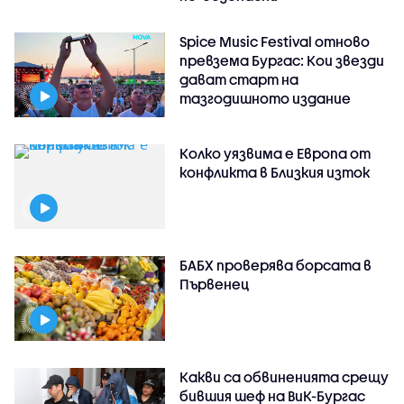
Spice Music Festival отново
превзема Бургас: Кои звезди
дават старт на
тазгодишното издание
Колко уязвима е Европа от
конфликта в Близкия изток
БАБХ проверява борсата в
Първенец
Какви са обвиненията срещу
бившия шеф на ВиК-Бургас