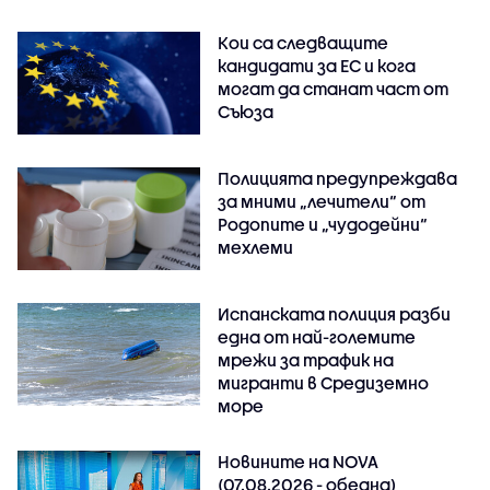
Кои са следващите
кандидати за ЕС и кога
могат да станат част от
Съюза
Полицията предупреждава
за мними „лечители“ от
Родопите и „чудодейни“
мехлеми
Испанската полиция разби
една от най-големите
мрежи за трафик на
мигранти в Средиземно
море
Новините на NOVA
(07.08.2026 - обедна)