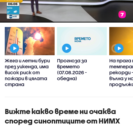
Жега и летни бури
Прогноза за
На прага 
през уикенда, има
времето
темпера
висок риск от
(07.08.2026 -
рекорди 
пожари в цялата
обедна)
вълна у н
страна
продълж
Вижте какво време ни очаква
според синоптиците от НИМХ