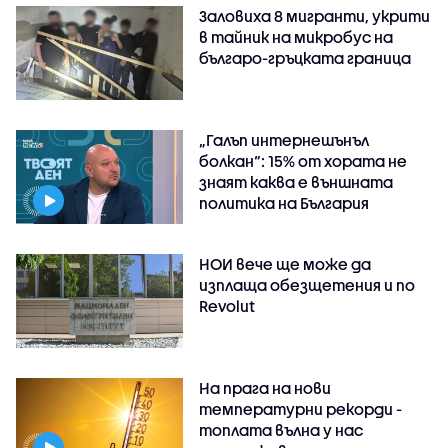
Заловиха 8 мигранти, укрити
в тайник на микробус на
българо-гръцката граница
„Галъп интернешънъл
болкан“: 15% от хората не
знаят каква е външната
политика на България
НОИ вече ще може да
изплаща обезщетения и по
Revolut
На прага на нови
температурни рекорди -
топлата вълна у нас