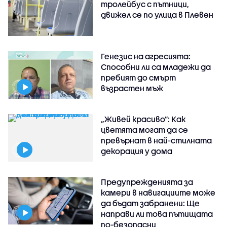
тролейбус с пътници,
движел се по улица в Плевен
Генезис на агресията:
Способни ли са младежи да
пребият до смърт
възрастен мъж
„Живей красиво”: Как
цветята могат да се
превърнат в най-стилната
декорация у дома
Предупрежденията за
камери в навигациите може
да бъдат забранени: Ще
направи ли това пътищата
по-безопасни