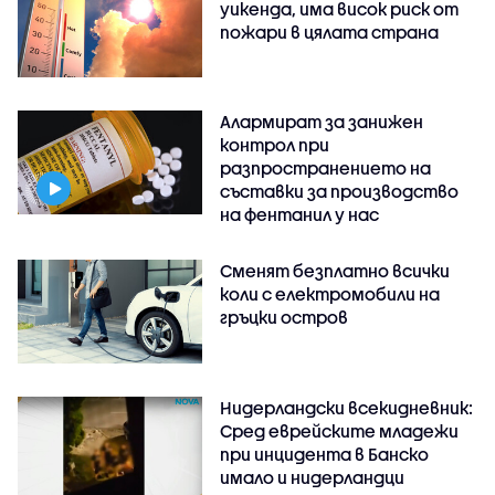
уикенда, има висок риск от
пожари в цялата страна
Алармират за занижен
контрол при
разпространението на
съставки за производство
на фентанил у нас
Сменят безплатно всички
коли с електромобили на
гръцки остров
Нидерландски всекидневник:
Сред еврейските младежи
при инцидента в Банско
имало и нидерландци