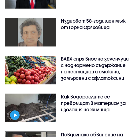
Издирват 58-годишен мъж
от Горна Оряховица
БАБХ спря внос на зеленчуци
с наднормено съдържание
на пестициди и смокини,
замърсени с афлатоксини
Как водораслите се
превръщат в материал за
изолация на жилища
Повдигнаха обвинение на