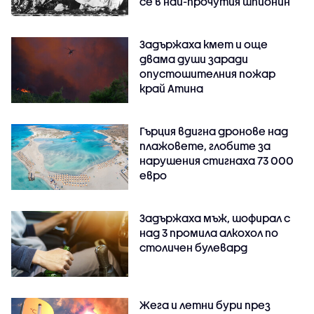
се в най-прочутия шпионин
Задържаха кмет и още
двама души заради
опустошителния пожар
край Атина
Гърция вдигна дронове над
плажовете, глобите за
нарушения стигнаха 73 000
евро
Задържаха мъж, шофирал с
над 3 промила алкохол по
столичен булевард
Жега и летни бури през