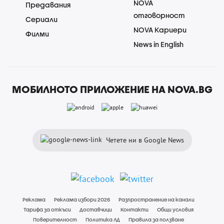
NOVA
Предавания
отговорност
Сериали
NOVA Кариери
Филми
News in English
МОБИЛНОТО ПРИЛОЖЕНИЕ НА NOVA.BG
Четете ни в Google News
Реклама
Реклама избори 2026
Разпространение на канали
Тарифа за откъси
Доставчици
Контакти
Общи условия
Поверителност
Политика ЛД
Правила за ползване