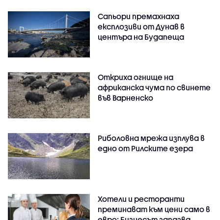
Сапьори премахнаха
експлозиви от Дунав в
центъра на Будапеща
Откриха огнище на
африканска чума по свинете
във Варненско
Риболовна мрежа изплува в
едно от Рилските езера
Хотели и ресторанти
преминават към цени само в
евро: Бизнесът запазва