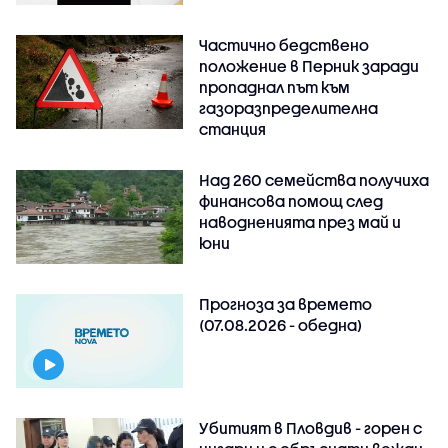
Частично бедствено
положение в Перник заради
пропаднал път към
газоразпределителна
станция
Над 260 семейства получиха
финансова помощ след
наводненията през май и
юни
Прогноза за времето
(07.08.2026 - обедна)
Убитият в Пловдив - горен с