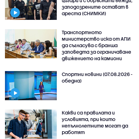
цигари и с обръснати вежди,
заподозрените остават в
ареста (СНИМКИ)
Транспортното
министерство иска от АПИ
да съгласува с бранша
заповедта за ограничаване
движението на камиони
Спортни новини (07.08.2026 -
обедна)
Какви са правилата и
условията, при които
непълнолетните могат да
работят