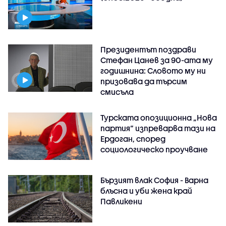
Президентът поздрави
Стефан Цанев за 90-ата му
годишнина: Словото му ни
призовава да търсим
смисъла
Турската опозиционна „Нова
партия“ изпреварва тази на
Ердоган, според
социологическо проучване
Бързият влак София - Варна
блъсна и уби жена край
Павликени