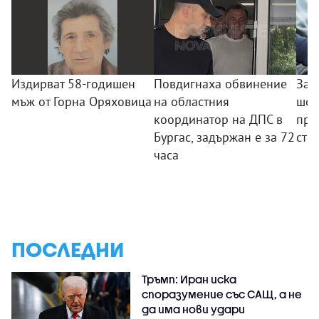
Издирват 58-годишен
Повдигнаха обвинение
Зад
мъж от Горна Оряховица
на областния
шоф
координатор на ДПС в
про
Бургас, задържан е за 72
сто
часа
ПОСЛЕДНИ
Тръмп: Иран иска
споразумение със САЩ, а не
да има нови удари