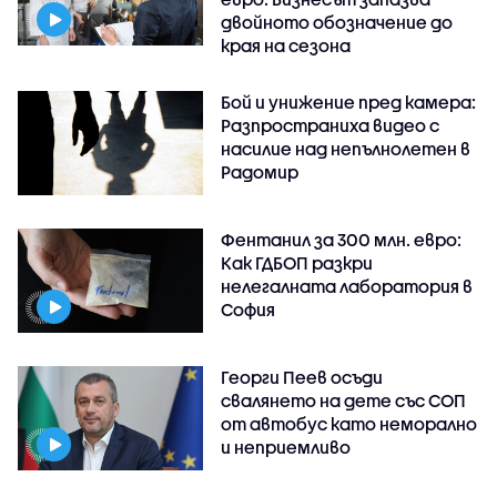
двойното обозначение до
края на сезона
Бой и унижение пред камера:
Разпространиха видео с
насилие над непълнолетен в
Радомир
Фентанил за 300 млн. евро:
Как ГДБОП разкри
нелегалната лаборатория в
София
Георги Пеев осъди
свалянето на дете със СОП
от автобус като неморално
и неприемливо