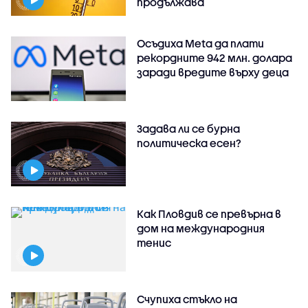
продължава
Осъдиха Meta да плати
рекордните 942 млн. долара
заради вредите върху деца
Задава ли се бурна
политическа есен?
Как Пловдив се превърна в
дом на международния
тенис
Счупиха стъкло на