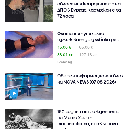
областния координатор на
ДПС в Бургас, задържан е за
72 часа
Флотация - уникално
изживяване за дълбока ре..
45.00 €
65.00 €
88.01 лв
127.13 лв
Grabo.bg
Обеден информационен блок
на NOVA NEWS (07.08.2026)
150 години от рождението
на Мата Хари -
танцьорката, превърнала