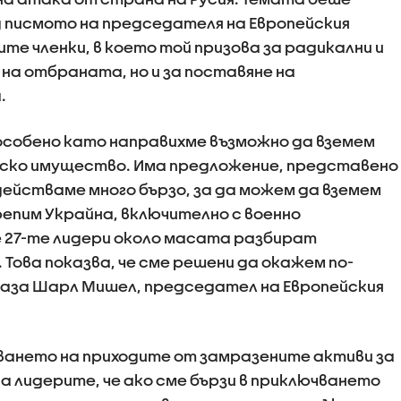
ед писмото на председателя на Европейския
е членки, в което той призова за радикални и
на отбраната, но и за поставяне на
.
 особено като направихме възможно да вземем
ско имущество. Има предложение, представено
действаме много бързо, за да можем да вземем
репим Украйна, включително с военно
че 27-те лидери около масата разбират
Това показва, че сме решени да окажем по-
 каза Шарл Мишел, председател на Европейския
зването на приходите от замразените активи за
 на лидерите, че ако сме бързи в приключването