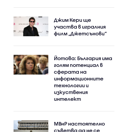
Джим Кери ще
участва в игралния
филм „Джетсънови“
Йотова: България има
голям потенциал в
сферата на
информационните
технологии и
изкуствения
Instagram
Facebook
интелект
МВнР настоятелно
съветва да не се