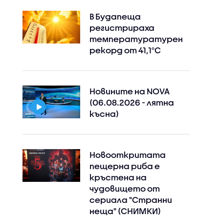
В Будапеща
регистрираха
температуратурен
рекорд от 41,1°C
Новините на NOVA
(06.08.2026 - лятна
късна)
Новооткритата
пещерна риба е
кръстена на
чудовището от
сериала "Странни
неща" (СНИМКИ)