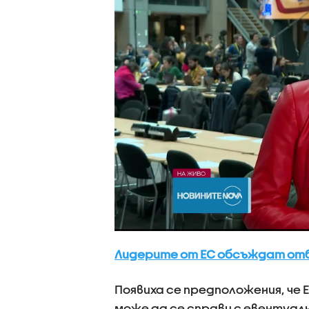
Лидерите от ЕС обсъждат от
Появиха се предположения, че 
може да се справи с евентуал