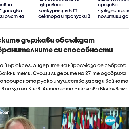
сивна
изкривена
призова
“ запазва
конкуренция в IT
чуждестра
си ръст на
сектора и пропуски в
политици да
 през
киберсигурността
прибързват 
100 дни
на държавата
оценките за
ние
йските държави обсъждат
бранителните си способности
а в Брюксел. Лидерите на Евросъюза се събраха
 важни теми. Снощи лидерите на 27-те одобриха
запорираното руско имущество заради войната
 в полза на Киев. Антоанета Николова включваме