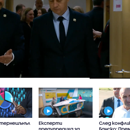
интернешънъл
Експерти
След конфли
предупредиха за
Банско: Пре