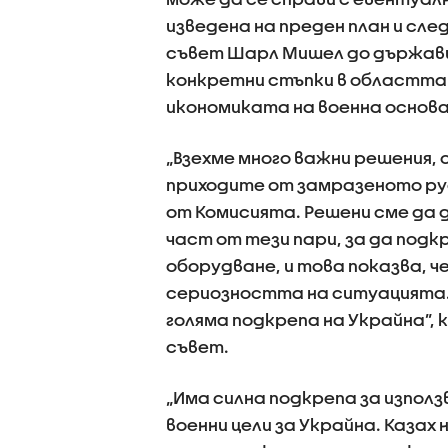
изведена на преден план и сл
съвет Шарл Мишел до държавит
конкретни стъпки в областта 
икономиката на военна основа
„Взехме много важни решения,
приходите от замразеното ру
от Комисията. Решени сме да 
част от тези пари, за да подк
оборудване, и това показва, 
сериозността на ситуацията. 
голяма подкрепа на Украйна”,
съвет.
„Има силна подкрепа за изпол
военни цели за Украйна. Казах