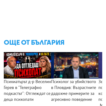
ОЩЕ ОТ БЪЛГАРИЯ
Психиатърът д-р Веселин
Психолог за убийството
Зем
Герев в "Телеграфно
в Пловдив: Възрастните
пои
подкастът": Отглеждат се
дадохме примерите за
ком
деца психопати
агресивно поведение
под
„Мл