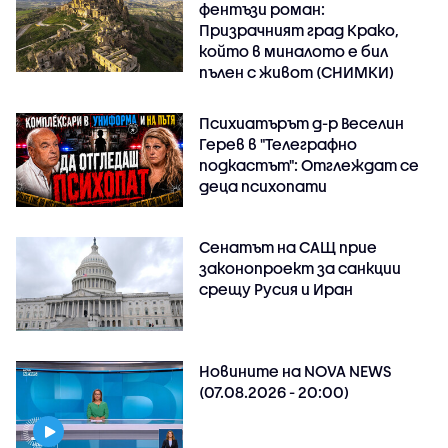
фентъзи роман:
Призрачният град Крако,
който в миналото е бил
пълен с живот (СНИМКИ)
Психиатърът д-р Веселин
Герев в "Телеграфно
подкастът": Отглеждат се
деца психопати
Сенатът на САЩ прие
законопроект за санкции
срещу Русия и Иран
Новините на NOVA NEWS
(07.08.2026 - 20:00)