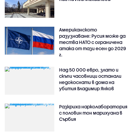
Американското
разузнаване: Русия може да
тества НАТО с ограничена
атака от тази есен до 2029
г.
Над 50 000 евро, злато и
скъпи часовници останали
недокоснати в дома на
убития Владимир Янков
Разкриха нарколаборатория
с половин тон марихуана в
Сърбия