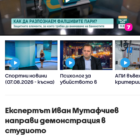
Спортни новини
Психолог за
АПИ въве
(07.08.2026 - късна)
убийството в
критерии
Пловдив:
спиране 
Възрастните
тировет
дадохме
примерите за
Експертът Иван Мутафчиев
агресивно
направи демонстрация в
поведение
студиото