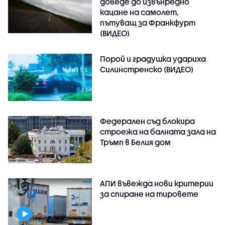
доведе до извънредно
кацане на самолет,
пътуващ за Франкфурт
(ВИДЕО)
Порой и градушка удариха
Силинстренско (ВИДЕО)
Федерален съд блокира
строежа на балната зала на
Тръмп в Белия дом
АПИ въвежда нови критерии
за спиране на тировете