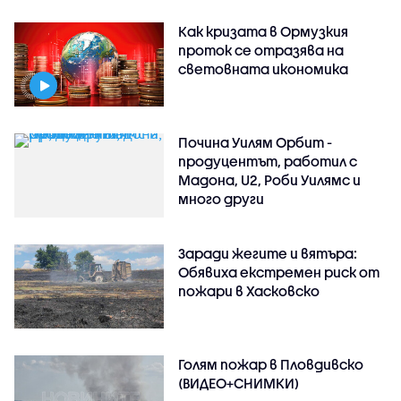
Как кризата в Ормузкия
проток се отразява на
световната икономика
Почина Уилям Орбит -
продуцентът, работил с
Мадона, U2, Роби Уилямс и
много други
Заради жегите и вятъра:
Обявиха екстремен риск от
пожари в Хасковско
Голям пожар в Пловдивско
(ВИДЕО+СНИМКИ)