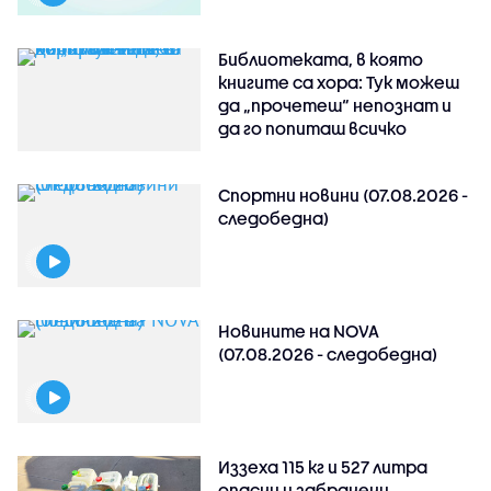
Библиотеката, в която
книгите са хора: Тук можеш
да „прочетеш“ непознат и
да го попиташ всичко
Спортни новини (07.08.2026 -
следобедна)
Новините на NOVA
(07.08.2026 - следобедна)
Иззеха 115 кг и 527 литра
опасни и забранени