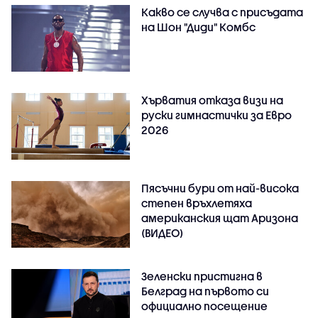
Какво се случва с присъдата
на Шон "Диди" Комбс
Хърватия отказа визи на
руски гимнастички за Евро
2026
Пясъчни бури от най-висока
степен връхлетяха
американския щат Аризона
(ВИДЕО)
Зеленски пристигна в
Белград на първото си
официално посещение