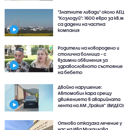
"Златните ливади" около АЕЦ
"Козлодуй": 1600 евро за кв.м
са дадени на частна
компания
Родители на новородено и
столична болница – с
взаимни обвинения за
здравословното състояние
на бебето
Двойно нарушение:
Автомобил кара срещу
движението в аварийната
лента на АМ „Тракия” (ВИДЕО)
Отново отказаха лечение у
нас на Ива Михаилова