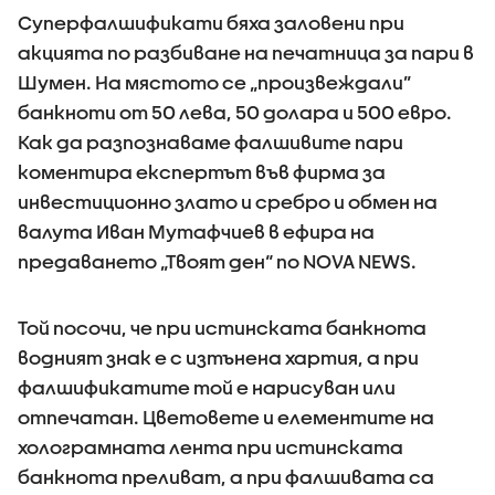
Суперфалшификати бяха заловени при
акцията по разбиване на печатница за пари в
Шумен. На мястото се „произвеждали”
банкноти от 50 лева, 50 долара и 500 евро.
Как да разпознаваме фалшивите пари
коментира експертът във фирма за
инвестиционно злато и сребро и обмен на
валута Иван Мутафчиев в ефира на
предаването „Твоят ден“ по NOVA NEWS.
Той посочи, че при истинската банкнота
водният знак е с изтънена хартия, а при
фалшификатите той е нарисуван или
отпечатан. Цветовете и елементите на
холограмната лента при истинската
банкнота преливат, а при фалшивата са