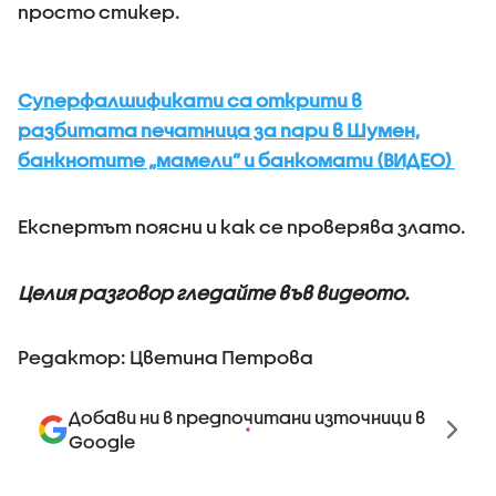
просто стикер.
Суперфалшификати са открити в
разбитата печатница за пари в Шумен,
банкнотите „мамели” и банкомати (ВИДЕО)
Експертът поясни и как се проверява злато.
Целия разговор гледайте във видеото.
Редактор: Цветина Петрова
Добави ни в предпочитани източници в
Google