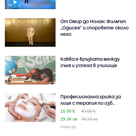
От Омир до Нолан: Филмът
„Одисея” и споровете около
него
Каква е връзката между
съня и успеха в училище
Професионална грижа за
лице с терапия по изб..
15.00 €
40.00 €
29.34 лв
78.23 лв
Grabo.bg