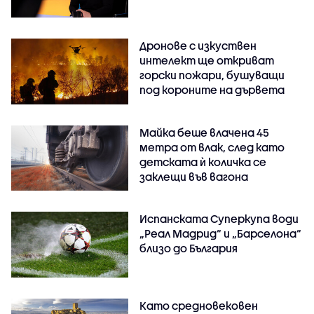
Дронове с изкуствен
интелект ще откриват
горски пожари, бушуващи
под короните на дървета
Майка беше влачена 45
метра от влак, след като
детската ѝ количка се
заклещи във вагона
Испанската Суперкупа води
„Реал Мадрид“ и „Барселона“
близо до България
Като средновековен