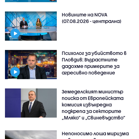
Новините на NOVA
(07.08.2026 - централна)
Психолог за убийството в
Пловдив: Възрастните
дадохме примерите за
агресивно поведение
Земеделският министър
поиска от Европейската
комисия извънредна
подкрепа за секторите
„Мляко“ и „Свиневъдство“
Непоносимо лоша миризма