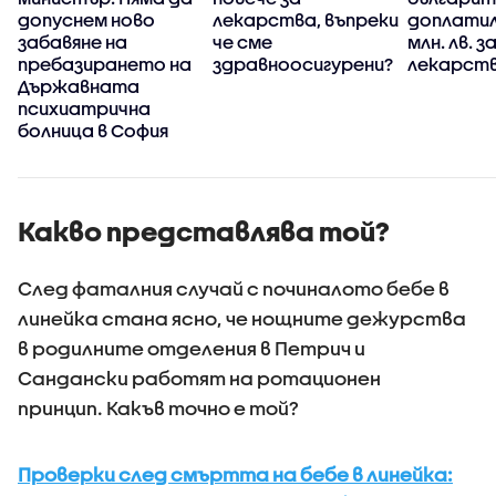
у
допуснем ново
лекарства, въпреки
доплатил
забавяне на
че сме
млн. лв. з
пребазирането на
здравноосигурени?
лекарств
Държавната
психиатрична
болница в София
Какво представлява той?
След фаталния случай с починалото бебе в
линейка стана ясно, че нощните дежурства
в родилните отделения в Петрич и
Сандански работят на ротационен
принцип. Какъв точно е той?
Проверки след смъртта на бебе в линейка: