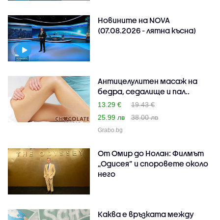
Новините на NOVA
(07.08.2026 - лятна късна)
Антицелулитен масаж на
бедра, седалище и пал..
13.29 €
19.43 €
25.99 лв
38.00 лв
Grabo.bg
От Омир до Нолан: Филмът
„Одисея” и споровете около
него
Каква е връзката между