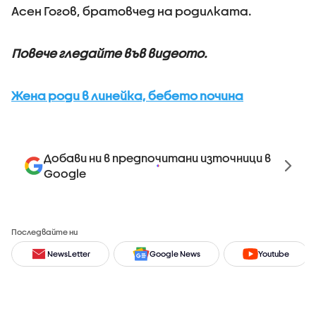
Асен Гогов, братовчед на родилката.
Повече гледайте във видеото.
Жена роди в линейка, бебето почина
Добави ни в предпочитани източници в
Google
Последвайте ни
NewsLetter
Google News
Youtube