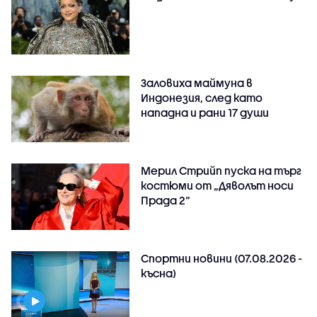
Заловиха маймуна в
Индонезия, след като
нападна и рани 17 души
Мерил Стрийп пуска на търг
костюми от „Дяволът носи
Прада 2“
Спортни новини (07.08.2026 -
късна)