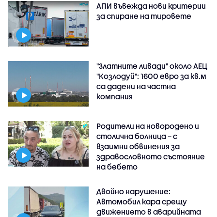
АПИ въвежда нови критерии
за спиране на тировете
"Златните ливади" около АЕЦ
"Козлодуй": 1600 евро за кв.м
са дадени на частна
компания
Родители на новородено и
столична болница – с
взаимни обвинения за
здравословното състояние
на бебето
Двойно нарушение:
Автомобил кара срещу
движението в аварийната