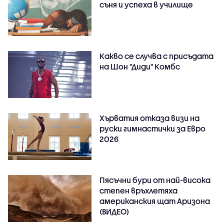
съня и успеха в училище
Какво се случва с присъдата
на Шон "Диди" Комбс
Хърватия отказа визи на
руски гимнастички за Евро
2026
Пясъчни бури от най-висока
степен връхлетяха
американския щат Аризона
(ВИДЕО)