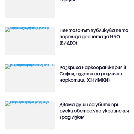
Пентагонът публикува пета
партида досиета за НЛО
(ВИДЕО)
Разкриха наркооранжерия в
София, иззети са различни
наркотици (СНИМКИ)
Двама души са убити при
руски обстрeл по украинския
град Изюм