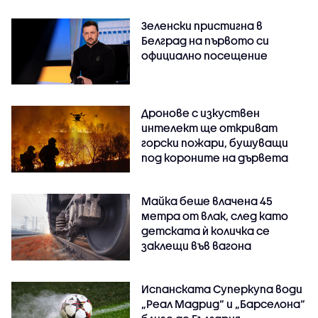
Зеленски пристигна в
Белград на първото си
официално посещение
Дронове с изкуствен
интелект ще откриват
горски пожари, бушуващи
под короните на дървета
Майка беше влачена 45
метра от влак, след като
детската ѝ количка се
заклещи във вагона
Испанската Суперкупа води
„Реал Мадрид“ и „Барселона“