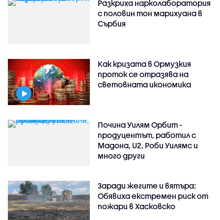
Разкриха нарколаборатория
с половин тон марихуана в
Сърбия
Как кризата в Ормузкия
проток се отразява на
световната икономика
Почина Уилям Орбит -
продуцентът, работил с
Мадона, U2, Роби Уилямс и
много други
Заради жегите и вятъра:
Обявиха екстремен риск от
пожари в Хасковско