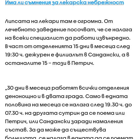
Има ли съмнения за лекарска небрежност
Липсата на лекари там е огромна. От
лечебното заведение посочват, че се налага
на всеки специалист да работи извънредно.
В част от отделенията 15 дни в месеца след
19:30 ч. дежурен е филиалът в Сандански, а в
останалите 15 – този в Петрич.
„30 дни в месеца работят всички отделения
денонощно и в двата града. Само в едната
половина на месеца се налага след 19.30 ч. до
07.30 ч. на другата сутрин да се поема или
Петрич, или Сандански заради намаления
състав. За да може да съществува
болницата, се налага в едната да се поемат