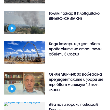
Голям пожар в Пловдивско
(ВИДЕО+СНИМКИ)
Боди камери ще записват
проверките на строителни
обекти в София
Огнян Минчев: За победа на
президентските избори ще
трябват минимум 1,2 млн.
гласа
Два нови горски пожара в
Гърция