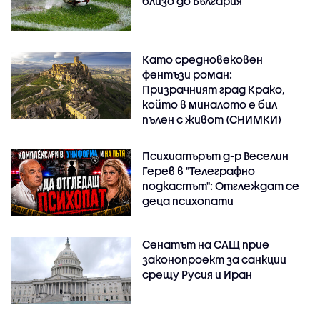
близо до България
Като средновековен
фентъзи роман:
Призрачният град Крако,
който в миналото е бил
пълен с живот (СНИМКИ)
Психиатърът д-р Веселин
Герев в "Телеграфно
подкастът": Отглеждат се
деца психопати
Сенатът на САЩ прие
законопроект за санкции
срещу Русия и Иран