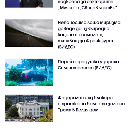
подкрепа за секторите
„Мляко“ и „Свиневъдство“
Непоносимо лоша миризма
доведе до извънредно
кацане на самолет,
пътуващ за Франкфурт
(ВИДЕО)
Порой и градушка удариха
Силинстренско (ВИДЕО)
Федерален съд блокира
строежа на балната зала на
Тръмп в Белия дом