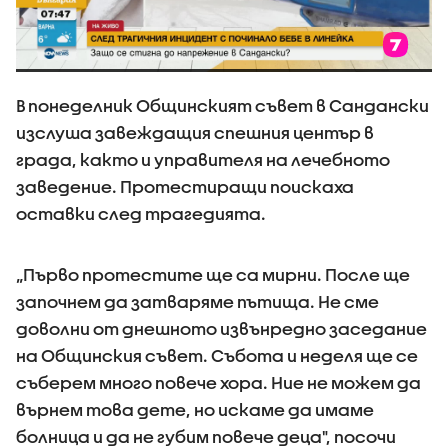
В понеделник Общинският съвет в Сандански
изслуша завеждащия спешния център в
града, както и управителя на лечебното
заведение. Протестиращи поискаха
оставки след трагедията.
„Първо протестите ще са мирни. После ще
започнем да затваряме пътища. Не сме
доволни от днешното извънредно заседание
на Общинския съвет. Събота и неделя ще се
съберем много повече хора. Ние не можем да
върнем това дете, но искаме да имаме
болница и да не губим повече деца", посочи