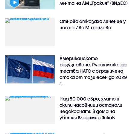
лента на АМ „Тракия” (ВИДЕО)
Отново отказаха лечение у
нас на Ива Михаилова
Американското
разузнаване: Русия може да
тества НАТО с ограничена
атака от тази есен до 2029
г.
Над 50 000 евро, злато и
скъпи часовници останали
недокоснати в дома на
убития Владимир Янков