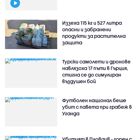
Иззеха 115 кг и 527 литра
опасни и забранени
продукти за растителна
защита
Турски самолети и дронове
навлязоха 17 пъти в Гърция,
стигна се до симулиран
въздушен бой
Футболен национал беше
убит с павета при грабеж в
Уганда
Убитият в Пловдив - горен с