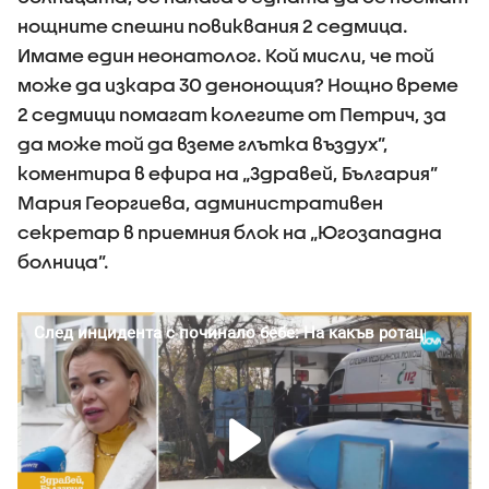
нощните спешни повиквания 2 седмица.
Имаме един неонатолог. Кой мисли, че той
може да изкара 30 денонощия? Нощно време
2 седмици помагат колегите от Петрич, за
да може той да вземе глътка въздух”,
коментира в ефира на „Здравей, България”
Мария Георгиева, административен
секретар в приемния блок на „Югозападна
болница”.