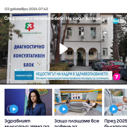
03 декември 2024 07:42
Здравният
Защо плащаме все
През 2025 
министър: Няма да
повече за
българит