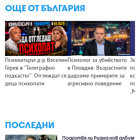
ОЩЕ ОТ БЪЛГАРИЯ
Психиатърът д-р Веселин
Психолог за убийството
Зем
Герев в "Телеграфно
в Пловдив: Възрастните
пои
подкастът": Отглеждат се
дадохме примерите за
ком
деца психопати
агресивно поведение
под
„Мл
ПОСЛЕДНИ
Подготвя ли Риана нов албум