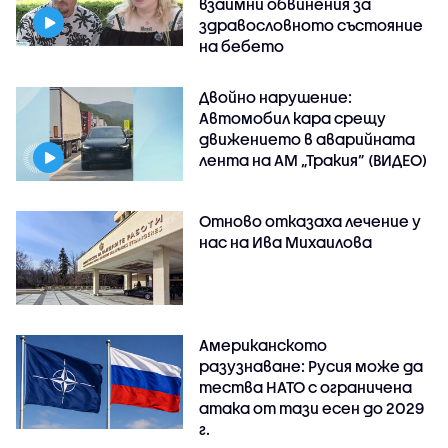
взаимни обвинения за
здравословното състояние
на бебето
Двойно нарушение:
Автомобил кара срещу
движението в аварийната
лента на АМ „Тракия” (ВИДЕО)
Отново отказаха лечение у
нас на Ива Михаилова
Американското
разузнаване: Русия може да
тества НАТО с ограничена
атака от тази есен до 2029
г.