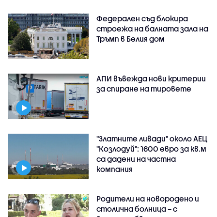
Федерален съд блокира
строежа на балната зала на
Тръмп в Белия дом
АПИ въвежда нови критерии
за спиране на тировете
"Златните ливади" около АЕЦ
"Козлодуй": 1600 евро за кв.м
са дадени на частна
компания
Родители на новородено и
столична болница – с