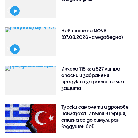
Новините на NOVA
(07.08.2026 - следобедна)
Иззеха 115 кг и 527 литра
опасни и забранени
продукти за растителна
защита
Турски самолети и дронове
навлязоха 17 пъти в Гърция,
стигна се до симулиран
въздушен бой