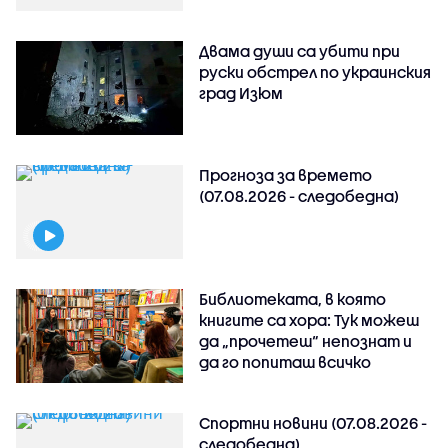
Двама души са убити при
руски обстрeл по украинския
град Изюм
Прогноза за времето
(07.08.2026 - следобедна)
Библиотеката, в която
книгите са хора: Тук можеш
да „прочетеш“ непознат и
да го попиташ всичко
Спортни новини (07.08.2026 -
следобедна)