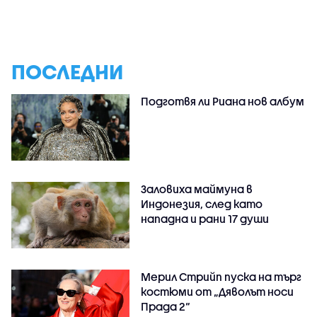
ПОСЛЕДНИ
Подготвя ли Риана нов албум
Заловиха маймуна в
Индонезия, след като
нападна и рани 17 души
Мерил Стрийп пуска на търг
костюми от „Дяволът носи
Прада 2“