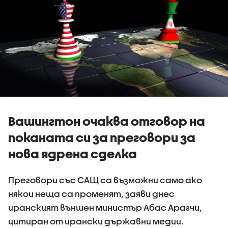
Вашингтон очаква отговор на
поканата си за преговори за
нова ядрена сделка
Преговори със САЩ са възможни само ако
някои неща са променят, заяви днес
иранският външен министър Абас Арагчи,
цитиран от ирански държавни медии.