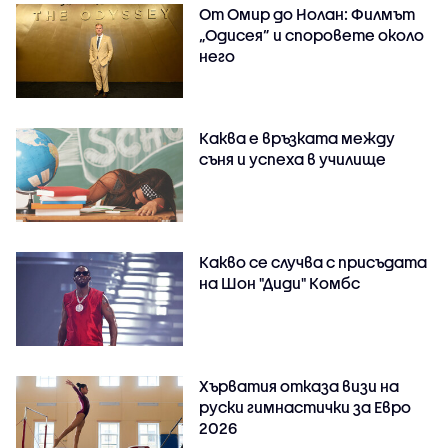
От Омир до Нолан: Филмът
„Одисея” и споровете около
него
Каква е връзката между
съня и успеха в училище
Какво се случва с присъдата
на Шон "Диди" Комбс
Хърватия отказа визи на
руски гимнастички за Евро
2026