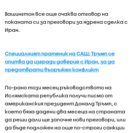
Вашингтон все още очаква отговор на
поканата си за преговори за ядрена сделка с
Иран.
Специалният пратеник на САЩ: Тръмп се
опитва да изгради доверие с Иран, за да
предотврати въоръжен конфликт
По-рано този месец ръководството на
Ислямската република получи писмо от
американския президент Доналд Тръмп, с
което бяха дадени два месеца на страната
да реши дали ще започне нови преговори, или
да бъде подложен на още по-строги санкции