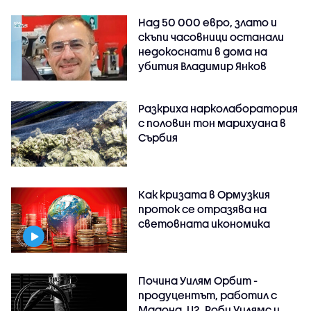
Над 50 000 евро, злато и
скъпи часовници останали
недокоснати в дома на
убития Владимир Янков
Разкриха нарколаборатория
с половин тон марихуана в
Сърбия
Как кризата в Ормузкия
проток се отразява на
световната икономика
Почина Уилям Орбит -
продуцентът, работил с
Мадона, U2, Роби Уилямс и