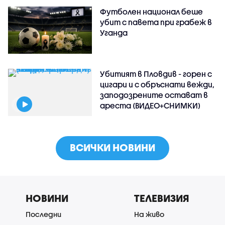
Футболен национал беше
убит с павета при грабеж в
Уганда
Убитият в Пловдив - горен с
цигари и с обръснати вежди,
заподозрените остават в
ареста (ВИДЕО+СНИМКИ)
ВСИЧКИ НОВИНИ
НОВИНИ
ТЕЛЕВИЗИЯ
Последни
На живо