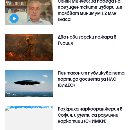
Огнян Минчев: За победа на
президентските избори ще
трябват минимум 1,2 млн.
гласа
Два нови горски пожара в
Гърция
Пентагонът публикува пета
партида досиета за НЛО
(ВИДЕО)
Разкриха наркооранжерия в
София, иззети са различни
наркотици (СНИМКИ)