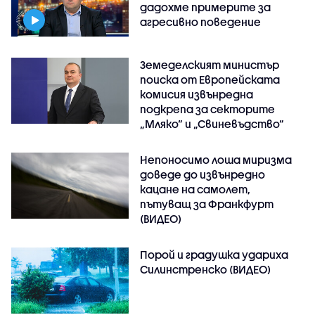
дадохме примерите за
агресивно поведение
Земеделският министър
поиска от Европейската
комисия извънредна
подкрепа за секторите
„Мляко“ и „Свиневъдство“
Непоносимо лоша миризма
доведе до извънредно
кацане на самолет,
пътуващ за Франкфурт
(ВИДЕО)
Порой и градушка удариха
Силинстренско (ВИДЕО)