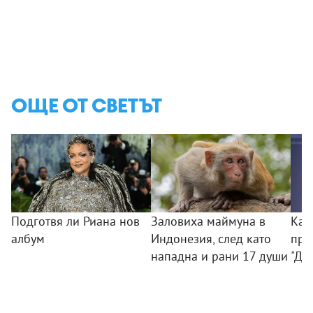
ОЩЕ ОТ СВЕТЪТ
Подготвя ли Риана нов
Заловиха маймуна в
Как
албум
Индонезия, след като
при
нападна и рани 17 души
"Ди