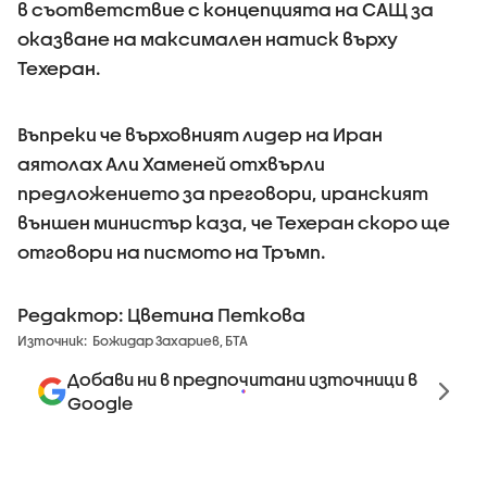
в съответствие с концепцията на САЩ за
оказване на максимален натиск върху
Техеран.
Въпреки че върховният лидер на Иран
аятолах Али Хаменей отхвърли
предложението за преговори, иранският
външен министър каза, че Техеран скоро ще
отговори на писмото на Тръмп.
Редактор: Цветина Петкова
Източник:
Божидар Захариев, БТА
Добави ни в предпочитани източници в
Google