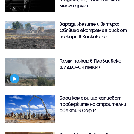
много други
Заради жегите и вятъра:
Обявиха екстремен риск от
пожари в Хасковско
Голям пожар в Пловдивско
(ВИДЕО+СНИМКИ)
Боди камери ще записват
проверките на строителни
обекти в София