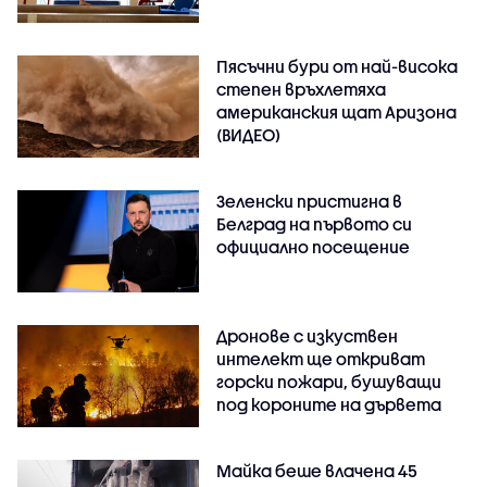
Пясъчни бури от най-висока
степен връхлетяха
американския щат Аризона
(ВИДЕО)
Зеленски пристигна в
Белград на първото си
официално посещение
Дронове с изкуствен
интелект ще откриват
горски пожари, бушуващи
под короните на дървета
Майка беше влачена 45