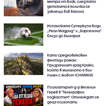
метра от влак, след като
детската ѝ количка се
заклещи във вагона
Испанската Суперкупа води
„Реал Мадрид“ и „Барселона“
близо до България
Като средновековен
фентъзи роман:
Призрачният град Крако,
който в миналото е бил
пълен с живот (СНИМКИ)
Психиатърът д-р Веселин
Герев в "Телеграфно
подкастът": Отглеждат се
деца психопати