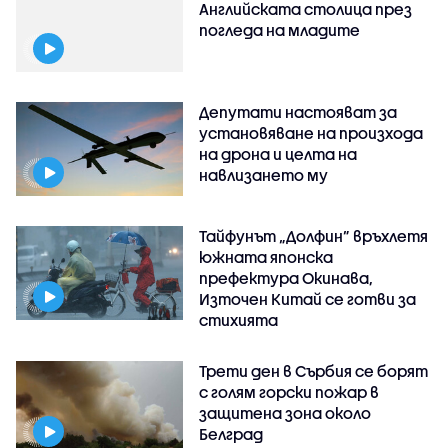
Английската столица през
погледа на младите
Депутати настояват за
установяване на произхода
на дрона и целта на
навлизането му
Тайфунът „Долфин” връхлетя
южната японска
префектура Окинава,
Източен Китай се готви за
стихията
Трети ден в Сърбия се борят
с голям горски пожар в
защитена зона около
Белград