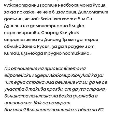
чуждестранни гости е необходимо на Русия,
за да покаже, че не е в изолация. Дипломатът
допълни, че най-важният гост е бил Си
Дзинпин и е демонстрирано близко
партньорство. Според Кючуков
стратегията на Доналд Тръмп да търси
сближаване с Русия, за да я раздели от
Китай, изглежда трудно постижима.
По отношение на присъствието на
европейски лидери Любомир Кючуков каза:
"От една страна има решение на ЕС да не се
участва в такива прояви, от друга страна -
външната политика на всяка държава е
национална. Как се намират
баланси? Външната политика е обща на ЕС