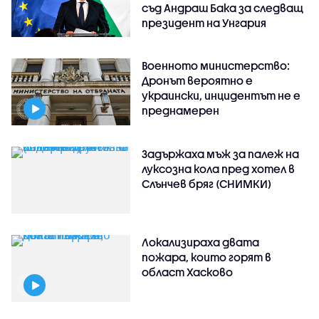
съд Андраш Бака за следващ
президент на Унгария
Военното министерство:
Дронът вероятно е
украински, инцидентът не е
преднамерен
Задържаха мъж за палеж на
луксозна кола пред хотел в
Слънчев бряг (СНИМКИ)
Локализираха двата
пожара, които горят в
област Хасково