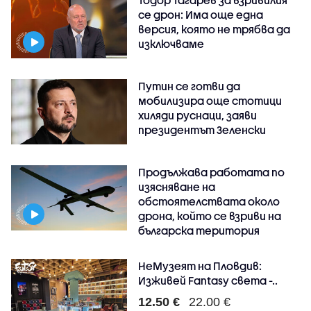
се дрон: Има още една
версия, която не трябва да
изключваме
Путин се готви да
мобилизира още стотици
хиляди руснаци, заяви
президентът Зеленски
Продължава работата по
изясняване на
обстоятелствата около
дрона, който се взриви на
българска територия
НеМузеят на Пловдив:
Изживей Fantasy света -..
12.50 €
22.00 €