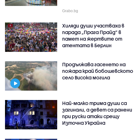
Grabo.bg
Хиляди души участваха в
парада „Прага Прайд“ в
памет на жертвите от
атентата в Берлин
Продължава гасенето на
пожара край бобошевското
село Висока могила
Най-малко трима души са
загинали, а девет са ранени
при руски атаки срещу
Източна Украйна