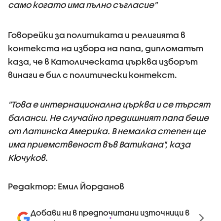
само когато има пълно съгласие"
Говорейки за политиката и религията в
контекста на избора на папа, дипломатът
каза, че в Католическата църква изборът
винаги е бил с политически контекст.
"Това е интернационална църква и се търсят
баланси. Не случайно предишният папа беше
от Латинска Америка. В немалка степен ще
има приемственост във Ватикана", каза
Кючуков.
Редактор: Емил Йорданов
Добави ни в предпочитани източници в