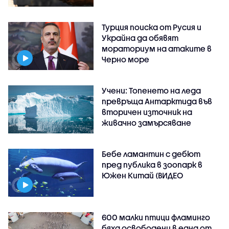
Турция поиска от Русия и
Украйна да обявят
мораториум на атаките в
Черно море
Учени: Топенето на леда
превръща Антарктида във
вторичен източник на
живачно замърсяване
Бебе ламантин с дебют
пред публика в зоопарк в
Южен Китай (ВИДЕО
600 малки птици фламинго
бяха освободени в една от