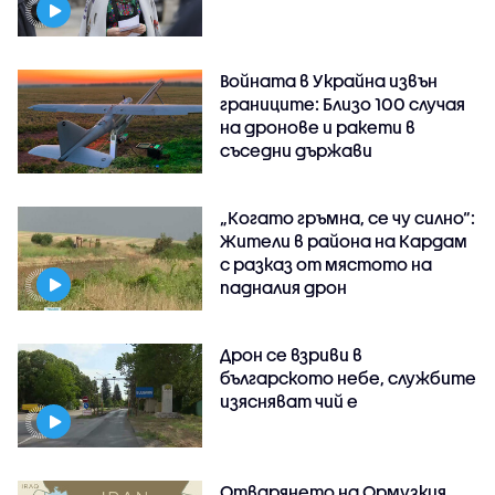
Войната в Украйна извън
границите: Близо 100 случая
на дронове и ракети в
съседни държави
„Когато гръмна, се чу силно“:
Жители в района на Кардам
с разказ от мястото на
падналия дрон
Дрон се взриви в
българското небе, службите
изясняват чий е
Отварянето на Ормузкия