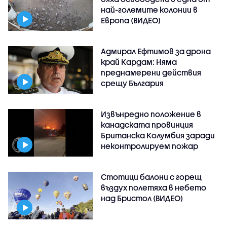
най-големите колонии в
Европа (ВИДЕО)
Адмирал Ефтимов за дрона
край Кардам: Няма
преднамерени действия
срещу България
Извънредно положение в
канадската провинция
Британска Колумбия заради
неконтролируем пожар
Стотици балони с горещ
въздух полетяха в небето
над Бристол (ВИДЕО)