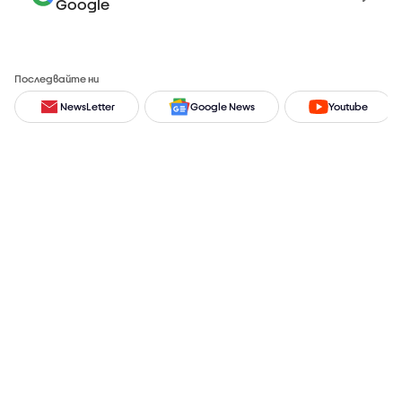
Google
Последвайте ни
NewsLetter
Google News
Youtube