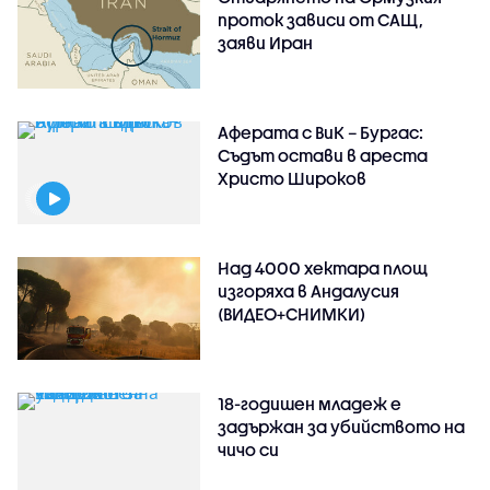
проток зависи от САЩ,
заяви Иран
Аферата с ВиК – Бургас:
Съдът остави в ареста
Христо Широков
Над 4000 хектара площ
изгоряха в Андалусия
(ВИДЕО+СНИМКИ)
18-годишен младеж е
задържан за убийството на
чичо си