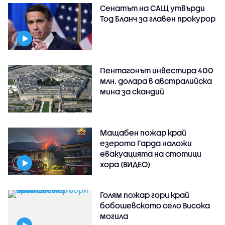
Сенатът на САЩ утвърди
Тод Бланч за главен прокурор
Пентагонът инвестира 400
млн. долара в австралийска
мина за скандий
Мащабен пожар край
езерото Гарда наложи
евакуацията на стотици
хора (ВИДЕО)
Голям пожар гори край
бобошевското село Висока
могила