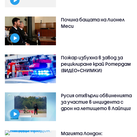
Почина бащата на Лионел
Меси
Пожар избухна в завод за
рециклиране край Ротердам
(ВИДЕО+СНИМКИ)
Русия отхвърли обвиненията
за участие в инцидента с
дрон на летището в Лайпциг
Магията Лондон: