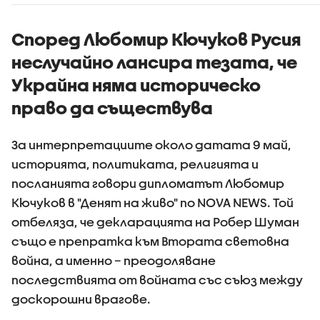
Според Любомир Кючуков Русия
неслучайно лансира тезата, че
Украйна няма историческо
право да съществува
За интерпретациите около датата 9 май,
историята, политиката, религията и
посланията говори дипломатът Любомир
Кючуков в "Денят на живо" по NOVA NEWS. Той
отбеляза, че декларацията на Робер Шуман
също е препратка към Втората световна
война, а именно – преодоляване
последствията от войната със съюз между
доскорошни врагове.