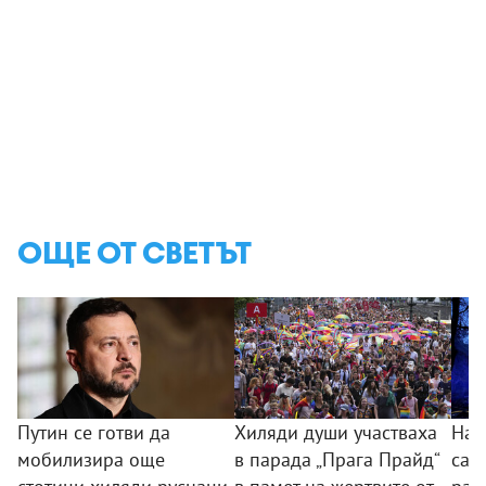
ОЩЕ ОТ СВЕТЪТ
Путин се готви да
Хиляди души участваха
Най
мобилизира още
в парада „Прага Прайд“
са з