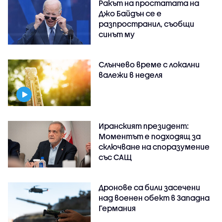
Ракът на простатата на
Джо Байдън се е
разпространил, съобщи
синът му
Слънчево време с локални
валежи в неделя
Иранският президент:
Моментът е подходящ за
сключване на споразумение
със САЩ
Дронове са били засечени
над военен обект в Западна
Германия