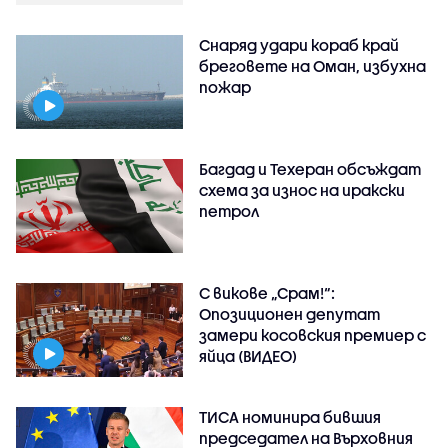
Снаряд удари кораб край
бреговете на Оман, избухна
пожар
Багдад и Техеран обсъждат
схема за износ на иракски
петрол
С викове „Срам!“:
Опозиционен депутат
замери косовския премиер с
яйца (ВИДЕО)
ТИСА номинира бившия
председател на Върховния