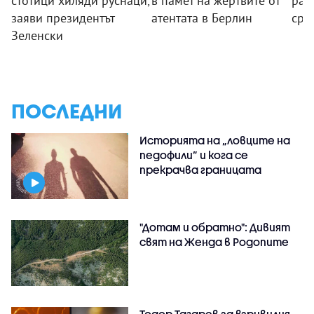
стотици хиляди руснаци,
в памет на жертвите от
ран
заяви президентът
атентата в Берлин
сре
Зеленски
ПОСЛЕДНИ
Историята на „ловците на
педофили” и кога се
прекрачва границата
"Дотам и обратно": Дивият
свят на Женда в Родопите
Тодор Тагарев за взривилия