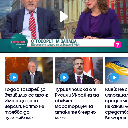
Тодор Тагарев за
Турция поиска от
Киев: Не 
взривилия се дрон:
Русия и Украйна да
изпраща
р
Има още една
обявят
преднам
версия, която не
мораториум на
никакви 
трябва да
атаките в Черно
средства
изключваме
море
България