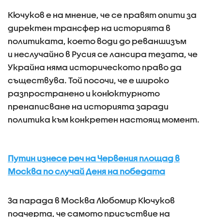
Кючуков е на мнение, че се правят опити за
директен трансфер на историята в
политиката, което води до реваншизъм
и неслучайно в Русия се лансира тезата, че
Украйна няма историческото право да
съществува. Той посочи, че е широко
разпространено и конюктурното
пренаписване на историята заради
политика към конкретен настоящ момент.
Путин изнесе реч на Червения площад в
Москва по случай Деня на победата
За парада в Москва Любомир Кючуков
подчерта, че самото присъствие на