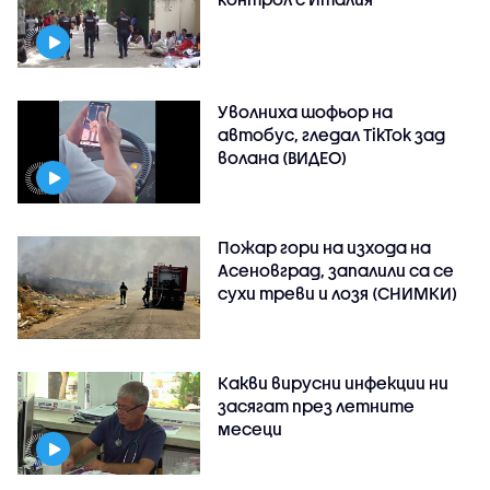
Уволниха шофьор на
автобус, гледал TikTok зад
волана (ВИДЕО)
Пожар гори на изхода на
Асеновград, запалили са се
сухи треви и лозя (СНИМКИ)
Какви вирусни инфекции ни
засягат през летните
месеци