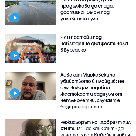
продължава да спада,
достигна 109 см под
условната нула
НАП постави под
наблюдение два фестивала
в Бургаско
Адвокат Марковски за
убийството в Пловдив: Не
съм виждал подобна
жестокост и садизъм от
непълнолетни, случаят е
безпрецедентен
Режисьорът на „Добрият Уил
Хънтинг“ Гас Ван Сант - за
киното, Кърт Кобейн и новия