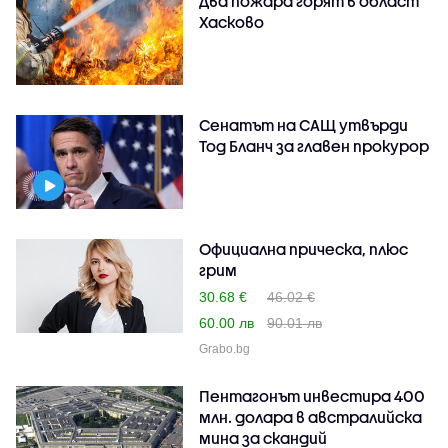
Два пожара горят в област
Хасково
Сенатът на САЩ утвърди
Тод Бланч за главен прокурор
Oфициална прическа, плюс
грим
30.68 €
46.02 €
60.00 лв
90.01 лв
Grabo.bg
Пентагонът инвестира 400
млн. долара в австралийска
мина за скандий