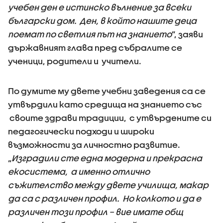
учебен ден е истинско вълнение за всеки
български дом. Ден, в който нашите деца
поемат по светлия път на знанието
”, заяви
държавният глава пред събралите се
ученици, родители и учители.
По думите му двете учебни заведения са се
утвърдили като средища на знанието със
своите здрави традиции, с утвърдените си
педагогически подходи и широки
възможности за личностно развитие.
„
Изградили сте една модерна и прекрасна
екосистема, а именно отлично
съжителство между двете училища, макар
да са с различен профил. Но колкото и да е
различен този профил – вие имате общ