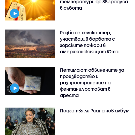
температури до 38 градуса
в събота
Разби се хеликоптер,
участващ в борбата с
горските пожари в
американския щат Юта
Петима от обвинените за
производство и
разпространение на
фентанил остават в
ареста
Подготвя ли Риана нов албум