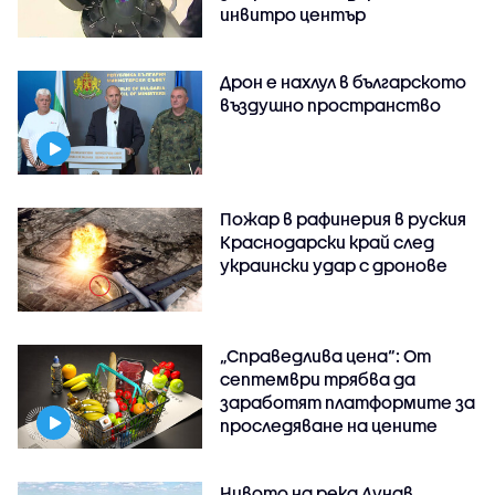
инвитро център
Дрон е нахлул в българското
въздушно пространство
Пожар в рафинерия в руския
Краснодарски край след
украински удар с дронове
„Справедлива цена“: От
септември трябва да
заработят платформите за
проследяване на цените
Нивото на река Дунав