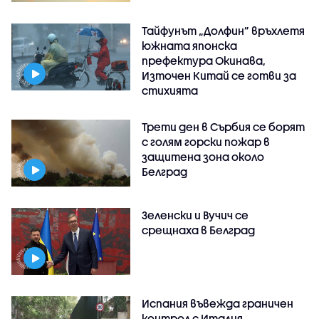
Тайфунът „Долфин” връхлетя
южната японска
префектура Окинава,
Източен Китай се готви за
стихията
Трети ден в Сърбия се борят
с голям горски пожар в
защитена зона около
Белград
Зеленски и Вучич се
срещнаха в Белград
Испания въвежда граничен
контрол с Италия