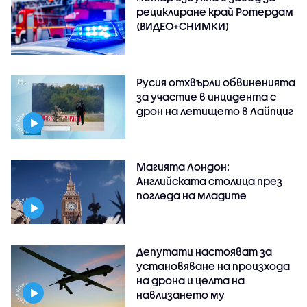
рециклиране край Ротердам
(ВИДЕО+СНИМКИ)
Русия отхвърли обвиненията
за участие в инцидента с
дрон на летището в Лайпциг
Магията Лондон:
Английската столица през
погледа на младите
Депутати настояват за
установяване на произхода
на дрона и целта на
навлизането му