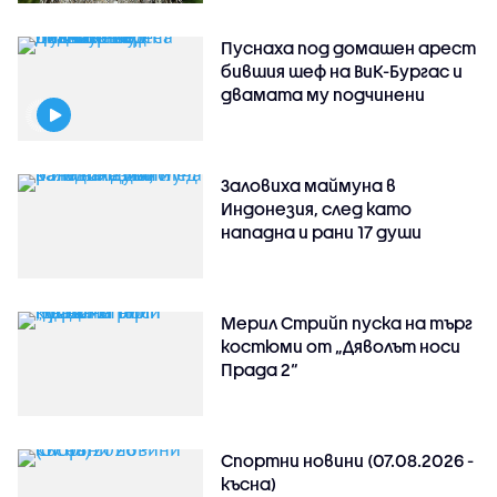
Пуснаха под домашен арест
бившия шеф на ВиК-Бургас и
двамата му подчинени
Заловиха маймуна в
Индонезия, след като
нападна и рани 17 души
Мерил Стрийп пуска на търг
костюми от „Дяволът носи
Прада 2“
Спортни новини (07.08.2026 -
късна)