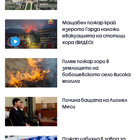
Мащабен пожар край
езерото Гарда наложи
евакуацията на стотици
хора (ВИДЕО)
Голям пожар гори в
землището на
бобошевското село Висока
могила
Почина бащата на Лионел
Меси
Пожар избухна в завод за