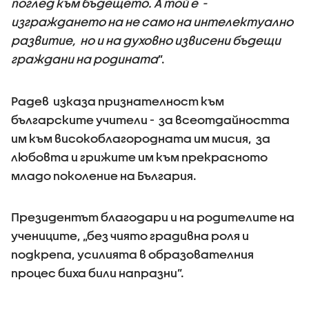
поглед към бъдещето. А той е -
изграждането на не само на интелектуално
развитие, но и на духовно извисени бъдещи
граждани на родината
”.
Радев изказа признателност към
българските учители - за всеотдайността
им към високоблагородната им мисия, за
любовта и грижите им към прекрасното
младо поколение на България.
Президентът благодари и на родителите на
учениците, „без чиято градивна роля и
подкрепа, усилията в образователния
процес биха били напразни”.