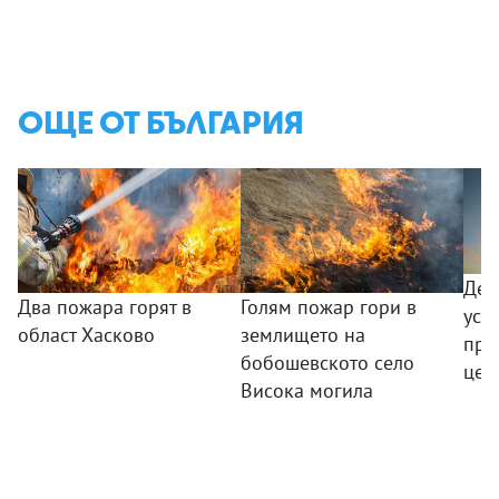
ОЩЕ ОТ БЪЛГАРИЯ
Деп
Два пожара горят в
Голям пожар гори в
уст
област Хасково
землището на
про
бобошевското село
цел
Висока могила