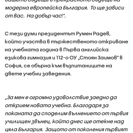
модерна европейска България. То ще зависи
от вас. На добър час
!”.
С тези думи президентът Румен Радев,
който участва в тържественото откриване
на учебната година в Първа английска
езикова гимназия и 112-o ОУ „Стоян Заимов“ в
София, се обърна към възпитаниците на
двете учебни заведения.
„
За мен е огромно удоволствие заедно да
открием новата учебна. Благодаря за
поканата да споделим вълнението от първия
училищен звънец, който днес ще отекне над
цяла България. Защото от поколения първият