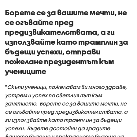
Борете се за вашите мечти, не
се огъвайте пред
предизвикателствата, а ги
използвайте като трамплин за
бъдещи успехи, отправи
пожелане президентът към
учениците
”
Скъпи ученици, пожелавам ви много здраве,
устрем и успех по светлия път към
занятието. Борете се за вашите мечти, не
се огъвайте пред предизвикателствата, а
ги използвайте като трамплин за бъдещи
успехи. Бъдете достойни да градите
вашето бъдеще и прекрасното бъдеще на