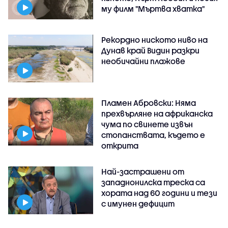
му филм "Мъртва хватка"
Рекордно ниското ниво на
Дунав край Видин разкри
необичайни плажове
Пламен Абровски: Няма
прехвърляне на африканска
чума по свинете извън
стопанствата, където е
открита
Най-застрашени от
западнонилска треска са
хората над 60 години и тези
с имунен дефицит