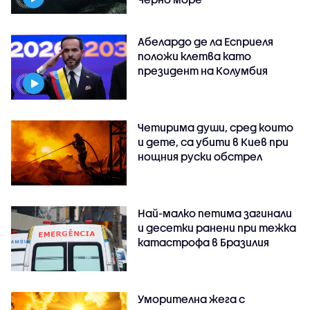
Абелардо де ла Есприеля
положи клетва като
президент на Колумбия
Четирима души, сред които
и дете, са убити в Киев при
нощния руски обстрел
Най-малко петима загинали
и десетки ранени при тежка
катастрофа в Бразилия
Уморителна жега с