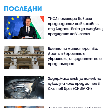
ПОСЛЕДНИ
ТИСА номинира бившия
председател на Върховния
съд Андраш Бака за следващ
президент на Унгария
Военното министерство:
Дронът вероятно е
украински, инцидентът не е
преднамерен
Задържаха мъж за палеж на
луксозна кола пред хотел в
Слънчев бряг (СНИМКИ)