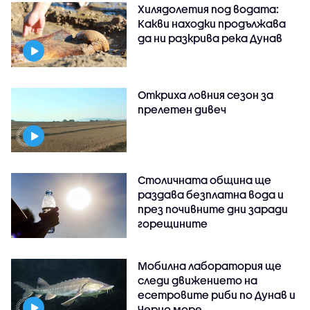
Хилядолетия под водата:
Какви находки продължава
да ни разкрива река Дунав
Откриха ловния сезон за
прелетен дивеч
Столичната община ще
раздава безплатна вода и
през почивните дни заради
горещините
Мобилна лаборатория ще
следи движението на
есетровите риби по Дунав и
Черно море