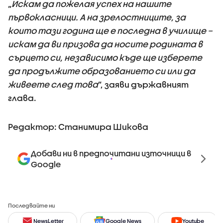
„
Искам да пожелая успех на нашите
първокласници. А на зрелостниците, за
които тази година ще е последна в училище –
искам да ви призова да носите родината в
сърцето си, независимо къде ще изберете
да продължите образованието си или да
живеете след това
”, заяви държавният
глава.
Редактор: Станимира Шикова
Добави ни в предпочитани източници в
Google
Последвайте ни
NewsLetter
Google News
Youtube