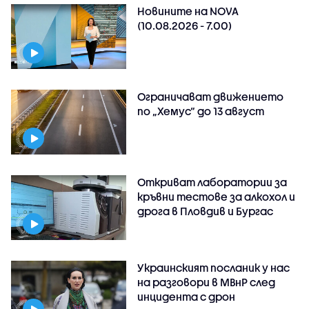
Новините на NOVA
(10.08.2026 - 7.00)
Ограничават движението
по „Хемус“ до 13 август
Откриват лаборатории за
кръвни тестове за алкохол и
дрога в Пловдив и Бургас
Украинският посланик у нас
на разговори в МВнР след
инцидента с дрон