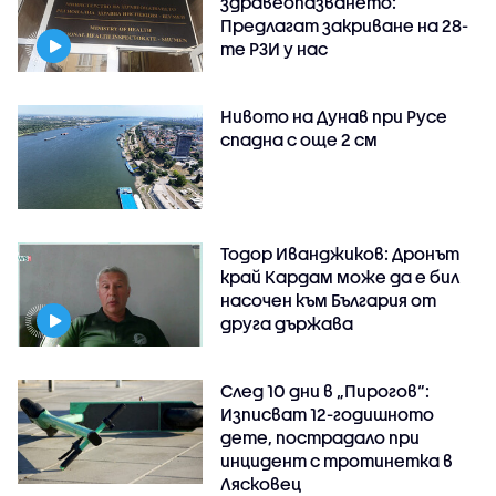
здравеопазването:
Предлагат закриване на 28-
те РЗИ у нас
Нивото на Дунав при Русе
спадна с още 2 см
Тодор Иванджиков: Дронът
край Кардам може да е бил
насочен към България от
друга държава
След 10 дни в „Пирогов“:
Изписват 12-годишното
дете, пострадало при
инцидент с тротинетка в
Лясковец