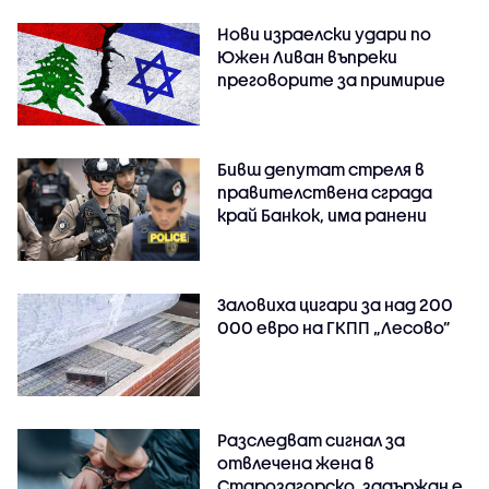
Нови израелски удари по
Южен Ливан въпреки
преговорите за примирие
Бивш депутат стреля в
правителствена сграда
край Банкок, има ранени
Заловиха цигари за над 200
000 евро на ГКПП „Лесово”
Разследват сигнал за
отвлечена жена в
Старозагорско, задържан е