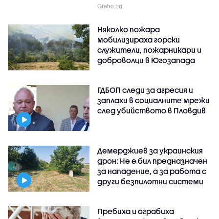
Grabo.bg
Няколко пожара
мобилизираха горски
служители, пожарникари и
доброволци в Югозапада
ГДБОП следи за агресия и
заплахи в социалните мрежи
след убийството в Пловдив
Демерджиев за украинския
дрон: Не е бил предназначен
за нападение, а за работа с
други безпилотни системи
Пребиха и ограбиха