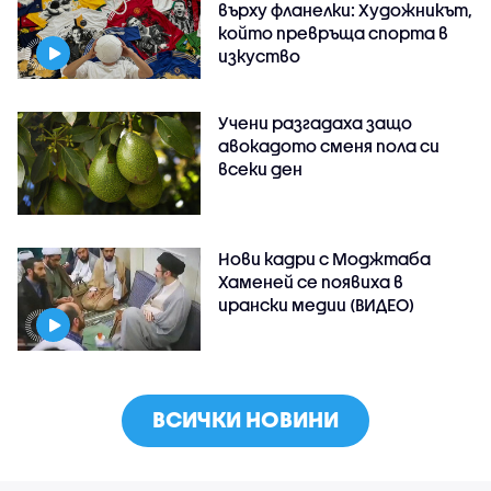
върху фланелки: Художникът,
който превръща спорта в
изкуство
Учени разгадаха защо
авокадото сменя пола си
всеки ден
Нови кадри с Моджтаба
Хаменей се появиха в
ирански медии (ВИДЕО)
ВСИЧКИ НОВИНИ