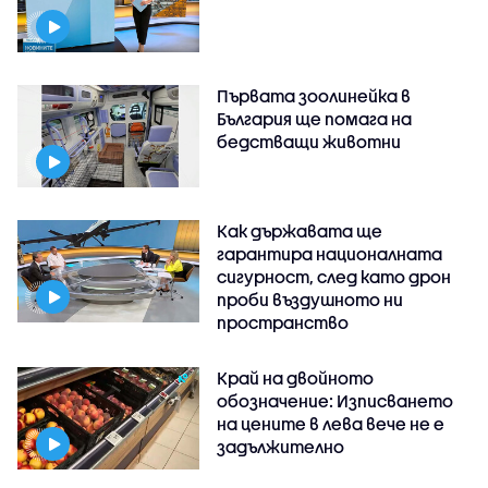
Първата зоолинейка в
България ще помага на
бедстващи животни
Как държавата ще
гарантира националната
сигурност, след като дрон
проби въздушното ни
пространство
Край на двойното
обозначение: Изписването
на цените в лева вече не е
задължително