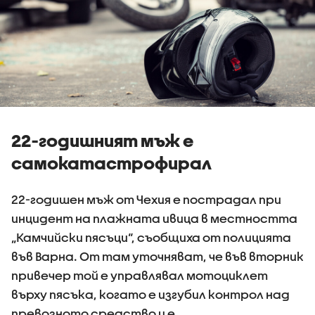
22-годишният мъж е
самокатастрофирал
22-годишен мъж от Чехия е пострадал при
инцидент на плажната ивица в местността
„Камчийски пясъци“, съобщиха от полицията
във Варна. От там уточняват, че във вторник
привечер той е управлявал мотоциклет
върху пясъка, когато е изгубил контрол над
превозното средство и е