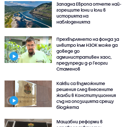
Западна Европа отчете най-
горещите юни и юли в
историята на
наблюденията
Прехвърлянето на фонда за
инвитро към НЗОК може да
доведе до
административен хаос,
предупреди д-р Георги
Стаменов
Какви са възможните
решения след внесените
жалби в Конституционния
съд на опозицията срещу
бюджета
Мащабни реформи в