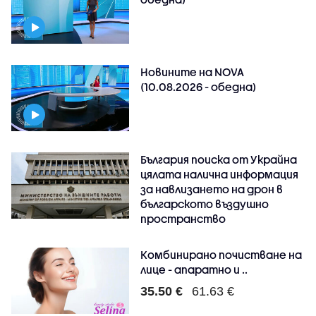
Новините на NOVA
(10.08.2026 - обедна)
България поиска от Украйна
цялата налична информация
за навлизането на дрон в
българското въздушно
пространство
Комбинирано почистване на
лице - апаратно и ..
35.50 €
61.63 €