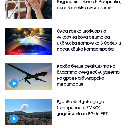
възрастна жена в Добричко,
тя е в тежко състояние
След гонка шофьор на
луксозна кола опита да
изблъска патрулка в София и
предизвика катастрофа
Каква беше реакцията на
властта след навлизането
на дрон на българска
територия
Взривове в завода за
боеприпаси "ЕМКО",
задействаха BG-ALERT