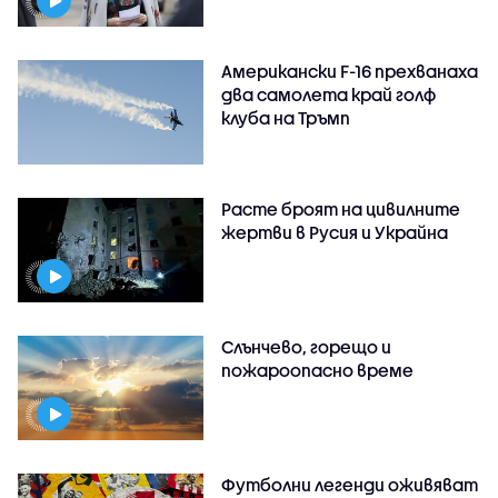
Американски F-16 прехванаха
два самолета край голф
клуба на Тръмп
Расте броят на цивилните
жертви в Русия и Украйна
Слънчево, горещо и
пожароопасно време
Футболни легенди оживяват