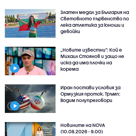
Златен медал за България на
Световното първенство по
лека атлетика за юноши и
девойки
„Новите известни”: Кой е
Михаил Стоянов и защо не
иска да има плочки на
корема
Иран постави условия за
Ормузкия проток. Тръмп:
Водим полупреговори
Новините на NOVA
(10.08.2026 - 9.00)