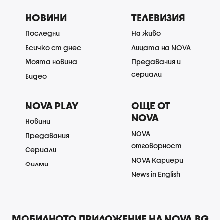
НОВИНИ
ТЕЛЕВИЗИЯ
Последни
На живо
Всичко от днес
Лицата на NOVA
Моята новина
Предавания и
сериали
Видео
NOVA PLAY
ОЩЕ ОТ
NOVA
Новини
NOVA
Предавания
отговорност
Сериали
NOVA Кариери
Филми
News in English
МОБИЛНОТО ПРИЛОЖЕНИЕ НА NOVA.BG