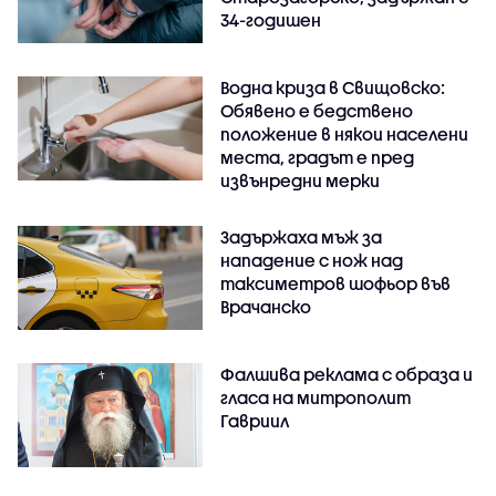
34-годишен
Водна криза в Свищовско:
Обявено е бедствено
положение в някои населени
места, градът е пред
извънредни мерки
Задържаха мъж за
нападение с нож над
таксиметров шофьор във
Врачанско
Фалшива реклама с образа и
гласа на митрополит
Гавриил