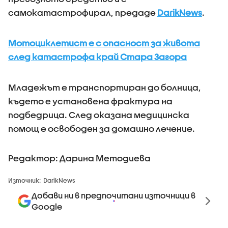
самокатастрофирал, предаде
DarikNews
.
Мотоциклетист е с опасност за живота
след катастрофа край Стара Загора
Младежът е транспортиран до болница,
където е установена фрактура на
подбедрица. След оказана медицинска
помощ е освободен за домашно лечение.
Редактор: Дарина Методиева
Източник:
DarikNews
Добави ни в предпочитани източници в
Google