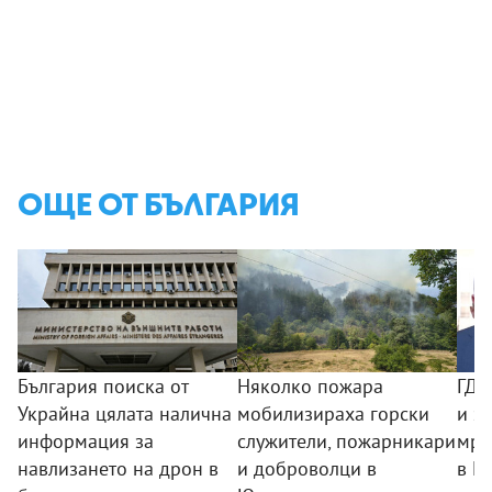
ОЩЕ ОТ БЪЛГАРИЯ
България поиска от
Няколко пожара
ГДБ
Украйна цялата налична
мобилизираха горски
и з
информация за
служители, пожарникари
мре
навлизането на дрон в
и доброволци в
в П