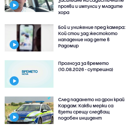
прояви и импулси у младите
хора
Бой и унижение пред камера:
Кой стои зад жестокото
нападение над дете в
Радомир
Прогноза за времето
(10.08.2026 - сутрешна)
След падането на дрон край
Кардам: Какви мерки са
взети срещу следващ
подобен инцидент