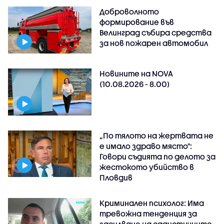
Доброволното
формирование във
Велинград събира средства
за нов пожарен автомобил
Новините на NOVA
(10.08.2026 - 8.00)
„По тялото на жертвата не
е имало здраво място":
Говори съдията по делото за
жестокото убийство в
Пловдив
Криминален психолог: Има
тревожна тенденция за
засилване на садистичните