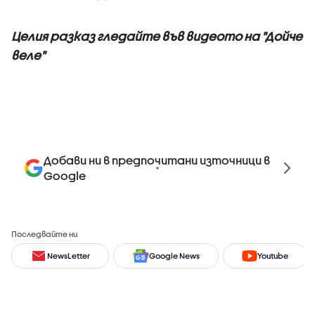
Целия разказ гледайте във видеото на "Дойче
веле"
Добави ни в предпочитани източници в
Google
Последвайте ни
NewsLetter
Google News
Youtube