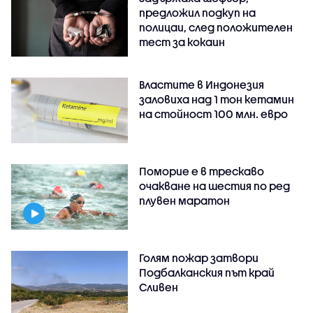
предложил подкуп на
полицаи, след положителен
тест за кокаин
Властите в Индонезия
заловиха над 1 тон кетамин
на стойност 100 млн. евро
Поморие е в трескаво
очакване на шестия по ред
плувен маратон
Голям пожар затвори
Подбалканския път край
Сливен