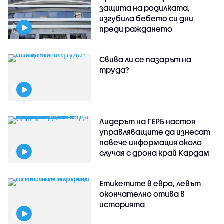
защита на родилката,
изгубила бебето си дни
преди раждането
Свива ли се пазарът на
труда?
Лидерът на ГЕРБ настоя
управляващите да изнесат
повече информация около
случая с дрона край Кардам
Етикетите в евро, левът
окончателно отива в
историята