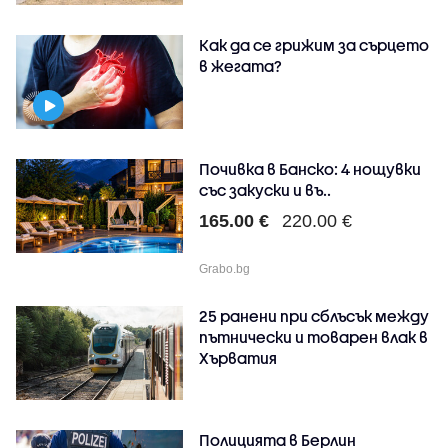
Как да се грижим за сърцето
в жегата?
Почивка в Банско: 4 нощувки
със закуски и въ..
165.00 €
220.00 €
Grabo.bg
25 ранени при сблъсък между
пътнически и товарен влак в
Хърватия
Полицията в Берлин