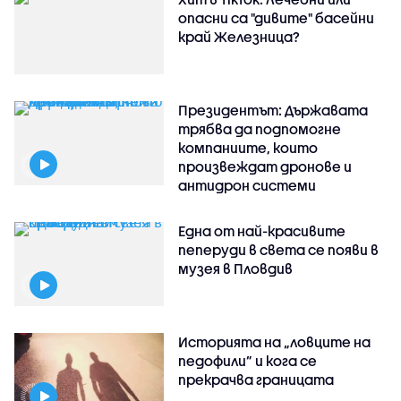
опасни са "дивите" басейни
край Железница?
Президентът: Държавата
трябва да подпомогне
компаниите, които
произвеждат дронове и
антидрон системи
Една от най-красивите
пеперуди в света се появи в
музея в Пловдив
Историята на „ловците на
педофили” и кога се
прекрачва границата