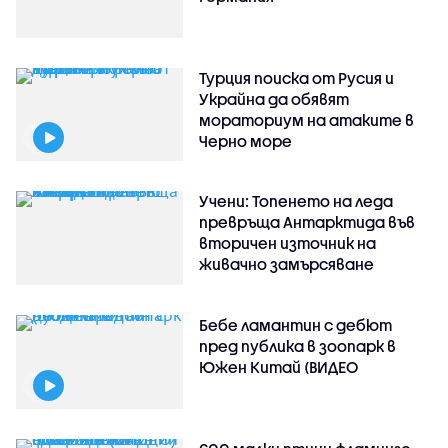
Турция поиска от Русия и
Украйна да обявят
мораториум на атаките в
Черно море
Учени: Топенето на леда
превръща Антарктида във
вторичен източник на
живачно замърсяване
Бебе ламантин с дебют
пред публика в зоопарк в
Южен Китай (ВИДЕО