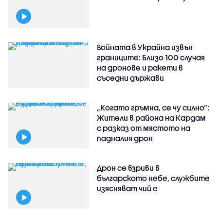
Войната в Украйна извън
границите: Близо 100 случая
на дронове и ракети в
съседни държави
„Когато гръмна, се чу силно“:
Жители в района на Кардам
с разказ от мястото на
падналия дрон
Дрон се взриви в
българското небе, службите
изясняват чий е