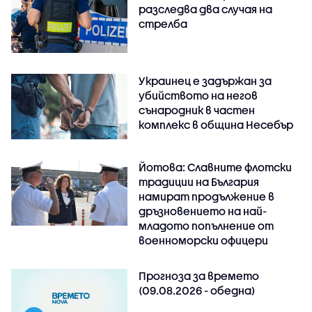
разследва два случая на
стрелба
Украинец е задържан за
убийството на негов
сънародник в частен
комплекс в община Несебър
Йотова: Славните флотски
традиции на България
намират продължение в
дръзновението на най-
младото попълнение от
военноморски офицери
Прогноза за времето
(09.08.2026 - обедна)