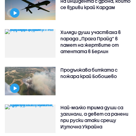
на инцидента с дрона, който
се взриви край Кардам
Хиляди души участваха в
парада „Прага Прайд“ в
памет на жертвите от
атентата в Берлин
Продължава битката с
пожара край Бобошево
Най-малко трима души са
загинали, а девет са ранени
при руски атаки срещу
Източна Украйна