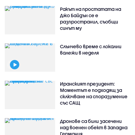
Ракът на простатата на
Джо Байдън се е
разпространил, съобщи
синът му
Слънчево време с локални
валежи в неделя
Иранският президент:
Моментът е подходящ за
сключване на споразумение
със САЩ
Дронове са били засечени
над военен обект в Западна
Германия