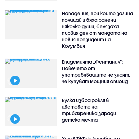
Нападения, при които загина
полицай и бяха ранени
няколко души, белязаха
първия ден от мандата на
новия президент на
Колумбия
Епидемията „Фентанил”:
Повечето от
употребяващите не знаят,
че купуват мощния опиоид
Булка избра рокля в
цветовете на
трибагреника заради
детска мечта
Хит в TikTok: Лечебни или