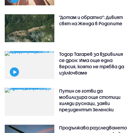
"Дотам и обратно": Дивият
свят на Женда в Родопите
Тодор Тагарев за взривилия
се дрон: Има още една
версия, която не трябва да
изключваме
Путин се готви да
мобилизира още стотици
хиляди руснаци, заяви
президентът Зеленски
Продължава разследването