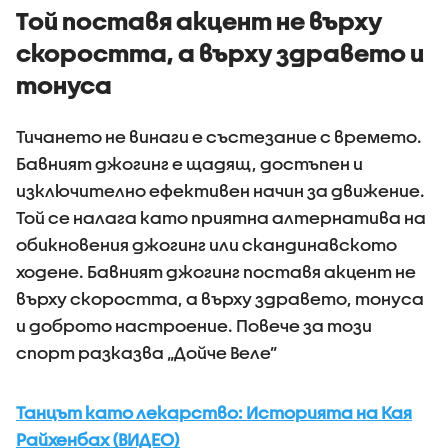
Той поставя акцент не върху
скоростта, а върху здравето и
тонуса
Тичането не винаги е състезание с времето.
Бавният джогинг е щадящ, достъпен и
изключително ефективен начин за движение.
Той се налага като приятна алтернатива на
обикновения джогинг или скандинавското
ходене. Бавният джогинг поставя акцент не
върху скоростта, а върху здравето, тонуса
и доброто настроение. Повече за този
спорт разказва „Дойче Веле”
Танцът като лекарство: Историята на Кая
Райхенбах (ВИДЕО)