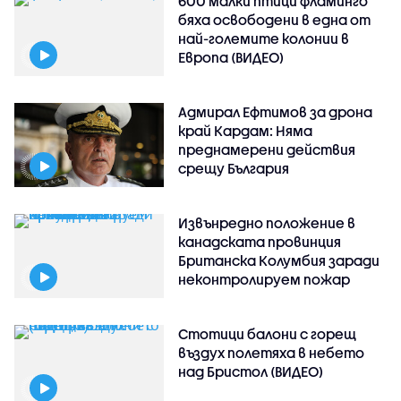
600 малки птици фламинго
бяха освободени в една от
най-големите колонии в
Европа (ВИДЕО)
Адмирал Ефтимов за дрона
край Кардам: Няма
преднамерени действия
срещу България
Извънредно положение в
канадската провинция
Британска Колумбия заради
неконтролируем пожар
Стотици балони с горещ
въздух полетяха в небето
над Бристол (ВИДЕО)