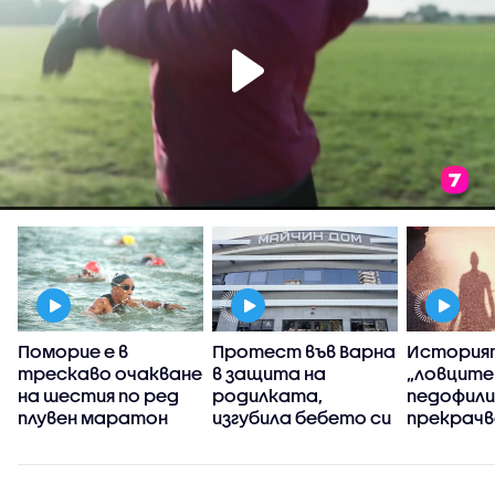
Поморие е в
Протест във Варна
История
трескаво очакване
в защита на
„ловците
на шестия по ред
родилката,
педофили”
плувен маратон
изгубила бебето си
прекрачв
дни преди
граница
раждането