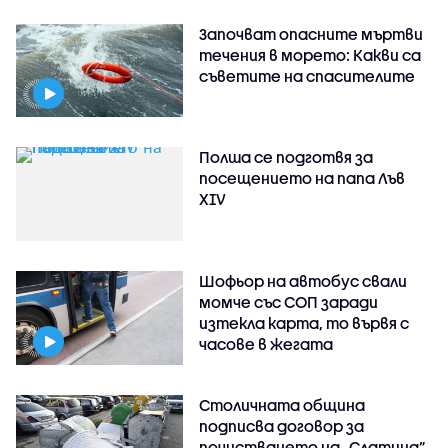
Започват опасните мъртви
течения в морето: Какви са
съветите на спасителите
Полша се подготвя за
посещението на папа Лъв
XIV
Шофьор на автобус свали
момче със СОП заради
изтекла карта, то вървя с
часове в жегата
Столичната община
подписва договор за
почистването на „Слатина”,