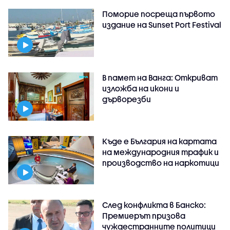
Поморие посреща първото
издание на Sunset Port Festival
В памет на Ванга: Откриват
изложба на икони и
дърворезби
Къде е България на картата
на международния трафик и
производство на наркотици
След конфликта в Банско:
Премиерът призова
чуждестранните политици