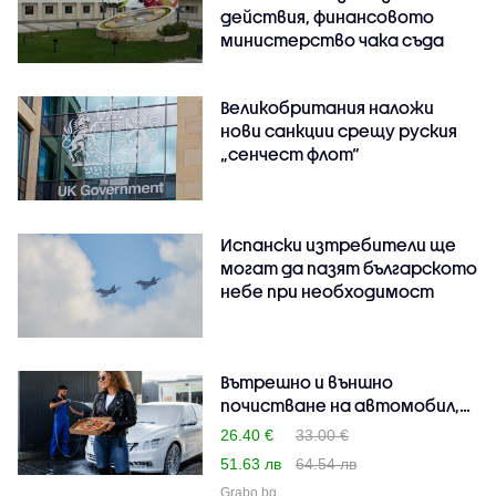
действия, финансовото
министерство чака съда
Великобритания наложи
нови санкции срещу руския
„сенчест флот“
Испански изтребители ще
могат да пазят българското
небе при необходимост
Вътрешно и външно
почистване на автомобил,
п..
26.40 €
33.00 €
51.63 лв
64.54 лв
Grabo.bg