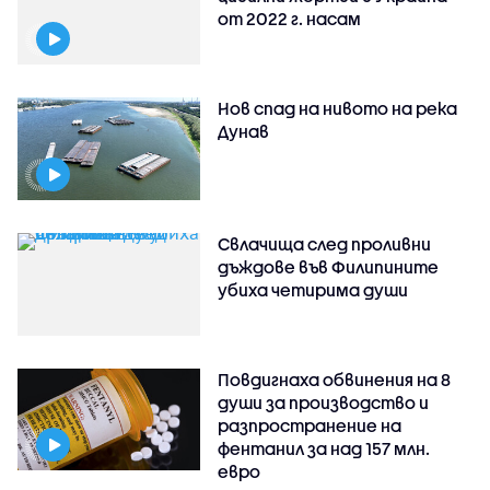
от 2022 г. насам
Нов спад на нивото на река
Дунав
Свлачища след проливни
дъждове във Филипините
убиха четирима души
Повдигнаха обвинения на 8
души за производство и
разпространение на
фентанил за над 157 млн.
евро