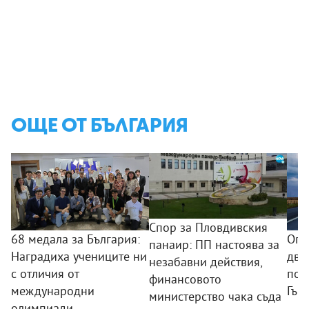
ОЩЕ ОТ БЪЛГАРИЯ
Спор за Пловдивския
68 медала за България:
Огр
панаир: ПП настоява за
Наградиха учениците ни
дви
незабавни действия,
с отличия от
по 
финансовото
международни
Гър
министерство чака съда
олимпиади