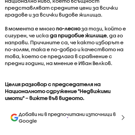
национално ниво, което всъщност
представляват средните цени за всички
градове и за всички видове жилища.
В момента е много
по-лесно
за този, който е
сигурен, че иска
да придобие жилище
, да го
направи. Причините са, че както изборът е
по-голям, така е по-добро и качеството на
това, което се предлага в сравнение с
предни години, на мнение е Иван Велков.
Целия разговор с председателя на
Националното сдружение "Недвижими
имоти" – вижте във видеото.
Добави ни в предпочитани източници в
Google