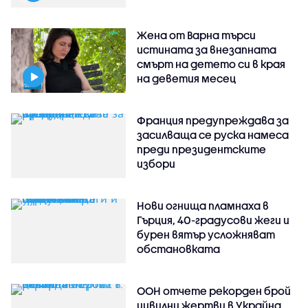
Жена от Варна търси
истината за внезапната
смърт на детето си в края
на деветия месец
Франция предупреждава за
засилваща се руска намеса
преди президентските
избори
Нови огнища пламнаха в
Гърция, 40-градусови жеги и
бурен вятър усложняват
обстановката
ООН отчете рекорден брой
цивилни жертви в Украйна