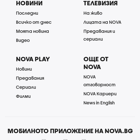
НОВИНИ
ТЕЛЕВИЗИЯ
Последни
На живо
Всичко от днес
Лицата на NOVA
Моята новина
Предавания и
сериали
Видео
NOVA PLAY
ОЩЕ ОТ
NOVA
Новини
NOVA
Предавания
отговорност
Сериали
NOVA Кариери
Филми
News in English
МОБИЛНОТО ПРИЛОЖЕНИЕ НА NOVA.BG