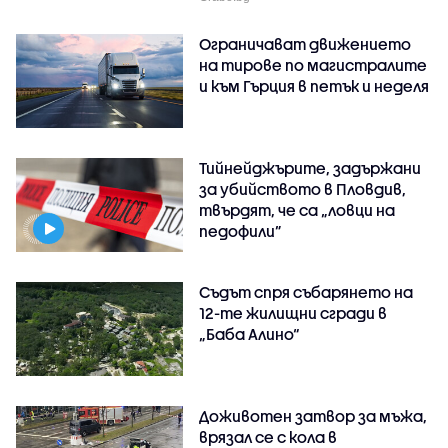
Ограничават движението
на тирове по магистралите
и към Гърция в петък и неделя
Тийнейджърите, задържани
за убийството в Пловдив,
твърдят, че са „ловци на
педофили”
Съдът спря събарянето на
12-те жилищни сгради в
„Баба Алино“
Доживотен затвор за мъжа,
врязал се с кола в