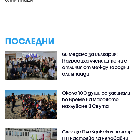
ПОСЛЕДНИ
68 медала за България:
Наградиха учениците ни с
отличия от международни
олимпиади
Около 100 души са загинали
по време на масовото
нахлуване в Сеута
Спор за Пловдивския панаир:
ПП настоява за незабавни