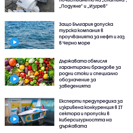
„Подуяне” и „Изгрев”
Защо България допуска
турска компания в
проучванията за нефт и газ
в Черно море
Държавата обмисля
гарантирани брандове за
родни стоки и специално
обозначение за
заведенията
Експерти предупредиха за
изкривена конкуренция в IT
сектора и пропуски в
киберсигурността на
държавата