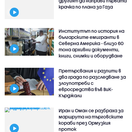
другият да направи първата
крачка по плана за Газа
Институтът по история на
българските емигранти в
Северна Америка - близо 60
тона архивни документи,
книги, снимки и оборудване
Претърсвания и разпити в
два града по разследване за
злоупотреби с
евросредства във ВиК-
Кърджали
Иран и Оман се разбраха за
маршрута на търговските
кораби през Ормузкия
проток