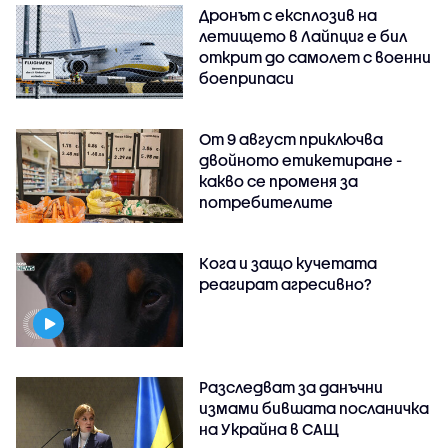
Дронът с експлозив на
летището в Лайпциг е бил
открит до самолет с военни
боеприпаси
От 9 август приключва
двойното етикетиране -
какво се променя за
потребителите
Кога и защо кучетата
реагират агресивно?
Разследват за данъчни
измами бившата посланичка
на Украйна в САЩ