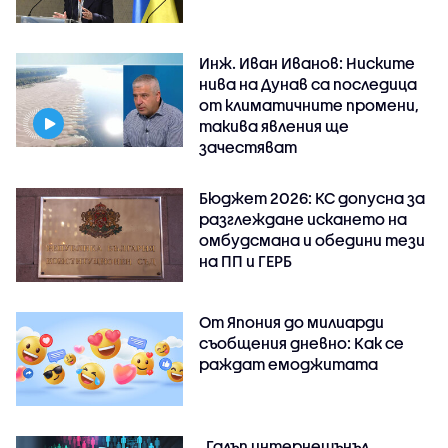
Инж. Иван Иванов: Ниските
нива на Дунав са последица
от климатичните промени,
такива явления ще
зачестяват
Бюджет 2026: КС допусна за
разглеждане искането на
омбудсмана и обедини тези
на ПП и ГЕРБ
От Япония до милиарди
съобщения дневно: Как се
раждат емоджитата
„Галъп интернешънъл