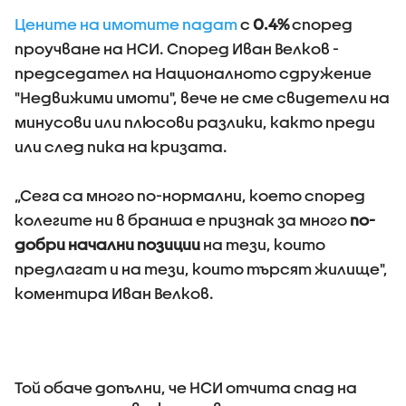
Цените на имотите падат
с
0.4%
според
проучване на НСИ. Според Иван Велков -
председател на Националното сдружение
"Недвижими имоти", вече не сме свидетели на
минусови или плюсови разлики, както преди
или след пика на кризата.
„Сега са много по-нормални, което според
колегите ни в бранша е признак за много
по-
добри начални позиции
на тези, които
предлагат и на тези, които търсят жилище",
коментира Иван Велков.
Той обаче допълни, че НСИ отчита спад на