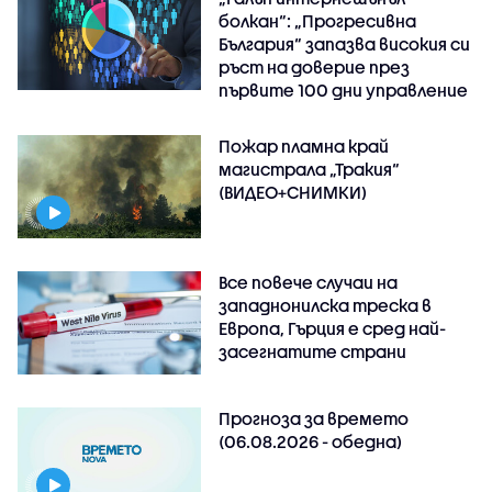
болкан“: „Прогресивна
България“ запазва високия си
ръст на доверие през
първите 100 дни управление
Пожар пламна край
магистрала „Тракия“
(ВИДЕО+СНИМКИ)
Все повече случаи на
западнонилска треска в
Европа, Гърция е сред най-
засегнатите страни
Прогноза за времето
(06.08.2026 - обедна)