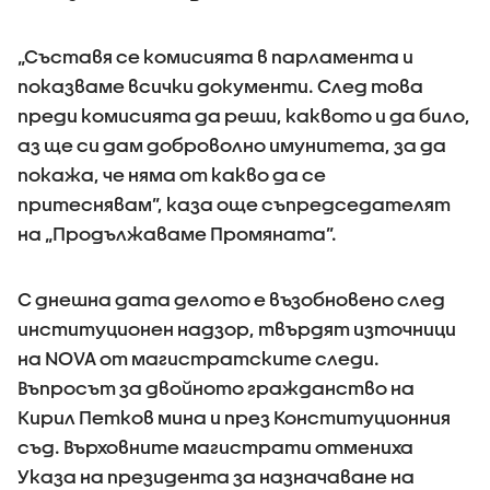
„Съставя се комисията в парламента и
показваме всички документи. След това
преди комисията да реши, каквото и да било,
аз ще си дам доброволно имунитета, за да
покажа, че няма от какво да се
притеснявам”, каза още съпредседателят
на „Продължаваме Промяната”.
С днешна дата делото е възобновено след
институционен надзор, твърдят източници
на NOVA от магистратските следи.
Въпросът за двойното гражданство на
Кирил Петков мина и през Конституционния
съд. Върховните магистрати отмениха
Указа на президента за назначаване на