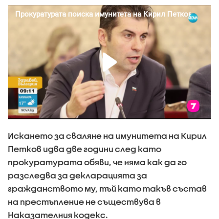
Искането за сваляне на имунитета на Кирил
Петков идва две години след като
прокуратурата обяви, че няма как да го
разследва за декларацията за
гражданството му, тъй като такъв състав
на престъпление не съществува в
Наказателния кодекс.