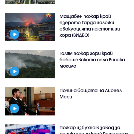
Мащабен пожар край
езерото Гарда наложи
евакуацията на стотици
хора (ВИДЕО)
Голям пожар гори край
бобошевското село Висока
могила
Почина бащата на Лионел
Меси
Пожар избухна в завод за
рециклиране край Ротердам