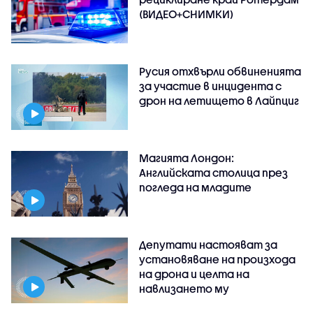
(ВИДЕО+СНИМКИ)
Русия отхвърли обвиненията
за участие в инцидента с
дрон на летището в Лайпциг
Магията Лондон:
Английската столица през
погледа на младите
Депутати настояват за
установяване на произхода
на дрона и целта на
навлизането му