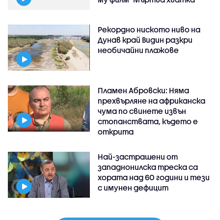
Рекордно ниското ниво на
Дунав край Видин разкри
необичайни плажове
Пламен Абровски: Няма
прехвърляне на африканска
чума по свинете извън
стопанствата, където е
открита
Най-застрашени от
западнонилска треска са
хората над 60 години и тези
с имунен дефицит