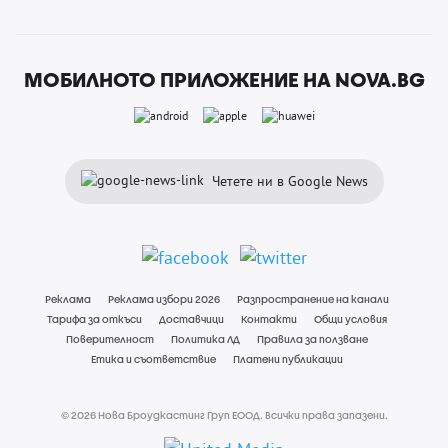
МОБИЛНОТО ПРИЛОЖЕНИЕ НА NOVA.BG
Четете ни в Google News
Реклама
Реклама избори 2026
Разпространение на канали
Тарифа за откъси
Доставчици
Контакти
Общи условия
Поверителност
Политика ЛД
Правила за ползване
Етика и съответствие
Платени публикации
© 2026 Нова Броудкастинг Груп ЕООД. Всички права запазени.