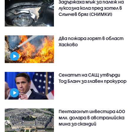
Задържаха мъж за палеж на
луксозна кола пред хотел в
Слънчев бряг (СНИМКИ)
Два пожара горят в област
Хасково
Сенатът на САЩ утвърди
Тод Бланч за главен прокурор
Пентагонът инвестира 400
млн. долара в австралийска
мина за скандий