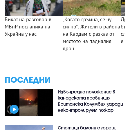
Викат на разговор в
„Когато гръмна, се чу
Дро
МВнР посланика на
силно“: Жители в района
бъл
Украйна у нас
на Кардам с разказ от
слу
мястото на падналия
е
дрон
ПОСЛЕДНИ
Извънредно положение в
канадската провинция
Британска Колумбия заради
неконтролируем пожар
Стотици балони с горещ