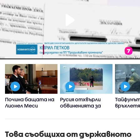
Почина бащата на
Русия отхвърли
Тайфунът
Лионел Меси
обвиненията за
връхлет
участие в
японска
инцидента с дрон
префект
на летището в
Окинава,
Лайпциг
Китай се 
Това съобщиха от държавното
стихият