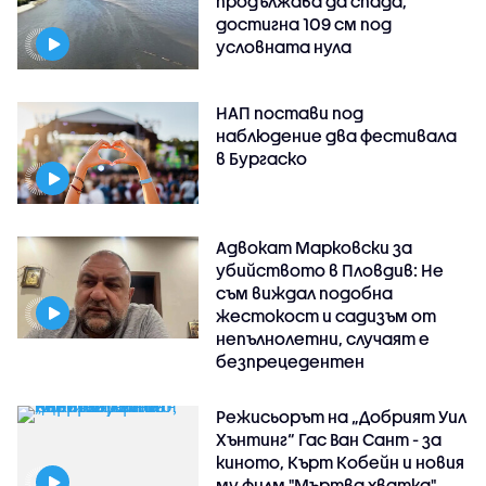
продължава да спада,
достигна 109 см под
условната нула
НАП постави под
наблюдение два фестивала
в Бургаско
Адвокат Марковски за
убийството в Пловдив: Не
съм виждал подобна
жестокост и садизъм от
непълнолетни, случаят е
безпрецедентен
Режисьорът на „Добрият Уил
Хънтинг“ Гас Ван Сант - за
киното, Кърт Кобейн и новия
му филм "Мъртва хватка"