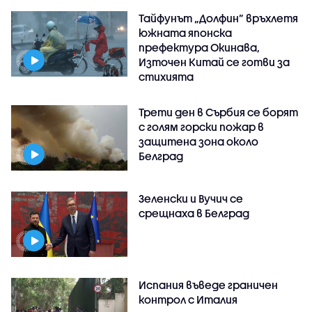
Тайфунът „Долфин” връхлетя
южната японска
префектура Окинава,
Източен Китай се готви за
стихията
Трети ден в Сърбия се борят
с голям горски пожар в
защитена зона около
Белград
Зеленски и Вучич се
срещнаха в Белград
Испания въведе граничен
контрол с Италия