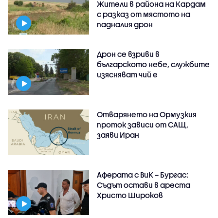
Жители в района на Кардам
с разказ от мястото на
падналия дрон
Дрон се взриви в
българското небе, службите
изясняват чий е
Отварянето на Ормузкия
проток зависи от САЩ,
заяви Иран
Аферата с ВиК – Бургас:
Съдът остави в ареста
Христо Широков