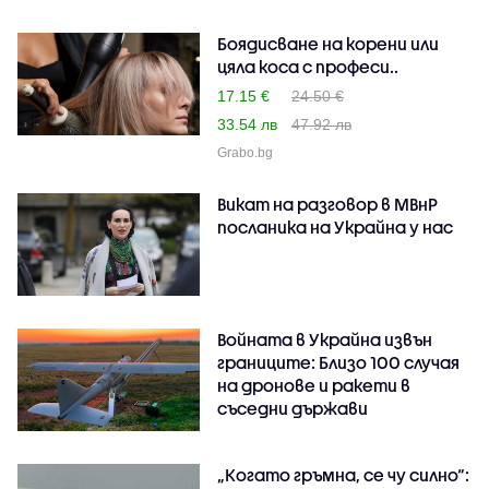
Боядисване на корени или
цяла коса с професи..
17.15 €
24.50 €
33.54 лв
47.92 лв
Grabo.bg
Викат на разговор в МВнР
посланика на Украйна у нас
Войната в Украйна извън
границите: Близо 100 случая
на дронове и ракети в
съседни държави
„Когато гръмна, се чу силно“: