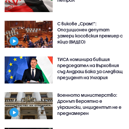
петрол
С викове „Срам!“:
Опозиционен депутат
замери косовския премиер с
яйца (ВИДЕО)
ТИСА номинира бившия
председател на Върховния
съд Андраш Бака за следващ
президент на Унгария
Военното министерство:
Дронът вероятно е
украински, инцидентът не е
преднамерен