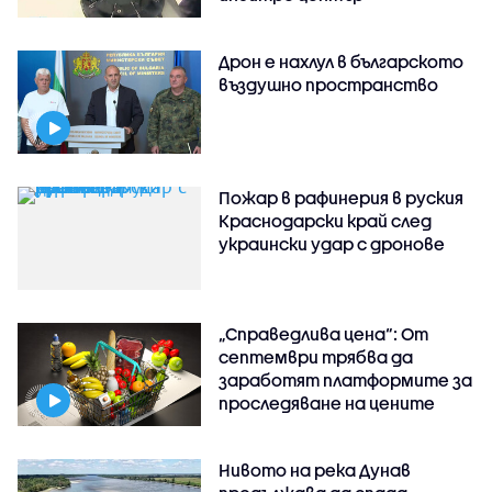
Дрон е нахлул в българското
въздушно пространство
Пожар в рафинерия в руския
Краснодарски край след
украински удар с дронове
„Справедлива цена“: От
септември трябва да
заработят платформите за
проследяване на цените
Нивото на река Дунав