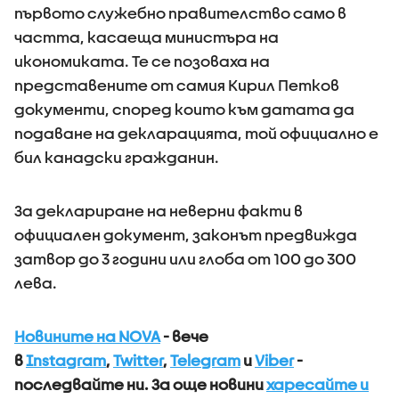
първото служебно правителство само в
частта, касаеща министъра на
икономиката. Те се позоваха на
представените от самия Кирил Петков
документи, според които към датата да
подаване на декларацията, той официално е
бил канадски гражданин.
За деклариране на неверни факти в
официален документ, законът предвижда
затвор до 3 години или глоба от 100 до 300
лева.
Новините на NOVA
- вече
в
Instagram
,
Twitter
,
Telegram
и
Viber
-
последвайте ни.
За още новини
харесайте и