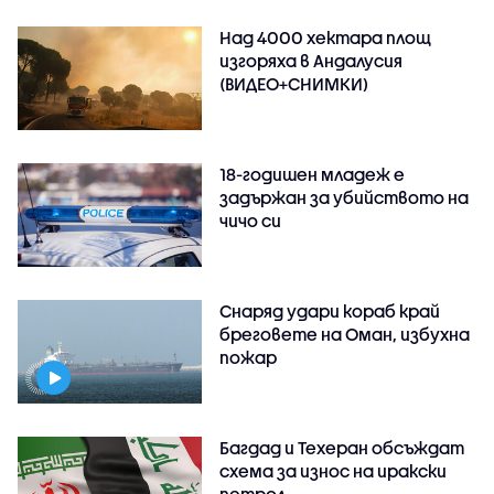
Над 4000 хектара площ
изгоряха в Андалусия
(ВИДЕО+СНИМКИ)
18-годишен младеж е
задържан за убийството на
чичо си
Снаряд удари кораб край
бреговете на Оман, избухна
пожар
Багдад и Техеран обсъждат
схема за износ на иракски