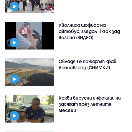
Уволниха шофьор на
автобус, гледал TikTok зад
волана (ВИДЕО)
Овладян е пожарът край
Асеновград (СНИМКИ)
Какви вирусни инфекции ни
засягат през летните
месеци