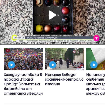
Хиляди участваха в
Испания въведе
Испания 
парада „Прага
граничен контрол с
ответни 
Прайд“ в памет на
Италия
Италия з
жертвите от
гранични
т
атентата в Берлин
между д
държави