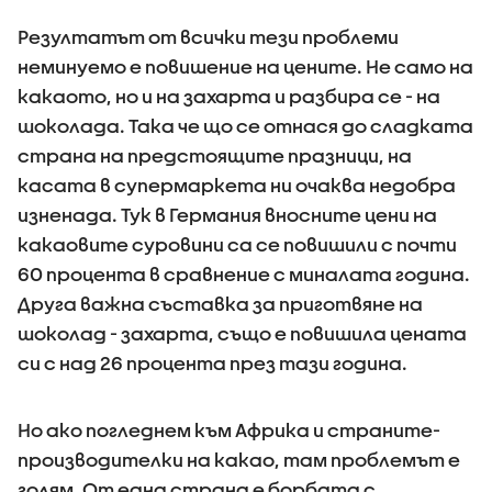
Резултатът от всички тези проблеми
неминуемо е повишение на цените. Не само на
какаото, но и на захарта и разбира се - на
шоколада. Така че що се отнася до сладката
страна на предстоящите празници, на
касата в супермаркета ни очаква недобра
изненада. Тук в Германия вносните цени на
какаовите суровини са се повишили с почти
60 процента в сравнение с миналата година.
Друга важна съставка за приготвяне на
шоколад - захарта, също е повишила цената
си с над 26 процента през тази година.
Но ако погледнем към Африка и страните-
производителки на какао, там проблемът е
голям. От една страна е борбата с