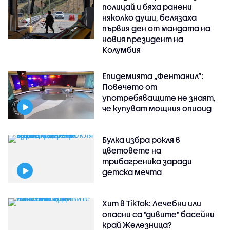
полицай и бяха ранени
няколко души, белязаха
първия ден от мандата на
новия президент на
Колумбия
Епидемията „Фентанил”:
Повечето от
употребяващите не знаят,
че купуват мощния опиоид
Булка избра рокля в
цветовете на
трибагреника заради
детска мечта
Хит в TikTok: Лечебни или
опасни са "дивите" басейни
край Железница?