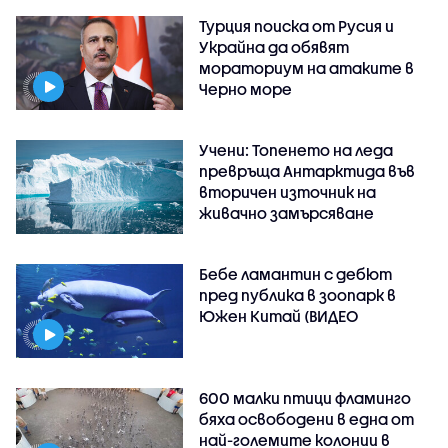
Турция поиска от Русия и
Украйна да обявят
мораториум на атаките в
Черно море
Учени: Топенето на леда
превръща Антарктида във
вторичен източник на
живачно замърсяване
Бебе ламантин с дебют
пред публика в зоопарк в
Южен Китай (ВИДЕО
600 малки птици фламинго
бяха освободени в една от
най-големите колонии в