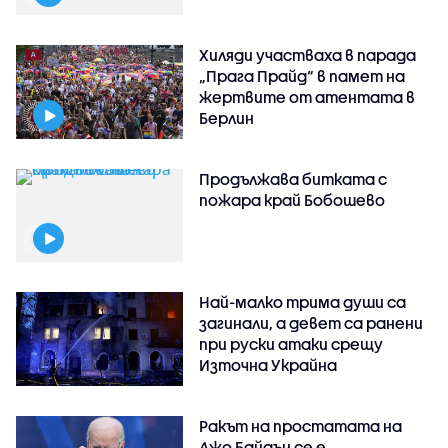
Хиляди участваха в парада
„Прага Прайд“ в памет на
жертвите от атентата в
Берлин
Продължава битката с
пожара край Бобошево
Най-малко трима души са
загинали, а девет са ранени
при руски атаки срещу
Източна Украйна
Ракът на простатата на
Джо Байдън се е