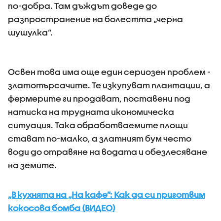
по-добра. Там дъждът доведе до
разпространение на болестта „черна
шушулка“.
Освен това има още един сериозен проблем -
златотърсачите. Те изкупуват плантации, а
фермерите ги продават, поставени под
натиска на трудната икономическа
ситуация. Така обработваемите площи
стават по-малко, а златният бум често
води до отравяне на водата и обезлесяване
на земите.
„В кухнята на „На кафе”: Как да си приготвим
кокосова бомба (ВИДЕО)