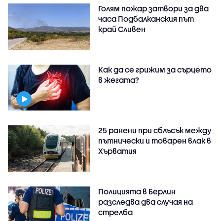
Голям пожар затвори за два
часа Подбалканския път
край Сливен
Как да се грижим за сърцето
в жегата?
25 ранени при сблъсък между
пътнически и товарен влак в
Хърватия
Полицията в Берлин
разследва два случая на
стрелба