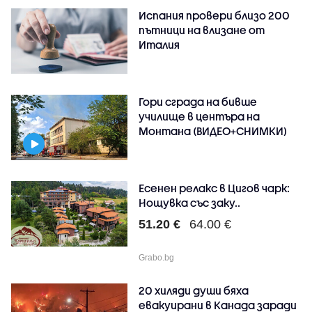
Испания провери близо 200
пътници на влизане от
Италия
Гори сграда на бивше
училище в центъра на
Монтана (ВИДЕО+СНИМКИ)
Есенен релакс в Цигов чарк:
Нощувка със заку..
51.20 €
64.00 €
Grabo.bg
20 хиляди души бяха
евакуирани в Канада заради