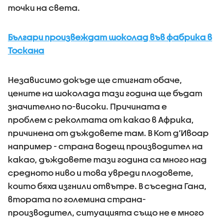
точки на света.
Българи произвеждат шоколад във фабрика в
Тоскана
Независимо докъде ще стигнат обаче,
цените на шоколада тази година ще бъдат
значително по-високи. Причината е
проблем с реколтата от какао в Африка,
причинена от дъждовете там. В Кот д’Ивоар
например - страна водещ производител на
какао, дъждовете тази година са много над
средното ниво и това увреди плодовете,
които бяха изгнили отвътре. В съседна Гана,
втората по големина страна-
производител, ситуацията също не е много