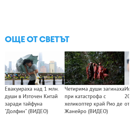
ОЩЕ ОТ СВЕТЪТ
Евакуираха над 1 млн.
Четирима души загинаха
Исп
души в Източен Китай
при катастрофа с
200
заради тайфуна
хеликоптер край Рио де
от 
"Долфин" (ВИДЕО)
Жанейро (ВИДЕО)