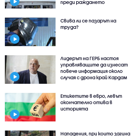
преди раждането
Свива ли се пазарът на
труда?
Лидерът на ГЕРБ настоя
управляващите да изнесат
повече информация около
случая с дрона край Кардам
Етикетите в евро, левът
окончателно отива в
историята
Нападения, при които загина