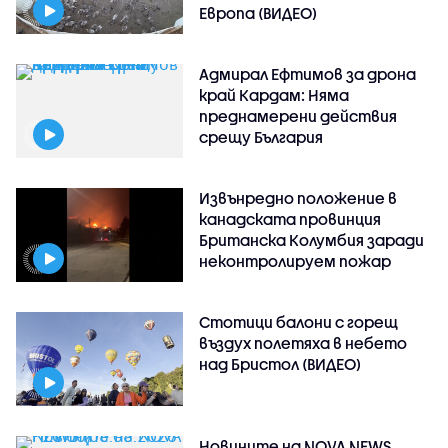
Европа (ВИДЕО)
Адмирал Ефтимов за дрона
край Кардам: Няма
преднамерени действия
срещу България
Извънредно положение в
канадската провинция
Британска Колумбия заради
неконтролируем пожар
Стотици балони с горещ
въздух полетяха в небето
над Бристол (ВИДЕО)
Новините на NOVA NEWS