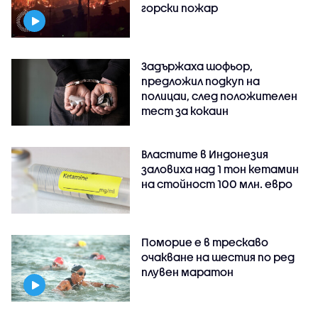
горски пожар
Задържаха шофьор,
предложил подкуп на
полицаи, след положителен
тест за кокаин
Властите в Индонезия
заловиха над 1 тон кетамин
на стойност 100 млн. евро
Поморие е в трескаво
очакване на шестия по ред
плувен маратон