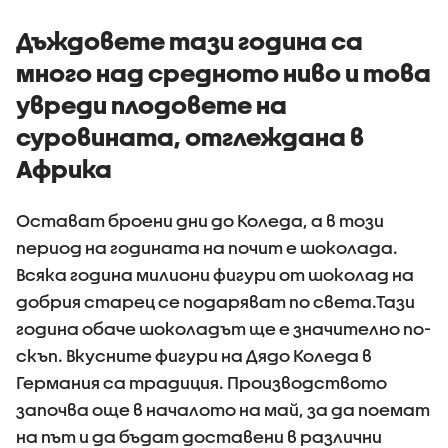
Дъждовете тази година са
много над средното ниво и това
увреди плодовете на
суровината, отглеждана в
Африка
Остават броени дни до Коледа, a в този
период на годината на почит е шоколада.
Всяка година милиони фигури от шоколад на
добрия старец се подаряват по света.Тази
година обаче шоколадът ще е значително по-
скъп. Вкусните фигури на Дядо Коледа в
Германия са традиция. Производството
започва още в началото на май, за да поемат
на път и да бъдат доставени в различни