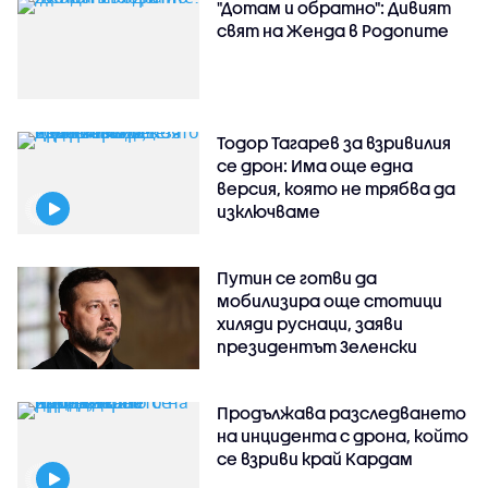
"Дотам и обратно": Дивият
свят на Женда в Родопите
Тодор Тагарев за взривилия
се дрон: Има още една
версия, която не трябва да
изключваме
Путин се готви да
мобилизира още стотици
хиляди руснаци, заяви
президентът Зеленски
Продължава разследването
на инцидента с дрона, който
се взриви край Кардам