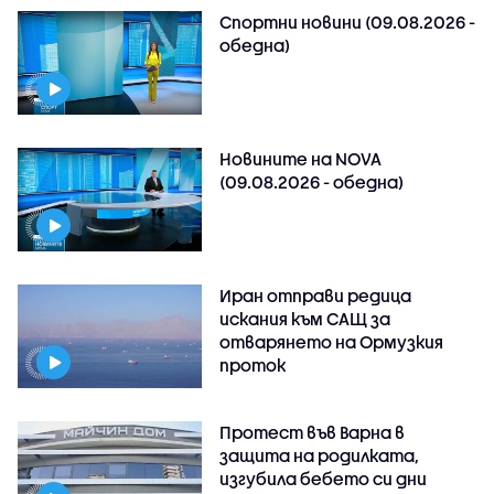
Спортни новини (09.08.2026 -
обедна)
Новините на NOVA
(09.08.2026 - обедна)
Иран отправи редица
искания към САЩ за
отварянето на Ормузкия
проток
Протест във Варна в
защита на родилката,
изгубила бебето си дни