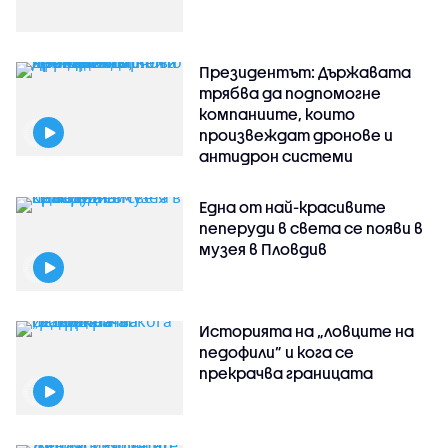
Президентът: Държавата
трябва да подпомогне
компаниите, които
произвеждат дронове и
антидрон системи
Една от най-красивите
пеперуди в света се появи в
музея в Пловдив
Историята на „ловците на
педофили” и кога се
прекрачва границата