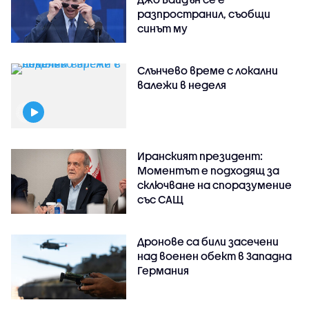
разпространил, съобщи
синът му
Слънчево време с локални
валежи в неделя
Иранският президент:
Моментът е подходящ за
сключване на споразумение
със САЩ
Дронове са били засечени
над военен обект в Западна
Германия