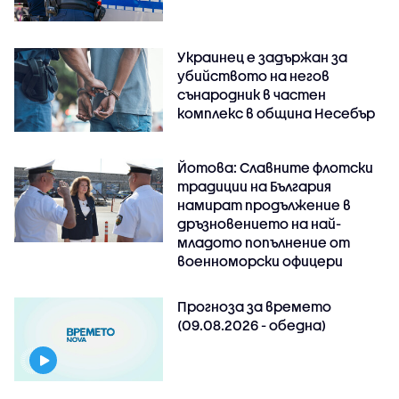
Украинец е задържан за
убийството на негов
сънародник в частен
комплекс в община Несебър
Йотова: Славните флотски
традиции на България
намират продължение в
дръзновението на най-
младото попълнение от
военноморски офицери
Прогноза за времето
(09.08.2026 - обедна)