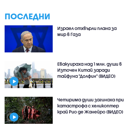
ПОСЛЕДНИ
Израел отхвърли плана за
мир в Газа
Евакуираха над 1 млн. души в
Източен Китай заради
тайфуна "Долфин" (ВИДЕО)
Четирима души загинаха при
катастрофа с хеликоптер
край Рио де Жанейро (ВИДЕО)