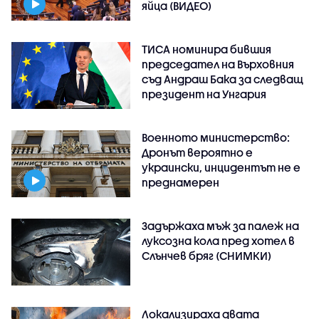
яйца (ВИДЕО)
ТИСА номинира бившия
председател на Върховния
съд Андраш Бака за следващ
президент на Унгария
Военното министерство:
Дронът вероятно е
украински, инцидентът не е
преднамерен
Задържаха мъж за палеж на
луксозна кола пред хотел в
Слънчев бряг (СНИМКИ)
Локализираха двата