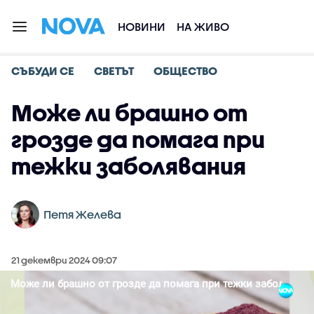
НОВИНИ
НА ЖИВО
СЪБУДИ СЕ
СВЕТЪТ
ОБЩЕСТВО
Може ли брашно от
грозде да помага при
тежки заболявания
Петя Желева
21 декември 2024 09:07