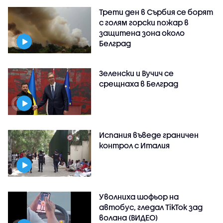
Трети ден в Сърбия се борят
с голям горски пожар в
защитена зона около
Белград
Зеленски и Вучич се
срещнаха в Белград
Испания въведе граничен
контрол с Италия
Уволниха шофьор на
автобус, гледал TikTok зад
волана (ВИДЕО)