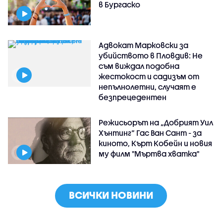
в Бургаско
Адвокат Марковски за
убийството в Пловдив: Не
съм виждал подобна
жестокост и садизъм от
непълнолетни, случаят е
безпрецедентен
Режисьорът на „Добрият Уил
Хънтинг“ Гас Ван Сант - за
киното, Кърт Кобейн и новия
му филм "Мъртва хватка"
ВСИЧКИ НОВИНИ