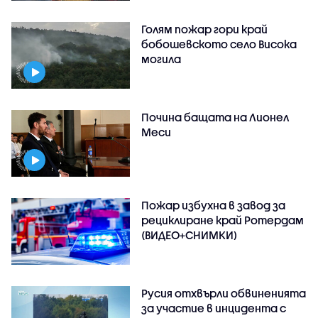
Голям пожар гори край
бобошевското село Висока
могила
Почина бащата на Лионел
Меси
Пожар избухна в завод за
рециклиране край Ротердам
(ВИДЕО+СНИМКИ)
Русия отхвърли обвиненията
за участие в инцидента с