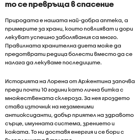
то се превръща в спасение
Природата е нашата най-добра аптека, а
примерите за храни, които повлияват и дори
лекуват успешно заболявания са много.
Правилната хранителна диета може да
предотврати редица болести вместо да се
налага да лекуваме последиците.
Историята на Лорена от Аржентина започва
преди почти 10 години като лична битка с
множествената склероза. За нея гроздето
става източник на незаменими
антиоксиданти, добър приятел на здравото
сърце, имунната система, зрението и
кожата. То ни доставя енергия и се бори с