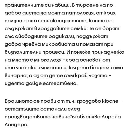
хранителните си навици. В търсене на по-
добра диета за моята патология, открих
ползите от антиоксидантите, които се
съдържат в гроздовите семки. Те се борят
със свободните радикали, поддържат
добра чревна микробиота и помагат при
възпалителни процеси. И понеже принадлежа
на място с много лозя – град основан от
италиански имигранти, където баща ми има
винарна, а аз от дете съм край лозята –
идеята дойде естествено.
Брашното се прави от т.н. гроздово кюспе –
остатъците останали след
производството на вино”ы обяснява Лорена
Лондеро.