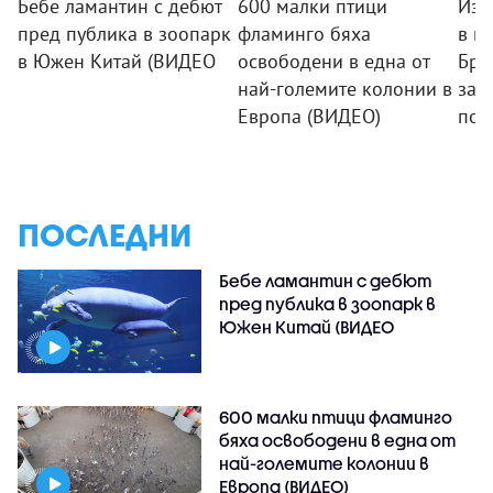
Бебе ламантин с дебют
600 малки птици
Изв
пред публика в зоопарк
фламинго бяха
в к
в Южен Китай (ВИДЕО
освободени в една от
Бри
най-големите колонии в
зар
Европа (ВИДЕО)
пож
ПОСЛЕДНИ
Бебе ламантин с дебют
пред публика в зоопарк в
Южен Китай (ВИДЕО
600 малки птици фламинго
бяха освободени в една от
най-големите колонии в
Европа (ВИДЕО)