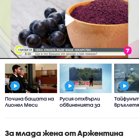
Почина бащата на
Русия отхвърли
Тайфунът
Лионел Меси
обвиненията за
връхлет
участие в
японска
инцидента с дрон
префект
на летището в
Окинава,
Лайпциг
Китай се 
За млада жена от Аржентина
стихият