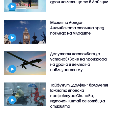
дрон на летището в Лайпциг
Магията Лондон:
Английската столица през
погледа на младите
Депутати настояват за
установяване на произхода
на дрона и целта на
навлизането му
Тайфунът „Долфин” връхлетя
южната японска
префектура Окинава,
Източен Китай се готви за
стихията