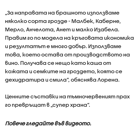
„За направата на брашното използваме
няколко сорта грозде - Малбек, Каберне,
Мерло, Анчелота, Анет и малко Изабела.
Правим го по модела на кръговата икономика
и резултатът е много добър. Използваме
това, което остава от производството на
вино. Получава се нещо като каша от
кожата и семките на гроздето, която се
дехидратира и смила”, обяснява Лорена.
Ценните съставки на тъмночервеният прах
го превръщат в „супер храна”.
Повече гледайте във видеото.