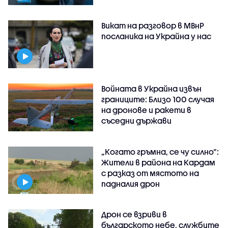
Викат на разговор в МВнР
посланика на Украйна у нас
Войната в Украйна извън
границите: Близо 100 случая
на дронове и ракети в
съседни държави
„Когато гръмна, се чу силно“:
Жители в района на Кардам
с разказ от мястото на
падналия дрон
Дрон се взриви в
българското небе, службите