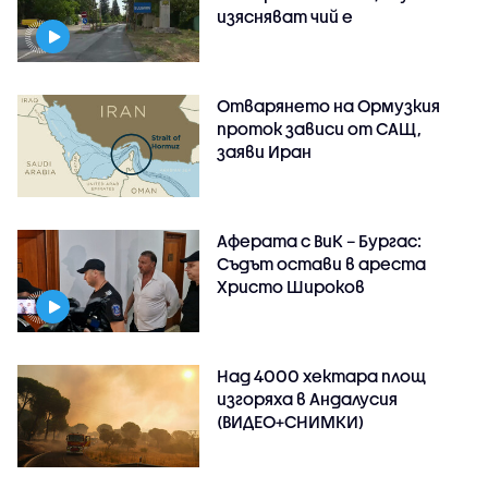
изясняват чий е
Отварянето на Ормузкия
проток зависи от САЩ,
заяви Иран
Аферата с ВиК – Бургас:
Съдът остави в ареста
Христо Широков
Над 4000 хектара площ
изгоряха в Андалусия
(ВИДЕО+СНИМКИ)