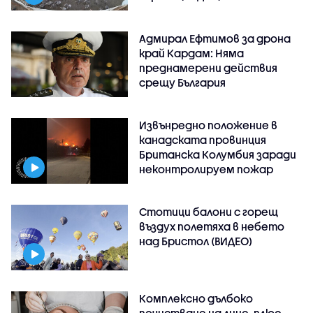
Адмирал Ефтимов за дрона
край Кардам: Няма
преднамерени действия
срещу България
Извънредно положение в
канадската провинция
Британска Колумбия заради
неконтролируем пожар
Стотици балони с горещ
въздух полетяха в небето
над Бристол (ВИДЕО)
Комплексно дълбоко
почистване на лице, плюс ..