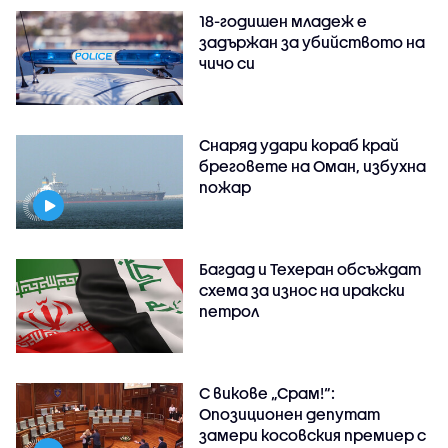
18-годишен младеж е
задържан за убийството на
чичо си
Снаряд удари кораб край
бреговете на Оман, избухна
пожар
Багдад и Техеран обсъждат
схема за износ на иракски
петрол
С викове „Срам!“:
Опозиционен депутат
замери косовския премиер с