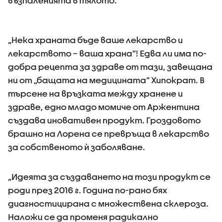
възпаленията в тялото.
„Нека храната бъде ваше лекарство и
лекарството – ваша храна”! Едва ли има по-
добра рецепта за здраве от тази, завещана
ни от „бащата на медицината” Хипократ. В
търсене на връзката между хранене и
здраве, едно младо момиче от Аржентина
създава иновативен продукт. Гроздовото
брашно на Лорена се превръща в лекарство
за собственото ѝ заболяване.
„Идеята за създаването на този продукт се
роди през 2016 г. Година по-рано бях
диагностицирана с множествена склероза.
Наложи се да променя радикално