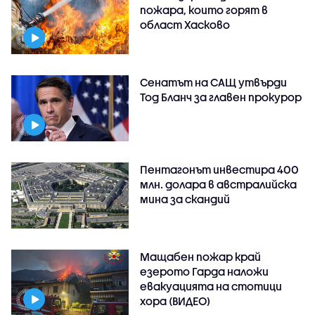
пожара, които горят в
област Хасково
Сенатът на САЩ утвърди
Тод Бланч за главен прокурор
Пентагонът инвестира 400
млн. долара в австралийска
мина за скандий
Мащабен пожар край
езерото Гарда наложи
евакуацията на стотици
хора (ВИДЕО)