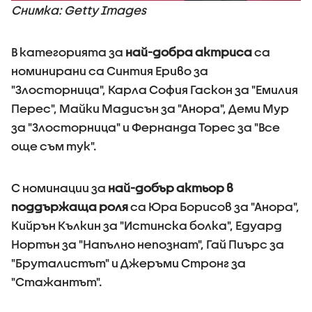
Снимка: Getty Images
В категорията за
най-добра актриса
са
номинирани са Синтия Ериво за
"Злосторница", Карла София Гаскон за "Емилия
Перес", Майки Мадисън за "Анора", Деми Мур
за "Злосторница" и Фернанда Торес за "Все
още съм тук".
С номинации за
най-добър актьор в
поддържаща роля
са Юра Борисов за "Анора",
Кийрън Кълкин за "Истинска болка", Едуард
Нортън за "Напълно непознат", Гай Пиърс за
"Бруталистът" и Джеръми Стронг за
"Стажантът".