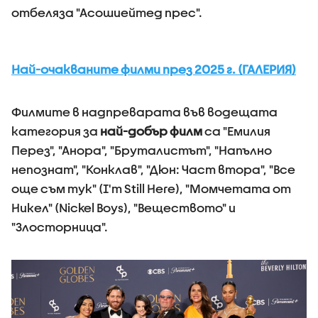
отбеляза "Асошиейтед прес".
Най-очакваните филми през 2025 г. (ГАЛЕРИЯ)
Филмите в надпреварата във водещата
категория за
най-добър филм
са "Емилия
Перез", "Анора", "Бруталистът", "Напълно
непознат", "Конклав", "Дюн: Част втора", "Все
още съм тук" (I'm Still Here), "Момчетата от
Никел" (Nickel Boys), "Веществото" и
"Злосторница".