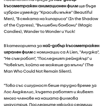
късометражен анимационен филм
ще бъде
избран измежду "Красиви мъже" (Beautiful
Men), "В сянката на кипариса" (In the Shadow
of the Cypress), "Вълшебни бонбони" (Magic
Candies), Wander to Wonder и Yuck!
В категорията за
най-добър късометражен
игрален филм
с номинации са A Lien, "Ануджа",
"Не съм робот", "Последният рейнджър" и
"Човекът, който не можеше да мълчи" (The
Man Who Could Not Remain Silent).
"Това със сигурност беше трудно време за
Лос Анджелис, където работят и живеят
много членове на нашата филмова
индустрия. Последните няколко седмици