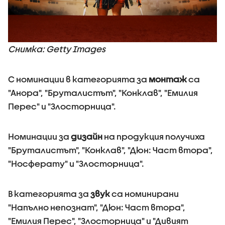
Снимка: Getty Images
С номинации в категорията за
монтаж
са
"Анора", "Бруталистът", "Конклав", "Емилия
Перес" и "Злосторница".
Номинации за
дизайн
на продукция получиха
"Бруталистът", "Конклав", "Дюн: Част втора",
"Носферату" и "Злосторница".
В категорията за
звук
са номинирани
"Напълно непознат", "Дюн: Част втора",
"Емилия Перес", "Злосторница" и "Дивият