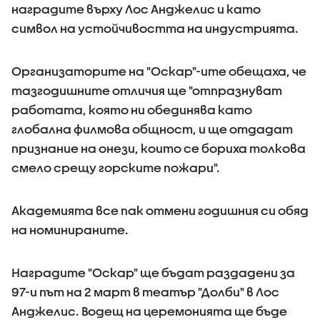
наградите върху Лос Анджелис и като
символ на устойчивостта на индустрията.
Организаторите на "Оскар"-ите обещаха, че
тазгодишните отличия ще "отпразнуват
работата, която ни обединява като
глобална филмова общност, и ще отдадат
признание на онези, които се бориха толкова
смело срещу горските пожари".
Академията все пак отмени годишния си обяд
на номинираните.
Наградите "Оскар" ще бъдат раздадени за
97-и път на 2 март в театър "Долби" в Лос
Анджелис. Водещ на церемонията ще бъде