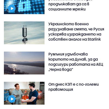
продължават да са в
социалните мрежи
Украинското военно
разузнаване смята, че Русия
ускорява изграждането на
собствен аналог на Starlink
Румъния удълбочава
коритото на Дунав, за да
подсигури работата на АЕЦ
„Черна вода“
От днес КЗП е с по-големи
правомощия