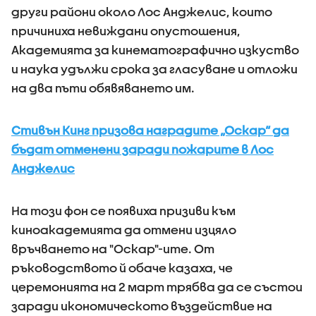
други райони около Лос Анджелис, които
причиниха невиждани опустошения,
Академията за кинематографично изкуство
и наука удължи срока за гласуване и отложи
на два пъти обявяването им.
Стивън Кинг призова наградите „Оскар“ да
бъдат отменени заради пожарите в Лос
Анджелис
На този фон се появиха призиви към
киноакадемията да отмени изцяло
връчването на "Оскар"-ите. От
ръководството й обаче казаха, че
церемонията на 2 март трябва да се състои
заради икономическото въздействие на