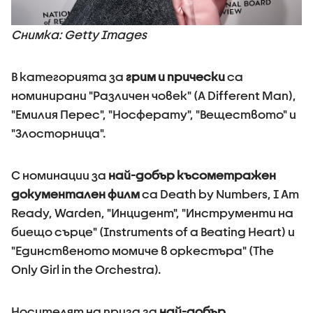
Снимка: Getty Images
В категорията за
грим и прически
са
номинирани "Различен човек" (A Different Man),
"Емилия Перес", "Носферату", "Веществото" и
"Злосторница".
С номинации за
най-добър късометражен
документален филм
са Death by Numbers, I Am
Ready, Warden, "Инцидент", "Инструменти на
биещо сърце" (Instruments of a Beating Heart) и
"Единственото момиче в оркестъра" (The
Only Girl in the Orchestra).
Носителят на приза за
най-добър