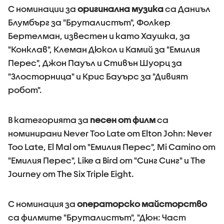
С номинации за
оригинална музика
са Даниъл
Блумбърг за "Бруталистът", Фолкер
Бертелман, известен и като Хаушка, за
"Конклав", Клеман Дюкол и Камий за "Емилия
Перес", Джон Пауъл и Стивън Шуорц за
"Злосторница" и Крис Бауърс за "Дивият
робот".
В категорията за
песен от филм
са
номинирани Never Too Late от Elton John: Never
Too Late, El Mal от "Емилия Перес", Mi Camino от
"Емилия Перес", Like a Bird от "Синг Синг" и The
Journey от The Six Triple Eight.
С номинация за
операторско майсторство
са филмите "Бруталистът", "Дюн: Част