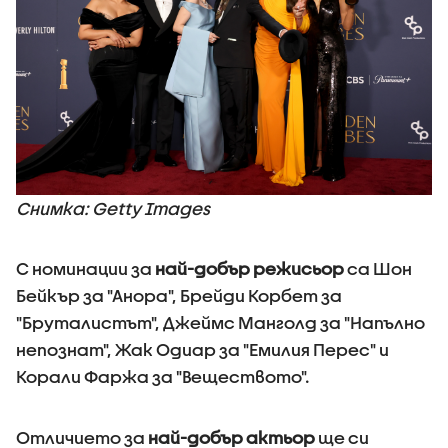
Снимка: Getty Images
С номинации за
най-добър режисьор
са Шон
Бейкър за "Анора", Брейди Корбет за
"Бруталистът", Джеймс Манголд за "Напълно
непознат", Жак Одиар за "Емилия Перес" и
Корали Фаржа за "Веществото".
Отличието за
най-добър актьор
ще си