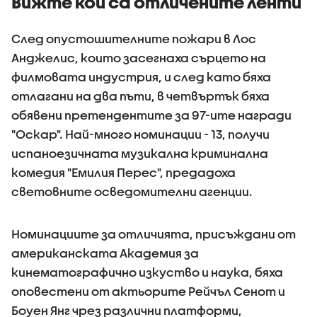
Вижте кои са отличените ленти
След опустошителните пожари в Лос
Анджелис, които засегнаха сърцето на
филмовата индустрия, и след като бяха
отлагани на два пъти, в четвъртък бяха
обявени претендентите за 97-ите награди
"Оскар". Най-много номинации - 13, получи
испаноезичната музикална криминална
комедия "Емилия Перес", предадоха
световните осведомителни агенции.
Номинациите за отличията, присъждани от
американската Академия за
кинематографично изкуство и наука, бяха
оповестени от актьорите Рейчъл Сенот и
Боуен Янг чрез различни платформи,