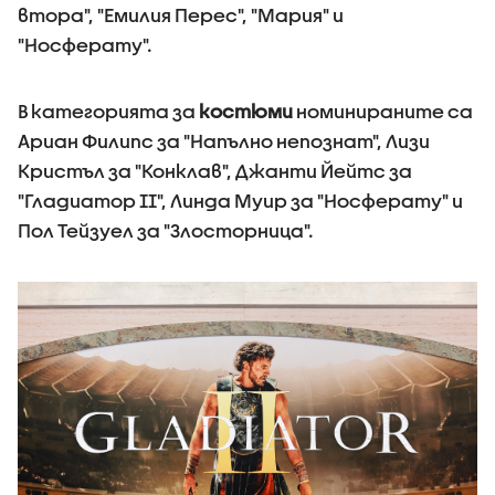
втора", "Емилия Перес", "Мария" и
"Носферату".
В категорията за
костюми
номинираните са
Ариан Филипс за "Напълно непознат", Лизи
Кристъл за "Конклав", Джанти Йейтс за
"Гладиатор II", Линда Муир за "Носферату" и
Пол Тейзуел за "Злосторница".