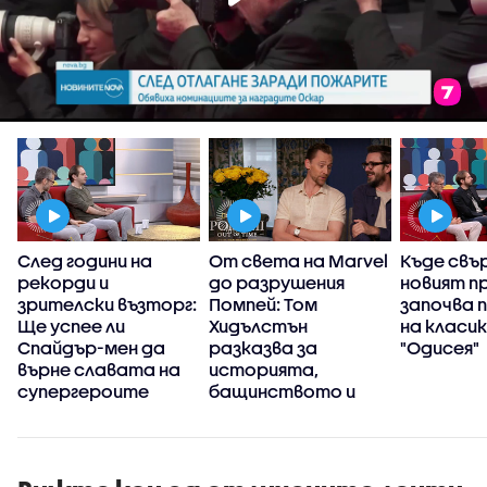
и
След години на
От света на Marvel
Къде свъ
рекорди и
до разрушения
новият п
зрителски възторг:
Помпей: Том
започва 
Ще успее ли
Хидълстън
на класи
Спайдър-мен да
разказва за
"Одисея"
върне славата на
историята,
супергероите
бащинството и
новата си страст