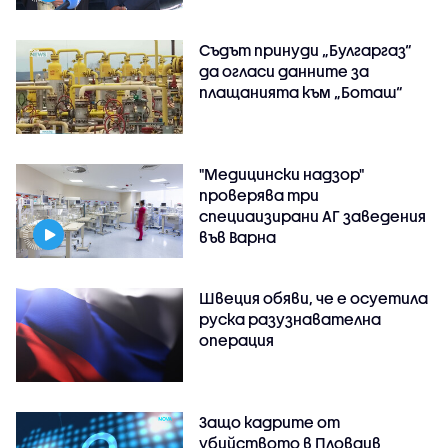
Съдът принуди „Булгаргаз“
да огласи данните за
плащанията към „Боташ“
"Медицински надзор"
проверява три
специаизирани АГ заведения
във Варнa
Швеция обяви, че е осуетила
руска разузнавателна
операция
Защо кадрите от
убийството в Пловдив