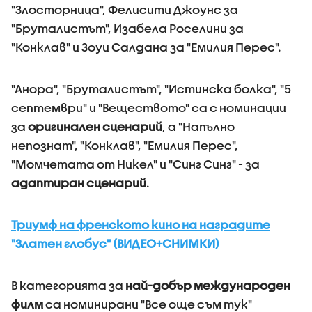
"Злосторница", Фелисити Джоунс за
"Бруталистът", Изабела Роселини за
"Конклав" и Зоуи Салдана за "Емилия Перес".
"Анора", "Бруталистът", "Истинска болка", "5
септември" и "Веществото" са с номинации
за
оригинален сценарий
, а "Напълно
непознат", "Конклав", "Емилия Перес",
"Момчетата от Никел" и "Синг Синг" - за
адаптиран сценарий
.
Триумф на френското кино на наградите
"Златен глобус" (ВИДЕО+СНИМКИ)
В категорията за
най-добър международен
филм
са номинирани "Все още съм тук"