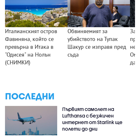
Италианският остров
Обвиняемият за
Зас
Фавиняна, който се
убийството на Тупак
при
превърна в Итака в
Шакур се изправя пред
неф
"Одисея" на Нолън
съда
Ома
(СНИМКИ)
да 
ПОСЛЕДНИ
Първият самолет на
Lufthansa с безжичен
интернет от Starlink ще
полети до дни