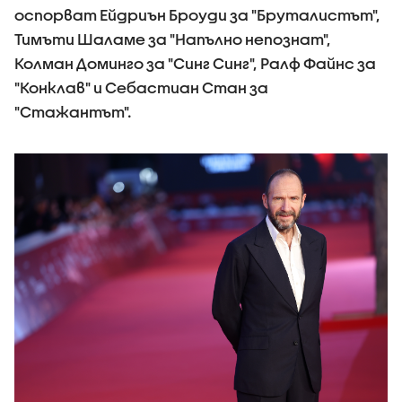
оспорват Ейдриън Броуди за "Бруталистът",
Тимъти Шаламе за "Напълно непознат",
Колман Доминго за "Синг Синг", Ралф Файнс за
"Конклав" и Себастиан Стан за
"Стажантът".