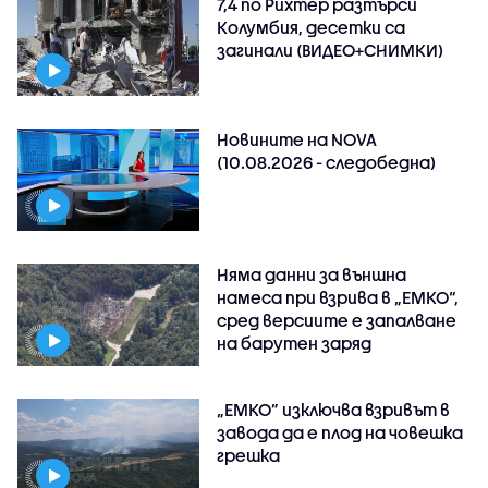
7,4 по Рихтер разтърси
Колумбия, десетки са
загинали (ВИДЕО+СНИМКИ)
Новините на NOVA
(10.08.2026 - следобедна)
Няма данни за външна
намеса при взрива в „ЕМКО“,
сред версиите е запалване
на барутен заряд
„ЕМКО” изключва взривът в
завода да е плод на човешка
грешка