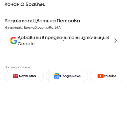
Конан О'Брайън.
Редактор: Цветина Петрова
Източник:
Елена Христова, БТА
Добави ни в предпочитани източници в
Google
Последвайте ни
NewsLetter
Google News
Youtube