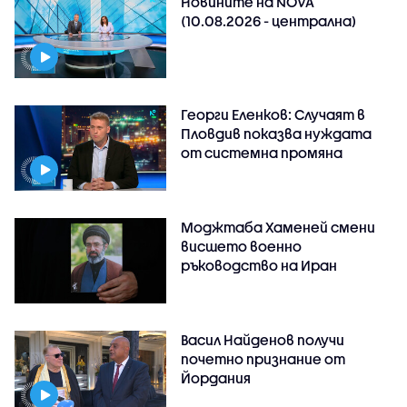
Новините на NOVA
(10.08.2026 - централна)
Георги Еленков: Случаят в
Пловдив показва нуждата
от системна промяна
Моджтаба Хаменей смени
висшето военно
ръководство на Иран
Васил Найденов получи
почетно признание от
Йордания