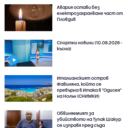
Авария остави без
електрозахранване част от
Пловдив
Спортни новини (10.08.2026 -
късна)
Италианският остров
Фавиняна, който се
превърна в Итака в "Одисея"
на Нолън (СНИМКИ)
Обвиняемият за
убийството на Тупак Шакур
се изправя пред съда