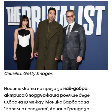
Снимка: Getty Images
Носителката на приза за
най-добра
актриса в поддържаща роля
ще бъде
избрана измежду Моника Барбаро за
"Напълно непознат", Ариана Гранде за