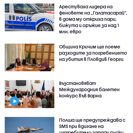
Арестуваха лидера на
феновете на „Галатасарай“,
в дома му откриха пари,
бижута и оръжие за над 1
млн. евро
Община Кричим ще поеме
разходите за погребението
на убития в Пловдив Георги
Възстановяват
Международния балетен
конкурс във Варна
Полша ще предупреждава с
SMS при вдигане на
изтребители заради руски