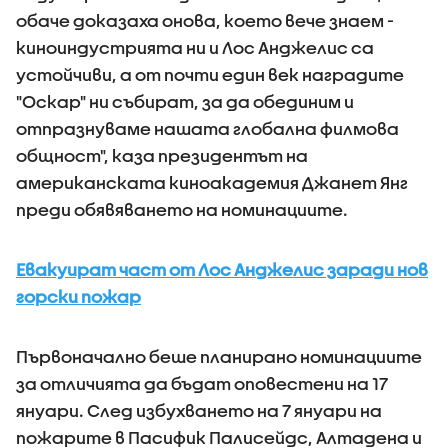
обаче доказаха онова, което вече знаем -
киноиндустрията ни и Лос Анджелис са
устойчиви, а от почти един век наградите
"Оскар" ни събират, за да обединим и
отпразнуваме нашата глобална филмова
общност", каза президентът на
американската киноакадемия Джанет Янг
преди обявяването на номинациите.
Евакуират част от Лос Анджелис заради нов
горски пожар
Първоначално беше планирано номинациите
за отличията да бъдат оповестени на 17
януари. След избухването на 7 януари на
пожарите в Пасифик Палисейдс, Алтадена и