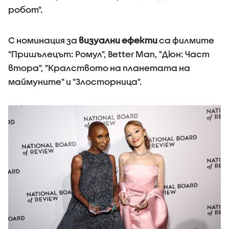
робот".
С номинация за
визуални ефекти
са филмите
"Пришълецът: Ромул", Better Man, "Дюн: Част
втора", "Кралството на планетата на
маймуните" и "Злосторница".