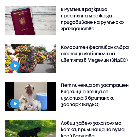
В Румъния разкриха
престъпна мрежа за
придобиване на румънско
гражданство
Колоритен фестивал събра
стотици любители на
цветята в Меделин (ВИДЕО)
Пет пиленца от застрашен
вид хищна птица се
излюпиха в британски
зоопарк (ВИДЕО)
Ловци забелязаха голяма
котка, приличаща на пума,
край Варшава