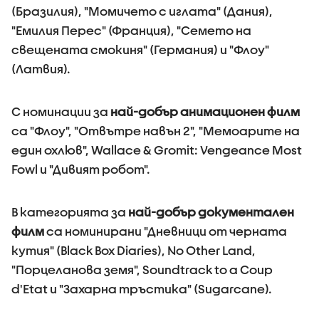
(Бразилия), "Момичето с иглата" (Дания),
"Емилия Перес" (Франция), "Семето на
свещената смокиня" (Германия) и "Флоу"
(Латвия).
С номинации за
най-добър анимационен филм
са "Флоу", "Отвътре навън 2", "Мемоарите на
един охлюв", Wallace & Gromit: Vengeance Most
Fowl и "Дивият робот".
В категорията за
най-добър документален
филм
са номинирани "Дневници от черната
кутия" (Black Box Diaries), No Other Land,
"Порцеланова земя", Soundtrack to a Coup
d'Etat и "Захарна тръстика" (Sugarcane).