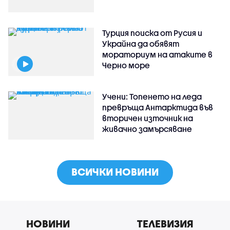
Турция поиска от Русия и
Украйна да обявят
мораториум на атаките в
Черно море
Учени: Топенето на леда
превръща Антарктида във
вторичен източник на
живачно замърсяване
ВСИЧКИ НОВИНИ
НОВИНИ
ТЕЛЕВИЗИЯ