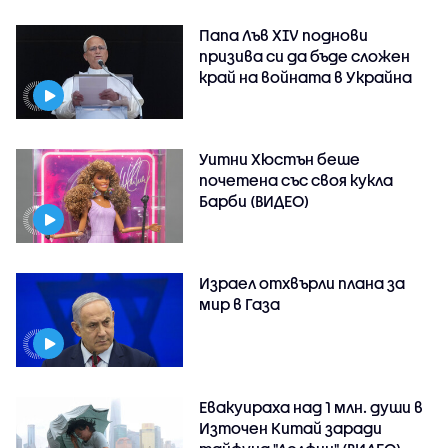
Папа Лъв XIV поднови
призива си да бъде сложен
край на войната в Украйна
Уитни Хюстън беше
почетена със своя кукла
Барби (ВИДЕО)
Израел отхвърли плана за
мир в Газа
Евакуираха над 1 млн. души в
Източен Китай заради