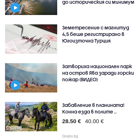
до историческия си минимум
Земетресение с магнитуд
4,5 беше регистрирано в
Югоизточна Турция
Затвориха национален парк
на остров Ява заради горски
пожар (ВИДЕО)
Забавление в планината!
Конна езда в полите ..
28.50 €
40.00 €
Grabo.bg