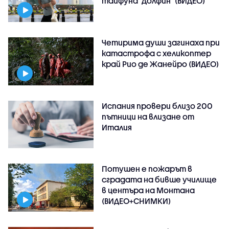
тайфуна "Долфин" (ВИДЕО)
Четирима души загинаха при
катастрофа с хеликоптер
край Рио де Жанейро (ВИДЕО)
Испания провери близо 200
пътници на влизане от
Италия
Потушен е пожарът в
сградата на бивше училище
в центъра на Монтана
(ВИДЕО+СНИМКИ)