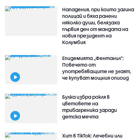
Нападения, при които загина
полицай и бяха ранени
няколко души, белязаха
първия ден от мандата на
новия президент на
Колумбия
Епидемията „Фентанил”:
Повечето от
употребяващите не знаят,
че купуват мощния опиоид
Булка избра рокля в
цветовете на
трибагреника заради
детска мечта
Хит в TikTok: Лечебни или