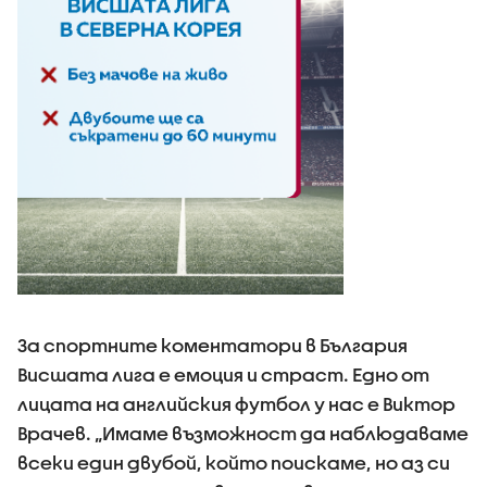
За спортните коментатори в България
Висшата лига е емоция и страст. Едно от
лицата на английския футбол у нас е Виктор
Врачев. „Имаме възможност да наблюдаваме
всеки един двубой, който поискаме, но аз си