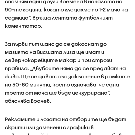
спомням едни други времена в началото на
90-те години, когато гледахме по 1-2 мача на
седмица“, връща лентата футболният
коментатор.
За първи път шанс да се докоснат до
магията на Висшата лига ще имат и
севернокорейците макар и при строги
правила. „Двубоите няма да се предават на
живо. Ще се дават със закъснение в рамките
на 50-60 минути, което означава, че една
трета от мача ще бъде цензурирана“,
обяснява Врачев.
Рекламите и логата на отборите ще бъдат
скрити или заменени с графики в