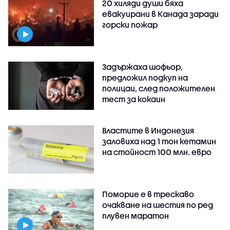
20 хиляди души бяха
евакуирани в Канада заради
горски пожар
Задържаха шофьор,
предложил подкуп на
полицаи, след положителен
тест за кокаин
Властите в Индонезия
заловиха над 1 тон кетамин
на стойност 100 млн. евро
Поморие е в трескаво
очакване на шестия по ред
плувен маратон