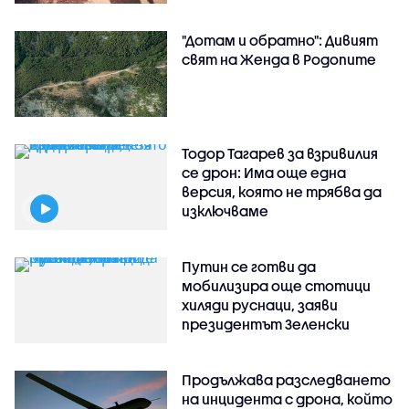
"Дотам и обратно": Дивият
свят на Женда в Родопите
Тодор Тагарев за взривилия
се дрон: Има още една
версия, която не трябва да
изключваме
Путин се готви да
мобилизира още стотици
хиляди руснаци, заяви
президентът Зеленски
Продължава разследването
на инцидента с дрона, който