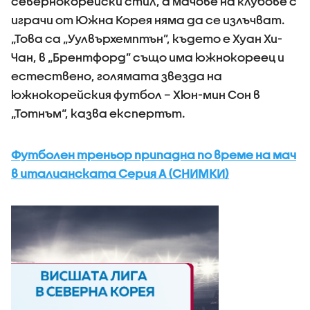
севернокорейски стил, а мачове на клубове с
играчи от Южна Корея няма да се излъчват.
„Това са „Уулвърхемптън”, където е Хуан Хи-
Чан, в „Брентфорд” също има южнокореец и
естествено, голямата звезда на
южнокорейския футбол – Хюн-мин Сон в
„Тотнъм“, казва експертът.
Футболен треньор припадна по време на мач
в италианската Серия А (СНИМКИ)