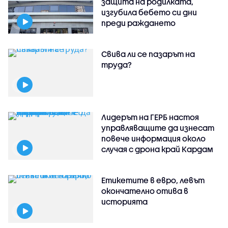
защита на родилката,
изгубила бебето си дни
преди раждането
Свива ли се пазарът на
труда?
Лидерът на ГЕРБ настоя
управляващите да изнесат
повече информация около
случая с дрона край Кардам
Етикетите в евро, левът
окончателно отива в
историята