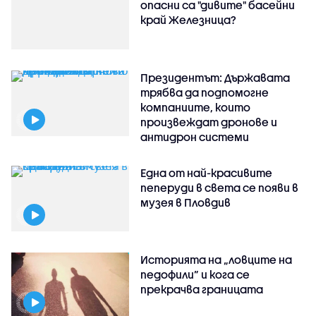
опасни са "дивите" басейни
край Железница?
Президентът: Държавата
трябва да подпомогне
компаниите, които
произвеждат дронове и
антидрон системи
Една от най-красивите
пеперуди в света се появи в
музея в Пловдив
Историята на „ловците на
педофили” и кога се
прекрачва границата