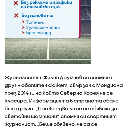
Журналистът Филип Друмчев си спомня и
друг любопитен сюжет, свързан с Мондиала
през 2014 г., на който Северна Корея не се
класира. Информацията в страната обаче
била друга. „Тогава едва ли не се обявиха за
световни шампиони”, спомня си спортният
журналист. „Беше обявено, че са се