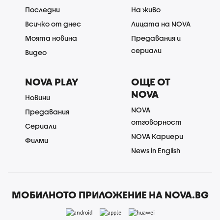
Последни
На живо
Всичко от днес
Лицата на NOVA
Моята новина
Предавания и
сериали
Видео
NOVA PLAY
ОЩЕ ОТ
NOVA
Новини
NOVA
Предавания
отговорност
Сериали
NOVA Кариери
Филми
News in English
МОБИЛНОТО ПРИЛОЖЕНИЕ НА NOVA.BG