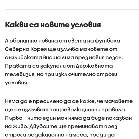
раждане
Какви са новите условия
Любопитна новина от света на футбола.
Северна Корея ще излъчва мачовете от
английската Висша лига през новия сезон.
Правата са закупени от Държавната
телевизия, но при изключително строги
условия.
Няма да е пресилено да се каже, че мачовете
ще се излъчват при революционни правила.
Първо – нито един мач няма да бъде показван
на живо. Двубоите ще преминават през
строга редакционна намеса, преди да