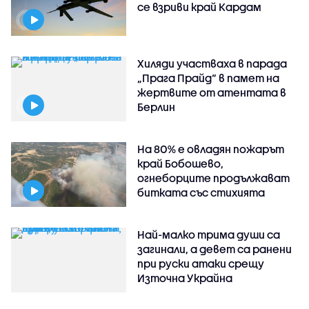
се взриви край Кардам
Хиляди участваха в парада
„Прага Прайд“ в памет на
жертвите от атентата в
Берлин
На 80% е овладян пожарът
край Бобошево,
огнеборците продължават
битката със стихията
Най-малко трима души са
загинали, а девет са ранени
при руски атаки срещу
Източна Украйна