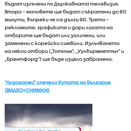
бъдат излъчени по Държавната телевизия.
Второ – мачовете ще бъдат съкратени до 60
минути, въпреки че са дълги 90. Трето –
рекламите, графиките и дори логата на
отборите ще бъдат или заличени, или
заменени с корейски символи. Излъчването
на някои отбори („Тотнъм”, „Уулвърхемптън” и
„Брентфорд”) ще бъде изцяло забранено.
"Лудогорец" спечели Купата на България
(ВИДЕО+СНИМКИ)