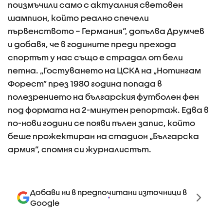
поизмъчили само с актуалния световен
шампион, който реално спечели
първенството – Германия“, допълва Друмчев
и добавя, че в годините преди прехода
спортът у нас също е страдал от бели
петна. „Гостуването на ЦСКА на „Нотингам
Форест” през 1980 година попада в
полезрението на българския футболен фен
под формата на 2-минутен репортаж. Едва в
по-нови години се появи пълен запис, който
беше прожектиран на стадион „Българска
армия“, спомня си журналистът.
Добави ни в предпочитани източници в
Google