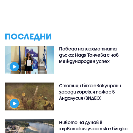
ПОСЛЕДНИ
Победа на шахматната
дъска: Надя Тончева с нов
международен успех
Стотици бяха евакуирани
заради горския пожар в
Андалусия (ВИДЕО)
Нивото на Дунав в
хърватския участък е близко