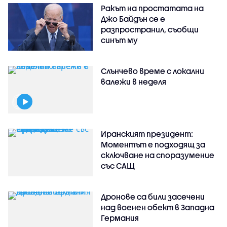
Ракът на простатата на
Джо Байдън се е
разпространил, съобщи
синът му
Слънчево време с локални
валежи в неделя
Иранският президент:
Моментът е подходящ за
сключване на споразумение
със САЩ
Дронове са били засечени
над военен обект в Западна
Германия