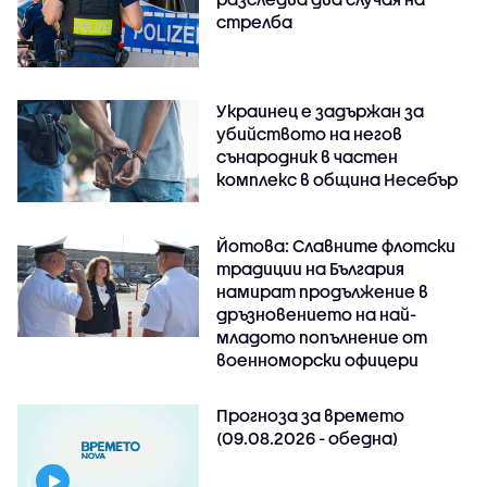
стрелба
Украинец е задържан за
убийството на негов
сънародник в частен
комплекс в община Несебър
Йотова: Славните флотски
традиции на България
намират продължение в
дръзновението на най-
младото попълнение от
военноморски офицери
Прогноза за времето
(09.08.2026 - обедна)