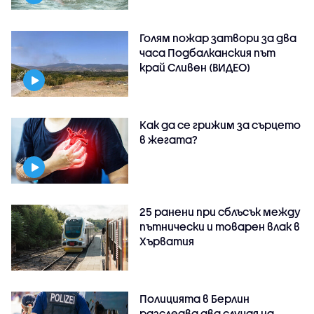
Голям пожар затвори за два
часа Подбалканския път
край Сливен (ВИДЕО)
Как да се грижим за сърцето
в жегата?
25 ранени при сблъсък между
пътнически и товарен влак в
Хърватия
Полицията в Берлин
разследва два случая на