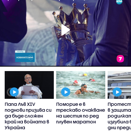
Папа Лъв XIV
Поморие е в
Протест 
поднови призива си
трескаво очакване
в защита
да бъде сложен
на шестия по ред
родилкат
край на войната в
плувен маратон
изгубила
Украйна
дни пред