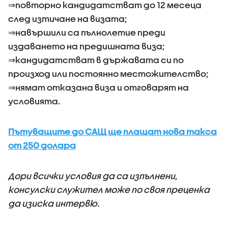
⇒повторно кандидатстват до 12 месеца
след изтичане на визата;
⇒навършили са пълнолетие преди
издаването на предишната виза;
⇒кандидатстват в държавата си по
произход или постоянно местожителство;
⇒нямат отказана виза и отговарят на
условията.
Пътуващите до САЩ ще плащат нова такса
от 250 долара
Дори всички условия да са изпълнени,
консулски служител може по своя преценка
да изиска интервю.