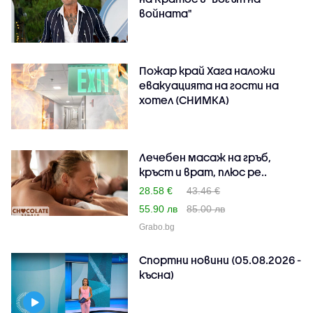
войната"
Пожар край Хага наложи
евакуацията на гости на
хотел (СНИМКА)
Лечебен масаж на гръб,
кръст и врат, плюс ре..
28.58 €
43.46 €
55.90 лв
85.00 лв
Grabo.bg
Спортни новини (05.08.2026 -
късна)