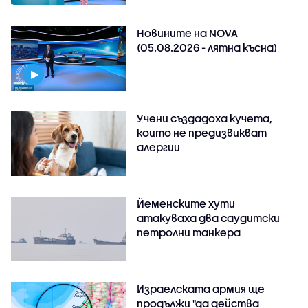
Новините на NOVA
(05.08.2026 - лятна късна)
Учени създадоха кучета,
които не предизвикват
алергии
Йеменските хути
атакуваха два саудитски
петролни танкера
Израелската армия ще
продължи "да действа