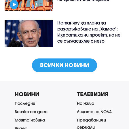
Нетаняху за плана за
разоръжаване на „Хамас“:
Изпратиха ни проект, но не
се съгласихме с него
ВСИЧКИ НОВИНИ
НОВИНИ
ТЕЛЕВИЗИЯ
Последни
На живо
Всичко от днес
Лицата на NOVA
Моята новина
Предавания и
сериали
Видео