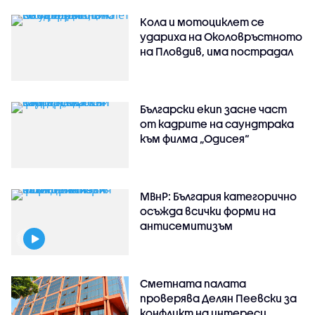
Кола и мотоциклет се
удариха на Околовръстното
на Пловдив, има пострадал
Български екип засне част
от кадрите на саундтрака
към филма „Одисея“
МВнР: България категорично
осъжда всички форми на
антисемитизъм
Сметната палата
проверява Делян Пеевски за
конфликт на интереси