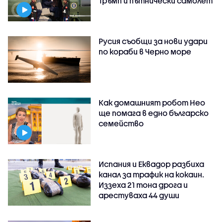
Тръмп и пътнически самолет
Русия съобщи за нови удари
по кораби в Черно море
Как домашният робот Нео
ще помага в едно българско
семейство
Испания и Еквадор разбиха
канал за трафик на кокаин.
Иззеха 21 тона дрога и
арестуваха 44 души