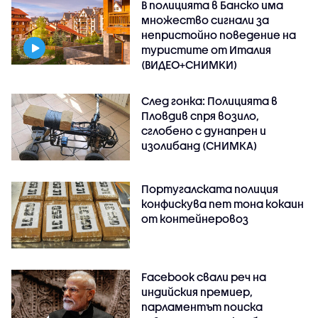
В полицията в Банско има
множество сигнали за
непристойно поведение на
туристите от Италия
(ВИДЕО+СНИМКИ)
След гонка: Полицията в
Пловдив спря возило,
сглобено с дунапрен и
изолибанд (СНИМКА)
Португалската полиция
конфискува пет тона кокаин
от контейнеровоз
Facebook свали реч на
индийския премиер,
парламентът поиска