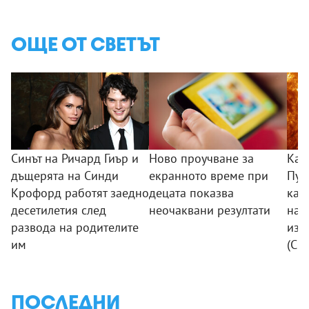
ОЩЕ ОТ СВЕТЪТ
Синът на Ричард Гиър и
Ново проучване за
Кат
дъщерята на Синди
екранното време при
Пуб
Крофорд работят заедно
децата показва
кад
десетилетия след
неочаквани резултати
най
развода на родителите
изо
им
(СН
ПОСЛЕДНИ