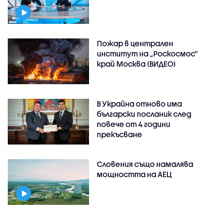
Пожар в централен
институт на „Роскосмос“
край Москва (ВИДЕО)
В Украйна отново има
български посланик след
повече от 4 години
прекъсване
Словения също намалява
мощността на АЕЦ