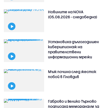
Новините на NOVA
(05.08.2026 - следобедна)
Установиха дългогодишен
кибершпионаж на
правителствени
информационни мрежи
Мъж почина след жесток
побой в Пловдив
Габрово и Велико Търново
подписаха меморандум за