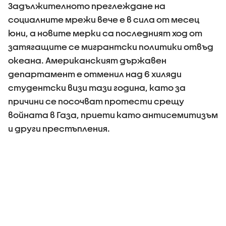
Задължителното преглеждане на
социалните мрежи вече е в сила от месец
юни, а новите мерки са последният ход от
затягащите се мигрантски политики отвъд
океана. Американският държавен
департамент е отменил над 6 хиляди
студентски визи тази година, като за
причини се посочват протести срещу
войната в Газа, приети като антисемитизъм
и други престъпления.