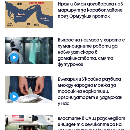
Иран и Оман договориха нов
маршрут за корабоплаване
през Ормузкия проток
Въпрос на нагласа у хората е
хуманоидните роботи да
навлязат скоро в
домакинствата, смята
футуролог
България и Украйна разбиха
международна мрежа за
трафик на наркотици,
организаторът е задържан
у нас
Властите в САЩ разследват
инцидент с хеликоптера на