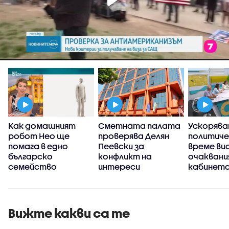
а
Как домашният
Сметната палата
Ускорява
робот Нео ще
проверява Делян
политич
помага в едно
Пеевски за
време ви
българско
конфликт на
очаквани
семейство
интереси
кабинета
Вижте какви са те