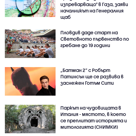
изпреварващо" в Газа, заяви
началникът на Генералния
щаб
Пловдив даде старт на
Световното първенство по
гребане до 19 години
„Батман 2“ с Робърт
Патинсън ще се развива в
заснежен Готъм Сити
Паркът на чудовищата в
Италия - мястото, в което
се преплитат историята и
митологията (СНИМКИ)