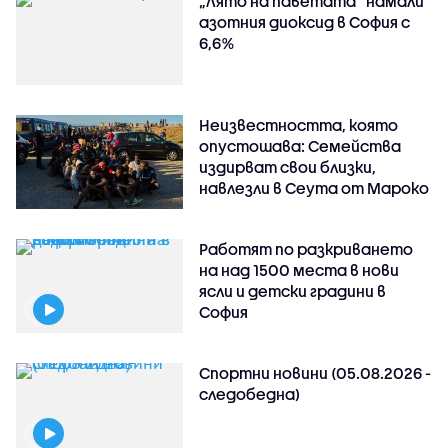
„Лято на паветата“ намали
азотния диоксид в София с
6,6%
Неизвестността, която
опустошава: Семейства
издирват свои близки,
навлезли в Сеута от Мароко
Работят по разкриването
на над 1500 места в нови
ясли и детски градини в
София
Спортни новини (05.08.2026 -
следобедна)