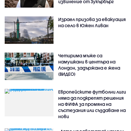
извинение от Зукърбърг
Израел призова за евакуация
на село в Южен Ливан
Четирима мъже са
намушкани в центъра на
Лондон, задържана е жена
(ВИДЕО)
Европейските футболни лиги
няма да подкрепят решения
на ФИФА за промяна на
състезания или създаване на
нови