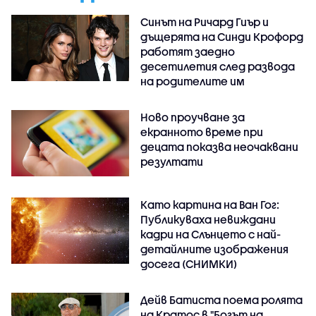
Синът на Ричард Гиър и
дъщерята на Синди Крофорд
работят заедно
десетилетия след развода
на родителите им
Ново проучване за
екранното време при
децата показва неочаквани
резултати
Като картина на Ван Гог:
Публикуваха невиждани
кадри на Слънцето с най-
детайлните изображения
досега (СНИМКИ)
Дейв Батиста поема ролята
на Кратос в "Богът на