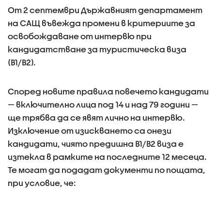
От 2 септември Държавният департамент
на САЩ въвежда промени в критериите за
освобождаване от интервю при
кандидатстване за туристическа виза
(B1/B2).
Според новите правилa повечето кандидати
— включително лица под 14 и над 79 години —
ще трябва да се явят лично на интервю.
Изключение от изискването са онези
кандидати, чиято предишна B1/B2 виза е
изтекла в рамките на последните 12 месеца.
Те могат да подадат документи по пощата,
при условие, че: