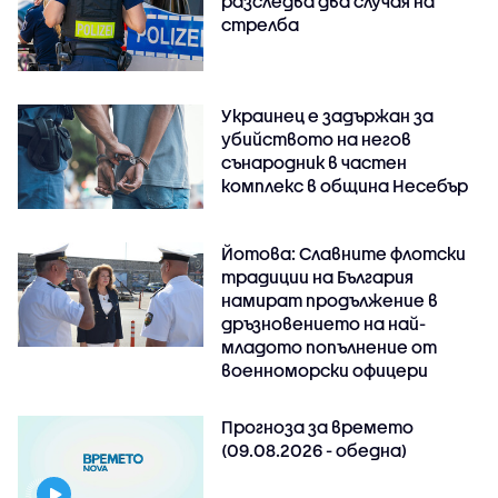
разследва два случая на
стрелба
Украинец е задържан за
убийството на негов
сънародник в частен
комплекс в община Несебър
Йотова: Славните флотски
традиции на България
намират продължение в
дръзновението на най-
младото попълнение от
военноморски офицери
Прогноза за времето
(09.08.2026 - обедна)