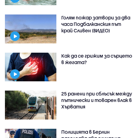
Голям пожар затвори за два
часа Подбалканския път
край Сливен (ВИДЕО)
Как да се грижим за сърцето
в жегата?
25 ранени при сблъсък между
пътнически и товарен влак в
Хърватия
Полицията в Берлин