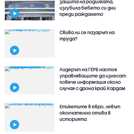
защита на родилката,
изгубила бебето си дни
преди раждането
Свива ли се пазарът на
труда?
Лидерът на ГЕРБ настоя
управляващите да изнесат
повече информация около
случая с дрона край Кардам
Етикетите в евро, левът
окончателно отива в
историята