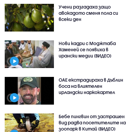
Учени разгадаха защо
авокадото сменя пола си
всеки ден
Нови кадри с Моджтаба
Хаменей се появиха в
ирански медии (ВИДЕО)
ОАЕ екстрадираха в Дъблин
боса на влиятелен
ирландски наркокартел
Бебе пингвин от застрашен
вид радва посетителите на
зоопарк в Китай (ВИДЕО)