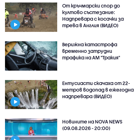
От кръчмарски спор до
култово състезание:
Надпревара с косачки за
трева в Англия (ВИДЕО)
Верижна катастрофа
временно затрудни
трафика на АМ "Тракия"
Ентусиасти скачаха от 22-
метров водопад в ежегодна
надпревара (ВИДЕО)
Новините на NOVA NEWS
(09.08.2026 - 20:00)