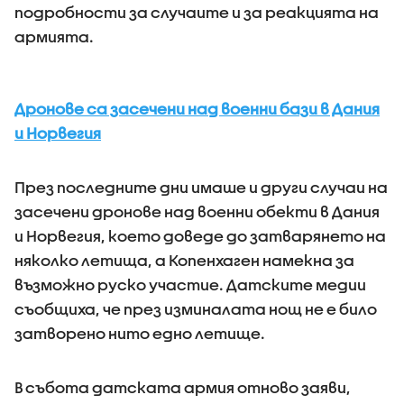
подробности за случаите и за реакцията на
армията.
Дронове са засечени над военни бази в Дания
и Норвегия
През последните дни имаше и други случаи на
засечени дронове над военни обекти в Дания
и Норвегия, което доведе до затварянето на
няколко летища, а Копенхаген намекна за
възможно руско участие. Датските медии
съобщиха, че през изминалата нощ не е било
затворено нито едно летище.
В събота датската армия отново заяви,