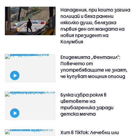
Нападения, при които загина
полицай и бяха ранени
няколко души, белязаха
първия ден от мандата на
новия президент на
Колумбия
Епидемията „Фентанил”:
Повечето от
употребяващите не знаят,
че купуват мощния опиоид
Булка избра рокля в
цветовете на
трибагреника заради
детска мечта
Хит в TikTok: Лечебни или