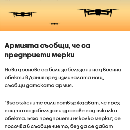
Армията съобщи, че са
предприети мерки
Нови дронове са били забелязани над военни
обекти в Дания през изминалата нощ,
съобщи датската армия.
"Въоръжените сили потвърждават, че през
нощта са забелязани дронове над няколко
обекта. Бяха предприети няколко мерки", се
посочва в съобщението, без да се дават