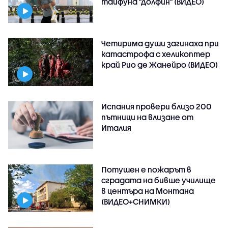
тайфуна "Долфин" (ВИДЕО)
Четирима души загинаха при
катастрофа с хеликоптер
край Рио де Жанейро (ВИДЕО)
Испания провери близо 200
пътници на влизане от
Италия
Потушен е пожарът в
сградата на бивше училище
в центъра на Монтана
(ВИДЕО+СНИМКИ)