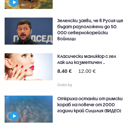
Зеленски заяви, че в Русия ще
бъдат разположени до 50
000 севернокорейски
войници
Класически маникюр с гел
лак или козметичен ..
8.40 €
12.00 €
Grabo.bg
Откриха останки от римски
кораб на повече от 2000
години край Сицилия (ВИДЕО)