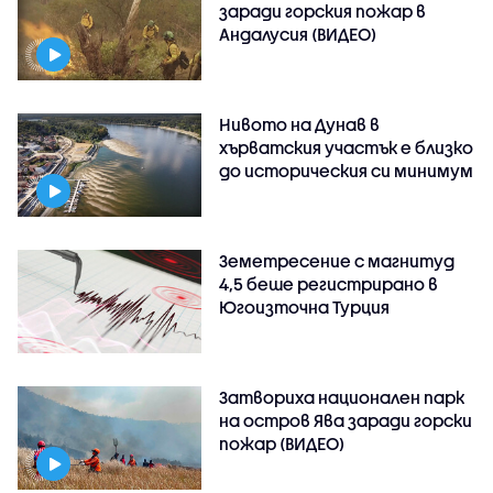
заради горския пожар в
Андалусия (ВИДЕО)
Нивото на Дунав в
хърватския участък е близко
до историческия си минимум
Земетресение с магнитуд
4,5 беше регистрирано в
Югоизточна Турция
Затвориха национален парк
на остров Ява заради горски
пожар (ВИДЕО)