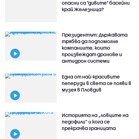
опасни са "дивите" басейни
край Железница?
Президентът: Държавата
трябва да подпомогне
компаниите, които
произвеждат дронове и
антидрон системи
Една от най-красивите
пеперуди в света се появи в
музея в Пловдив
Историята на „ловците на
педофили” и кога се
прекрачва границата