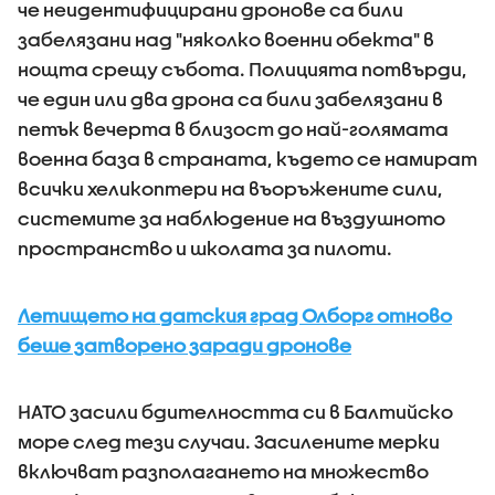
че неидентифицирани дронове са били
забелязани над "няколко военни обекта" в
нощта срещу събота. Полицията потвърди,
че един или два дрона са били забелязани в
петък вечерта в близост до най-голямата
военна база в страната, където се намират
всички хеликоптери на въоръжените сили,
системите за наблюдение на въздушното
пространство и школата за пилоти.
Летището на датския град Олборг отново
беше затворено заради дронове
НАТО засили бдителността си в Балтийско
море след тези случаи. Засилените мерки
включват разполагането на множество