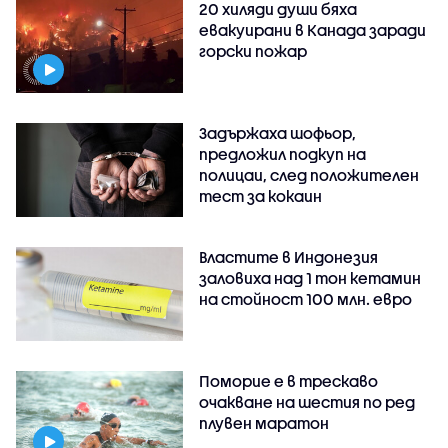
20 хиляди души бяха
евакуирани в Канада заради
горски пожар
Задържаха шофьор,
предложил подкуп на
полицаи, след положителен
тест за кокаин
Властите в Индонезия
заловиха над 1 тон кетамин
на стойност 100 млн. евро
Поморие е в трескаво
очакване на шестия по ред
плувен маратон