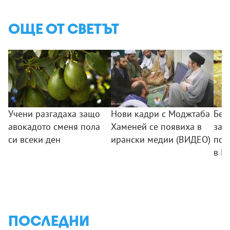
ОЩЕ ОТ СВЕТЪТ
Учени разгадаха защо
Нови кадри с Моджтаба
Беб
авокадото сменя пола
Хаменей се появиха в
зас
си всеки ден
ирански медии (ВИДЕО)
пос
в К
ПОСЛЕДНИ