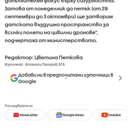
допълнителен фокус върху сигурността.
Затова от понеделник до петък (от 29
септември до 3 октомври) ще затворим
датското въздушно пространство за
всички полети на цивилни дронове“,
подчертаха от министерството.
Редактор: Цветина Петкова
Източник:
Атанаси Петров, БТА
Добави ни в предпочитани източници в
Google
Последвайте ни
NewsLetter
Google News
Youtube