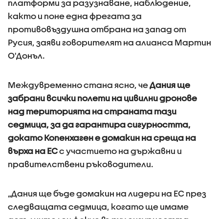
платформи за разузнаване, наблюдение,
както и поне една фрегата за
противовъздушна отбрана на запад от
Русия, заяви говорителят на алианса Мартин
О'Донъл.
Междувременно стана ясно, че
Дания ще
забрани всички полети на цивилни дронове
над територията на страната тази
седмица, за да гарантира сигурността,
докато Копенхаген е домакин на среща на
върха на ЕС
с участието на държавни и
правителствени ръководители.
„Дания ще бъде домакин на лидери на ЕС през
следващата седмица, когато ще имаме