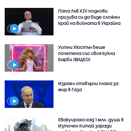
Папа Лъв XIV поднови
призива си да бъде сложен
край на войната в Украйна
Уитни Хюстън беше
почетена със своя кукла
Барби (ВИДЕО)
Израел отхвърли плана за
мир в Газа
Евакуираха над 1 млн. души в
Източен Китай заради