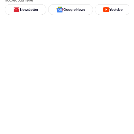
Последвайте ни
NewsLetter
Google News
Youtube