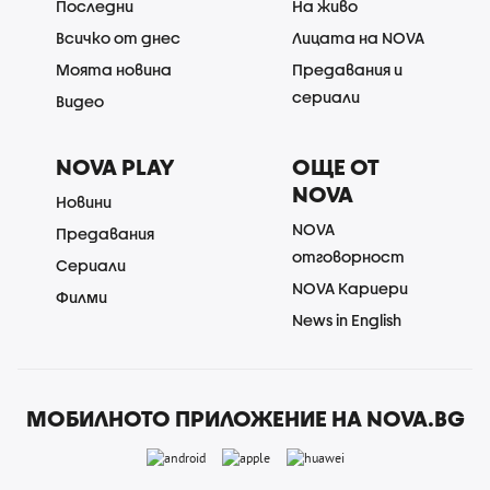
Последни
На живо
Всичко от днес
Лицата на NOVA
Моята новина
Предавания и
сериали
Видео
NOVA PLAY
ОЩЕ ОТ
NOVA
Новини
NOVA
Предавания
отговорност
Сериали
NOVA Кариери
Филми
News in English
МОБИЛНОТО ПРИЛОЖЕНИЕ НА NOVA.BG