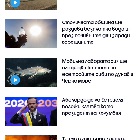
Столичната община ще
раздава безплатна вода и
през почивните дни заради
горещините
Мобилна лаборатория ще
следи движението на
есетровите риби по Дунав и
Черно море
Абелардо де ла Есприеля
положи клетва като
президент на Колумбия
Трима души, сред които и