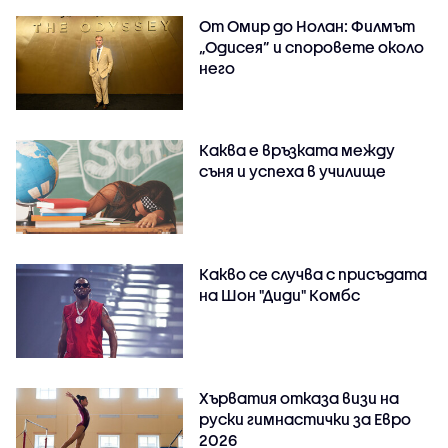
От Омир до Нолан: Филмът
„Одисея” и споровете около
него
Каква е връзката между
съня и успеха в училище
Какво се случва с присъдата
на Шон "Диди" Комбс
Хърватия отказа визи на
руски гимнастички за Евро
2026