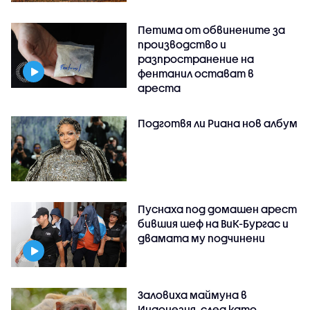
Петима от обвинените за
производство и
разпространение на
фентанил остават в
ареста
Подготвя ли Риана нов албум
Пуснаха под домашен арест
бившия шеф на ВиК-Бургас и
двамата му подчинени
Заловиха маймуна в
Индонезия, след като