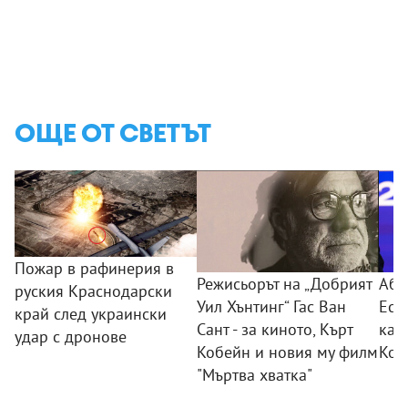
ОЩЕ ОТ СВЕТЪТ
Пожар в рафинерия в
Режисьорът на „Добрият
Абе
руския Краснодарски
Уил Хънтинг“ Гас Ван
Есп
край след украински
Сант - за киното, Кърт
кат
удар с дронове
Кобейн и новия му филм
Кол
"Мъртва хватка"