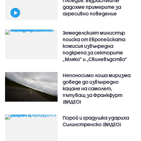
Пловдив: Възрастните
дадохме примерите за
агресивно поведение
Земеделският министър
поиска от Европейската
комисия извънредна
подкрепа за секторите
„Мляко“ и „Свиневъдство“
Непоносимо лоша миризма
доведе до извънредно
кацане на самолет,
пътуващ за Франкфурт
(ВИДЕО)
Порой и градушка удариха
Силинстренско (ВИДЕО)