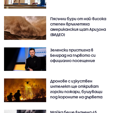
Пясъчни бури от най-висока
степен връхлетяха
американския щат Аризона
(ВИДЕО)
Зеленски пристигна в
Белград на първото си
официално посещение
Дронове с изкуствен
интелект ще откриват
горски пожари, бушуващи
под короните на дървета
Майка беше влачена 45