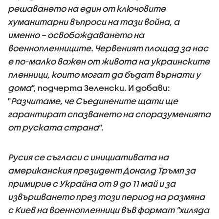
решаването на един от ключовите
хуманитарни въпроси на тази война, а
именно – освобождаването на
военнопленниците. Червеният площад за нас
е по-малко важен от живота на украинските
пленници, които могат да бъдат върнати у
дома
“, подчерта Зеленски. И добави:
"
Разчитаме, че Съединените щати ще
гарантират спазването на споразуменията
от руската страна
“.
Русия се съгласи с инициативата на
американския президент Доналд Тръмп за
примирие с Украйна от 9 до 11 май и за
извършването през този период на размяна
с Киев на военнопленници във формат "хиляда