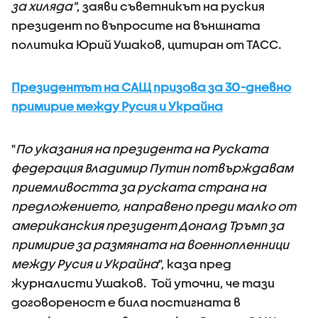
за хиляда"
, заяви съветникът на руския
президент по въпросите на външната
политика Юрий Ушаков, цитиран от ТАСС.
Президентът на САЩ призова за 30-дневно
примирие между Русия и Украйна
"
По указания на президента на Руската
федерация Владимир Путин потвърждавам
приемливостта за руската страна на
предложението, направено преди малко от
американския президент Доналд Тръмп за
примирие за размяната на военнопленници
между Русия и Украйна
", каза пред
журналисти Ушаков. Той уточни, че тази
договореност е била постигната в