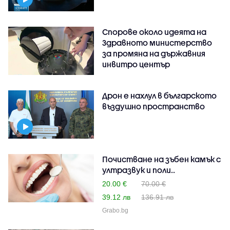
Спорове около идеята на
Здравното министерство
за промяна на държавния
инвитро център
Дрон е нахлул в българското
въздушно пространство
Почистване на зъбен камък с
ултразвук и поли..
20.00 €
70.00 €
39.12 лв
136.91 лв
Grabo.bg