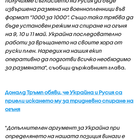
получихме съгласието на Русия да бъде
извършена размяна на военнопленници във
формат "1000 за 1000“. Също така трябва да
бъде установен режим на спиране на огъня
на 9, 10 и 11 май. Украйна последователно
работи за връщането на своите хора от
руски плен. Наредих на нашия екип
оперативно да подготви всичко необходимо
за размяната
“, съобщи държавният глава.
Доналд Тръмп обяви, че Украйна и Русия са
приели искането му за тридневно спиране на
огъня
"
Допълнителен аргумент за Украйна при
определянето на нашата позиция винаги е