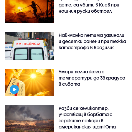
дете, са убити в Киев при
нощния руски обстрел
Най-малко петима загинали
и десетки ранени при тежка
катастрофа в Бразилия
Уморителна жега с
температури до 38 градуса
в събота
Разби се хеликоптер,
участващ в борбата с
горските пожари в
американския щат Юта