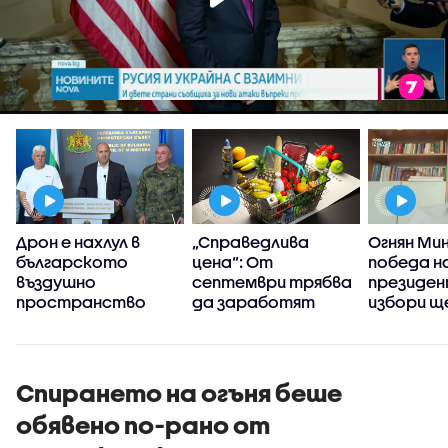
Дрон е нахлул в
„Справедлива
Огнян Мин
българското
цена“: От
победа н
и
въздушно
септември трябва
президе
пространство
да заработят
избори щ
платформите за
минимум 1
проследяване на
гласа
цените
Спирането на огъня беше
обявено по-рано от