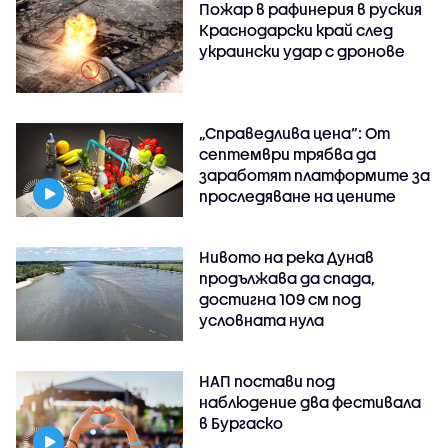
Пожар в рафинерия в руския
Краснодарски край след
украински удар с дронове
„Справедлива цена“: От
септември трябва да
заработят платформите за
проследяване на цените
Нивото на река Дунав
продължава да спада,
достигна 109 см под
условната нула
НАП постави под
наблюдение два фестивала
в Бургаско