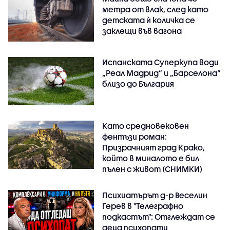
метра от влак, след като
детската ѝ количка се
заклещи във вагона
Испанската Суперкупа води
„Реал Мадрид“ и „Барселона“
близо до България
Като средновековен
фентъзи роман:
Призрачният град Крако,
който в миналото е бил
пълен с живот (СНИМКИ)
Психиатърът д-р Веселин
Герев в "Телеграфно
подкастът": Отглеждат се
деца психопати