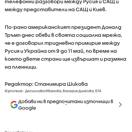
телефонни разговори между Русия и САЩ и
между представители на САЩ и Киев.
По-рано американският президент Доналд
Тръмп днес обяви в своята социална мрежа,
че е договорил тридневно примирие между
Русия и Украйна от 9 до 11 май, по време на
което двете страни ще извършат и размяна
на пленници.
Редактор: Станимира Шикова
Източник:
Десислава Иванова, Валерия Динкова, БТА
Добави ни в предпочитани източници в
Google