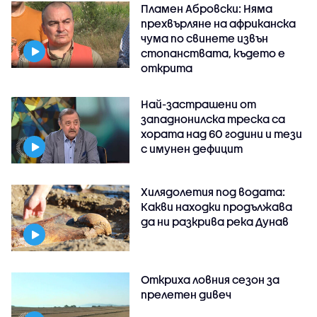
Пламен Абровски: Няма
прехвърляне на африканска
чума по свинете извън
стопанствата, където е
открита
Най-застрашени от
западнонилска треска са
хората над 60 години и тези
с имунен дефицит
Хилядолетия под водата:
Какви находки продължава
да ни разкрива река Дунав
Откриха ловния сезон за
прелетен дивеч