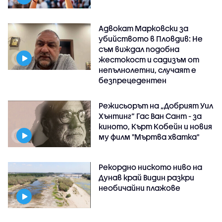
Адвокат Марковски за
убийството в Пловдив: Не
съм виждал подобна
жестокост и садизъм от
непълнолетни, случаят е
безпрецедентен
Режисьорът на „Добрият Уил
Хънтинг“ Гас Ван Сант - за
киното, Кърт Кобейн и новия
му филм "Мъртва хватка"
Рекордно ниското ниво на
Дунав край Видин разкри
необичайни плажове