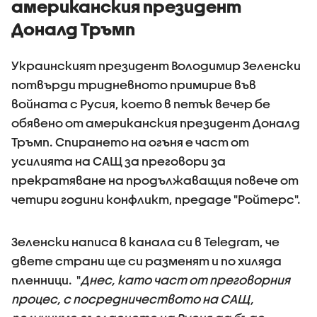
американския президент
Доналд Тръмп
Украинският президент Володимир Зеленски
потвърди тридневното примирие във
войната с Русия, което в петък вечер бе
обявено от американския президент Доналд
Тръмп. Спирането на огъня е част от
усилията на САЩ за преговори за
прекратяване на продължаващия повече от
четири години конфликт, предаде "Ройтерс".
Зеленски написа в канала си в Telegram, че
двете страни ще си разменят и по хиляда
пленници. "
Днес, като част от преговорния
процес, с посредничеството на САЩ,