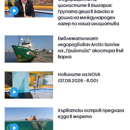
ционистите в България:
Групата деца в Банско е
дошла на международен
лагер по наша инициатива
Емблематичният
ледоразбивач Arctic Sunrise
на „Грийнпийс” акостира във
Варна
Новините на NOVA
(07.08.2026 - 8.00)
Хърватски остров предлага
езда в морето