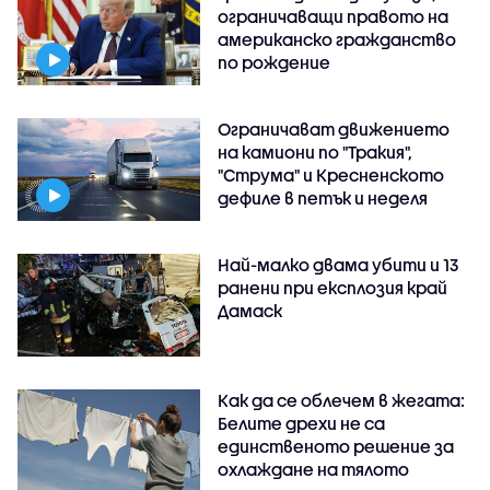
ограничаващи правото на
американско гражданство
по рождение
Ограничават движението
на камиони по "Тракия",
"Струма" и Кресненското
дефиле в петък и неделя
Най-малко двама убити и 13
ранени при експлозия край
Дамаск
Как да се облечем в жегата:
Белите дрехи не са
единственото решение за
охлаждане на тялото