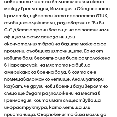
северната част на Атлантическия океан
между Гренландия, Исландия и Обединеното
кралство, известен като пропастта GIUK,
съобщиха служители, разговаряли с "Би Би
Си". Двете страни все още не са постигнали
официално съгласие за нищо и
окончателният брой на базите може да се
промени, съобщиха източниците. Една от
новите бази вероятно ще бъде разположена
в Нарсарсуак, на мястото на бивша
американска военна база, в която се е
помещавало малко летище. Анализатори
казват, че други нови военни бази вероятно
също ще бъдат разположени на места в
Гренландия, които имат съществуваща
инфраструктура, като летища или
пристанища. Съоръженията биха могли да