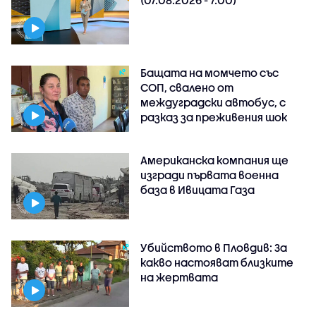
(07.08.2026 - 7.00)
Бащата на момчето със
СОП, свалено от
междуградски автобус, с
разказ за преживения шок
Американска компания ще
изгради първата военна
база в Ивицата Газа
Убийството в Пловдив: За
какво настояват близките
на жертвата