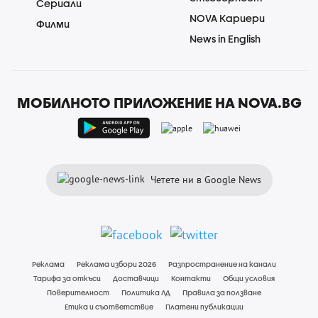
Сериали
NOVA Кариери
Филми
News in English
МОБИЛНОТО ПРИЛОЖЕНИЕ НА NOVA.BG
Четете ни в Google News
Реклама
Реклама избори 2026
Разпространение на канали
Тарифа за откъси
Доставчици
Контакти
Общи условия
Поверителност
Политика ЛД
Правила за ползване
Етика и съответствие
Платени публикации