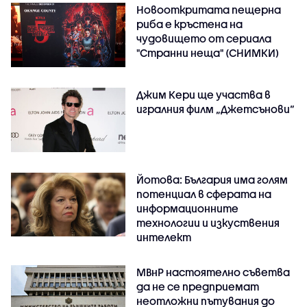
Новооткритата пещерна
риба е кръстена на
чудовището от сериала
"Странни неща" (СНИМКИ)
Джим Кери ще участва в
игралния филм „Джетсънови“
Йотова: България има голям
потенциал в сферата на
информационните
технологии и изкуствения
интелект
МВнР настоятелно съветва
да не се предприемат
неотложни пътувания до