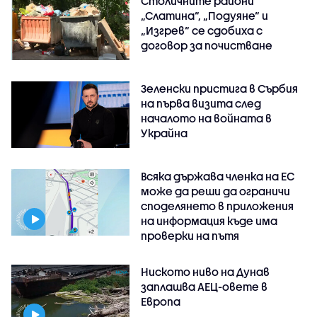
Столичните райони
„Слатина“, „Подуяне“ и
„Изгрев“ се сдобиха с
договор за почистване
Зеленски пристига в Сърбия
на първа визита след
началото на войната в
Украйна
Всяка държава членка на ЕС
може да реши да ограничи
споделянето в приложения
на информация къде има
проверки на пътя
Ниското ниво на Дунав
заплашва АЕЦ-овете в
Европа