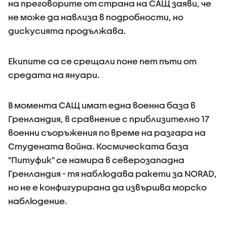
на преговорите от страна на САЩ заяви, че
не може да навлиза в подробности, но
дискусията продължава.
Екипите са се срещали поне пет пъти от
средата на януари.
В момента САЩ имат една военна база в
Гренландия, в сравнение с приблизително 17
военни съоръжения по време на разгара на
Студената война. Космическата база
"Питуфик" се намира в северозападна
Гренландия - тя наблюдава ракети за NORAD,
но не е конфигурирана да извършва морско
наблюдение.