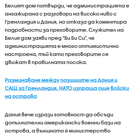
Белият дом потвърди, че администрацията е
ангажирана с разговори на високо ниво с
Гренландия и Дания, но отказа да коментира
подробности за преговорите. Служител на
Белия дом заяви пред "Би Би Си", че
администрацията е много оптимистично
настроена, тъй като преговорите се
движат в правилната посока.
Разминаване между позициите на Дания и
САЩ за Гренландия. НАТО изпраща още войски
на острова
Дания вече изрази готовност да обсъди
допълнителни американски военни бази на
острова, а външното ѝ министерство