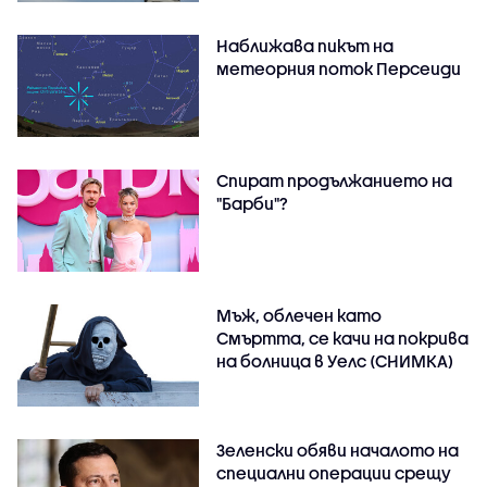
Наближава пикът на
метеорния поток Персеиди
Спират продължанието на
"Барби"?
Мъж, облечен като
Смъртта, се качи на покрива
на болница в Уелс (СНИМКА)
Зеленски обяви началото на
специални операции срещу