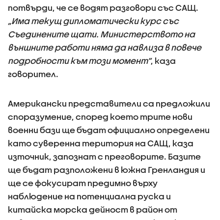
потвърди, че се водят разговори със САЩ.
„Има текущ дипломатически курс със
Съединените щати. Министерството на
външните работи няма да навлиза в повече
подробности към този момент“
, каза
говорител.
Американски представители са предложили
споразумение, според което трите нови
военни бази ще бъдат официално определени
като суверенна територия на САЩ, каза
източник, запознат с преговорите. Базите
ще бъдат разположени в южна Гренландия и
ще се фокусират предимно върху
наблюдение на потенциална руска и
китайска морска дейност в район от