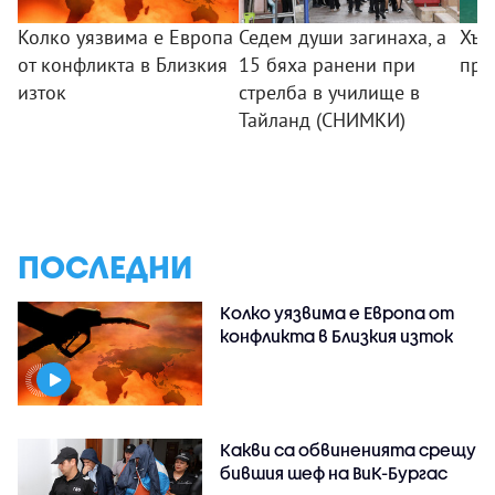
Колко уязвима е Европа
Седем души загинаха, а
Хър
от конфликта в Близкия
15 бяха ранени при
пре
изток
стрелба в училище в
Тайланд (СНИМКИ)
ПОСЛЕДНИ
Колко уязвима е Европа от
конфликта в Близкия изток
Какви са обвиненията срещу
бившия шеф на ВиК-Бургас