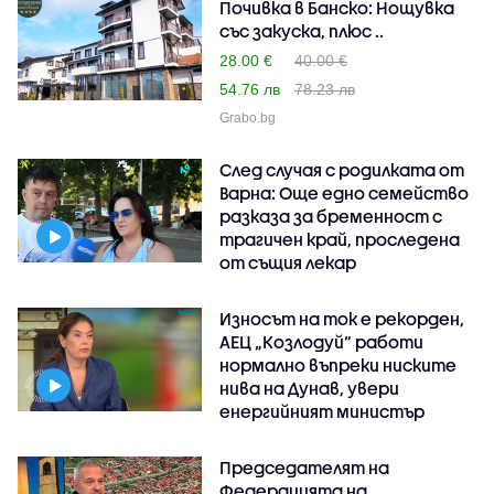
Почивка в Банско: Нощувка
със закуска, плюс ..
28.00 €
40.00 €
54.76 лв
78.23 лв
Grabo.bg
След случая с родилката от
Варна: Още едно семейство
разказа за бременност с
трагичен край, проследена
от същия лекар
Износът на ток е рекорден,
АЕЦ „Козлодуй“ работи
нормално въпреки ниските
нива на Дунав, увери
енергийният министър
Председателят на
Федерацията на