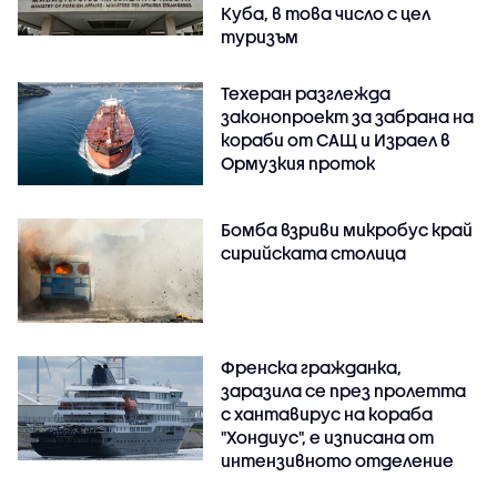
Куба, в това число с цел
туризъм
Техеран разглежда
законопроект за забрана на
кораби от САЩ и Израел в
Ормузкия проток
Бомба взриви микробус край
сирийската столица
Френска гражданка,
заразила се през пролетта
с хантавирус на кораба
"Хондиус", е изписана от
интензивното отделение