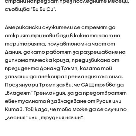
страни напредват през последните месеци,
съобщва "Би Би Си".
Американски служители се стремят да
открият три нови бази в южната част на
територията, полуавтономна част от
Дания, докато работят за разрешаване на
дипломатическа криза, предизвикана от
президента Доналд Тръмп, когато той
заплаши да анексира Гренландия със сила.
През януари Тръмп заяви, че САЩ трябва да
„владеят“ Гренландия, за да предотвратят
евентуалното ѝ завладяване от Русия или
Китай. Той каза, че това може да се случи по
„лесния“ или „трудния начин“.