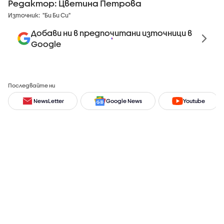
Редактор: Цветина Петрова
Източник:
"Би Би Си"
Добави ни в предпочитани източници в
Google
Последвайте ни
NewsLetter
Google News
Youtube