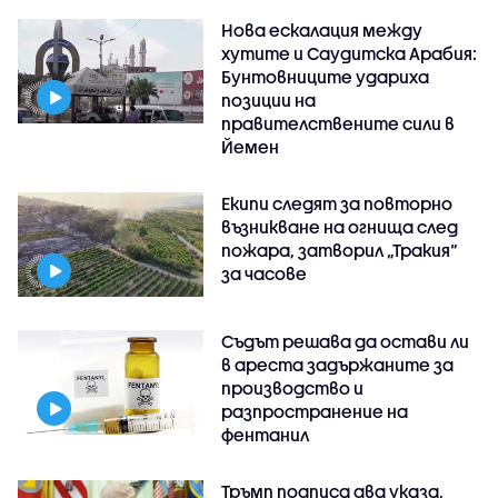
Нова ескалация между
хутите и Саудитска Арабия:
Бунтовниците удариха
позиции на
правителствените сили в
Йемен
Екипи следят за повторно
възникване на огнища след
пожара, затворил „Тракия“
за часове
Съдът решава да остави ли
в ареста задържаните за
производство и
разпространение на
фентанил
Тръмп подписа два указа,