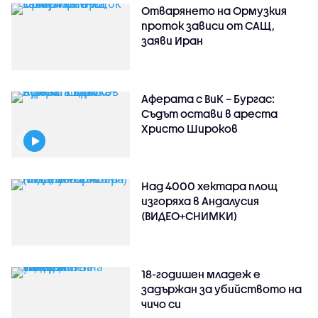
Отварянето на Ормузкия
проток зависи от САЩ,
заяви Иран
Аферата с ВиК – Бургас:
Съдът остави в ареста
Христо Широков
Над 4000 хектара площ
изгоряха в Андалусия
(ВИДЕО+СНИМКИ)
18-годишен младеж е
задържан за убийството на
чичо си