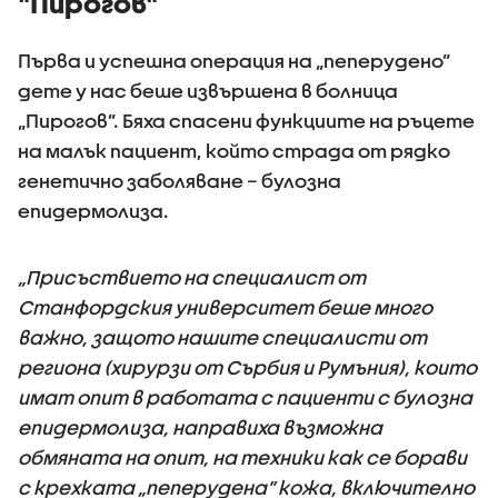
"Пирогов"
Първа и успешна операция на „пеперудено”
дете у нас беше извършена в болница
„Пирогов”. Бяха спасени функциите на ръцете
на малък пациент, който страда от рядко
генетично заболяване – булозна
епидермолиза.
„Присъствието на специалист от
Станфордския университет беше много
важно, защото нашите специалисти от
региона (хирурзи от Сърбия и Румъния), които
имат опит в работата с пациенти с булозна
епидермолиза, направиха възможна
обмяната на опит, на техники как се борави
с крехката „пеперудена” кожа, включително