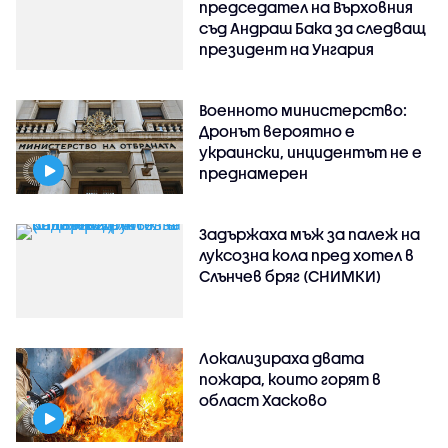
председател на Върховния
съд Андраш Бака за следващ
президент на Унгария
Военното министерство:
Дронът вероятно е
украински, инцидентът не е
преднамерен
Задържаха мъж за палеж на
луксозна кола пред хотел в
Слънчев бряг (СНИМКИ)
Локализираха двата
пожара, които горят в
област Хасково