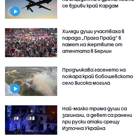
се взриви край Кардам
Хиляди души участваха в
парада „Прага Прайд“ в
памет на жертвите от
атентата в Берлин
Продължава гасенето на
пожара край бобошевското
село Висока могила
Най-малко трима души са
загинали, а девет са ранени
при руски атаки срещу
Източна Украйна