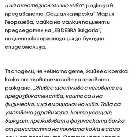
и на анестезиологично ниво”
, разказа в
предаването „Социална мрежа” Мария
Георгиева, майка на малкия пациент и
председател на „EB DEBRA Bulgaria”,
пациентска организация за булозна
епидермолиза.
Тя сподели, че нейното дете, живее с крехка
кожа от първите часове на неговото
раждане.
„Живее щастливо с неговите си
предизвикателства, които са и на
физическо, и на емоционално ниво. Това са
умствено здрави хора, които усещат,
виждат, преживяват и физическата болка
от ранимостта на тяхната кожа е само