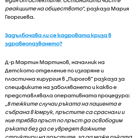
един от аспектите. Останалата част е
реакциите на обществото”
, разказа Мария
Георгиева.
Задълбочава ли се кадровата криза в
здравеопазването?
Д-р Мартин Мартинов, началник на
Детското отделение по изгаряне и
пластична хирургия в „Пирогов” разказа за
спецификите на заболяването и какво е
представлявала оперативната процедура:
„В тежките случаи ръката на пациента е
събрана в юмрук, пръстите са сраснали и
ние трябва пръст по пръст да освободим
ръката без да се увредят важните
структури на пръстите, за да може ръката