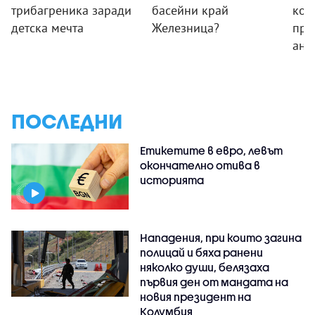
трибагреника заради
басейни край
ком
детска мечта
Железница?
про
ант
ПОСЛЕДНИ
Етикетите в евро, левът
окончателно отива в
историята
Нападения, при които загина
полицай и бяха ранени
няколко души, белязаха
първия ден от мандата на
новия президент на
Колумбия