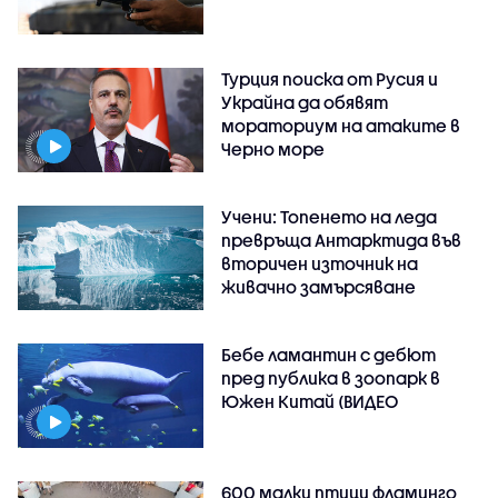
Турция поиска от Русия и
Украйна да обявят
мораториум на атаките в
Черно море
Учени: Топенето на леда
превръща Антарктида във
вторичен източник на
живачно замърсяване
Бебе ламантин с дебют
пред публика в зоопарк в
Южен Китай (ВИДЕО
600 малки птици фламинго