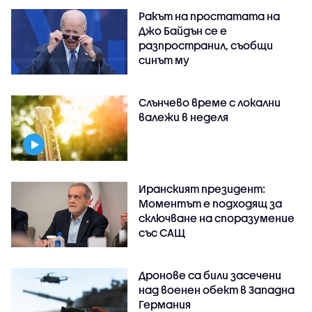
Ракът на простатата на
Джо Байдън се е
разпространил, съобщи
синът му
Слънчево време с локални
валежи в неделя
Иранският президент:
Моментът е подходящ за
сключване на споразумение
със САЩ
Дронове са били засечени
над военен обект в Западна
Германия