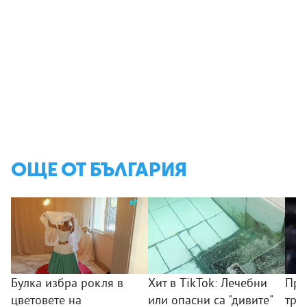
ОЩЕ ОТ БЪЛГАРИЯ
Булка избра рокля в
Хит в TikTok: Лечебни
Пре
цветовете на
или опасни са "дивите"
тря