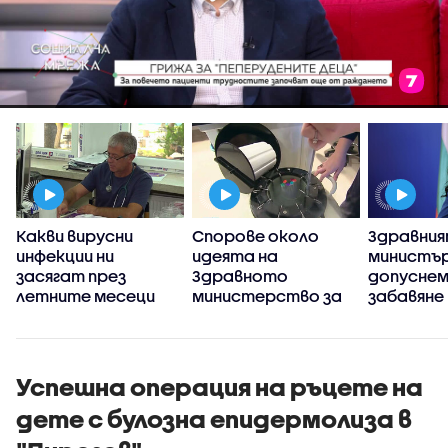
Какви вирусни
Спорове около
Здравни
инфекции ни
идеята на
министър
я
засягат през
Здравното
допуснем
летните месеци
министерство за
забавяне
промяна на
пребазир
държавния инвитро
Държавн
център
психиатр
болница 
Успешна операция на ръцете на
дете с булозна епидермолиза в