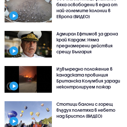
бяха освободени в една от
най-големите колонии в
Европа (ВИДЕО)
Адмирал Ефтимов за дрона
край Кардам: Няма
преднамерени действия
срещу България
Извънредно положение в
канадската провинция
Британска Колумбия заради
неконтролируем пожар
Стотици балони с горещ
въздух полетяха в небето
над Бристол (ВИДЕО)