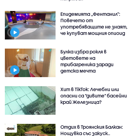
Епидемията „Фентанил”:
Повечето от
употребяващите не знаят,
че купуват мощния опиоид
Булка избра рокля в
цветовете на
трибагреника заради
детска мечта
Хит в TikTok: Лечебни или
опасни са "дивите" басейни
край Железница?
Отдих в Троянския Балкан:
Нощувка със закуск..