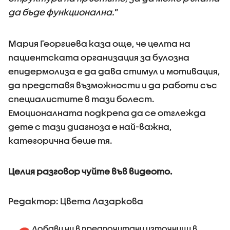
да бъде функционална.
”
Мария Георгиева каза още, че целта на
пациентската организация за булозна
епидермолиза е да дава стимул и мотивация,
да представя възможности и да работи със
специалистите в тази болест.
Емоционалната подкрепа да се отглежда
дете с тази диагноза е най-важна,
категорична беше тя.
Целия разговор чуйте във видеото.
Редактор: Цвета Лазаркова
Добави ни в предпочитани източници в