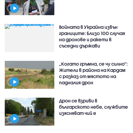
Войната в Украйна извън
границите: Близо 100 случая
на дронове и ракети в
съседни държави
„Когато гръмна, се чу силно“:
Жители в района на Кардам
с разказ от мястото на
падналия дрон
Дрон се взриви в
българското небе, службите
изясняват чий е