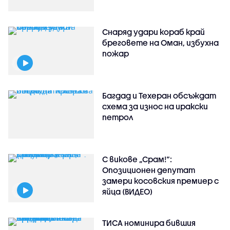
Снаряд удари кораб край
бреговете на Оман, избухна
пожар
Багдад и Техеран обсъждат
схема за износ на иракски
петрол
С викове „Срам!“:
Опозиционен депутат
замери косовския премиер с
яйца (ВИДЕО)
ТИСА номинира бившия