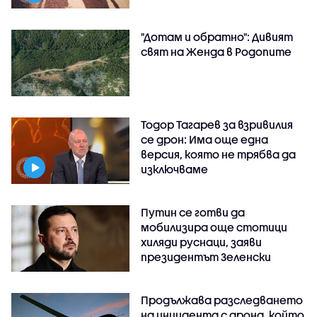
"Дотам и обратно": Дивият
свят на Женда в Родопите
Тодор Тагарев за взривилия
се дрон: Има още една
версия, която не трябва да
изключваме
Путин се готви да
мобилизира още стотици
хиляди руснаци, заяви
президентът Зеленски
Продължава разследването
на инцидента с дрона, който