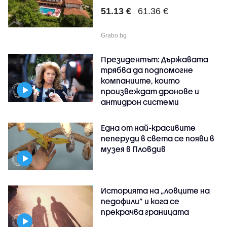
51.13 €
61.36 €
Grabo.bg
Президентът: Държавата
трябва да подпомогне
компаниите, които
произвеждат дронове и
антидрон системи
Една от най-красивите
пеперуди в света се появи в
музея в Пловдив
Историята на „ловците на
педофили” и кога се
прекрачва границата