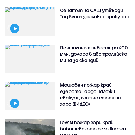
Сенатът на САЩ утвърди
Тод Бланч за главен прокурор
Пентагонът инвестира 400
млн. долара в австралийска
мина за скандий
Мащабен пожар край
езерото Гарда наложи
евакуацията на стотици
хора (ВИДЕО)
Голям пожар гори край
бобошевското село Висока
могила