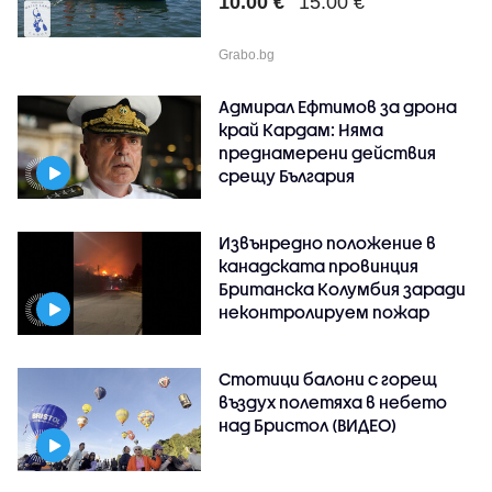
10.00 €
15.00 €
Grabo.bg
Адмирал Ефтимов за дрона
край Кардам: Няма
преднамерени действия
срещу България
Извънредно положение в
канадската провинция
Британска Колумбия заради
неконтролируем пожар
Стотици балони с горещ
въздух полетяха в небето
над Бристол (ВИДЕО)