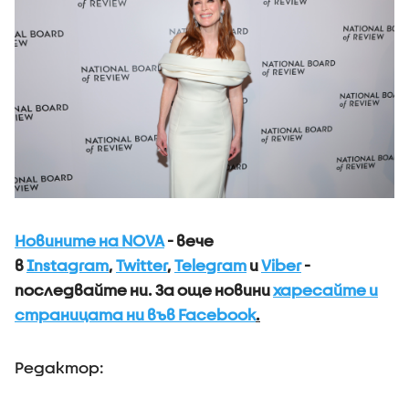
Новините на NOVA
- вече
в
Instagram
,
Twitter
,
Telegram
и
Viber
-
последвайте ни.
За още новини
харесайте и
страницата ни във Facebook
.
Редактор: