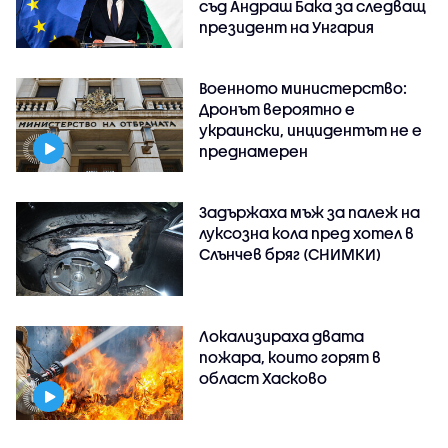
съд Андраш Бака за следващ
президент на Унгария
Военното министерство:
Дронът вероятно е
украински, инцидентът не е
преднамерен
Задържаха мъж за палеж на
луксозна кола пред хотел в
Слънчев бряг (СНИМКИ)
Локализираха двата
пожара, които горят в
област Хасково