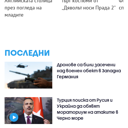
Английската столица
търг костюми от
Фил
през погледа на
„Дяволът носи Прада 2“
спо
младите
ПОСЛЕДНИ
Дронове са били засечени
над военен обект в Западна
Германия
Турция поиска от Русия и
Украйна да обявят
мораториум на атаките в
Черно море