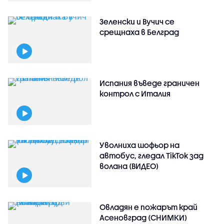
Зеленски и Вучич се
срещнаха в Белград
Испания въведе граничен
контрол с Италия
Уволниха шофьор на
автобус, гледал TikTok зад
волана (ВИДЕО)
Овладян е пожарът край
Асеновград (СНИМКИ)