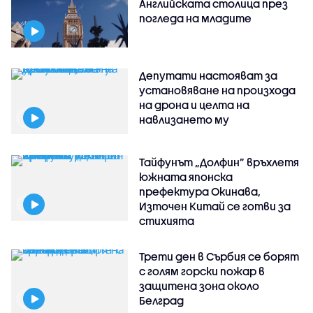
Английската столица през
погледа на младите
Депутати настояват за
установяване на произхода
на дрона и целта на
навлизането му
Тайфунът „Долфин” връхлетя
южната японска
префектура Окинава,
Източен Китай се готви за
стихията
Трети ден в Сърбия се борят
с голям горски пожар в
защитена зона около
Белград