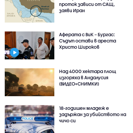
проток зависи от САЩ,
заяви Иран
Аферата с ВиК – Бургас:
Съдът остави в ареста
Христо Широков
Над 4000 хектара площ
изгоряха в Андалусия
(ВИДЕО+СНИМКИ)
18-годишен младеж е
задържан за убийството на
чичо си