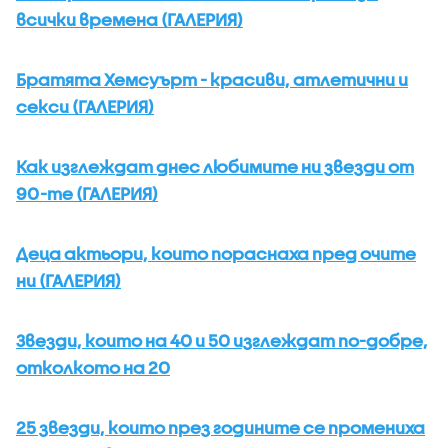
всички времена (ГАЛЕРИЯ)
Братята Хемсуърт - красиви, атлетични и
секси (ГАЛЕРИЯ)
Как изглеждат днес любимите ни звезди от
90-те (ГАЛЕРИЯ)
Деца актьори, които пораснаха пред очите
ни (ГАЛЕРИЯ)
Звезди, които на 40 и 50 изглеждат по-добре,
отколкото на 20
25 звезди, които през годините се промениха