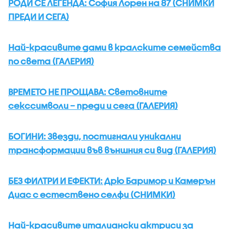
РОДИ СЕ ЛЕГЕНДА: София Лорен на 87 (СНИМКИ
ПРЕДИ И СЕГА)
Най-красивите дами в кралските семейства
по света (ГАЛЕРИЯ)
ВРЕМЕТО НЕ ПРОЩАВА: Световните
секссимволи – преди и сега (ГАЛЕРИЯ)
БОГИНИ: Звезди, постигнали уникални
трансформации във външния си вид (ГАЛЕРИЯ)
БЕЗ ФИЛТРИ И ЕФЕКТИ: Дрю Баримор и Камерън
Диас с естествено селфи (СНИМКИ)
Най-красивите италиански актриси за