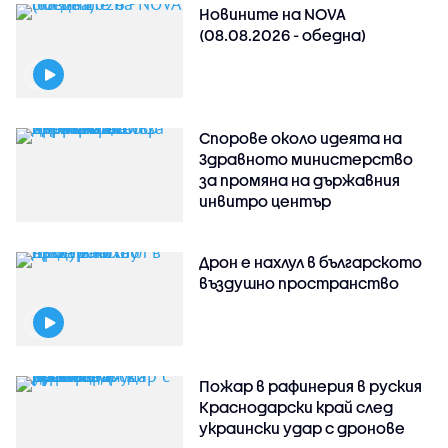
Новините на NOVA
(08.08.2026 - обедна)
Спорове около идеята на
Здравното министерство
за промяна на държавния
инвитро център
Дрон е нахлул в българското
въздушно пространство
Пожар в рафинерия в руския
Краснодарски край след
украински удар с дронове