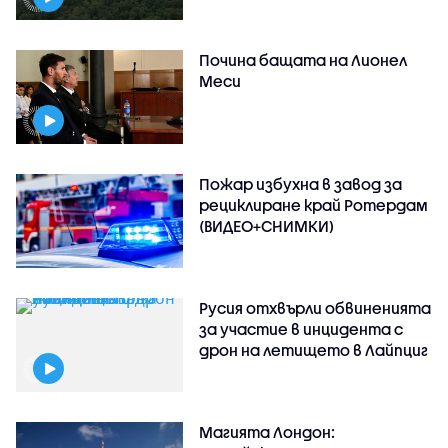
Почина бащата на Лионел
Меси
Пожар избухна в завод за
рециклиране край Ротердам
(ВИДЕО+СНИМКИ)
Русия отхвърли обвиненията
за участие в инцидента с
дрон на летището в Лайпциг
Магията Лондон: