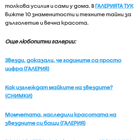
толкова усилия и сами у дома. В
ГАЛЕРИЯТА ТУК
вижте 10 знаменитости и техните тайни за
дълголетие и вечна красота.
Още любопитни галерии:
Звезди, доказали, че годините са просто
цифра (ГАЛЕРИЯ)
Как изглеждат майките на звездите?
(СНИМКИ)
Момчетата, наследили красотата на
звездните си бащи (ГАЛЕРИЯ)