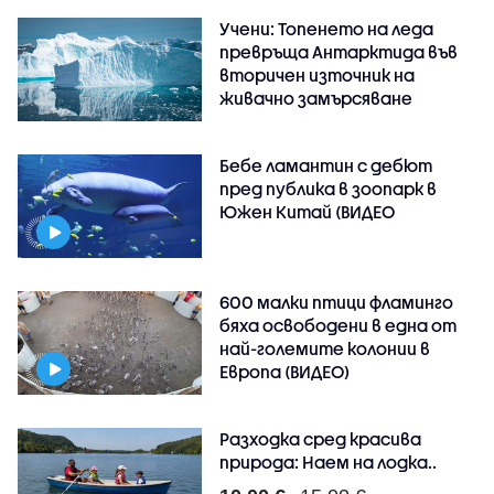
Учени: Топенето на леда
превръща Антарктида във
вторичен източник на
живачно замърсяване
Бебе ламантин с дебют
пред публика в зоопарк в
Южен Китай (ВИДЕО
600 малки птици фламинго
бяха освободени в една от
най-големите колонии в
Европа (ВИДЕО)
Разходка сред красива
природа: Наем на лодка..