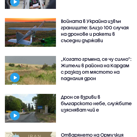
Войната в Украйна извън
границите: Близо 100 случая
на дронове и ракети в
съседни държави
„Когато гръмна, се чу силно“:
Жители в района на Кардам
с разказ от мястото на
падналия дрон
Дрон се взриви в
българското небе, службите
изясняват чий е
Отварянето на Ормузкия