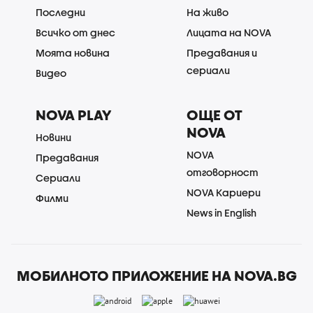
Последни
На живо
Всичко от днес
Лицата на NOVA
Моята новина
Предавания и
сериали
Видео
NOVA PLAY
ОЩЕ ОТ
NOVA
Новини
NOVA
Предавания
отговорност
Сериали
NOVA Кариери
Филми
News in English
МОБИЛНОТО ПРИЛОЖЕНИЕ НА NOVA.BG