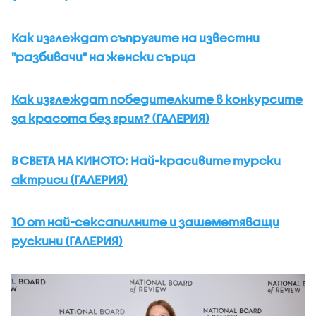
Как изглеждат съпругите на известни
"разбивачи" на женски сърца
Как изглеждат победителките в конкурсите
за красота без грим? (ГАЛЕРИЯ)
В СВЕТА НА КИНОТО: Най-красивите турски
актриси (ГАЛЕРИЯ)
10 от най-сексапилните и зашеметяващи
рускини (ГАЛЕРИЯ)