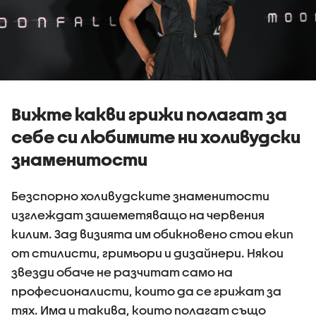
Вижте какви грижи полагат за
себе си любимите ни холивудски
знаменитости
Безспорно холивудските знаменитости
изглеждат зашеметяващо на червения
килим. Зад визията им обикновено стои екип
от стилисти, гримьори и дизайнери. Някои
звезди обаче не разчитат само на
професионалисти, които да се грижат за
тях. Има и такива, които полагат също