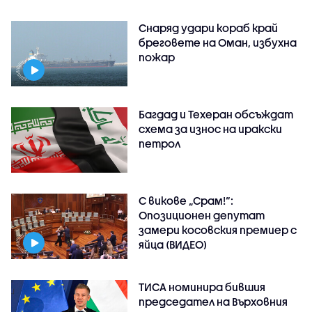
Снаряд удари кораб край
бреговете на Оман, избухна
пожар
Багдад и Техеран обсъждат
схема за износ на иракски
петрол
С викове „Срам!“:
Опозиционен депутат
замери косовския премиер с
яйца (ВИДЕО)
ТИСА номинира бившия
председател на Върховния