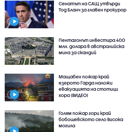
Сенатът на САЩ утвърди
Тод Бланч за главен прокурор
Пентагонът инвестира 400
млн. долара в австралийска
мина за скандий
Мащабен пожар край
езерото Гарда наложи
евакуацията на стотици
хора (ВИДЕО)
Голям пожар гори край
бобошевското село Висока
могила