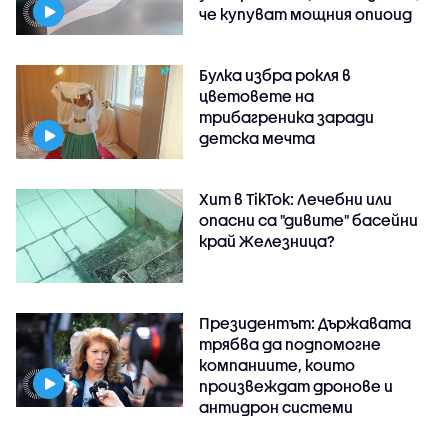
че купуват мощния опиоид
Булка избра рокля в
цветовете на
трибагреника заради
детска мечта
Хит в TikTok: Лечебни или
опасни са "дивите" басейни
край Железница?
Президентът: Държавата
трябва да подпомогне
компаниите, които
произвеждат дронове и
антидрон системи