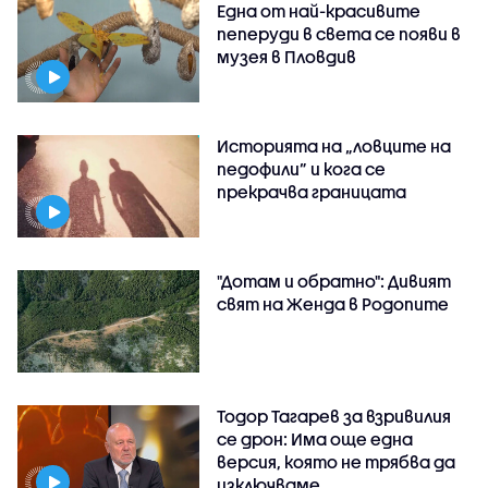
Една от най-красивите
пеперуди в света се появи в
музея в Пловдив
Историята на „ловците на
педофили” и кога се
прекрачва границата
"Дотам и обратно": Дивият
свят на Женда в Родопите
Тодор Тагарев за взривилия
се дрон: Има още една
версия, която не трябва да
изключваме