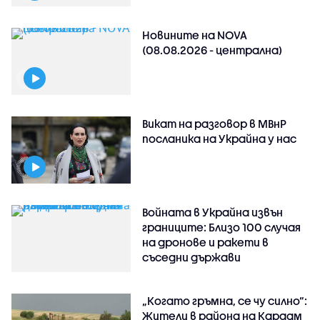
Новините на NOVA
(08.08.2026 - централна)
Викат на разговор в МВнР
посланика на Украйна у нас
Войната в Украйна извън
границите: Близо 100 случая
на дронове и ракети в
съседни държави
„Когато гръмна, се чу силно“:
Жители в района на Кардам