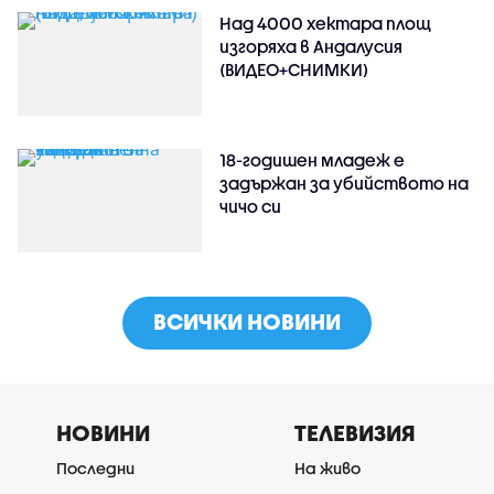
Над 4000 хектара площ
изгоряха в Андалусия
(ВИДЕО+СНИМКИ)
18-годишен младеж е
задържан за убийството на
чичо си
ВСИЧКИ НОВИНИ
НОВИНИ
ТЕЛЕВИЗИЯ
Последни
На живо