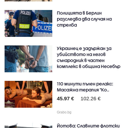
Полицията в Берлин
разследва два случая на
стрелба
Украинец е задържан за
убийството на негов
сънародник в частен
комплекс в община Несебър
110 минути пълен релакс:
Масажна терапия "Ко..
45.97 €
102.26 €
Grabo.bg
Йотова: Славните флотски