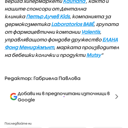
верига хипермаркети
Kaufland
, както и
нашите спонсори от Дентална
клиника
Петър Дучев Kids
, компанията за
дермокозметика
Laboratorios BABÉ
, групата
от фармацевтични компании
Valentis
,
управляващото фондове дружество
ЕЛАНА
Фонд Мениджмънт
, марката производител
на бебешки колички и продукти
Mutsy
“
Редактор: Габриела Павлова
Добави ни в предпочитани източници в
Google
Последвайте ни