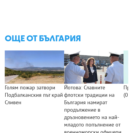
ОЩЕ ОТ БЪЛГАРИЯ
Голям пожар затвори
Йотова: Славните
Про
Подбалканския път край
флотски традиции на
(09
Сливен
България намират
продължение в
дръзновението на най-
младото попълнение от
военноморски офицери