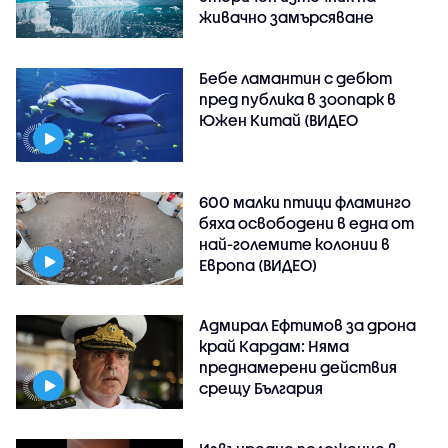
живачно замърсяване
Бебе ламантин с дебют
пред публика в зоопарк в
Южен Китай (ВИДЕО
600 малки птици фламинго
бяха освободени в една от
най-големите колонии в
Европа (ВИДЕО)
Адмирал Ефтимов за дрона
край Кардам: Няма
преднамерени действия
срещу България