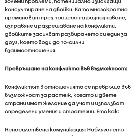
големи проблеми, потенциално изискващи
консултиране на двойки. Като многократно
преминават през процеса на разпознаване,
изправяне и разрешаване на конфликти,
двойките засилват разбирането си един за
друг, което води до по-силни
взаимоотношения.
Превръщане на конфликта във възможност:
Конфликтът в отношенията се превръща във
възможност за растеж, когато и двете
страни имат желание да учат и използват
определени умения и стратегии. Ето как:
Ненасилствена комуникация: Наблягането