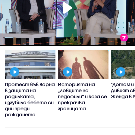
Протест във Варна
Историята на
"Дотам и
в защита на
„ловците на
Дивият с
родилката,
педофили” и кога се
Женда в 
изгубила бебето си
прекрачва
дни преди
границата
раждането