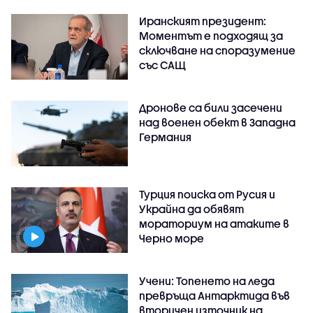
Иранският президент:
Моментът е подходящ за
сключване на споразумение
със САЩ
Дронове са били засечени
над военен обект в Западна
Германия
Турция поиска от Русия и
Украйна да обявят
мораториум на атаките в
Черно море
Учени: Топенето на леда
превръща Антарктида във
вторичен източник на