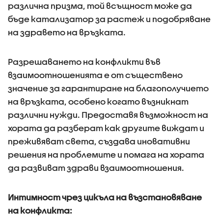
различна призма, той всъщност може да
бъде катализатор за растеж и подобряване
на здравето на връзката.
Разрешаването на конфликти във
взаимоотношенията е от съществено
значение за гарантиране на благополучието
на връзката, особено когато възникнат
различни нужди. Предоставя възможност на
хората да разберат как другите виждат и
преживяват света, създава иновативни
решения на проблемите и помага на хората
да развиват здрави взаимоотношения.
Интимност чрез цикъла на възстановяване
на конфликта: