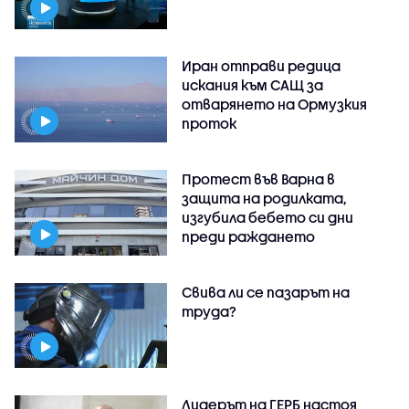
Иран отправи редица
искания към САЩ за
отварянето на Ормузкия
проток
Протест във Варна в
защита на родилката,
изгубила бебето си дни
преди раждането
Свива ли се пазарът на
труда?
Лидерът на ГЕРБ настоя