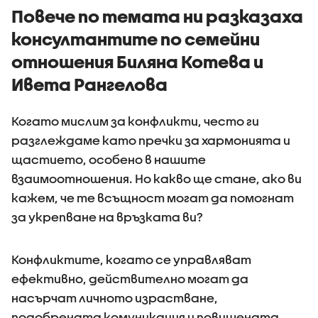
Повече по темата ни разказаха
консултантите по семейни
отношения Биляна Котева и
Ивета Рангелова
Когато мислим за конфликти, често ги
разглеждаме като пречки за хармонията и
щастието, особено в нашите
взаимоотношения. Но какво ще стане, ако ви
кажем, че те всъщност могат да помогнат
за укрепване на връзката ви?
Конфликтите, когато се управляват
ефективно, действително могат да
насърчат личното израстване,
подобрената комуникация и повишената