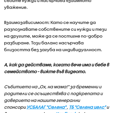
своите нужди и насърчава взаимното
уважение.
Взаимозависимост: Като се научите да
разпознавате собствените си нужди и тези
на другите, може да се постигне по-добро
разбиране. Този баланс насърчава
близостта без загуба на индивидуалност.
А, как да действаме, когато вече има и бебе в
семейството - вижте във видеото.
Събитието на „Ох, на мама!“ за бременни и
родители се осъществява с подкрепата и
доверието на нашите генерални
спонсори
УСБАЛАГ "Селена"
,
ТБ "Селена целс"
и