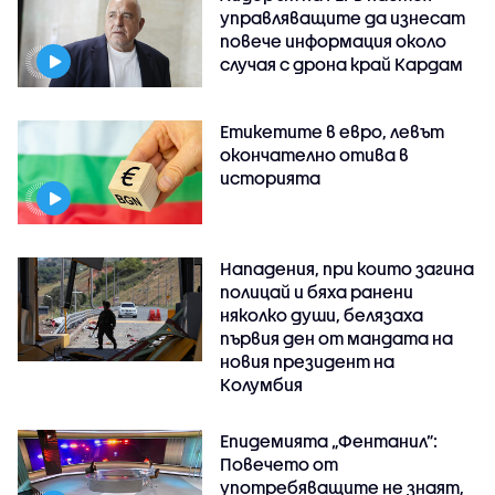
управляващите да изнесат
повече информация около
случая с дрона край Кардам
Етикетите в евро, левът
окончателно отива в
историята
Нападения, при които загина
полицай и бяха ранени
няколко души, белязаха
първия ден от мандата на
новия президент на
Колумбия
Епидемията „Фентанил”:
Повечето от
употребяващите не знаят,