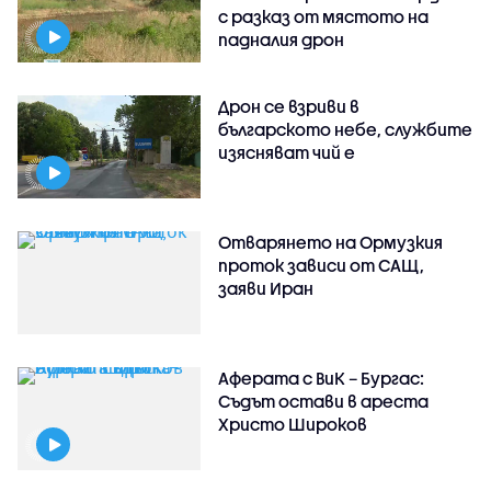
с разказ от мястото на
падналия дрон
Дрон се взриви в
българското небе, службите
изясняват чий е
Отварянето на Ормузкия
проток зависи от САЩ,
заяви Иран
Аферата с ВиК – Бургас:
Съдът остави в ареста
Христо Широков