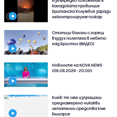
Извънредно положение в
канадската провинция
Британска Колумбия заради
неконтролируем пожар
Стотици балони с горещ
въздух полетяха в небето
над Бристол (ВИДЕО)
Новините на NOVA NEWS
(08.08.2026 - 20:00)
Киев: Не сме изпращали
преднамерено никакви
летателни средства към
България