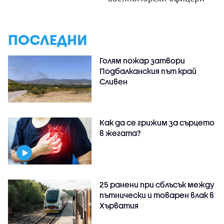
ПОСЛЕДНИ
Голям пожар затвори
Подбалканския път край
Сливен
Как да се грижим за сърцето
в жегата?
25 ранени при сблъсък между
пътнически и товарен влак в
Хърватия