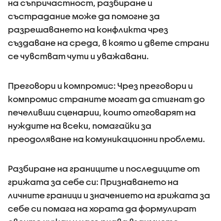
на съпричастност, разбиране и
състрадание може да помогне за
разрешаването на конфликта чрез
създаване на среда, в която и двете страни
се чувстват чути и уважавани.
Преговори и компромис: Чрез преговори и
компромис страните могат да стигнат до
печеливши сценарии, които отговарят на
нуждите на всеки, помагайки за
преодоляване на комуникационни проблеми.
Разбиране на границите и последиците от
грижата за себе си: Признаването на
личните граници и значението на грижата за
себе си помага на хората да формулират