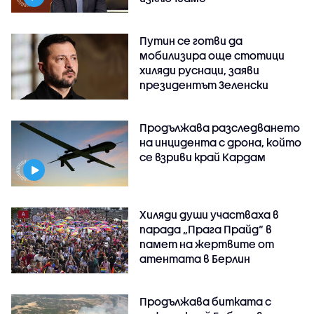
Путин се готви да
мобилизира още стотици
хиляди руснаци, заяви
президентът Зеленски
Продължава разследването
на инцидента с дрона, който
се взриви край Кардам
Хиляди души участваха в
парада „Прага Прайд“ в
памет на жертвите от
атентата в Берлин
Продължава битката с