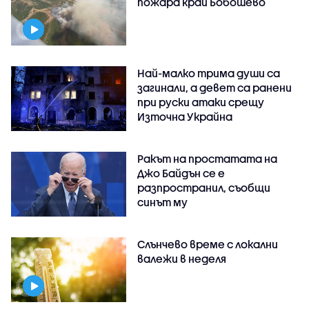
пожара край Бобошево
Най-малко трима души са
загинали, а девет са ранени
при руски атаки срещу
Източна Украйна
Ракът на простатата на
Джо Байдън се е
разпространил, съобщи
синът му
Слънчево време с локални
валежи в неделя