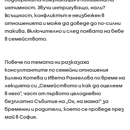
интимност. Звучи интригуващо, нали?
Всъщност, конфликтът е неизбежен в
отношенията и може да доведе до по-силни
такива. Включително и след появата на бебе
в семейството.
Повече по темата ни разказаха
консултантите по семейни отношения
Биляна Котева и Ивета Рангелова по време на
лекцията си „Семейството и как да оцелеем
в него“, част от първото целодневно
безплатно Събитие на „Ох, на мама!“ за
бременни и родители, което се проведе през
май в София.