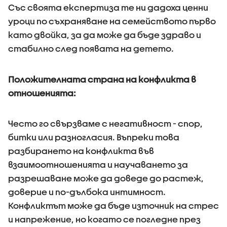
Със своята експертиза те ни дадоха ценни
уроци по съхраняване на семейството първо
като двойка, за да може да бъде здраво и
стабилно след появата на детето.
Положителната страна на конфликта в
отношенията:
Често го свързваме с негативност - спор,
битки или разногласия. Въпреки това
разбирането на конфликта във
взаимоотношенията и научаването за
разрешаване може да доведе до растеж,
доверие и по-дълбока интимност.
Конфликтът може да бъде източник на стрес
и напрежение, но когато се погледне през