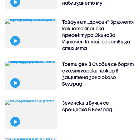
навлизането му
Тайфунът „Долфин” връхлетя
южната японска
префектура Окинава,
Източен Китай се готви за
стихията
Трети ден в Сърбия се борят
с голям горски пожар в
защитена зона около
Белград
Зеленски и Вучич се
срещнаха в Белград