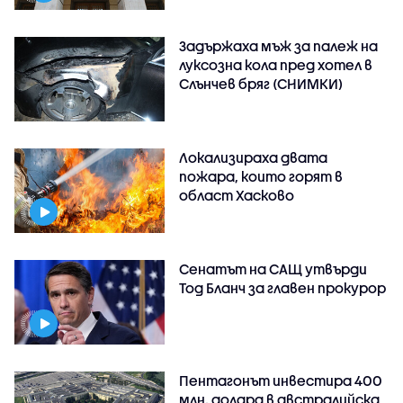
Задържаха мъж за палеж на
луксозна кола пред хотел в
Слънчев бряг (СНИМКИ)
Локализираха двата
пожара, които горят в
област Хасково
Сенатът на САЩ утвърди
Тод Бланч за главен прокурор
Пентагонът инвестира 400
млн. долара в австралийска