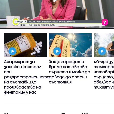
е
Алармират за
Защо горещото
40-град
занижен контрол
време натоварва
темпера
при
сърцето и може да
натовар
разпространението
доведе до опасни
сърцето,
на съставки за
състояния
обезводн
производство на
тихият у
фентанил у нас