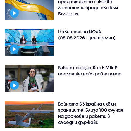
преднамерено никакви
летателни средства към
България
Новините на NOVA
(08.08.2026 - централна)
Викат на разговор в МВнР
посланика на Украйна у нас
Войната в Украйна извън
границите: Близо 100 случая
на дронове и ракети в
съседни държави