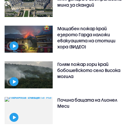
мина за скандий
Мащабен пожар край
езерото Гарда наложи
евакуацията на стотици
хора (ВИДЕО)
Голям пожар гори край
бобошевското село Висока
могила
Почина бащата на Лионел
Меси