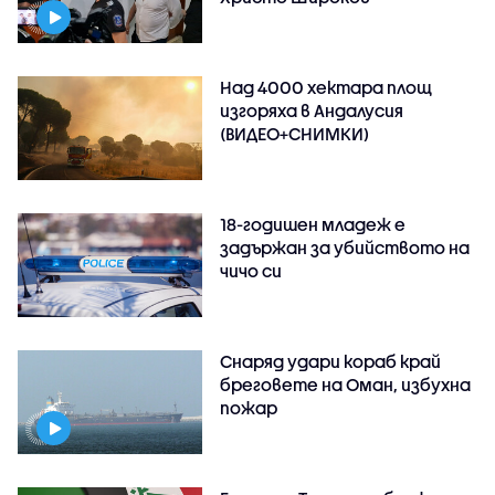
Над 4000 хектара площ
изгоряха в Андалусия
(ВИДЕО+СНИМКИ)
18-годишен младеж е
задържан за убийството на
чичо си
Снаряд удари кораб край
бреговете на Оман, избухна
пожар