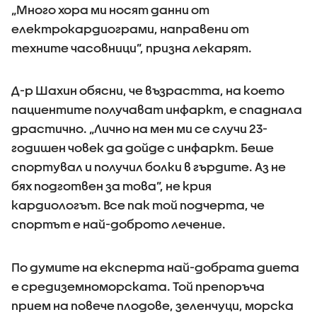
„Много хора ми носят данни от
електрокардиограми, направени от
техните часовници”, призна лекарят.
Д-р Шахин обясни, че възрастта, на което
пациентите получават инфаркт, е спаднала
драстично. „Лично на мен ми се случи 23-
годишен човек да дойде с инфаркт. Беше
спортувал и получил болки в гърдите. Аз не
бях подготвен за това”, не крия
кардиологът. Все пак той подчерта, че
спортът е най-доброто лечение.
По думите на експерта най-добрата диета
е средиземноморската. Той препоръча
прием на повече плодове, зеленчуци, морска