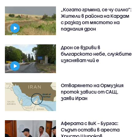
„Когато гръмна, се чу силно“:
Жители в района на Кардам
с разказ от мястото на
падналия дрон
Дрон се взриви в
българското небе, службите
изясняват чий е
Отварянето на Ормузкия
проток зависи от САЩ,
заяви Иран
Аферата с ВиК – Бургас:
Съдът остави в ареста
Христо Широков