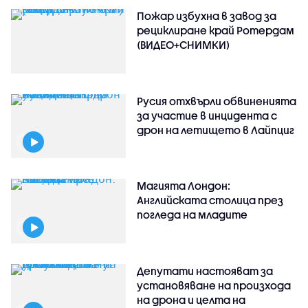
Пожар избухна в завод за
рециклиране край Ротердам
(ВИДЕО+СНИМКИ)
Русия отхвърли обвиненията
за участие в инцидента с
дрон на летището в Лайпциг
Магията Лондон:
Английската столица през
погледа на младите
Депутати настояват за
установяване на произхода
на дрона и целта на