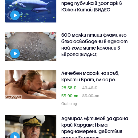
пред публика в зоопарк в
Южен Китай (ВИДЕО
600 малки птици фламинго
бяха освободени в една от
най-големите колонии в
Европа (ВИДЕО)
Лечебен масаж на гръб,
кръст и врат, плюс ре..
28.58 €
43.46 €
55.90 лв
85.00 лв
Grabo.bg
Адмирал Ефтимов за дрона
край Кардам: Няма
преднамерени действия
срещу България