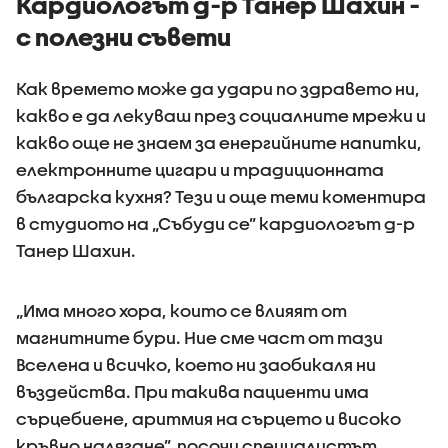
Кардиологът д-р Танер Шахин -
с полезни съвети
Как времето може да удари по здравето ни,
какво е да лекуваш през социалните мрежи и
какво още не знаем за енергийните напитки,
електронните цигари и традиционната
българска кухня? Тези и още теми коментира
в студиото на „Събуди се” кардиологът д-р
Танер Шахин.
„Има много хора, които се влияят от
магнитните бури. Ние сме част от тази
Вселена и всичко, което ни заобикаля ни
въздейства. При такива пациенти има
сърцебиене, аритмия на сърцето и високо
кръвно налягане”, посочи специалистът.