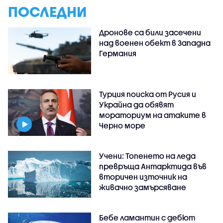
ПОСЛЕДНИ
Дронове са били засечени
над военен обект в Западна
Германия
Турция поиска от Русия и
Украйна да обявят
мораториум на атаките в
Черно море
Учени: Топенето на леда
превръща Антарктида във
вторичен източник на
живачно замърсяване
Бебе ламантин с дебют