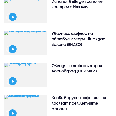
Испания въведе граничен
контрол с Италия
Уволниха шофьор на
автобус, гледал TikTok зад
волана (ВИДЕО)
Овладян е пожарът край
Асеновград (СНИМКИ)
Какви вирусни инфекции ни
засягат през летните
месеци