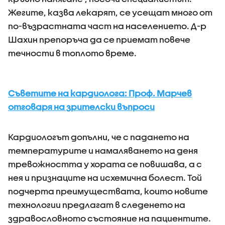
Жегите, казва лекарят, се усещат много от
по-възрастната част на населението. Д-р
Шахин препоръча да се приемат повече
течности в топлото време.
Съветите на кардиолога: Проф. Марчев
отговаря на зрителски въпроси
Кардиологът допълни, че с падането на
температурите и намаляването на деня
тревожността у хората се повишава, а с
нея и признаците на исхемична болест. Той
подчерта преимуществата, които новите
технологии предлагат в следенето на
здравословното състояние на пациентите.