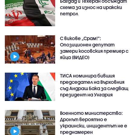
Багдад и Техеран обсъждат
схема за износ на иракски
петрол
С викове „Срам!“:
Опозиционен депутат
замери косовския премиер с
яйца (ВИДЕО)
ТИСА номинира бившия
председател на Върховния
съд Андраш Бака за следващ
президент на Унгария
Военното министерство:
Дронът вероятно е
украински, инцидентът не е
преднамерен