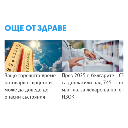
ОЩЕ ОТ ЗДРАВЕ
Защо горещото време
През 2025 г. българите
СЗО
натоварва сърцето и
са доплатили над 745
под
може да доведе до
млн. лв. за лекарства по
епи
опасни състояния
НЗОК