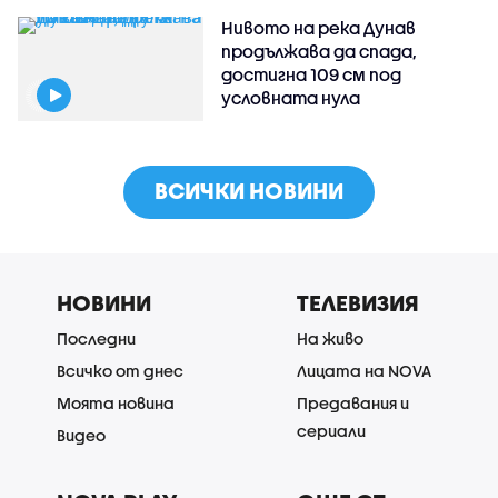
Нивото на река Дунав
продължава да спада,
достигна 109 см под
условната нула
ВСИЧКИ НОВИНИ
НОВИНИ
ТЕЛЕВИЗИЯ
Последни
На живо
Всичко от днес
Лицата на NOVA
Моята новина
Предавания и
сериали
Видео