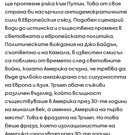
ще протегне ръка към Путин. Това от своя
страна би насърчило антидемократичните
сили в Европейския съюз. Подобен сценарий
води до истинска и съществена промяна в
световната и европейската политика.
Политическите виждания на Джо Байдън,
съответно и на Камала, в известен смисъл
са повлияни от времето след световните
войни, когато Америка осъзна, че трябва да
бъде дълбоко ангажирана със сигурността
на Европа и Азия. Тръмп обаче съживи
различен възглед, който всъщност
съществуваше в Америка през 30-те години
на миналия век, а именно „Америка на първо
място”. Това е фразата на Тръмп. Но това
беше фраза, която изолационистите на
Америка използваха през 30-те години.