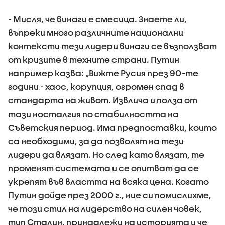
- Мисля, че винаги е смесица. Знаете ли,
въпреки много различните национални
контексти тези лидери винаги се възползват
от кризите в техните страни. Путин
например казва: „Вижте Русия през 90-те
години - хаос, корупция, огромен спад в
стандарта на живот. Извлича и полза от
тази носталгия по стабилността на
Съветския период. Има предпоставки, които
са необходими, за да позволят на тези
лидери да влязат. Но след като влязат, те
променят системата и се опитват да се
укрепят във властта на всяка цена. Когато
Путин дойде през 2000 г., ние си помислихме,
че този стил на лидерство на силен човек,
тип Сталин, принадлежи на историята и че