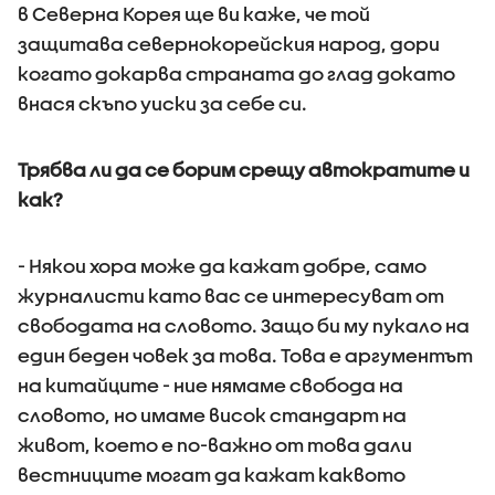
в Северна Корея ще ви каже, че той
защитава севернокорейския народ, дори
когато докарва страната до глад докато
внася скъпо уиски за себе си.
Трябва ли да се борим срещу автократите и
как?
- Някои хора може да кажат добре, само
журналисти като вас се интересуват от
свободата на словото. Защо би му пукало на
един беден човек за това. Това е аргументът
на китайците - ние нямаме свобода на
словото, но имаме висок стандарт на
живот, което е по-важно от това дали
вестниците могат да кажат каквото