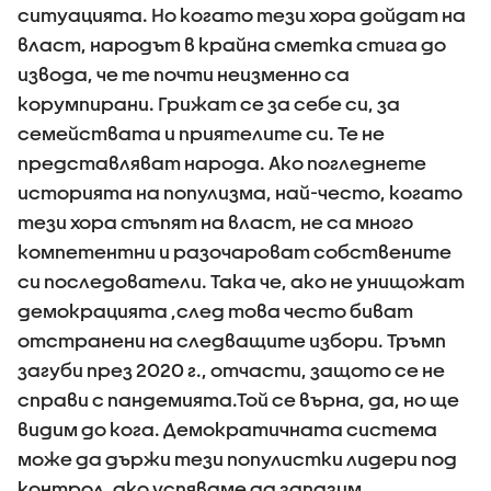
ситуацията. Но когато тези хора дойдат на
власт, народът в крайна сметка стига до
извода, че те почти неизменно са
корумпирани. Грижат се за себе си, за
семействата и приятелите си. Те не
представляват народа. Ако погледнете
историята на популизма, най-често, когато
тези хора стъпят на власт, не са много
компетентни и разочароват собствените
си последователи. Така че, ако не унищожат
демокрацията ,след това често биват
отстранени на следващите избори. Тръмп
загуби през 2020 г., отчасти, защото се не
справи с пандемията.Той се върна, да, но ще
видим до кога. Демократичната система
може да държи тези популистки лидери под
контрол, ако успяваме да запазим