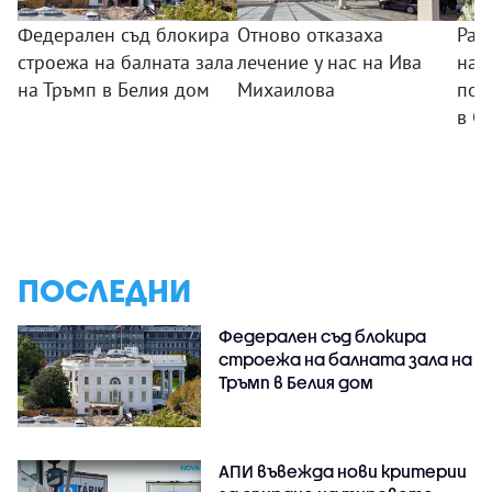
Федерален съд блокира
Отново отказаха
Раз
строежа на балната зала
лечение у нас на Ива
нар
на Тръмп в Белия дом
Михаилова
пол
в С
ПОСЛЕДНИ
Федерален съд блокира
строежа на балната зала на
Тръмп в Белия дом
АПИ въвежда нови критерии