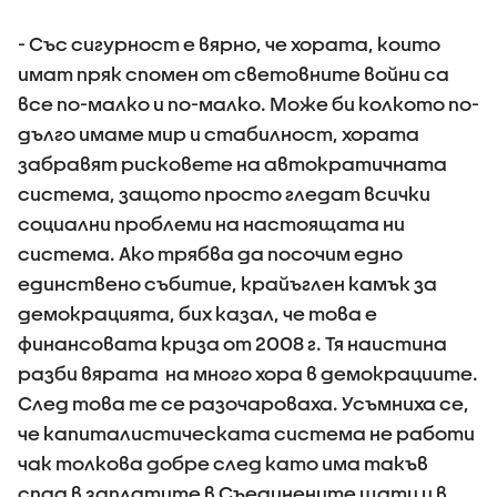
- Със сигурност е вярно, че хората, които
имат пряк спомен от световните войни са
все по-малко и по-малко. Може би колкото по-
дълго имаме мир и стабилност, хората
забравят рисковете на автократичната
система, защото просто гледат всички
социални проблеми на настоящата ни
система. Ако трябва да посочим едно
единствено събитие, крайъглен камък за
демокрацията, бих казал, че това е
финансовата криза от 2008 г. Тя наистина
разби вярата на много хора в демокрациите.
След това те се разочароваха. Усъмниха се,
че капиталистическата система не работи
чак толкова добре след като има такъв
спад в заплатите в Съединените щати и в