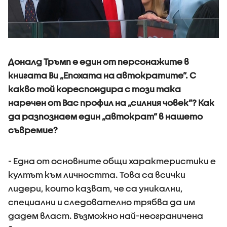
Доналд Тръмп е един от персонажите в
книгата Ви „Епохата на автократите”. С
какво той кореспондира с този така
наречен от Вас профил на „силния човек”? Как
да разпознаем един „автократ” в нашето
съвремие?
- Една от основните общи характеристики е
култът към личността. Това са всички
лидери, които казват, че са уникални,
специални и следователно трябва да им
дадем власт. Възможно най-неограничена