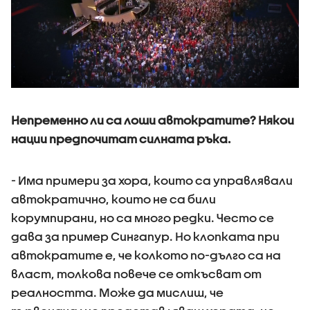
Непременно ли са лоши автократите? Някои
нации предпочитат силната ръка.
- Има примери за хора, които са управлявали
автократично, които не са били
корумпирани, но са много редки. Често се
дава за пример Сингапур. Но клопката при
автократите е, че колкото по-дълго са на
власт, толкова повече се откъсват от
реалността. Може да мислиш, че