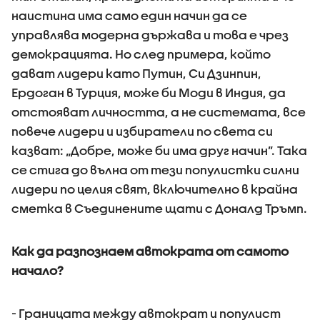
наистина има само един начин да се
управлява модерна държава и това е чрез
демокрацията. Но след примера, който
дават лидери като Путин, Си Дзинпин,
Ердоган в Турция, може би Моди в Индия, да
отстояват личността, а не системата, все
повече лидери и избиратели по света си
казват: „Добре, може би има друг начин”. Така
се стига до вълна от тези популистки силни
лидери по целия свят, включително в крайна
сметка в Съединените щати с Доналд Тръмп.
Как да разпознаем автократа от самото
начало?
- Границата между автократ и популист