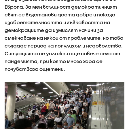
Европа. За мен всъщност демократичният
свят се възстанови доста добре и показа
изобретателността и гъвкавостта на
демокрациите да измислят начини за
смекчаване на някои от проблемите, но това
създаде период на популизъм и недоволство.
Ситуацията се усложни още повече сега от
пандемията, при която много хора се
почувстваха ощетени.