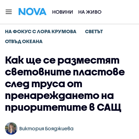
НОВИНИ
НА ЖИВО
НА ФОКУС С ЛОРА КРУМОВА
СВЕТЪТ
ОТВЪД ОКЕАНА
Как ще се разместят
световните пластове
след труса от
пренареждането на
приоритетите в САЩ
Виктория Бояджиева