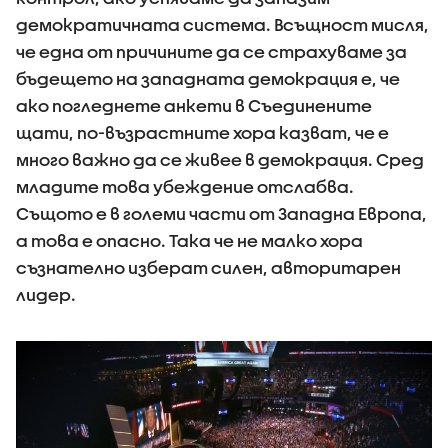
демократичната система. Всъщност мисля,
че една от причините да се страхуваме за
бъдещето на западната демокрация е, че
ако погледнете анкети в Съединените
щати, по-възрастните хора казват, че е
много важно да се живее в демокрация. Сред
младите това убеждение отслабва.
Същото е в големи части от Западна Европа,
а това е опасно. Така че не малко хора
съзнателно изберат силен, авторитарен
лидер.