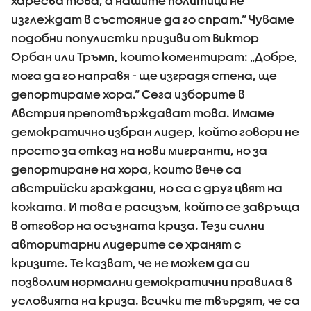
харесва това, а нашите политици не
изглеждат в състояние да го спрат.” Чуваме
подобни популистки призиви от Виктор
Орбан или Тръмп, които коментират: „Добре,
мога да го направя - ще изградя стена, ще
депортираме хора.” Сега изборите в
Австрия препотвърждават това. Имаме
демократично избран лидер, който говори не
просто за отказ на нови мигранти, но за
депортиране на хора, които вече са
австрийски граждани, но са с друг цвят на
кожата. И това е расизъм, който се завръща
в отговор на осъзната криза. Тези силни
авторитарни лидерите се хранят с
кризите. Те казват, че не можем да си
позволим нормални демократични правила в
условията на криза. Всички те твърдят, че са