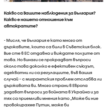
Какво са Вашите наблюдения за България?
Какво е нашето отношение към
автократите?
- Мисля, че България е като много от
държавите, които са били в Съветския блок.
Вие сте в ЕС отдавна и виждате ползите от
това. Но винаги се прокрадват въпроси
около това доколко е ефективен съюзът,
адекватни ли са регулациите, във вашия
случай – с мигрантския проблем отслабва ли
държавата ви. Много страни в Европа
задават въпроси за войната в Украйна и за
тях са приемливи мнения като „Може би ние
провокирахме Путин, може би