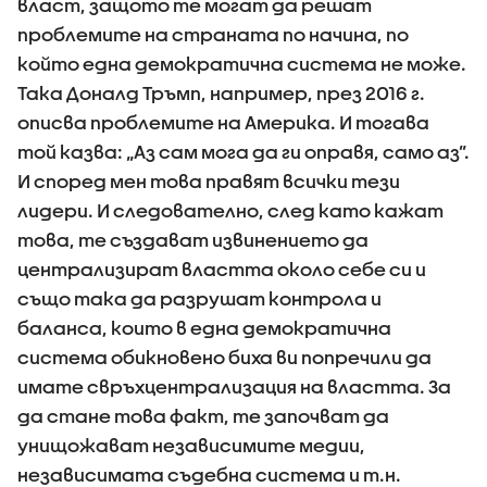
власт, защото те могат да решат
проблемите на страната по начина, по
който една демократична система не може.
Така Доналд Тръмп, например, през 2016 г.
описва проблемите на Америка. И тогава
той казва: „Аз сам мога да ги оправя, само аз”.
И според мен това правят всички тези
лидери. И следователно, след като кажат
това, те създават извинението да
централизират властта около себе си и
също така да разрушат контрола и
баланса, които в една демократична
система обикновено биха ви попречили да
имате свръхцентрализация на властта. За
да стане това факт, те започват да
унищожават независимите медии,
независимата съдебна система и т.н.