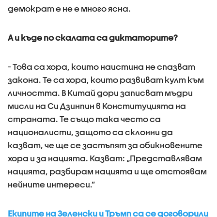
демократ е не е много ясна.
А и къде по скалата са диктаторите?
- Това са хора, които наистина не спазват
закона. Те са хора, които развиват култ към
личността. В Китай дори записват мъдри
мисли на Си Дзинпин в Конституцията на
страната. Те също така често са
националисти, защото са склонни да
казват, че ще се застъпят за обикновените
хора и за нацията. Казват: „Представлявам
нацията, разбирам нацията и ще отстоявам
нейните интереси.”
Екипите на Зеленски и Тръмп са се договорили