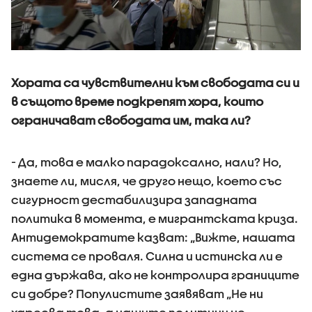
Хората са чувствителни към свободата си и
в същото време подкрепят хора, които
ограничават свободата им, така ли?
- Да, това е малко парадоксално, нали? Но,
знаете ли, мисля, че друго нещо, което със
сигурност дестабилизира западната
политика в момента, е мигрантската криза.
Антидемократите казват: „Вижте, нашата
система се проваля. Силна и истинска ли е
една държава, ако не контролира границите
си добре? Популистите заявяват „Не ни