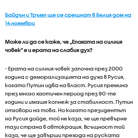
Байдън и Тръмп ще се срещнат в Белия дом на
14 ноември
Може ли да се каже, че „Епохата на силния
човек” е и ерата на слабия дух?
- Ерата на силния човек започна през 2000
година с деморализацията на духа в Русия,
когато Путин идва на власт. Русия премина
през много хаотичен период през 90-те
години и имаше копнеж за стабилност. Путин
отговори на това. Но когато президентът
на Русия дойде, той не каза, че ще превърне
тази страна в автокрация. Всъщност той
каза, че ще завърши прехода на руската