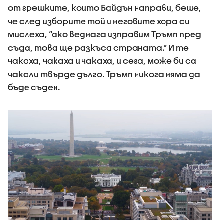
от грешките, които Байдън направи, беше,
че след изборите той и неговите хора си
мислеха, “ако веднага изправим Тръмп пред
съда, това ще разкъса страната.” И те
чакаха, чакаха и чакаха, и сега, може би са
чакали твърде дълго. Тръмп никога няма да
бъде съден.