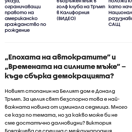
указа,
въоръжен мъж в
положи к
ограничаващи
голф клуба на Тръмп
като нач
правото на
в Калифорния
Национа
американско
(ВИДЕО)
разузнав
гражданство по
САЩ
рождение
„Епохата на автократите” и
„Времената на силните мъже” –
къде сбърка демокрацията?
Новият стопанин на Белият дом е Доналд
Тръмп. За целия свят безспорно това е най-
важната новина от изминала седмица. Много
се каза по темата, но за какво може би не
сме достатъчно далновидни? Виктория
Бояджиева се срещна с международния