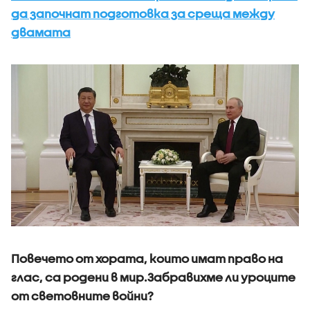
да започнат подготовка за среща между
двамата
Повечето от хората, които имат право на
глас, са родени в мир.Забравихме ли уроците
от световните войни?