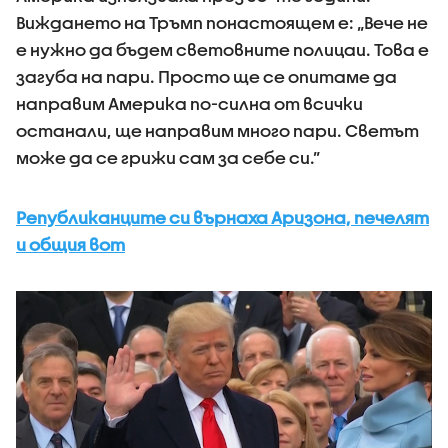
Виждането на Тръмп понастоящем е: „Вече не
е нужно да бъдем световните полицаи. Това е
загуба на пари. Просто ще се опитаме да
направим Америка по-силна от всички
останали, ще направим много пари. Светът
може да се грижи сам за себе си.”
Републиканците си върнаха Аризона, печелят
и общия вот