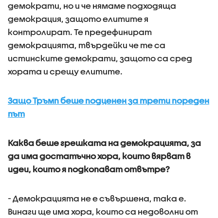
демократи, но и че нямаме подходяща
демокрация, защото елитите я
контролират. Те предефинират
демокрацията, твърдейки че те са
истинските демократи, защото са сред
хората и срещу елитите.
Защо Тръмп беше подценен за трети пореден
път
Каква беше грешката на демокрацията, за
да има достатъчно хора, които вярват в
идеи, които я подкопават отвътре?
- Демокрацията не е съвършена, така е.
Винаги ще има хора, които са недоволни от