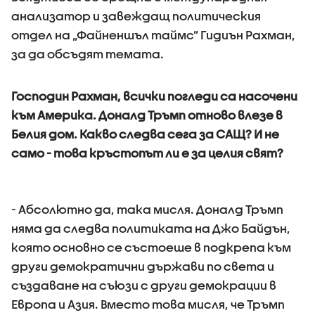
анализатор и завеждащ политическия
отдел на „Файненшъл таймс” Гидиън Рахман,
за да обсъдят темата.
Господин Рахман, всички погледи са насочени
към Америка. Доналд Тръмп отново влезе в
Белия дом. Какво следва сега за САЩ? И не
само - това кръстопът ли е за целия свят?
- Абсолютно да, така мисля. Доналд Тръмп
няма да следва политиката на Джо Байдън,
която основно се състоеше в подкрепа към
други демократични държави по света и
създаване на съюзи с други демокрации в
Европа и Азия. Вместо това мисля, че Тръмп