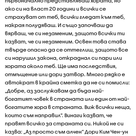
първоначално представляваш хората, но
ако си на власт 20 години и всички се
страхуват от теб, всички гледат към теб,
накрая полудяваш. И също започваш да
вярваш, че си незаменим, защото всички ти
казват, че си незаменим. Освен това става
твърде опасно да се оттеглиш, защото все
си нарушил закона, откраднал си пари или
хората около теб. Ще има последствия,
отмъщение или дори затвор. Много рядко е
автократ в крайна сметка да не си помисли:
„Добре, аз заслужавам да бъда най-
богатият човек в страната или един от най-
богатите хора в страната. Виж всички неща,
които съм направил”. Винаги казват, че
правят всичко за страната си. Никой не си
казва: „Аз просто съм алчен” Дори Ким Чен-ун