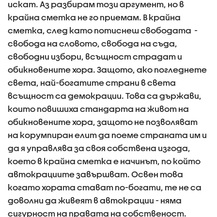
искат. Аз разбирам този аргумент, но в
крайна сметка не го приемам. В крайна
сметка, след като потиснеш свободата -
свобода на словото, свобода на съда,
свободни избори, всъщност страдат и
обикновените хора. Защото, ако погледнете
света, най-богатите страни в света
всъщност са демокрации. Това са държави,
които повишиха стандарта на живот на
обикновените хора, защото не позволяват
на корумпиран елит да поеме страната им и
да я управлява за своя собствена изгода,
което в крайна сметка е начинът, по който
автокрациите завършват. Освен това
когато хората стават по-богати, те не са
доволни да живеят в автокрации - няма
сигурност на правата на собственост.