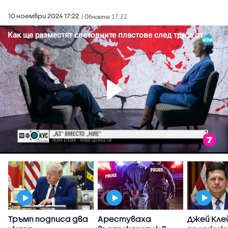
10 ноември 2024 17:22
| Обновена 17:22
Тръмп подписа два
Арестуваха
Джей Кле