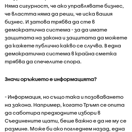
Няма сигурност, че ако управлявате бизнес,
че властта няма да реши, че иска вашия
бизнес. И затова трябва да сте в
демократична система - за да имате
защитата на закона и защитата да можете
да кажете публично какво се случва. В една
демократична система в крайна сметка
трябва да спечелите спора.
Значи оръжието е информацията?
- Информация, но също така и позоваването
на закона. Например, когато Тръмп се опита
да саботира предходните избори в
Съединените щати, беше важно е да не му се
размине. Може би ако погледнем назад, една