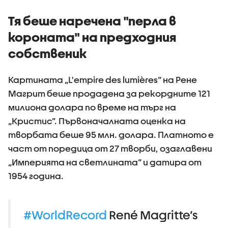
Тя беше наречена "перла в
короната" на предходния
собственик
Картината „L'empire des lumières“ на Рене
Магрит беше продадена за рекордните 121
милиона долара по време на търг на
„Кристис”. Първоначалната оценка на
творбата беше 95 млн. долара. Платното е
част от поредица от 27 творби, озаглавени
„Империята на светлината“ и датира от
1954 година.
#WorldRecord
René Magritte’s