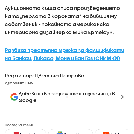
Аукционната къща описа произведението
като „перлата в короната“ на бившия му
собственик - покойната американска
интериорна дизайнерка Мика Ертеюун.
Разбиха престъпна мрежа за фалшификати
на Банкси, Пикасо, Моне и Ван Гог (СНИМКИ)
Редактор: Цветина Петрова
Източник:
CNN
Добави ни в предпочитани източници в
Google
Последвайте ни