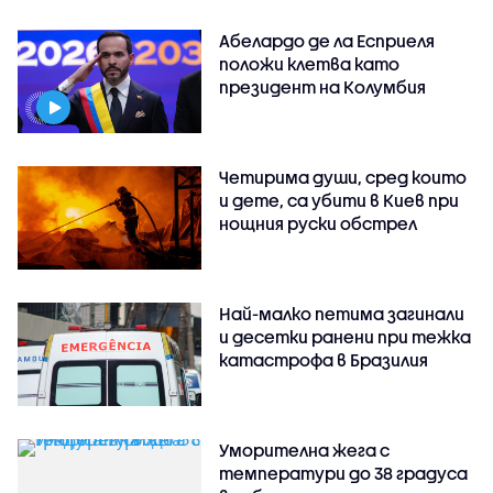
Абелардо де ла Есприеля
положи клетва като
президент на Колумбия
Четирима души, сред които
и дете, са убити в Киев при
нощния руски обстрел
Най-малко петима загинали
и десетки ранени при тежка
катастрофа в Бразилия
Уморителна жега с
температури до 38 градуса