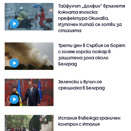
Тайфунът „Долфин” връхлетя
южната японска
префектура Окинава,
Източен Китай се готви за
стихията
Трети ден в Сърбия се борят
с голям горски пожар в
защитена зона около
Белград
Зеленски и Вучич се
срещнаха в Белград
Испания въвежда граничен
контрол с Италия