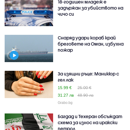
18-годишен младеж е
задържан за убийството на
чичо си
Снаряд удари кораб край
бреговете на Оман, избухна
пожар
За изящни ръце: Маникюр с
гел лак
15.99 €
25.00 €
31.27 лв
48.90 лв
Grabo.bg
Багдад и Техеран обсъждат
схема за износ на иракски
петрол