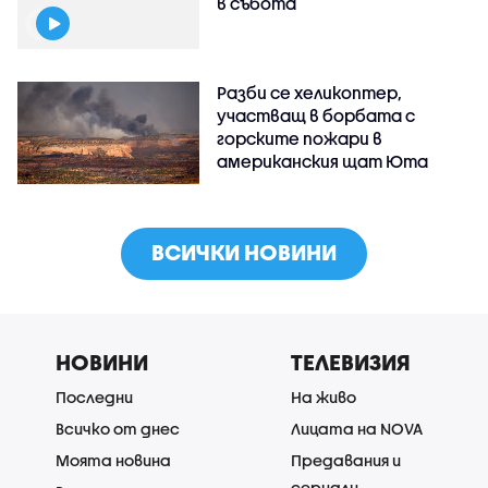
в събота
Разби се хеликоптер,
участващ в борбата с
горските пожари в
американския щат Юта
ВСИЧКИ НОВИНИ
НОВИНИ
ТЕЛЕВИЗИЯ
Последни
На живо
Всичко от днес
Лицата на NOVA
Моята новина
Предавания и
сериали