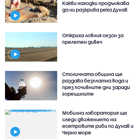
Какви находки продължава
да ни разкрива река Дунав
Откриха ловния сезон за
прелетен дивеч
Столичната община ще
раздава безплатна вода и
през почивните дни заради
горещините
Мобилна лаборатория ще
следи движението на
есетровите риби по Дунав и
Черно море