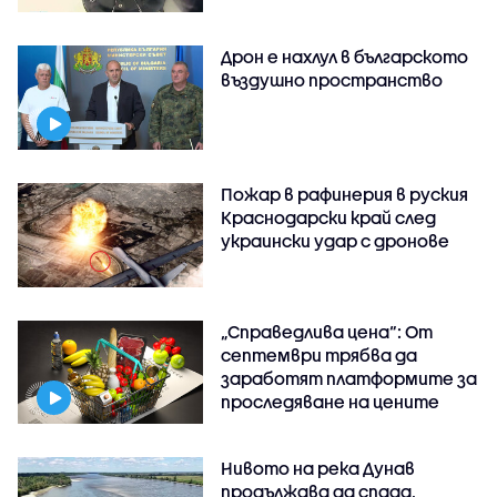
Дрон е нахлул в българското
въздушно пространство
Пожар в рафинерия в руския
Краснодарски край след
украински удар с дронове
„Справедлива цена“: От
септември трябва да
заработят платформите за
проследяване на цените
Нивото на река Дунав
продължава да спада,