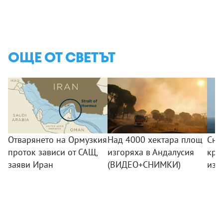
ОЩЕ ОТ СВЕТЪТ
Отварянето на Ормузкия
Над 4000 хектара площ
Сна
проток зависи от САЩ,
изгоряха в Андалусия
кра
заяви Иран
(ВИДЕО+СНИМКИ)
изб