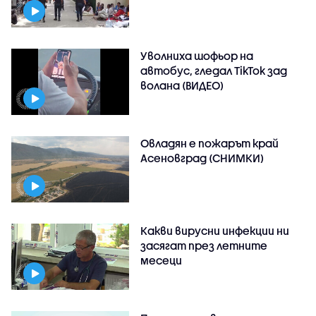
Уволниха шофьор на
автобус, гледал TikTok зад
волана (ВИДЕО)
Овладян е пожарът край
Асеновград (СНИМКИ)
Какви вирусни инфекции ни
засягат през летните
месеци