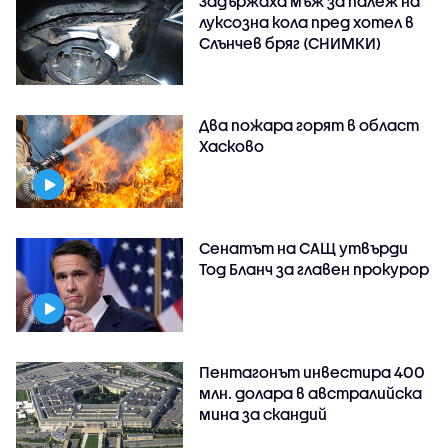
Задържаха мъж за палеж на
луксозна кола пред хотел в
Слънчев бряг (СНИМКИ)
Два пожара горят в област
Хасково
Сенатът на САЩ утвърди
Тод Бланч за главен прокурор
Пентагонът инвестира 400
млн. долара в австралийска
мина за скандий