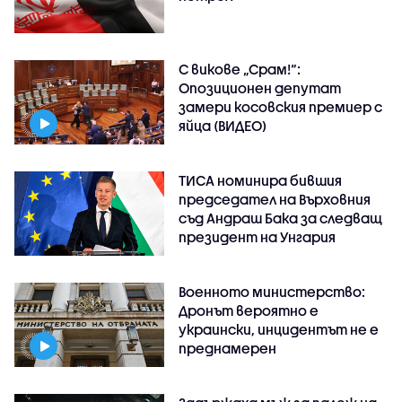
С викове „Срам!“:
Опозиционен депутат
замери косовския премиер с
яйца (ВИДЕО)
ТИСА номинира бившия
председател на Върховния
съд Андраш Бака за следващ
президент на Унгария
Военното министерство:
Дронът вероятно е
украински, инцидентът не е
преднамерен