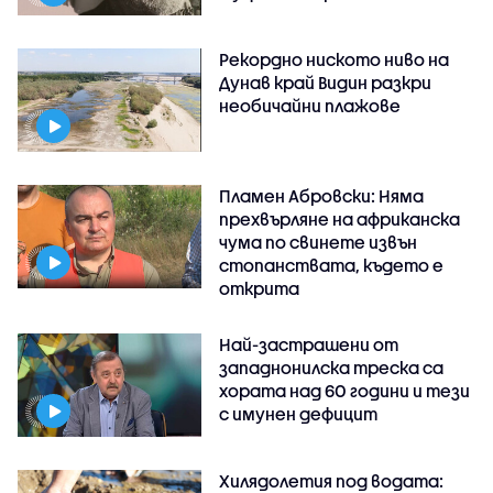
Рекордно ниското ниво на
Дунав край Видин разкри
необичайни плажове
Пламен Абровски: Няма
прехвърляне на африканска
чума по свинете извън
стопанствата, където е
открита
Най-застрашени от
западнонилска треска са
хората над 60 години и тези
с имунен дефицит
Хилядолетия под водата: