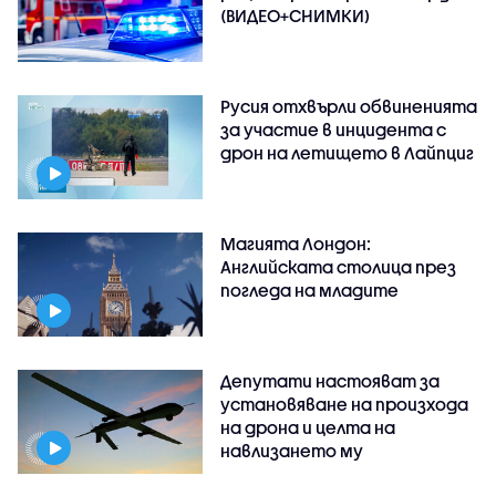
(ВИДЕО+СНИМКИ)
Русия отхвърли обвиненията
за участие в инцидента с
дрон на летището в Лайпциг
Магията Лондон:
Английската столица през
погледа на младите
Депутати настояват за
установяване на произхода
на дрона и целта на
навлизането му