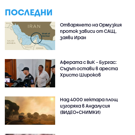
ПОСЛЕДНИ
Отварянето на Ормузкия
проток зависи от САЩ,
заяви Иран
Аферата с ВиК – Бургас:
Съдът остави в ареста
Христо Широков
Над 4000 хектара площ
изгоряха в Андалусия
(ВИДЕО+СНИМКИ)