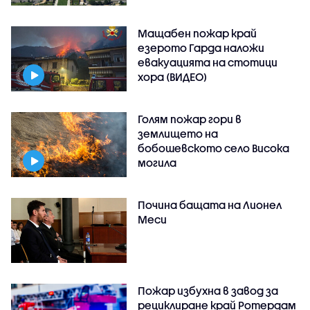
Мащабен пожар край
езерото Гарда наложи
евакуацията на стотици
хора (ВИДЕО)
Голям пожар гори в
землището на
бобошевското село Висока
могила
Почина бащата на Лионел
Меси
Пожар избухна в завод за
рециклиране край Ротердам