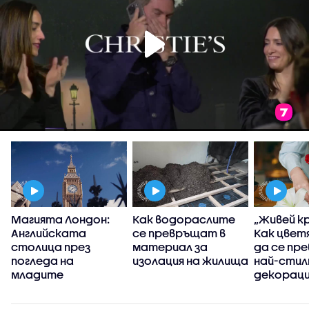
Магията Лондон:
Как водораслите
„Живей кр
Английската
се превръщат в
Как цвет
столица през
материал за
да се пр
а
погледа на
изолация на жилища
най-сти
младите
декораци