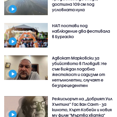
достигна 109 см под
условната нула
НАП постави под
наблюдение два фестивала
в Бургаско
Адвокат Марковски за
убийството в Пловдив: Не
съм виждал подобна
жестокост и садизъм от
непълнолетни, случаят е
безпрецедентен
Режисьорът на „Добрият Уил
Хънтинг“ Гас Ван Сант - за
киното, Кърт Кобейн и новия
му филм "Мъртва хватка"