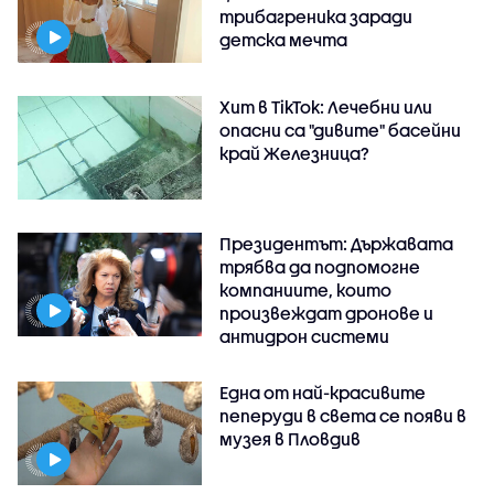
трибагреника заради
детска мечта
Хит в TikTok: Лечебни или
опасни са "дивите" басейни
край Железница?
Президентът: Държавата
трябва да подпомогне
компаниите, които
произвеждат дронове и
антидрон системи
Една от най-красивите
пеперуди в света се появи в
музея в Пловдив