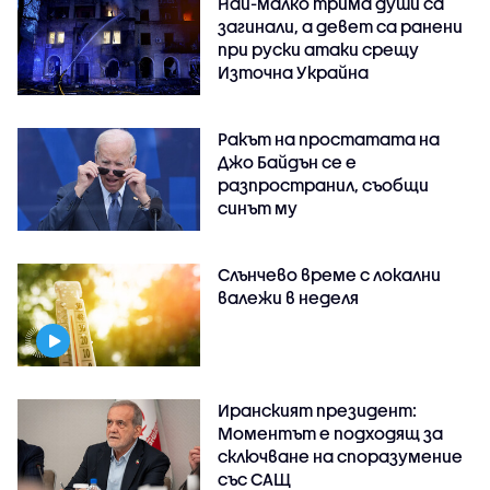
Най-малко трима души са
загинали, а девет са ранени
при руски атаки срещу
Източна Украйна
Ракът на простатата на
Джо Байдън се е
разпространил, съобщи
синът му
Слънчево време с локални
валежи в неделя
Иранският президент:
Моментът е подходящ за
сключване на споразумение
със САЩ