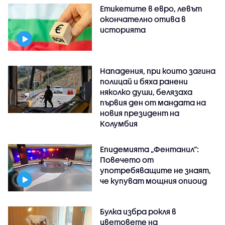
Етикетите в евро, левът
окончателно отива в
историята
Нападения, при които загина
полицай и бяха ранени
няколко души, белязаха
първия ден от мандата на
новия президент на
Колумбия
Епидемията „Фентанил”:
Повечето от
употребяващите не знаят,
че купуват мощния опиоид
Булка избра рокля в
цветовете на