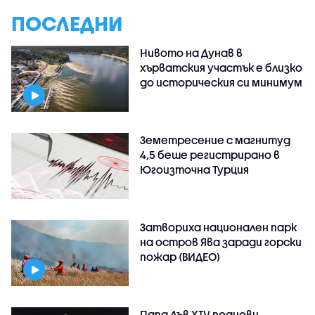
ПОСЛЕДНИ
Нивото на Дунав в
хърватския участък е близко
до историческия си минимум
Земетресение с магнитуд
4,5 беше регистрирано в
Югоизточна Турция
Затвориха национален парк
на остров Ява заради горски
пожар (ВИДЕО)
Папа Лъв XIV поднови