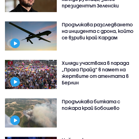
президентът Зеленски
Продължава разследването
на инцидента с дрона, който
се взриви край Кардам
Хиляди участваха в парада
„Прага Прайд“ в памет на
жертвите от атентата в
Берлин
Продължава битката с
пожара край Бобошево