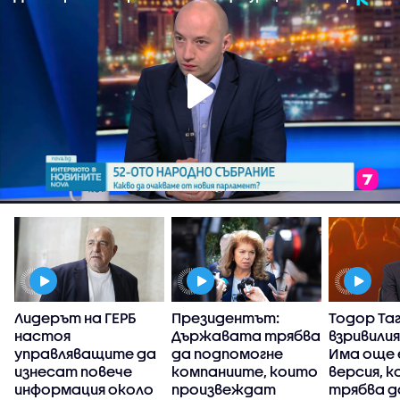
Лидерът на ГЕРБ
Президентът:
Тодор Та
настоя
Държавата трябва
взривилия
управляващите да
да подпомогне
Има още 
р
изнесат повече
компаниите, които
версия, к
информация около
произвеждат
трябва д