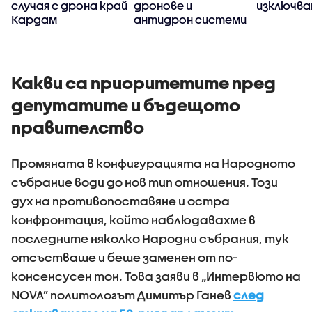
случая с дрона край
дронове и
изключва
Кардам
антидрон системи
Какви са приоритетите пред
депутатите и бъдещото
правителство
Промяната в конфигурацията на Народното
събрание води до нов тип отношения. Този
дух на противопоставяне и остра
конфронтация, който наблюдавахме в
последните няколко Народни събрания, тук
отсъстваше и беше заменен от по-
консенсусен тон. Това заяви в „Интервюто на
NOVA” политологът Димитър Ганев
след