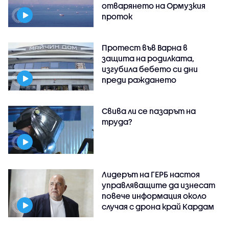
отварянето на Ормузкия
проток
Протест във Варна в
защита на родилката,
изгубила бебето си дни
преди раждането
Свива ли се пазарът на
труда?
Лидерът на ГЕРБ настоя
управляващите да изнесат
повече информация около
случая с дрона край Кардам