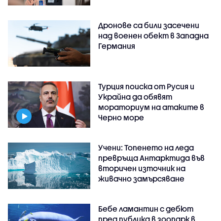
Дронове са били засечени
над военен обект в Западна
Германия
Турция поиска от Русия и
Украйна да обявят
мораториум на атаките в
Черно море
Учени: Топенето на леда
превръща Антарктида във
вторичен източник на
живачно замърсяване
Бебе ламантин с дебют
пред публика в зоопарк в