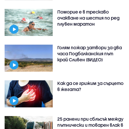
Поморие е в трескаво
очакване на шестия по ред
плувен маратон
Голям пожар затвори за два
часа Подбалканския път
край Сливен (ВИДЕО)
Как да се грижим за сърцето
в жегата?
25 ранени при сблъсък между
пътнически и товарен влак в