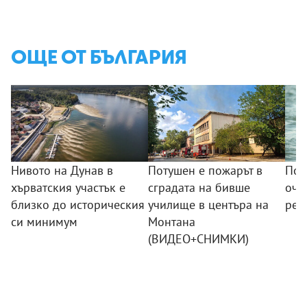
ОЩЕ ОТ БЪЛГАРИЯ
Нивото на Дунав в
Потушен е пожарът в
Пом
хърватския участък е
сградата на бивше
оча
близко до историческия
училище в центъра на
ред
си минимум
Монтана
(ВИДЕО+СНИМКИ)