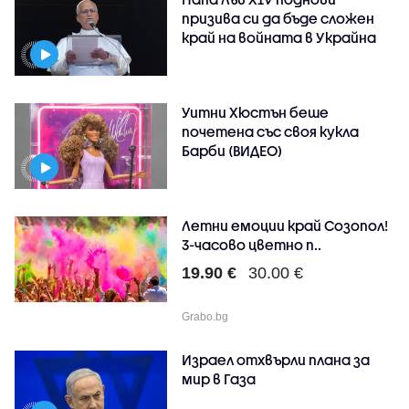
призива си да бъде сложен
край на войната в Украйна
Уитни Хюстън беше
почетена със своя кукла
Барби (ВИДЕО)
Летни емоции край Созопол!
3-часово цветно п..
19.90 €
30.00 €
Grabo.bg
Израел отхвърли плана за
мир в Газа