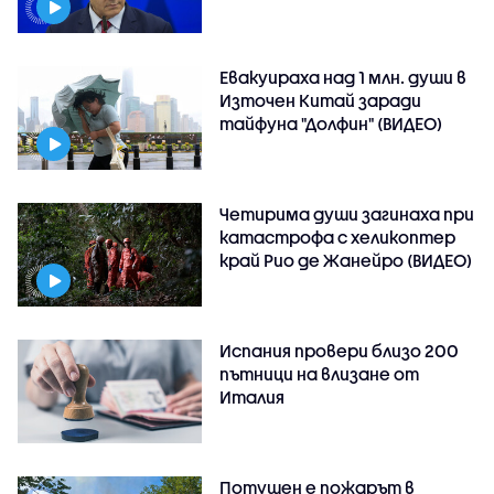
Евакуираха над 1 млн. души в
Източен Китай заради
тайфуна "Долфин" (ВИДЕО)
Четирима души загинаха при
катастрофа с хеликоптер
край Рио де Жанейро (ВИДЕО)
Испания провери близо 200
пътници на влизане от
Италия
Потушен е пожарът в