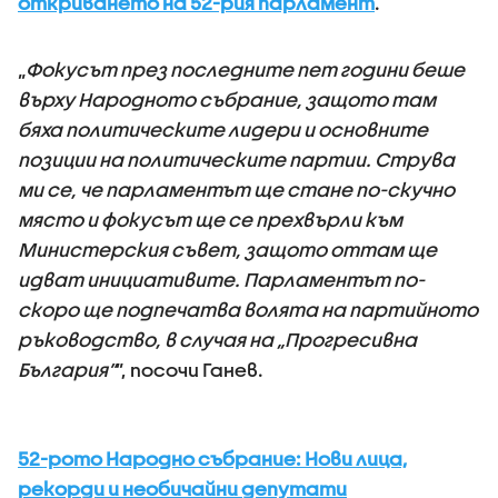
откриването на 52-рия парламент
.
„
Фокусът през последните пет години беше
върху Народното събрание, защото там
бяха политическите лидери и основните
позиции на политическите партии. Струва
ми се, че парламентът ще стане по-скучно
място и фокусът ще се прехвърли към
Министерския съвет, защото оттам ще
идват инициативите. Парламентът по-
скоро ще подпечатва волята на партийното
ръководство, в случая на „Прогресивна
България”
”, посочи Ганев.
52-рото Народно събрание: Нови лица,
рекорди и необичайни депутати