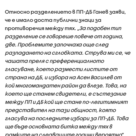
Относно разделението в ПП-ДБ Ганев заяви,
че е имало доста публични знаци за
противоречия между тях. „
За подобен тип
разделение се говореше повече от година,
две. Проблемите започнаха още след
разпадането на сглобката. Струва ми се, че
чашата преля с преференциалното
гласуване, което размести листите от
страна на ДБ, и избора на Асен Василев от
кой многомандатен район да влезе. Това, на
което ще станем свидетели, е състезание
между ПП и ДБ кой ще стане по-легитимният
представител на тази общност, която
гласува на последните избори за ПП-ДБ. Това
ще бъде основната битка между тях в
рамките на следващите години вероятно
”,