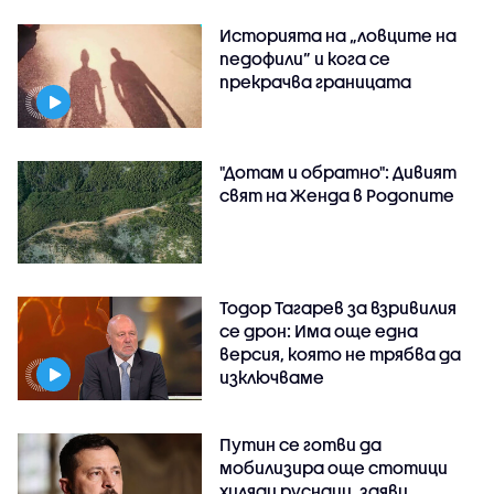
Историята на „ловците на
педофили” и кога се
прекрачва границата
"Дотам и обратно": Дивият
свят на Женда в Родопите
Тодор Тагарев за взривилия
се дрон: Има още една
версия, която не трябва да
изключваме
Путин се готви да
мобилизира още стотици
хиляди руснаци, заяви