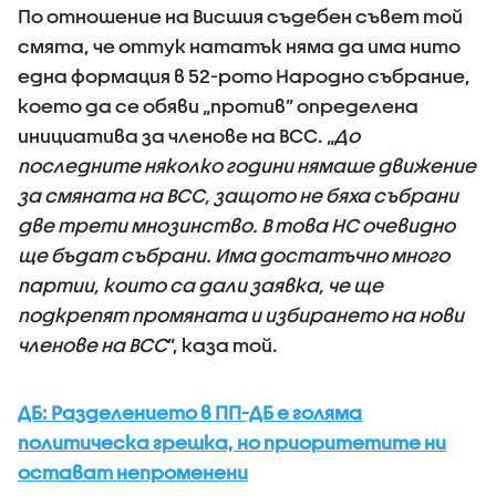
По отношение на Висшия съдебен съвет той
смята, че оттук нататък няма да има нито
една формация в 52-рото Народно събрание,
което да се обяви „против” определена
инициатива за членове на ВСС. „
До
последните няколко години нямаше движение
за смяната на ВСС, защото не бяха събрани
две трети мнозинство. В това НС очевидно
ще бъдат събрани. Има достатъчно много
партии, които са дали заявка, че ще
подкрепят промяната и избирането на нови
членове на ВСС
”, каза той.
ДБ: Разделението в ПП-ДБ е голяма
политическа грешка, но приоритетите ни
остават непроменени