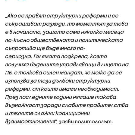
„
Ако се правят структурни реформи и се
съкращават разходи, то моментът за това
е в началото, защото само няколко месеца
по-късно обществената и политическата
съпротива ще бъде много по-
сериозна. Голямата подкрепа, която
получиха бъдещите управляващи в лицето на
ПБ, е толкова силен мандат, че може да се
използва за тези дълбоки структурни
реформи, от които имаме необходимост.
През последните години нямаше такава
възможност заради слабите правителства
и техните сложни коалиционни
взаимоотношения
”, заяви политологът.