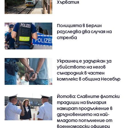
Хърватия
Полицията в Берлин
разследва два случая на
стрелба
Украинец е задържан за
убийството на негов
сънародник в частен
комплекс в община Несебър
Йотова: Славните флотски
традиции на България
намират продължение в
дръзновението на най-
младото попълнение от
военноморски офицери