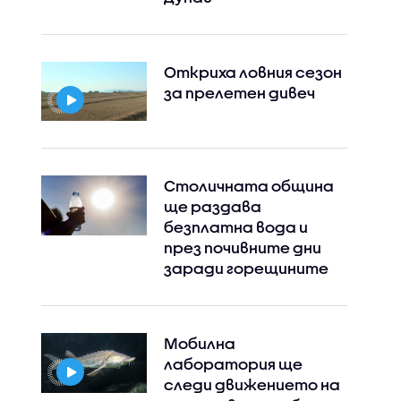
Откриха ловния сезон
за прелетен дивеч
Столичната община
ще раздава
безплатна вода и
през почивните дни
заради горещините
Мобилна
лаборатория ще
следи движението на