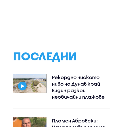
ършиха
Безплатно
Георги Петров:
ерация на
имунизират бременни
Заради разликит
ЕО)
в третия триместър
цените на
срещу
лекарствата о
респираторно-
НЗОК изтичат на
синцитиален вирус
млн. евро годиш
ПОСЛЕДНИ
Рекордно ниското
ниво на Дунав край
Видин разкри
необичайни плажове
Пламен Абровски: