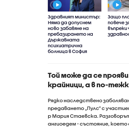
 някои
Здравният министър:
Защо пл
рства са до три
Няма да допуснем
повече з
 по-скъпи у нас,
ново забавяне на
въпреки 
лкото в Гърция
пребазирането на
здравно
Държавната
психиатрична
болница в София
Той може да се прояви
крайници, а в по-тежк
Рядко наследствено заболяване
предаването „Пулс“ с участие
р Мария Стаевска. Разговоръ
ангиоедем - състояние, което