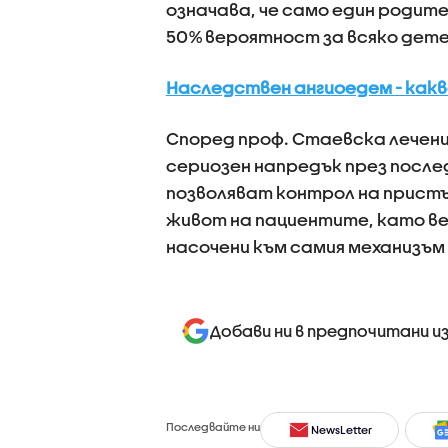
означава, че само един родит
50% вероятност за всяко дете
Наследствен ангиоедем - какв
Според проф. Стаевска лечен
сериозен напредък през посл
позволяват контрол на прист
живот на пациентите, като в
насочени към самия механизъм
Добави ни в предпочитани и
Последвайте ни
NewsLetter