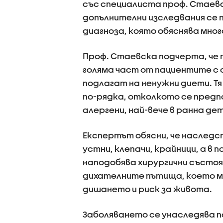
със специалиста проф. Стаев
допълнителни изследвания се
диагноза, която обяснява мно
Проф. Стаевска подчерта, че п
голяма част от пациентите с 
подлагат на ненужни диети. Тя
по-рядка, отколкото се предпо
алергени, най-вече в ранна де
Експертът обясни, че наследс
устни, клепачи, крайници, а в 
наподобява хирургични състоя
дихателните пътища, което м
дишането и риск за живота.
Заболяването се унаследява 