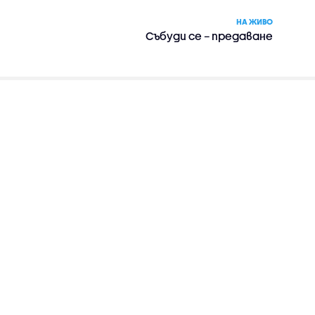
НА ЖИВО
Събуди се – предаване