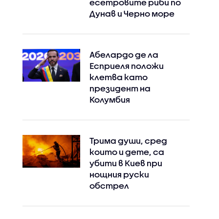
есетровите риби по
Дунав и Черно море
Абелардо де ла
Есприеля положи
клетва като
президент на
Колумбия
Трима души, сред
които и дете, са
убити в Киев при
нощния руски
обстрел
Instagram
Facebook