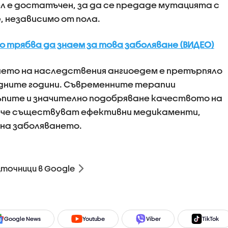
ел е достатъчен, за да се предаде мутацията с
, независимо от пола.
о трябва да знаем за това заболяване (ВИДЕО)
ието на наследствения ангиоедем е претърпяло
едните години. Съвременните терапии
ъпите и значително подобряване качеството на
ече съществуват ефективни медикаменти,
 на заболяването.
зточници в Google
Google News
Youtube
Viber
TikTok