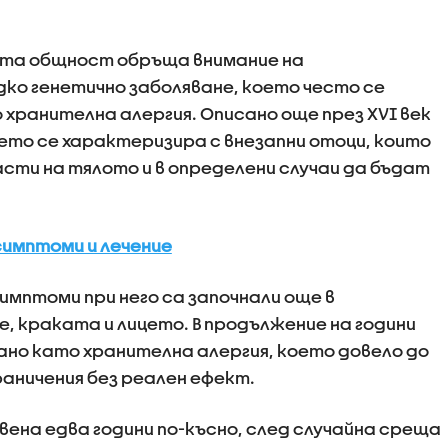
ната общност обръща внимание на
дко генетично заболяване, което често се
хранителна алергия. Описано още през XVI век
то се характеризира с внезапни отоци, които
асти на тялото и в определени случаи да бъдат
симптоми и лечение
имптоми при него са започнали още в
, краката и лицето. В продължение на години
ано като хранителна алергия, което довело до
аничения без реален ефект.
ена едва години по-късно, след случайна среща