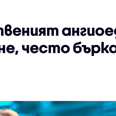
веният ангиоед
е, често бърка