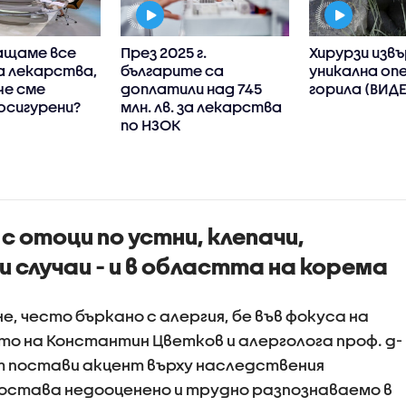
ащаме все
През 2025 г.
Хирурзи изв
а лекарства,
българите са
уникална оп
че сме
доплатили над 745
горила (ВИД
осигурени?
млн. лв. за лекарства
по НЗОК
 с отоци по устни, клепачи,
и случаи - и в областта на корема
, често бъркано с алергия, бе във фокуса на
то на Константин Цветков и алерголога проф. д-
т постави акцент върху наследствения
 остава недооценено и трудно разпознаваемо в