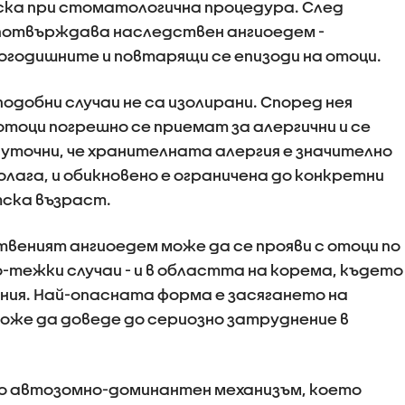
ска при стоматологична процедура. След
 потвърждава наследствен ангиоедем -
гогодишните и повтарящи се епизоди на отоци.
одобни случаи не са изолирани. Според нея
отоци погрешно се приемат за алергични и се
 уточни, че хранителната алергия е значително
лага, и обикновено е ограничена до конкретни
тска възраст.
твеният ангиоедем може да се прояви с отоци по
по-тежки случаи - и в областта на корема, където
ния. Най-опасната форма е засягането на
оже да доведе до сериозно затруднение в
по автозомно-доминантен механизъм, което