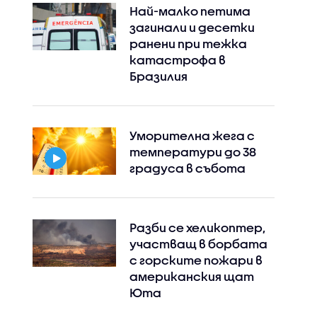
Най-малко петима
загинали и десетки
ранени при тежка
катастрофа в
Бразилия
Уморителна жега с
температури до 38
градуса в събота
Разби се хеликоптер,
участващ в борбата
с горските пожари в
американския щат
Юта