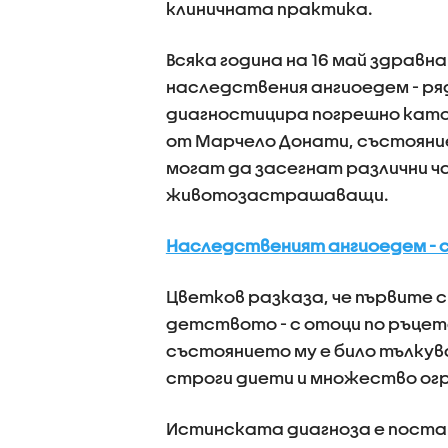
клиничната практика.
Всяка година на 16 май здрав
наследствения ангиоедем - ря
диагностицира погрешно като 
от Марчело Донати, състояние
могат да засегнат различни ч
животозастрашаващи.
Наследственият ангиоедем - 
Цветков разказа, че първите с
детството - с отоци по ръцете
състоянието му е било тълкув
строги диети и множество огр
Истинската диагноза е постав