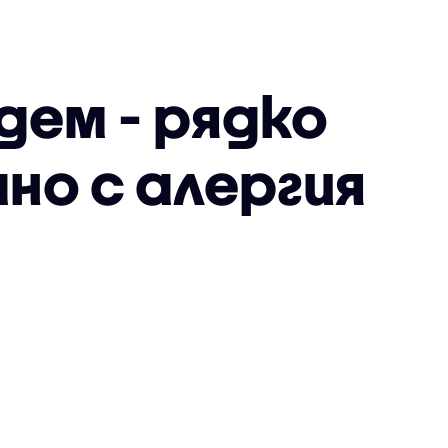
ем - рядко
но с алергия