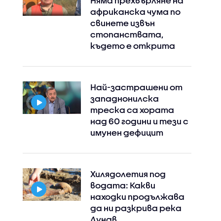
Няма прехвърляне на
африканска чума по
свинете извън
стопанствата,
където е открита
Най-застрашени от
западнонилска
треска са хората
над 60 години и тези с
имунен дефицит
Хилядолетия под
водата: Какви
находки продължава
да ни разкрива река
Дунав