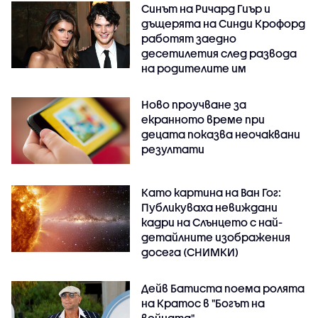
Синът на Ричард Гиър и
дъщерята на Синди Крофорд
работят заедно
десетилетия след развода
на родителите им
Ново проучване за
екранното време при
децата показва неочаквани
резултати
Като картина на Ван Гог:
Публикуваха невиждани
кадри на Слънцето с най-
детайлните изображения
досега (СНИМКИ)
Дейв Батиста поема ролята
на Кратос в "Богът на
войната"