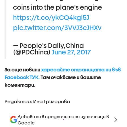
coins into the plane's engine
https://t.co/ykCQ4kgl5J
pic.twitter.com/3VVJ3cJHXv
— People's Daily,China
(@PDChina)
June 27, 2017
За още новини
харесайте страницата ни във
Facebook ТУК.
Там очакваме и вашите
коментари.
Редактор: Ина Григорова
Добави ни в предпочитани източници в
Google