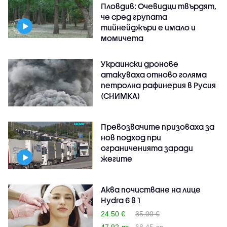
Пловдив: Очевидци твърдят,
че сред групата
тийнейджъри е имало и
момичета
Украински дронове
атакуваха отново голяма
петролна рафинерия в Русия
(СНИМКА)
Превозвачите призоваха за
нов подход при
ограниченията заради
жегите
Аква почистване на лице
Hydra 6 в 1
24.50 €
35.00 €