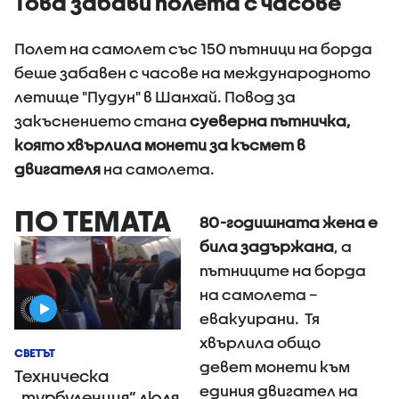
Това забави полета с часове
Полет на самолет със 150 пътници на борда
беше забавен с часове на международното
летище "Пудун" в Шанхай. Повод за
закъснението стана
суеверна пътничка,
която хвърлила монети за късмет в
двигателя
на самолета.
ПО ТЕМАТА
80-годишната жена е
била задържана
, а
пътниците на борда
на самолета –
евакуирани. Тя
хвърлила общо
СВЕТЪТ
девет монети към
Техническа
единия двигател на
„турбуленция” люля