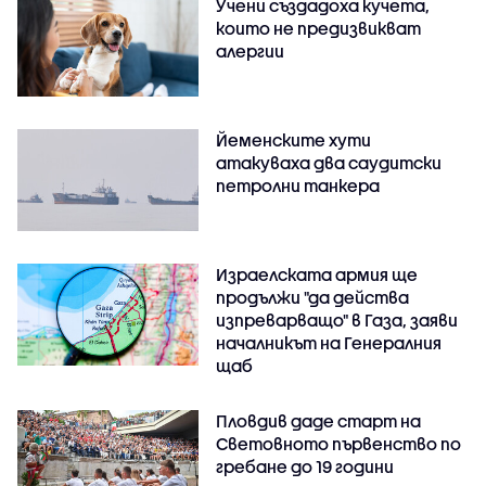
Учени създадоха кучета,
които не предизвикват
алергии
Йеменските хути
атакуваха два саудитски
петролни танкера
Израелската армия ще
продължи "да действа
изпреварващо" в Газа, заяви
началникът на Генералния
щаб
Пловдив даде старт на
Световното първенство по
гребане до 19 години