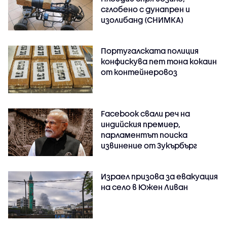
сглобено с дунапрен и
изолибанд (СНИМКА)
Португалската полиция
конфискува пет тона кокаин
от контейнеровоз
Facebook свали реч на
индийския премиер,
парламентът поиска
извинение от Зукърбърг
Израел призова за евакуация
на село в Южен Ливан