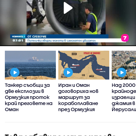
Танкер съобщи за
Иран и Оман
Над 2000
две експлозии в
договориха нов
крайноде
Ормузкия проток
маршрут за
израелци 
край преговете на
корабоплаване
джамия в
Оман
през Ормузкия
Йерусал
проток