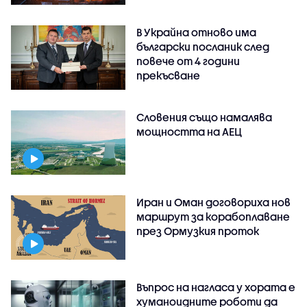
В Украйна отново има
български посланик след
повече от 4 години
прекъсване
Словения също намалява
мощността на АЕЦ
Иран и Оман договориха нов
маршрут за корабоплаване
през Ормузкия проток
Въпрос на нагласа у хората е
хуманоидните роботи да