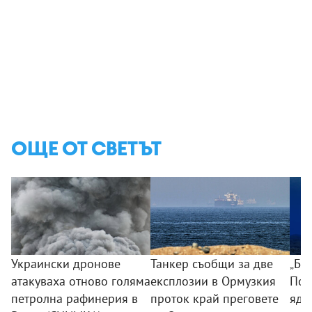
ОЩЕ ОТ СВЕТЪТ
Украински дронове
Танкер съобщи за две
„Бо
атакуваха отново голяма
експлозии в Ормузкия
Пот
петролна рафинерия в
проток край преговете
ядр