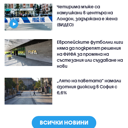
Четирима мъже са
намушкани в центъра на
Лондон, задържана е жена
(ВИДЕО)
Европейските футболни лиги
няма да подкрепят решения
на ФИФА за промяна на
състезания или създаване на
нови
„Лято на паветата“ намали
азотния диоксид в София с
6,6%
ВСИЧКИ НОВИНИ