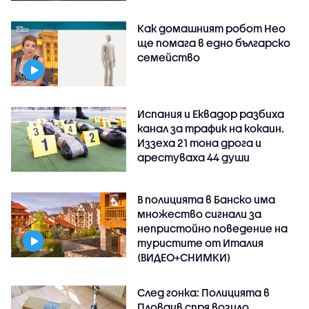
Как домашният робот Нео
ще помага в едно българско
семейство
Испания и Еквадор разбиха
канал за трафик на кокаин.
Иззеха 21 тона дрога и
арестуваха 44 души
В полицията в Банско има
множество сигнали за
непристойно поведение на
туристите от Италия
(ВИДЕО+СНИМКИ)
След гонка: Полицията в
Пловдив спря возило,