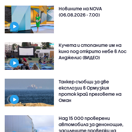
Новините на NOVA
(06.08.2026 - 7.00)
Кучета и стопаните им на
кино под открито небе в Лос
Анджелис (ВИДЕО)
Танкер съобщи за две
експлозии в Ормузкия
проток край преговете на
Оман
Над 15 000 проверени
автомобила за денонощие,
засилените проверки на