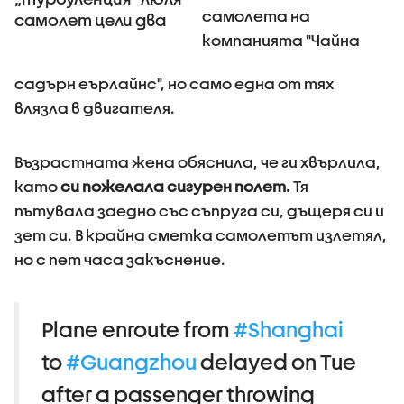
самолета на
самолет цели два
компанията "Чайна
часа (ВИДЕО)
садърн еърлайнс", но само една от тях
влязла в двигателя.
Възрастната жена обяснила, че ги хвърлила,
като
си пожелала сигурен полет.
Тя
пътувала заедно със съпруга си, дъщеря си и
зет си. В крайна сметка самолетът излетял,
но с пет часа закъснение.
Plane enroute from
#Shanghai
to
#Guangzhou
delayed on Tue
after a passenger throwing