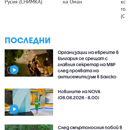
Русия (СНИМКА)
на Оман
коя
ток
(СН
ПОСЛЕДНИ
Организации на евреите в
България се срещат с
главния секретар на МВР
след проявата на
антисемитизъм в Банско
Новините на NOVA
(06.08.2026 - 8.00)
След смъртоносния побой в