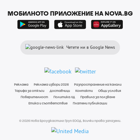
МОБИЛНОТО ПРИЛОЖЕНИЕ НА NOVA.BG
Четете ни в Google News
Реклама
Реклама избори 2026
Разпространение на канали
Тарифа за откъси
Доставчици
Контакти
Общи условия
Поверителност
Политика ЛД
Правила за ползване
Етика и съответствие
Платени публикации
© 2026 Нова Броудкастинг Груп ЕООД. Всички права запазени.