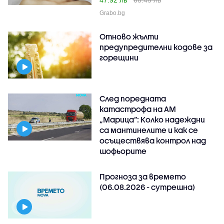
47.92 лв
68.45 лв
Grabo.bg
Отново жълти
предупредителни кодове за
горещини
След поредната
катастрофа на АМ
„Марица”: Колко надеждни
са мантинелите и как се
осъществява контрол над
шофьорите
Прогноза за времето
(06.08.2026 - сутрешна)