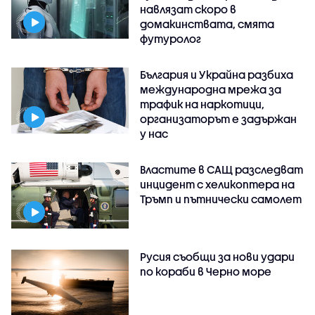
навлязат скоро в
домакинствата, смята
футуролог
България и Украйна разбиха
международна мрежа за
трафик на наркотици,
организаторът е задържан
у нас
Властите в САЩ разследват
инцидент с хеликоптера на
Тръмп и пътнически самолет
Русия съобщи за нови удари
по кораби в Черно море