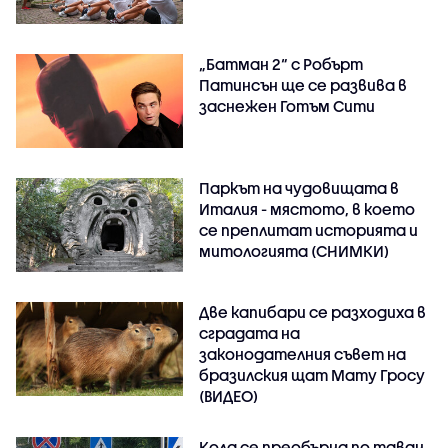
„Батман 2“ с Робърт
Патинсън ще се развива в
заснежен Готъм Сити
Паркът на чудовищата в
Италия - мястото, в което
се преплитат историята и
митологията (СНИМКИ)
Две капибари се разходиха в
сградата на
законодателния съвет на
бразилския щат Мату Гросу
(ВИДЕО)
Кола се преобърна по таван