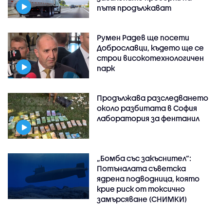
пътя продължават
Румен Радев ще посети
Доброславци, където ще се
строи високотехнологичен
парк
Продължава разследването
около разбитата в София
лаборатория за фентанил
„Бомба със закъснител“:
Потъналата съветска
ядрена подводница, която
крие риск от токсично
замърсяване (СНИМКИ)