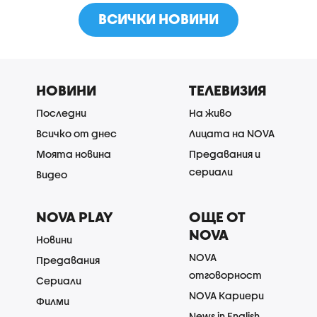
ВСИЧКИ НОВИНИ
НОВИНИ
ТЕЛЕВИЗИЯ
Последни
На живо
Всичко от днес
Лицата на NOVA
Моята новина
Предавания и
сериали
Видео
NOVA PLAY
ОЩЕ ОТ
NOVA
Новини
NOVA
Предавания
отговорност
Сериали
NOVA Кариери
Филми
News in English