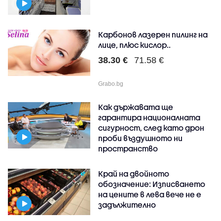
Карбонов лазерен пилинг на
лице, плюс кислор..
38.30 €
71.58 €
Grabo.bg
Как държавата ще
гарантира националната
сигурност, след като дрон
проби въздушното ни
пространство
Край на двойното
обозначение: Изписването
на цените в лева вече не е
задължително