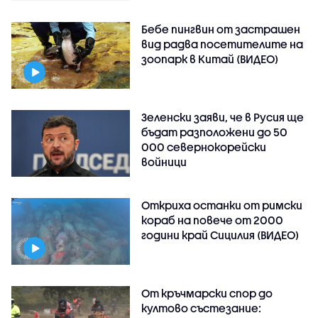
Бебе пингвин от застрашен
вид радва посетителите на
зоопарк в Китай (ВИДЕО)
Зеленски заяви, че в Русия ще
бъдат разположени до 50
000 севернокорейски
войници
Откриха останки от римски
кораб на повече от 2000
години край Сицилия (ВИДЕО)
От кръчмарски спор до
култово състезание: