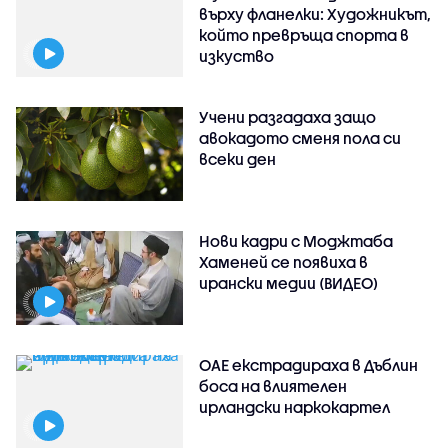
върху фланелки: Художникът,
който превръща спорта в
изкуство
Учени разгадаха защо
авокадото сменя пола си
всеки ден
Нови кадри с Моджтаба
Хаменей се появиха в
ирански медии (ВИДЕО)
ОАЕ екстрадираха в Дъблин
боса на влиятелен
ирландски наркокартел