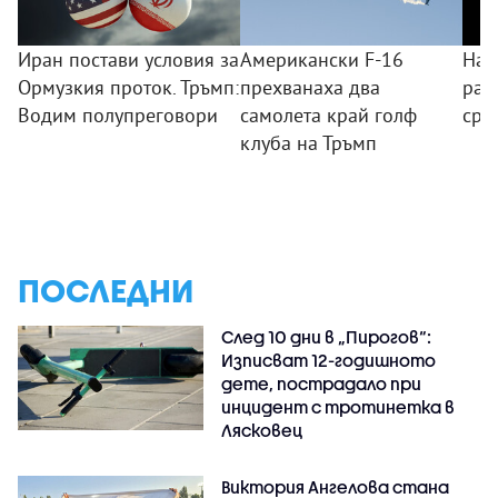
Иран постави условия за
Американски F-16
Най
Ормузкия проток. Тръмп:
прехванаха два
ран
Водим полупреговори
самолета край голф
сре
клуба на Тръмп
ПОСЛЕДНИ
След 10 дни в „Пирогов“:
Изписват 12-годишното
дете, пострадало при
инцидент с тротинетка в
Лясковец
Виктория Ангелова стана