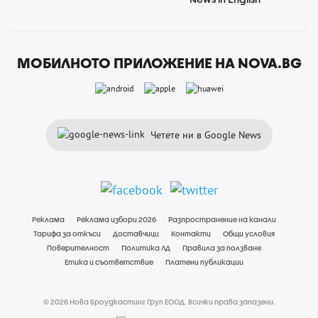
МОБИЛНОТО ПРИЛОЖЕНИЕ НА NOVA.BG
Четете ни в Google News
Реклама
Реклама избори 2026
Разпространение на канали
Тарифа за откъси
Доставчици
Контакти
Общи условия
Поверителност
Политика ЛД
Правила за ползване
Етика и съответствие
Платени публикации
© 2026 Нова Броудкастинг Груп ЕООД. Всички права запазени.