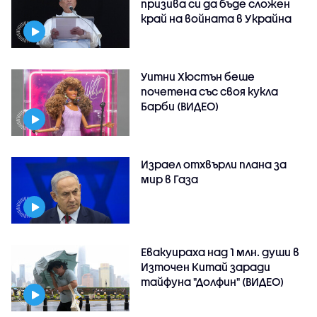
призива си да бъде сложен
край на войната в Украйна
Уитни Хюстън беше
почетена със своя кукла
Барби (ВИДЕО)
Израел отхвърли плана за
мир в Газа
Евакуираха над 1 млн. души в
Източен Китай заради
тайфуна "Долфин" (ВИДЕО)