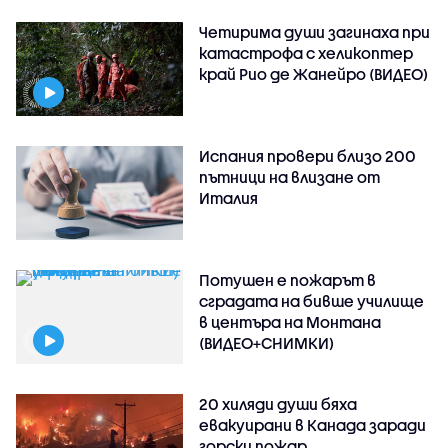
Четирима души загинаха при
катастрофа с хеликоптер
край Рио де Жанейро (ВИДЕО)
Испания провери близо 200
пътници на влизане от
Италия
Потушен е пожарът в
сградата на бивше училище
в центъра на Монтана
(ВИДЕО+СНИМКИ)
20 хиляди души бяха
евакуирани в Канада заради
горски пожар