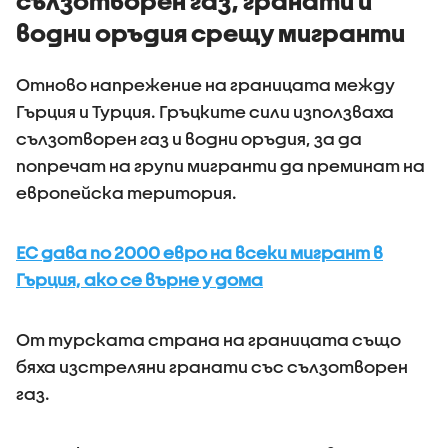
сълзотворен газ, гранати и
водни оръдия срещу мигранти
Отново напрежение на границата между
Гърция и Турция. Гръцките сили използваха
сълзотворен газ и водни оръдия, за да
попречат на групи мигранти да преминат на
европейска територия.
ЕС дава по 2000 евро на всеки мигрант в
Гърция, ако се върне у дома
От турската страна на границата също
бяха изстреляни гранати със сълзотворен
газ.