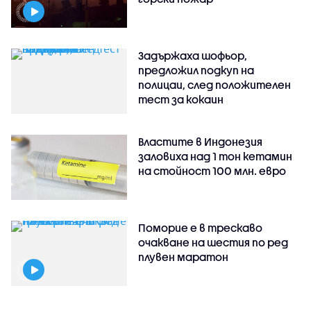
Задържаха шофьор,
предложил подкуп на
полицаи, след положителен
тест за кокаин
Властите в Индонезия
заловиха над 1 тон кетамин
на стойност 100 млн. евро
Поморие е в трескаво
очакване на шестия по ред
плувен маратон