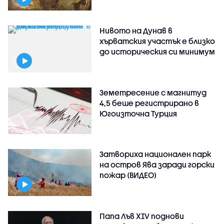
Нивото на Дунав в
хърватския участък е близко
до историческия си минимум
Земетресение с магнитуд
4,5 беше регистрирано в
Югоизточна Турция
Затвориха национален парк
на остров Ява заради горски
пожар (ВИДЕО)
Папа Лъв XIV поднови