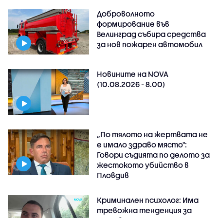
Доброволното
формирование във
Велинград събира средства
за нов пожарен автомобил
Новините на NOVA
(10.08.2026 - 8.00)
„По тялото на жертвата не
е имало здраво място":
Говори съдията по делото за
жестокото убийство в
Пловдив
Криминален психолог: Има
тревожна тенденция за