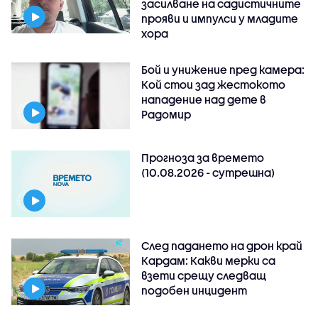
засилване на садистичните
прояви и импулси у младите
хора
Бой и унижение пред камера:
Кой стои зад жестокото
нападение над дете в
Радомир
Прогноза за времето
(10.08.2026 - сутрешна)
След падането на дрон край
Кардам: Какви мерки са
взети срещу следващ
подобен инцидент