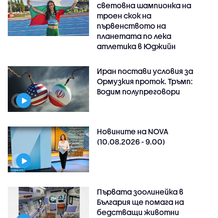
световна шампионка на
троен скок на
първенството на
планетата по лека
атлетика в Юджийн
Иран постави условия за
Ормузкия проток. Тръмп:
Водим полупреговори
Новините на NOVA
(10.08.2026 - 9.00)
Първата зоолинейка в
България ще помага на
бедстващи животни