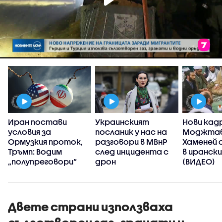
Иран постави
Украинският
Нови кад
условия за
посланик у нас на
Моджта
Ормузкия проток,
разговори в МВнР
Хаменей 
Тръмп: Водим
след инцидента с
в иранск
„полупреговори“
дрон
(ВИДЕО)
Двете страни използваха