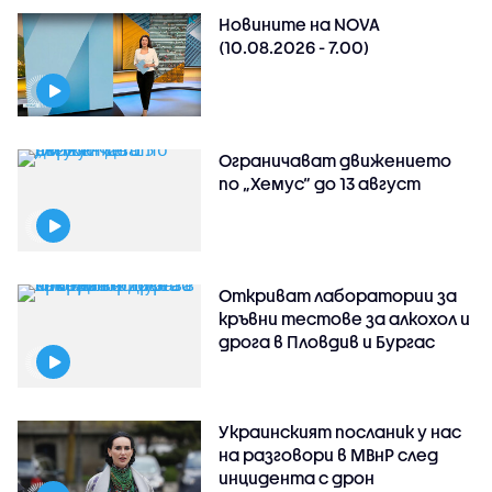
Новините на NOVA
(10.08.2026 - 7.00)
Ограничават движението
по „Хемус“ до 13 август
Откриват лаборатории за
кръвни тестове за алкохол и
дрога в Пловдив и Бургас
Украинският посланик у нас
на разговори в МВнР след
инцидента с дрон