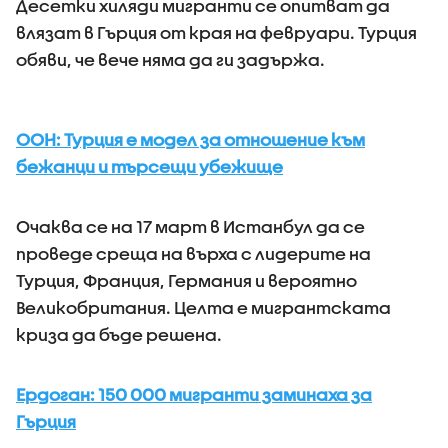
Десетки хиляди мигранти се опитват да
влязат в Гърция от края на февруари. Турция
обяви, че вече няма да ги задържа.
ООН: Турция е модел за отношение към
бежанци и търсещи убежище
Очаква се на 17 март в Истанбул да се
проведе среща на върха с лидерите на
Турция, Франция, Германия и вероятно
Великобритания. Целта е мигрантската
криза да бъде решена.
Ердоган: 150 000 мигранти заминаха за
Гърция