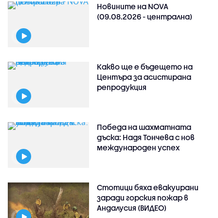
Новините на NOVA
(09.08.2026 - централна)
Какво ще е бъдещето на
Центъра за асистирана
репродукция
Победа на шахматната
дъска: Надя Тончева с нов
международен успех
Стотици бяха евакуирани
заради горския пожар в
Андалусия (ВИДЕО)