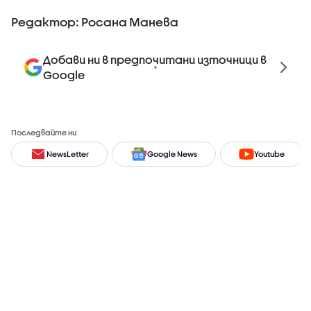
Редактор: Росана Манева
Добави ни в предпочитани източници в
Google
Последвайте ни
NewsLetter
Google News
Youtube