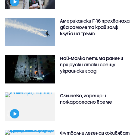
Американски F-16 прехванаха
два самолета край голф
клуба на Тръмп
Най-малко петима ранени
при руски атаки срещу
украински град
Слънчево, горещо и
пожароопасно време
Футболни легенди оживяват