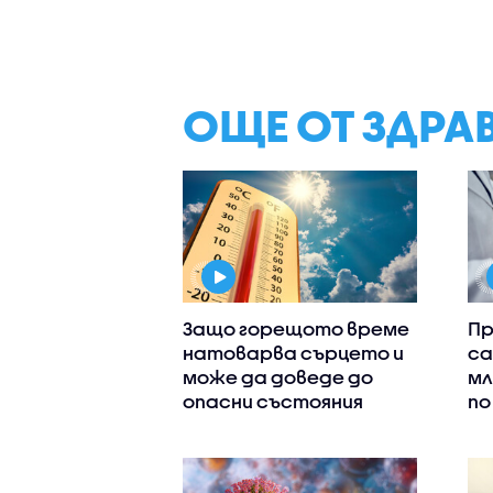
ОЩЕ ОТ ЗДРА
Защо горещото време
Пр
натоварва сърцето и
са
може да доведе до
мл
опасни състояния
по