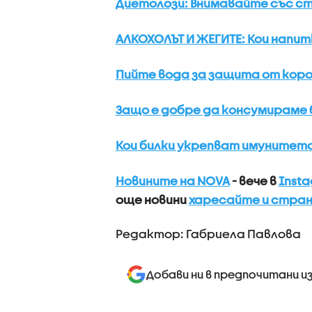
Диетолози: Внимавайте със ст
АЛКОХОЛЪТ И ЖЕГИТЕ: Кои напит
Пийте вода за защита от кор
Защо е добре да консумираме
Кои билки укрепват имунитет
Новините на NOVA
- вече в
Inst
още новини
харесайте и стран
Редактор: Габриела Павлова
Добави ни в предпочитани и