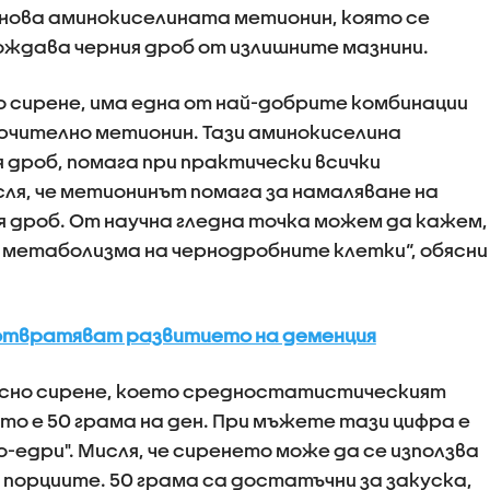
нова аминокиселината метионин, която се
ождава черния дроб от излишните мазнини.
 сирене, има една от най-добрите комбинации
ючително метионин. Тази аминокиселина
 дроб, помага при практически всички
сля, че метионинът помага за намаляване на
я дроб. От научна гледна точка можем да кажем,
 метаболизма на чернодробните клетки“, обясни
дотвратяват развитието на деменция
ясно сирене, което средностатистическият
то е 50 грама на ден. При мъжете тази цифра е
о-едри". Мисля, че сиренето може да се използва
в порциите. 50 грама са достатъчни за закуска,