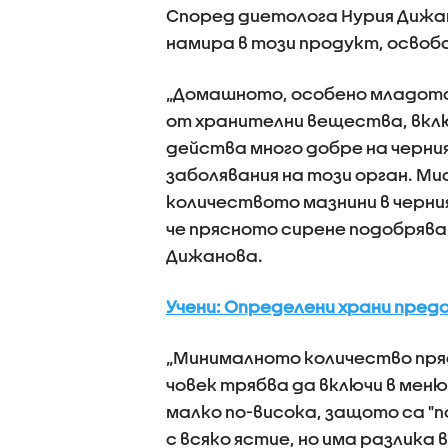
Според диетолога Нурия Дижа
намира в този продукт, освоб
„Домашното, особено младото
от хранителни вещества, вкл
действа много добре на черния
заболявания на този орган. Ми
количеството мазнини в черни
че прясното сирене подобрява
Дижанова.
Учени: Определени храни пре
„Минималното количество пр
човек трябва да включи в меню
малко по-висока, защото са "п
с всяко ястие, но има разлика 