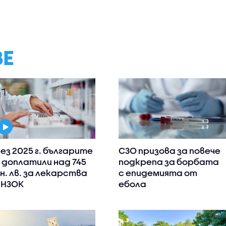
ВЕ
ез 2025 г. българите
СЗО призова за повече
 доплатили над 745
подкрепа за борбата
н. лв. за лекарства
с епидемията от
 НЗОК
ебола