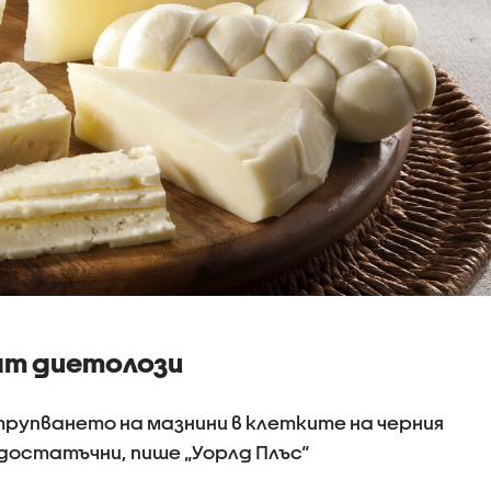
ат диетолози
упването на мазнини в клетките на черния
 достатъчни, пише „Уорлд Плъс“