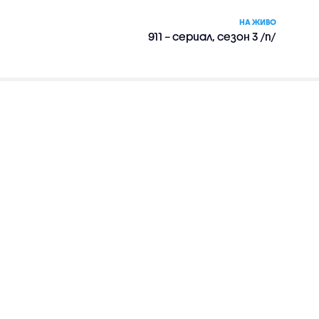
НА ЖИВО
911 – сериал, сезон 3 /п/