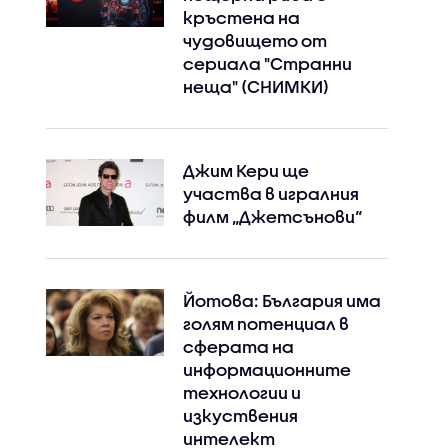
кръстена на
чудовището от
сериала "Странни
неща" (СНИМКИ)
Джим Кери ще
участва в игралния
филм „Джетсънови“
Йотова: България има
голям потенциал в
сферата на
информационните
технологии и
изкуствения
интелект