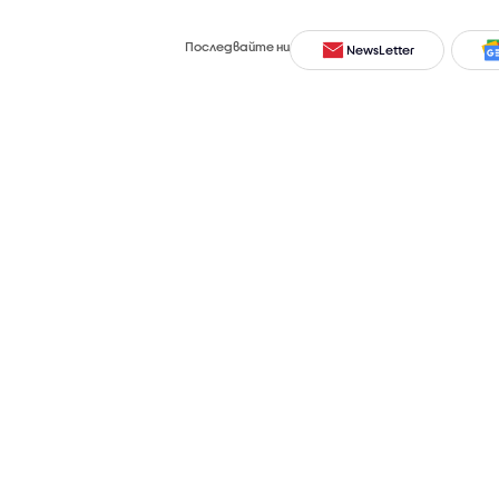
Последвайте ни
NewsLetter