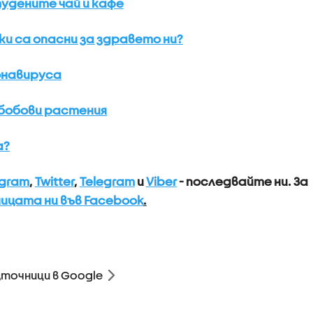
удените чай и кафе
ки са опасни за здравето ни?
онавируса
 бобови растения
а?
agram
,
Twitter
,
Telegram
и
Viber
- последвайте ни.
За
ицата ни във Facebook
.
зточници в Google