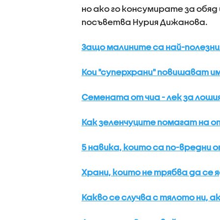
но ако го консумирате за обяд 
посъветва Нурия Дижанова.
Защо малините са най-полезни
Кои "суперхрани" повишават 
Семената от чиа - лек за лоши
Как зеленчуците помагат на 
5 навика, които са по-вредни 
Храни, които не трябва да се
Какво се случва с тялото ни, а