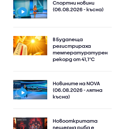
Спортни новини
(06.08.2026 - късна)
Instagram
Facebook
В Будапеща
регистрираха
температуратурен
рекорд от 41,1°C
Новините на NOVA
(06.08.2026 - лятна
късна)
Новооткритата
пещерна риба е