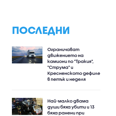
ПОСЛЕДНИ
Ограничават
движението на
камиони по "Тракия",
"Струма" и
Кресненското дефиле
в петък и неделя
Най-малко двама
души бяха убити и 13
бяха ранени при