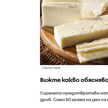
Снимка: istock
Вижте какво обясняв
Сиренето предотвратява натр
дроб. Само 50 грама на ден са