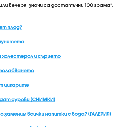
или вечеря, значи са достатъчни 100 грама“,
ят плод?
имунитета
я холестерол и сърцето
отслабването
от цигарите
 ядат сурови (СНИМКИ)
ко заменим всички напитки с вода? (ГАЛЕРИЯ)