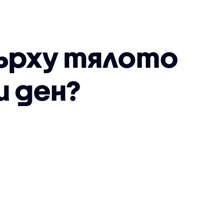
ърху тялото
и ден?