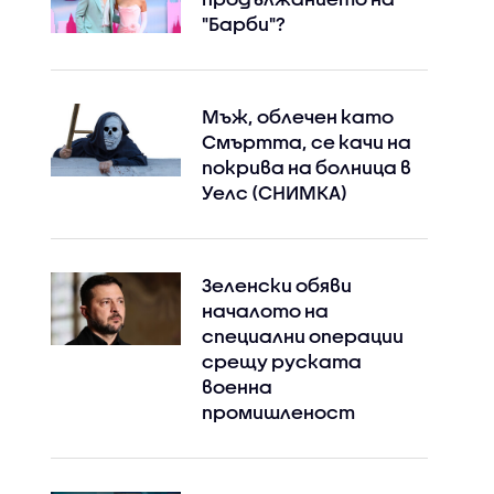
"Барби"?
Мъж, облечен като
Смъртта, се качи на
покрива на болница в
Уелс (СНИМКА)
Зеленски обяви
началото на
специални операции
срещу руската
военна
промишленост