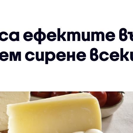
 са ефектите в
дем сирене всек